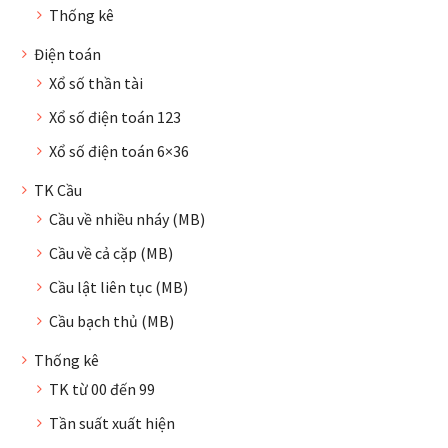
Thống kê
Điện toán
Xổ số thần tài
Xổ số điện toán 123
Xổ số điện toán 6×36
TK Cầu
Cầu về nhiều nháy (MB)
Cầu về cả cặp (MB)
Cầu lật liên tục (MB)
Cầu bạch thủ (MB)
Thống kê
TK từ 00 đến 99
Tần suất xuất hiện