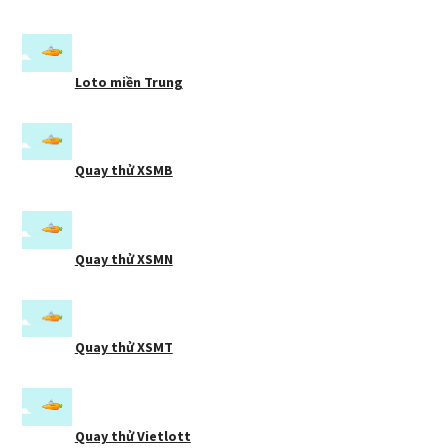
Loto miền Trung
Quay thử XSMB
Quay thử XSMN
Quay thử XSMT
Quay thử Vietlott