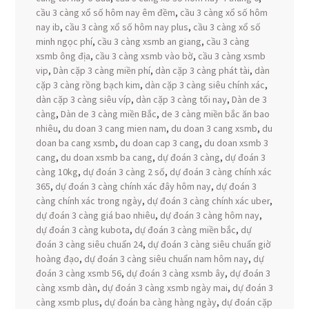
cầu 3 càng xổ số hôm nay êm đềm
,
cầu 3 càng xổ số hôm
nay ib
,
cầu 3 càng xổ số hôm nay plus
,
cầu 3 càng xổ số
minh ngọc phí
,
cầu 3 càng xsmb an giang
,
cầu 3 càng
xsmb ông địa
,
cầu 3 càng xsmb vào bờ
,
cầu 3 càng xsmb
vip
,
Dàn cặp 3 càng miền phí
,
dàn cặp 3 càng phát tài
,
dàn
cặp 3 càng rồng bạch kim
,
dàn cặp 3 càng siêu chính xác
,
dàn cặp 3 càng siêu víp
,
dàn cặp 3 càng tối nay
,
Dàn de 3
càng
,
Dàn de 3 càng miền Bắc
,
de 3 càng miền bắc ăn bao
nhiêu
,
du doan 3 cang mien nam
,
du doan 3 cang xsmb
,
du
doan ba cang xsmb
,
du doan cap 3 cang
,
du doan xsmb 3
cang
,
du doan xsmb ba cang
,
dự đoán 3 càng
,
dự đoán 3
càng 10kg
,
dự đoán 3 càng 2 số
,
dự đoán 3 càng chính xác
365
,
dự đoán 3 càng chính xác đây hôm nay
,
dự đoán 3
càng chính xác trong ngày
,
dự đoán 3 càng chính xác uber
,
dự đoán 3 càng giá bao nhiêu
,
dự đoán 3 càng hôm nay
,
dự đoán 3 càng kubota
,
dự đoán 3 càng miền bắc
,
dự
đoán 3 càng siêu chuẩn 24
,
dự đoán 3 càng siêu chuẩn giờ
hoàng đạo
,
dự đoán 3 càng siêu chuẩn nam hôm nay
,
dự
đoán 3 càng xsmb 56
,
dự đoán 3 càng xsmb ây
,
dự đoán 3
càng xsmb dàn
,
dự đoán 3 càng xsmb ngày mai
,
dự đoán 3
càng xsmb plus
,
dự đoán ba càng hàng ngày
,
dự đoán cặp