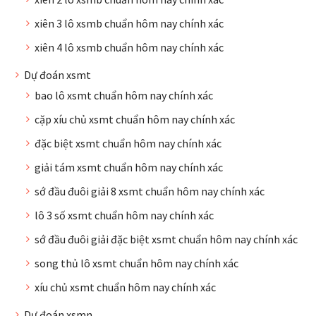
xiên 3 lô xsmb chuẩn hôm nay chính xác
xiên 4 lô xsmb chuẩn hôm nay chính xác
Dự đoán xsmt
bao lô xsmt chuẩn hôm nay chính xác
cặp xíu chủ xsmt chuẩn hôm nay chính xác
đặc biệt xsmt chuẩn hôm nay chính xác
giải tám xsmt chuẩn hôm nay chính xác
sớ đầu đuôi giải 8 xsmt chuẩn hôm nay chính xác
lô 3 số xsmt chuẩn hôm nay chính xác
sớ đầu đuôi giải đặc biệt xsmt chuẩn hôm nay chính xác
song thủ lô xsmt chuẩn hôm nay chính xác
xíu chủ xsmt chuẩn hôm nay chính xác
Dự đoán xsmn