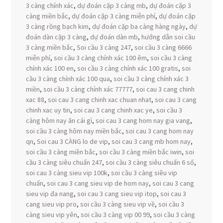
3 càng chính xác
,
dự đoán cặp 3 càng mb
,
dự đoán cặp 3
càng miền bắc
,
dự đoán cặp 3 càng miễn phí
,
dự đoán cặp
3 càng rồng bạch kim
,
dự đoán cặp ba càng hàng ngày
,
dự
đoán dàn cặp 3 càng
,
dự đoán dàn mb
,
hướng dẫn soi cầu
3 càng miền bắc
,
Soi cầu 3 càng 247
,
soi cầu 3 càng 6666
miễn phí
,
soi cầu 3 càng chính xác 100 êm
,
soi cầu 3 càng
chính xác 100 en
,
soi cầu 3 càng chính xác 100 gratis
,
soi
cầu 3 càng chính xác 100 qua
,
soi cầu 3 càng chính xác 3
miền
,
soi cầu 3 càng chính xác 77777
,
soi cau 3 cang chinh
xac 88
,
soi cau 3 cang chinh xac chuan nhat
,
soi cau 3 cang
chinh xac uy tin
,
soi cau 3 cang chinh xac ye
,
soi cầu 3
càng hôm nay ăn cái gì
,
soi cau 3 cang hom nay gia vang
,
soi cầu 3 càng hôm nay miền bắc
,
soi cau 3 cang hom nay
qn
,
Soi cau 3 CÀNG lo de vip
,
soi cau 3 cang mb hom nay
,
soi cầu 3 càng miền bắc
,
soi cầu 3 càng miền bắc iwin
,
soi
cầu 3 càng siêu chuẩn 247
,
soi cầu 3 càng siêu chuẩn 6 số
,
soi cau 3 càng sieu vip 100k
,
soi cầu 3 càng siêu vip
chuẩn
,
soi cau 3 cang sieu vip de hom nay
,
soi cau 3 cang
sieu vip đa nang
,
soi cau 3 cang sieu vip itop
,
soi cau 3
cang sieu vip pro
,
soi cầu 3 càng sieu vip về
,
soi cầu 3
càng sieu vip yên
,
soi cầu 3 càng vip 00 99
,
soi cầu 3 càng