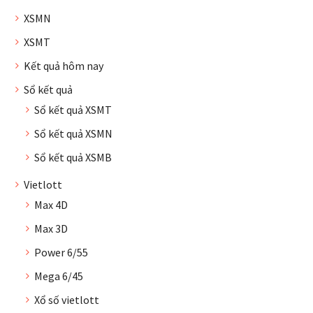
XSMN
XSMT
Kết quả hôm nay
Sổ kết quả
Sổ kết quả XSMT
Sổ kết quả XSMN
Sổ kết quả XSMB
Vietlott
Max 4D
Max 3D
Power 6/55
Mega 6/45
Xổ số vietlott