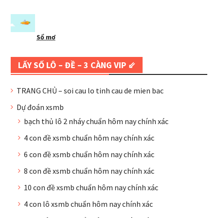
Sổ mơ
LẤY SỐ LÔ – ĐỀ – 3 CÀNG VIP ⇙
TRANG CHỦ – soi cau lo tinh cau de mien bac
Dự đoán xsmb
bạch thủ lô 2 nháy chuẩn hôm nay chính xác
4 con đề xsmb chuẩn hôm nay chính xác
6 con đề xsmb chuẩn hôm nay chính xác
8 con đề xsmb chuẩn hôm nay chính xác
10 con đề xsmb chuẩn hôm nay chính xác
4 con lô xsmb chuẩn hôm nay chính xác