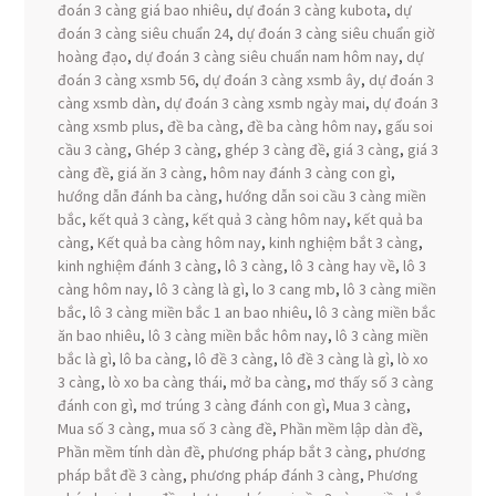
đoán 3 càng giá bao nhiêu
,
dự đoán 3 càng kubota
,
dự
đoán 3 càng siêu chuẩn 24
,
dự đoán 3 càng siêu chuẩn giờ
hoàng đạo
,
dự đoán 3 càng siêu chuẩn nam hôm nay
,
dự
đoán 3 càng xsmb 56
,
dự đoán 3 càng xsmb ây
,
dự đoán 3
càng xsmb dàn
,
dự đoán 3 càng xsmb ngày mai
,
dự đoán 3
càng xsmb plus
,
đề ba càng
,
đề ba càng hôm nay
,
gấu soi
cầu 3 càng
,
Ghép 3 càng
,
ghép 3 càng đề
,
giá 3 càng
,
giá 3
càng đề
,
giá ăn 3 càng
,
hôm nay đánh 3 càng con gì
,
hướng dẫn đánh ba càng
,
hướng dẫn soi cầu 3 càng miền
bắc
,
kết quả 3 càng
,
kết quả 3 càng hôm nay
,
kết quả ba
càng
,
Kết quả ba càng hôm nay
,
kinh nghiệm bắt 3 càng
,
kinh nghiệm đánh 3 càng
,
lô 3 càng
,
lô 3 càng hay về
,
lô 3
càng hôm nay
,
lô 3 càng là gì
,
lo 3 cang mb
,
lô 3 càng miền
bắc
,
lô 3 càng miền bắc 1 an bao nhiêu
,
lô 3 càng miền bắc
ăn bao nhiêu
,
lô 3 càng miền bắc hôm nay
,
lô 3 càng miền
bắc là gì
,
lô ba càng
,
lô đề 3 càng
,
lô đề 3 càng là gì
,
lò xo
3 càng
,
lò xo ba càng thái
,
mở ba càng
,
mơ thấy số 3 càng
đánh con gì
,
mơ trúng 3 càng đánh con gì
,
Mua 3 càng
,
Mua số 3 càng
,
mua số 3 càng đề
,
Phần mềm lập dàn đề
,
Phần mềm tính dàn đề
,
phương pháp bắt 3 càng
,
phương
pháp bắt đề 3 càng
,
phương pháp đánh 3 càng
,
Phương