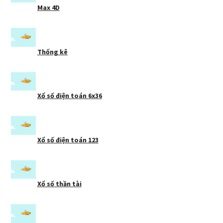
Max 4D
Thống kê
Xổ số điện toán 6x36
Xổ số điện toán 123
Xổ số thần tài