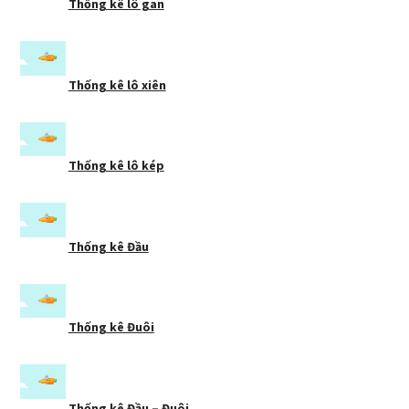
Thống kê lô gan
Thống kê lô xiên
Thống kê lô kép
Thống kê Đầu
Thống kê Đuôi
Thống kê Đầu – Đuôi