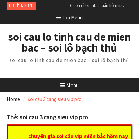
Skip
08 Th8, 2026
6 con đề xsmb chuẩn hôm nay
to
chính xác
Top Menu
content
8 con đề xsmb chuẩn hôm nay
chính xác
lô song thủ kép xsmb chuẩn hôm
soi cau lo tinh cau de mien
nay chính xác
bac – soi lô bạch thủ
soi cau lo tinh cau de mien bac – soi lô bạch thủ
Menu
Home
soi cau 3 cang sieu vip pro
Thẻ:
soi cau 3 cang sieu vip pro
chuyên gia soi cầu vip miền bắc hôm nay