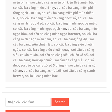
miễn phí in
,
soi cầu ba càng miễn phí kiến thiết miền bắc
,
soi cầu ba càng miễn phí nay
,
soi cầu ba càng miễn phí
rồng bạch kim 888
,
soi cầu ba càng miễn phí thừa thiên
huế
,
soi cầu ba càng miễn phí vàng chốt số
,
soi cầu ba
càng minh ngọc 4 số
,
soi cầu ba càng minh ngọc ba miền
,
soi cầu ba càng minh ngọc bạch kim
,
soi cầu ba càng minh
ngọc hòa
,
soi cầu ba càng minh ngọc internet
,
soi cầu ba
càng minh ngọc miền nam
,
soi cầu ba càng ông địa
,
soi
cầu ba càng siêu chuẩn lâu
,
soi cầu ba càng siêu chuẩn
ngày
,
soi cầu ba càng siêu chuẩn quay
,
soi cầu ba càng
siêu chuẩn thuận
,
soi cầu ba càng siêu chuẩn xổ số
,
soi
cầu ba càng siêu vip chuẩn
,
soi cầu ba càng siêu vip số
đẹp
,
soi cầu ba càng xổ số 5 tháng 4
,
soi cầu ba càng xổ
số lào
,
soi cầu ba càng xsmb 168
,
soi cầu ba càng xsmb
betwin
,
soi lo 3 cang mien bac
Search