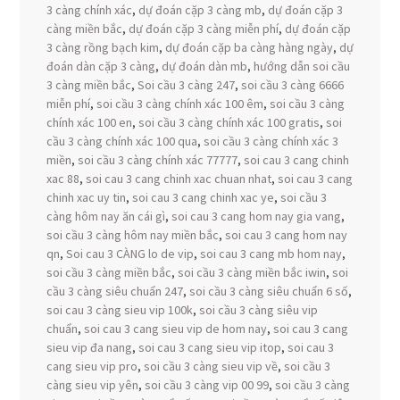
3 càng chính xác
,
dự đoán cặp 3 càng mb
,
dự đoán cặp 3
càng miền bắc
,
dự đoán cặp 3 càng miễn phí
,
dự đoán cặp
3 càng rồng bạch kim
,
dự đoán cặp ba càng hàng ngày
,
dự
đoán dàn cặp 3 càng
,
dự đoán dàn mb
,
hướng dẫn soi cầu
3 càng miền bắc
,
Soi cầu 3 càng 247
,
soi cầu 3 càng 6666
miễn phí
,
soi cầu 3 càng chính xác 100 êm
,
soi cầu 3 càng
chính xác 100 en
,
soi cầu 3 càng chính xác 100 gratis
,
soi
cầu 3 càng chính xác 100 qua
,
soi cầu 3 càng chính xác 3
miền
,
soi cầu 3 càng chính xác 77777
,
soi cau 3 cang chinh
xac 88
,
soi cau 3 cang chinh xac chuan nhat
,
soi cau 3 cang
chinh xac uy tin
,
soi cau 3 cang chinh xac ye
,
soi cầu 3
càng hôm nay ăn cái gì
,
soi cau 3 cang hom nay gia vang
,
soi cầu 3 càng hôm nay miền bắc
,
soi cau 3 cang hom nay
qn
,
Soi cau 3 CÀNG lo de vip
,
soi cau 3 cang mb hom nay
,
soi cầu 3 càng miền bắc
,
soi cầu 3 càng miền bắc iwin
,
soi
cầu 3 càng siêu chuẩn 247
,
soi cầu 3 càng siêu chuẩn 6 số
,
soi cau 3 càng sieu vip 100k
,
soi cầu 3 càng siêu vip
chuẩn
,
soi cau 3 cang sieu vip de hom nay
,
soi cau 3 cang
sieu vip đa nang
,
soi cau 3 cang sieu vip itop
,
soi cau 3
cang sieu vip pro
,
soi cầu 3 càng sieu vip về
,
soi cầu 3
càng sieu vip yên
,
soi cầu 3 càng vip 00 99
,
soi cầu 3 càng