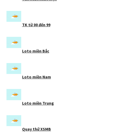
TK từ 00 đến 99
Loto miền Bắc
Loto miền Nam
Loto miền Trung
Quay thử XSMB