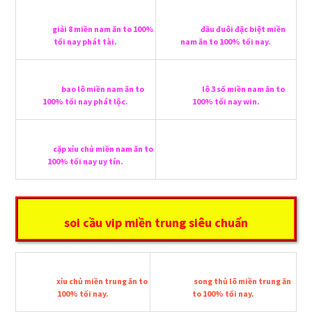
giải 8 miền nam ăn to 100%
đầu đuôi đặc biệt miền
tối nay phát tài.
nam ăn to 100% tối nay.
bao lô miền nam ăn to
lô 3 số miền nam ăn to
100% tối nay phát lộc.
100% tối nay win.
cặp xỉu chủ miền nam ăn to
100% tối nay uy tín.
soi cầu vip miền trung siêu chuẩn
xỉu chủ miền trung ăn to
song thủ lô miền trung ăn
100% tối nay.
to 100% tối nay.