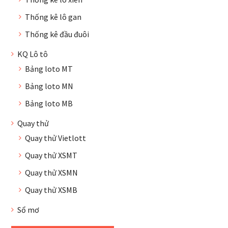
Thống kê lô gan
Thống kê đầu đuôi
KQ Lô tô
Bảng loto MT
Bảng loto MN
Bảng loto MB
Quay thử
Quay thử Vietlott
Quay thử XSMT
Quay thử XSMN
Quay thử XSMB
Sổ mơ