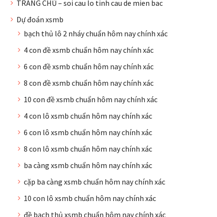
TRANG CHỦ – soi cau lo tinh cau de mien bac
Dự đoán xsmb
bạch thủ lô 2 nháy chuẩn hôm nay chính xác
4 con đề xsmb chuẩn hôm nay chính xác
6 con đề xsmb chuẩn hôm nay chính xác
8 con đề xsmb chuẩn hôm nay chính xác
10 con đề xsmb chuẩn hôm nay chính xác
4 con lô xsmb chuẩn hôm nay chính xác
6 con lô xsmb chuẩn hôm nay chính xác
8 con lô xsmb chuẩn hôm nay chính xác
ba càng xsmb chuẩn hôm nay chính xác
cặp ba càng xsmb chuẩn hôm nay chính xác
10 con lô xsmb chuẩn hôm nay chính xác
đề bạch thủ xsmb chuẩn hôm nay chính xác