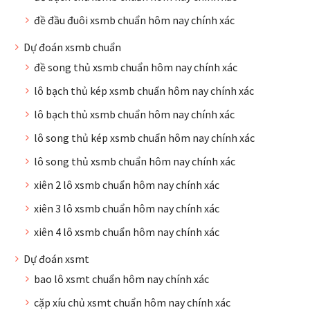
đề đầu đuôi xsmb chuẩn hôm nay chính xác
Dự đoán xsmb chuẩn
đề song thủ xsmb chuẩn hôm nay chính xác
lô bạch thủ kép xsmb chuẩn hôm nay chính xác
lô bạch thủ xsmb chuẩn hôm nay chính xác
lô song thủ kép xsmb chuẩn hôm nay chính xác
lô song thủ xsmb chuẩn hôm nay chính xác
xiên 2 lô xsmb chuẩn hôm nay chính xác
xiên 3 lô xsmb chuẩn hôm nay chính xác
xiên 4 lô xsmb chuẩn hôm nay chính xác
Dự đoán xsmt
bao lô xsmt chuẩn hôm nay chính xác
cặp xíu chủ xsmt chuẩn hôm nay chính xác