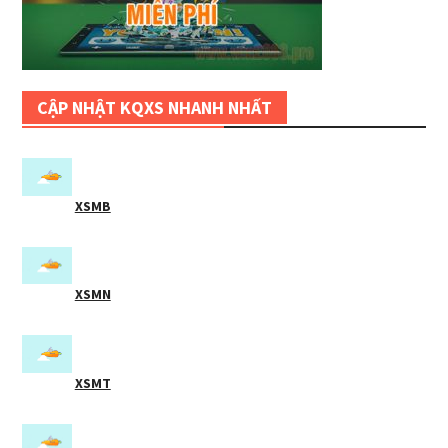
CẬP NHẬT KQXS NHANH NHẤT
XSMB
XSMN
XSMT