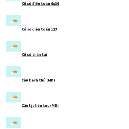
Xổ số điện toán 6x36
Xổ số điện toán 123
Xổ số thần tài
Cầu bạch thủ (MB)
Cầu lật liên tục (MB)