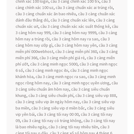
chính xác 100 login
,
cầu 3 càng chính xác 100 trx
,
cầu 3
càng chính xác 100 uz
,
cầu 3 càng chuẩn xác ai trúng rồi
,
cầu 3 càng chuẩn xác ăn bao nhiêu
,
cầu 3 càng chuẩn xác
đánh đầu thắng đó
,
cầu 3 càng chuẩn xác lên
,
cầu 3 càng
chuẩn xác uit
,
cầu 3 càng chuẩn xác xác suất thống kê
,
cầu
3 càng hôm nay 999
,
cầu 3 càng hôm nay 9999
,
cầu 3 càng
hôm nay a trúng rồi
,
cầu 3 càng hôm nay ra sao
,
cầu 3
càng hôm nay ướp gì
,
cầu 3 càng hôm nay yên
,
cầu 3 càng
miễn phí 000webhost
,
cầu 3 càng miễn phí 360
,
cầu 3 càng
miễn phí 366
,
cầu 3 càng miễn phí giá rẻ
,
cầu 3 càng miễn
phí ướt
,
cầu 3 càng minh ngọc 5000
,
cầu 3 càng minh ngọc
6 số
,
cầu 3 càng minh ngọc ibi
,
cầu 3 càng minh ngọc
khánh hòa
,
cầu 3 càng minh ngọc ra sao
,
cầu 3 càng minh
ngọc rồng hôm nay
,
cầu 3 càng minh ngọc uyên ương
,
cầu
3 càng siêu chuẩn âm hôm nay
,
cầu 3 càng siêu chuẩn
khung
,
cầu 3 càng siêu chuẩn phí
,
cầu 3 càng siêu vip 888
,
cầu 3 càng siêu vip ăn ngày hôm nay
,
cầu 3 càng siêu vip
ba miền
,
cầu 3 càng siêu vip ơ miền bắc
,
cầu 3 càng siêu
vip yên bái
,
cầu 3 càng tối nay 00 00
,
cầu 3 càng tối nay
09
,
cầu 3 càng tối nay có trúng không
,
cầu 3 càng tối nay
là bao nhiêu ngày
,
cầu 3 càng tối nay nhiêu tiền
,
cầu 3
càng tối nay o đâu
,
cầu 3 càng xổ số hôm nay 4 tháng 6
,