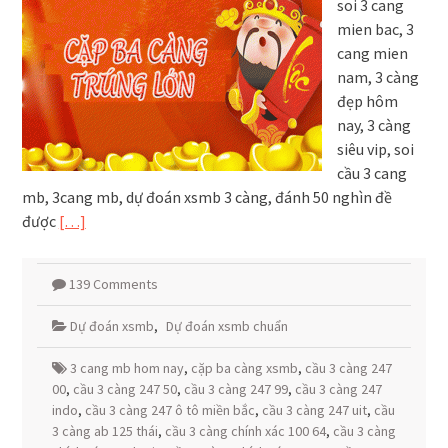
soi 3 cang
mien bac, 3
cang mien
nam, 3 càng
đẹp hôm
nay, 3 càng
siêu vip, soi
cầu 3 cang
mb, 3cang mb, dự đoán xsmb 3 càng, đánh 50 nghìn đề
được
[…]
139 Comments
Dự đoán xsmb
,
Dự đoán xsmb chuẩn
3 cang mb hom nay
,
cặp ba càng xsmb
,
cầu 3 càng 247
00
,
cầu 3 càng 247 50
,
cầu 3 càng 247 99
,
cầu 3 càng 247
indo
,
cầu 3 càng 247 ô tô miền bắc
,
cầu 3 càng 247 uit
,
cầu
3 càng ab 125 thái
,
cầu 3 càng chính xác 100 64
,
cầu 3 càng