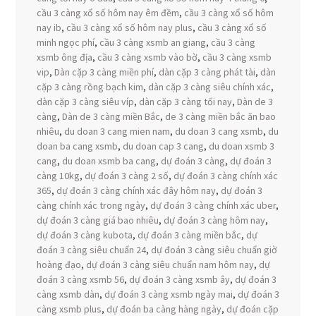
cầu 3 càng xổ số hôm nay êm đềm
,
cầu 3 càng xổ số hôm
nay ib
,
cầu 3 càng xổ số hôm nay plus
,
cầu 3 càng xổ số
minh ngọc phí
,
cầu 3 càng xsmb an giang
,
cầu 3 càng
xsmb ông địa
,
cầu 3 càng xsmb vào bờ
,
cầu 3 càng xsmb
vip
,
Dàn cặp 3 càng miền phí
,
dàn cặp 3 càng phát tài
,
dàn
cặp 3 càng rồng bạch kim
,
dàn cặp 3 càng siêu chính xác
,
dàn cặp 3 càng siêu víp
,
dàn cặp 3 càng tối nay
,
Dàn de 3
càng
,
Dàn de 3 càng miền Bắc
,
de 3 càng miền bắc ăn bao
nhiêu
,
du doan 3 cang mien nam
,
du doan 3 cang xsmb
,
du
doan ba cang xsmb
,
du doan cap 3 cang
,
du doan xsmb 3
cang
,
du doan xsmb ba cang
,
dự đoán 3 càng
,
dự đoán 3
càng 10kg
,
dự đoán 3 càng 2 số
,
dự đoán 3 càng chính xác
365
,
dự đoán 3 càng chính xác đây hôm nay
,
dự đoán 3
càng chính xác trong ngày
,
dự đoán 3 càng chính xác uber
,
dự đoán 3 càng giá bao nhiêu
,
dự đoán 3 càng hôm nay
,
dự đoán 3 càng kubota
,
dự đoán 3 càng miền bắc
,
dự
đoán 3 càng siêu chuẩn 24
,
dự đoán 3 càng siêu chuẩn giờ
hoàng đạo
,
dự đoán 3 càng siêu chuẩn nam hôm nay
,
dự
đoán 3 càng xsmb 56
,
dự đoán 3 càng xsmb ây
,
dự đoán 3
càng xsmb dàn
,
dự đoán 3 càng xsmb ngày mai
,
dự đoán 3
càng xsmb plus
,
dự đoán ba càng hàng ngày
,
dự đoán cặp