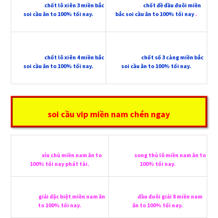
chốt lô xiên 3 miền bắc
chốt đề đầu đuôi miền
soi cầu ăn to 100% tối nay.
bắc soi cầu ăn to 100% tối nay
.
chốt lô xiên 4 miền bắc
chốt số 3 càng miền bắc
soi cầu ăn to 100% tối nay.
soi cầu ăn to 100% tối nay.
soi cầu vip miền nam chén ngay
xỉu chủ miền nam ăn to
song thủ lô miền nam ăn to
100% tối nay phát tài.
100% tối nay.
giải đặc biệt miền nam ăn
đầu đuôi giải 8 miền nam
to 100% tối nay.
ăn to 100% tối nay.