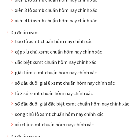
xiên 3 lô xsmb chuẩn hôm nay chính xác
xiên 4 lô xsmb chuẩn hôm nay chính xác
Dự đoán xsmt
bao lô xsmt chuẩn hôm nay chính xác
cặp xíu chủ xsmt chuẩn hôm nay chính xác
đặc biệt xsmt chuẩn hôm nay chính xác
giải tám xsmt chuẩn hôm nay chính xác
sớ đầu đuôi giải 8 xsmt chuẩn hôm nay chính xác
lô 3 số xsmt chuẩn hôm nay chính xác
sớ đầu đuôi giải đặc biệt xsmt chuẩn hôm nay chính xác
song thủ lô xsmt chuẩn hôm nay chính xác
xíu chủ xsmt chuẩn hôm nay chính xác
Dự đoán xsmn