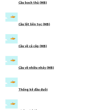
Cầu bạch thủ (MB)
Cầu lật liên tục (MB)
Cầu về cả cặp (MB)
Cầu về nhiều nháy (MB)
Thống kê đầu đuôi