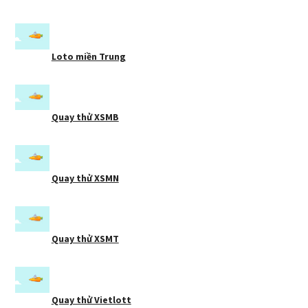
Loto miền Trung
Quay thử XSMB
Quay thử XSMN
Quay thử XSMT
Quay thử Vietlott