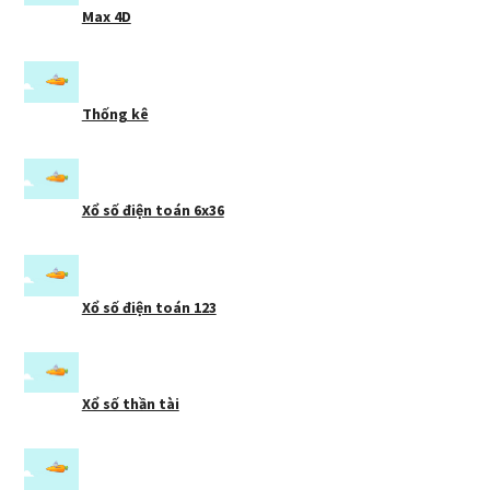
Max 4D
Thống kê
Xổ số điện toán 6x36
Xổ số điện toán 123
Xổ số thần tài