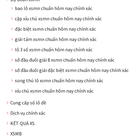
bao lô xsmn chuẩn hôm nay chính xác
cặp xíu chủ xsmn chuẩn hôm nay chính xác
đặc biệt xsmn chuẩn hôm nay chính xác
giải tám xsmn chuẩn hôm nay chính xác
lô 3 số xsmn chuẩn hôm nay chính xác
sớ đầu đuôi giải 8 xsmn chuẩn hôm nay chính xác
sớ đầu đuôi giải đặc biệt xsmn chuẩn hôm nay chính xác
song thủ lô xsmn chuẩn hôm nay chính xác
xíu chủ xsmn chuẩn hôm nay chính xác
Cung cấp số lô đề
Dịch vụ chính xác
KẾT QUẢ XS
XSMB