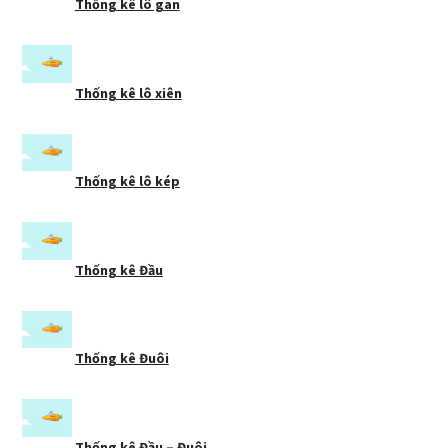
Thống kê lô gan
Thống kê lô xiên
Thống kê lô kép
Thống kê Đầu
Thống kê Đuôi
Thống kê Đầu – Đuôi