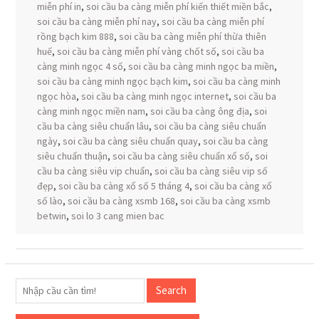
miễn phí in
,
soi cầu ba càng miễn phí kiến thiết miền bắc
,
soi cầu ba càng miễn phí nay
,
soi cầu ba càng miễn phí
rồng bạch kim 888
,
soi cầu ba càng miễn phí thừa thiên
huế
,
soi cầu ba càng miễn phí vàng chốt số
,
soi cầu ba
càng minh ngọc 4 số
,
soi cầu ba càng minh ngọc ba miền
,
soi cầu ba càng minh ngọc bạch kim
,
soi cầu ba càng minh
ngọc hòa
,
soi cầu ba càng minh ngọc internet
,
soi cầu ba
càng minh ngọc miền nam
,
soi cầu ba càng ông địa
,
soi
cầu ba càng siêu chuẩn lâu
,
soi cầu ba càng siêu chuẩn
ngày
,
soi cầu ba càng siêu chuẩn quay
,
soi cầu ba càng
siêu chuẩn thuận
,
soi cầu ba càng siêu chuẩn xổ số
,
soi
cầu ba càng siêu vip chuẩn
,
soi cầu ba càng siêu vip số
đẹp
,
soi cầu ba càng xổ số 5 tháng 4
,
soi cầu ba càng xổ
số lào
,
soi cầu ba càng xsmb 168
,
soi cầu ba càng xsmb
betwin
,
soi lo 3 cang mien bac
Search