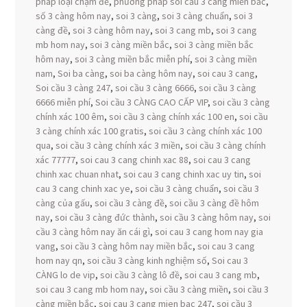
pháp loại chạm đề
,
phương pháp soi cầu 3 càng miền bắc
,
số 3 càng hôm nay
,
soi 3 càng
,
soi 3 càng chuẩn
,
soi 3
càng đề
,
soi 3 càng hôm nay
,
soi 3 cang mb
,
soi 3 cang
mb hom nay
,
soi 3 càng miền bắc
,
soi 3 càng miền bắc
hôm nay
,
soi 3 càng miền bắc miễn phí
,
soi 3 càng miền
nam
,
Soi ba càng
,
soi ba càng hôm nay
,
soi cau 3 cang
,
Soi cầu 3 càng 247
,
soi cầu 3 càng 6666
,
soi cầu 3 càng
6666 miễn phí
,
Soi cầu 3 CÀNG CAO CẤP VIP
,
soi cầu 3 càng
chính xác 100 êm
,
soi cầu 3 càng chính xác 100 en
,
soi cầu
3 càng chính xác 100 gratis
,
soi cầu 3 càng chính xác 100
qua
,
soi cầu 3 càng chính xác 3 miền
,
soi cầu 3 càng chính
xác 77777
,
soi cau 3 cang chinh xac 88
,
soi cau 3 cang
chinh xac chuan nhat
,
soi cau 3 cang chinh xac uy tin
,
soi
cau 3 cang chinh xac ye
,
soi cầu 3 càng chuẩn
,
soi cầu 3
càng của gấu
,
soi cầu 3 càng đề
,
soi cầu 3 càng đề hôm
nay
,
soi cầu 3 càng đức thành
,
soi cầu 3 càng hôm nay
,
soi
cầu 3 càng hôm nay ăn cái gì
,
soi cau 3 cang hom nay gia
vang
,
soi cầu 3 càng hôm nay miền bắc
,
soi cau 3 cang
hom nay qn
,
soi cầu 3 càng kinh nghiệm số
,
Soi cau 3
CÀNG lo de vip
,
soi cầu 3 càng lô đề
,
soi cau 3 cang mb
,
soi cau 3 cang mb hom nay
,
soi cầu 3 càng miền
,
soi cầu 3
càng miền bắc
,
soi cau 3 cang mien bac 247
,
soi cầu 3