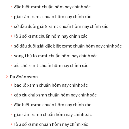
đặc biệt xsmt chuẩn hôm nay chính xác
giải tám xsmt chuẩn hôm nay chính xác
sớ đầu đuôi giải 8 xsmt chuẩn hôm nay chính xác
lô 3 số xsmt chuẩn hôm nay chính xác
sớ đầu đuôi giải đặc biệt xsmt chuẩn hôm nay chính xác
song thủ lô xsmt chuẩn hôm nay chính xác
xíu chủ xsmt chuẩn hôm nay chính xác
Dự đoán xsmn
bao lô xsmn chuẩn hôm nay chính xác
cặp xíu chủ xsmn chuẩn hôm nay chính xác
đặc biệt xsmn chuẩn hôm nay chính xác
giải tám xsmn chuẩn hôm nay chính xác
lô 3 số xsmn chuẩn hôm nay chính xác