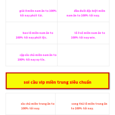
giải 8 miền nam ăn to 100%
đầu đuôi đặc biệt miền
tối nay phát tài.
nam ăn to 100% tối nay.
bao lô miền nam ăn to
lô 3 số miền nam ăn to
100% tối nay phát lộc.
100% tối nay win.
cặp xỉu chủ miền nam ăn to
100% tối nay uy tín.
soi cầu vip miền trung siêu chuẩn
xỉu chủ miền trung ăn to
song thủ lô miền trung ăn
100% tối nay.
to 100% tối nay.