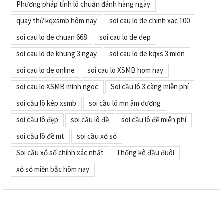
Phương pháp tính lô chuẩn đánh hàng ngày
quay thử kqxsmb hôm nay
soi cau lo de chinh xac 100
soi cau lo de chuan 668
soi cau lo de dep
soi cau lo de khung 3 ngay
soi cau lo de kqxs 3 mien
soi cau lo de online
soi cau lo XSMB hom nay
soi cau lo XSMB minh ngoc
Soi cầu lô 3 càng miễn phí
soi cầu lô kép xsmb
soi cầu lô mn âm dương
soi cầu lô đẹp
soi cầu lô đề
soi cầu lô đề miễn phí
soi cầu lô đề mt
soi cầu xổ số
Soi cầu xổ số chính xác nhất
Thống kê đầu đuôi
xổ số miền bắc hôm nay