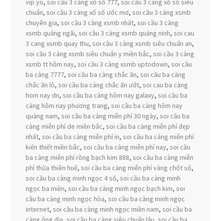
vip yo
,
soi cầu 3 càng xổ số 777
,
soi cầu 3 càng xổ số siêu
chuẩn
,
soi cầu 3 càng xổ số ước mơ
,
soi cầu 3 càng xsmb
chuyên gia
,
soi cầu 3 càng xsmb nhất
,
soi cầu 3 càng
xsmb quảng ngãi
,
soi cầu 3 càng xsmb quảng ninh
,
soi cau
3 cang xsmb quay thu
,
soi cầu 3 càng xsmb siêu chuẩn an
,
soi cầu 3 càng xsmb siêu chuẩn y miền bắc
,
soi cầu 3 càng
xsmb tt hôm nay
,
soi cầu 3 càng xsmb uptodown
,
soi cầu
ba càng 7777
,
soi cầu ba càng chắc ăn
,
soi cầu ba càng
chắc ăn lô
,
soi cầu ba càng chắc ăn ướt
,
soi cau ba càng
hom nay dn
,
soi cầu ba càng hôm nay galaxy
,
soi cầu ba
càng hôm nay phương trang
,
soi cầu ba càng hôm nay
quảng nam
,
soi cầu ba càng miễn phí 30 ngày
,
soi cầu ba
càng miễn phí de miền bắc
,
soi cầu ba càng miễn phí đẹp
nhất
,
soi cầu ba càng miễn phí in
,
soi cầu ba càng miễn phí
kiến thiết miền bắc
,
soi cầu ba càng miễn phí nay
,
soi cầu
ba càng miễn phí rồng bạch kim 888
,
soi cầu ba càng miễn
phí thừa thiên huế
,
soi cầu ba càng miễn phí vàng chốt số
,
soi cầu ba càng minh ngọc 4 số
,
soi cầu ba càng minh
ngọc ba miền
,
soi cầu ba càng minh ngọc bạch kim
,
soi
cầu ba càng minh ngọc hòa
,
soi cầu ba càng minh ngọc
internet
,
soi cầu ba càng minh ngọc miền nam
,
soi cầu ba
càng ông địa
,
soi cầu ba càng siêu chuẩn lâu
,
soi cầu ba