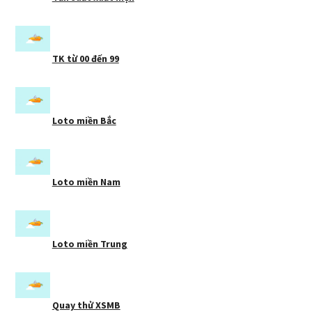
TK từ 00 đến 99
Loto miền Bắc
Loto miền Nam
Loto miền Trung
Quay thử XSMB