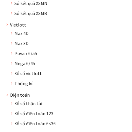
Sổ kết quả XSMN
Sổ kết quả XSMB
Vietlott
Max 4D
Max 3D
Power 6/55
Mega 6/45
Xổ số vietlott
Thống kê
Điện toán
Xổ số thần tài
Xổ số điện toán 123
Xổ số điện toán 6×36