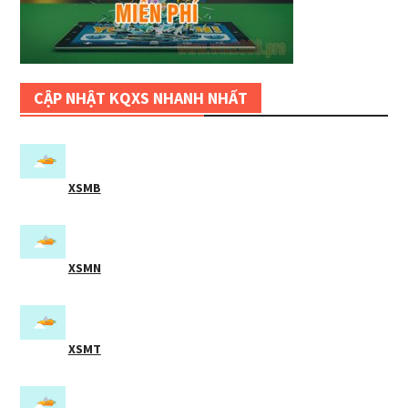
CẬP NHẬT KQXS NHANH NHẤT
XSMB
XSMN
XSMT