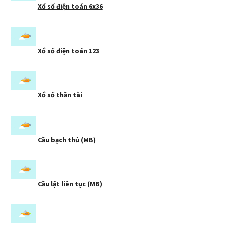
Xổ số điện toán 6x36
Xổ số điện toán 123
Xổ số thần tài
Cầu bạch thủ (MB)
Cầu lật liên tục (MB)