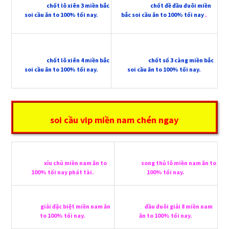
chốt lô xiên 3 miền bắc
chốt đề đầu đuôi miền
soi cầu ăn to 100% tối nay.
bắc soi cầu ăn to 100% tối nay
.
chốt lô xiên 4 miền bắc
chốt số 3 càng miền bắc
soi cầu ăn to 100% tối nay.
soi cầu ăn to 100% tối nay.
soi cầu vip miền nam chén ngay
xỉu chủ miền nam ăn to
song thủ lô miền nam ăn to
100% tối nay phát tài.
100% tối nay.
giải đặc biệt miền nam ăn
đầu đuôi giải 8 miền nam
to 100% tối nay.
ăn to 100% tối nay.