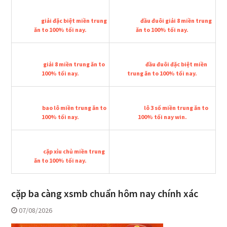
giải đặc biệt miền trung
đầu đuôi giải 8 miền trung
ăn to 100% tối nay.
ăn to 100% tối nay.
giải 8 miền trung ăn to
đầu đuôi đặc biệt miền
100% tối nay.
trung ăn to 100% tối nay.
bao lô miền trung ăn to
lô 3 số miền trung ăn to
100% tối nay.
100% tối nay win.
cặp xỉu chủ miền trung
ăn to 100% tối nay.
cặp ba càng xsmb chuẩn hôm nay chính xác
07/08/2026