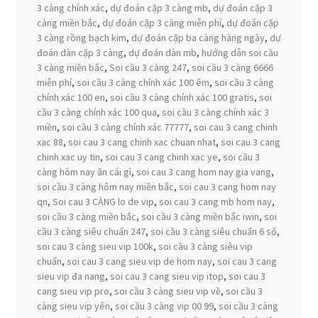
3 càng chính xác
,
dự đoán cặp 3 càng mb
,
dự đoán cặp 3
càng miền bắc
,
dự đoán cặp 3 càng miễn phí
,
dự đoán cặp
3 càng rồng bạch kim
,
dự đoán cặp ba càng hàng ngày
,
dự
đoán dàn cặp 3 càng
,
dự đoán dàn mb
,
hướng dẫn soi cầu
3 càng miền bắc
,
Soi cầu 3 càng 247
,
soi cầu 3 càng 6666
miễn phí
,
soi cầu 3 càng chính xác 100 êm
,
soi cầu 3 càng
chính xác 100 en
,
soi cầu 3 càng chính xác 100 gratis
,
soi
cầu 3 càng chính xác 100 qua
,
soi cầu 3 càng chính xác 3
miền
,
soi cầu 3 càng chính xác 77777
,
soi cau 3 cang chinh
xac 88
,
soi cau 3 cang chinh xac chuan nhat
,
soi cau 3 cang
chinh xac uy tin
,
soi cau 3 cang chinh xac ye
,
soi cầu 3
càng hôm nay ăn cái gì
,
soi cau 3 cang hom nay gia vang
,
soi cầu 3 càng hôm nay miền bắc
,
soi cau 3 cang hom nay
qn
,
Soi cau 3 CÀNG lo de vip
,
soi cau 3 cang mb hom nay
,
soi cầu 3 càng miền bắc
,
soi cầu 3 càng miền bắc iwin
,
soi
cầu 3 càng siêu chuẩn 247
,
soi cầu 3 càng siêu chuẩn 6 số
,
soi cau 3 càng sieu vip 100k
,
soi cầu 3 càng siêu vip
chuẩn
,
soi cau 3 cang sieu vip de hom nay
,
soi cau 3 cang
sieu vip đa nang
,
soi cau 3 cang sieu vip itop
,
soi cau 3
cang sieu vip pro
,
soi cầu 3 càng sieu vip về
,
soi cầu 3
càng sieu vip yên
,
soi cầu 3 càng vip 00 99
,
soi cầu 3 càng