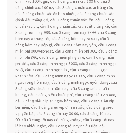
chính xác 100 login
,
cầu 3 càng chính xác 100 trx
,
cầu 3
càng chính xác 100 uz
,
cầu 3 càng chuẩn xác ai trúng rồi
,
cầu 3 càng chuẩn xác ăn bao nhiêu
,
cầu 3 càng chuẩn xác
đánh đầu thắng đó
,
cầu 3 càng chuẩn xác lên
,
cầu 3 càng
chuẩn xác uit
,
cầu 3 càng chuẩn xác xác suất thống kê
,
cầu
3 càng hôm nay 999
,
cầu 3 càng hôm nay 9999
,
cầu 3 càng
hôm nay a trúng rồi
,
cầu 3 càng hôm nay ra sao
,
cầu 3
càng hôm nay ướp gì
,
cầu 3 càng hôm nay yên
,
cầu 3 càng
miễn phí 000webhost
,
cầu 3 càng miễn phí 360
,
cầu 3 càng
miễn phí 366
,
cầu 3 càng miễn phí giá rẻ
,
cầu 3 càng miễn
phí ướt
,
cầu 3 càng minh ngọc 5000
,
cầu 3 càng minh ngọc
6 số
,
cầu 3 càng minh ngọc ibi
,
cầu 3 càng minh ngọc
khánh hòa
,
cầu 3 càng minh ngọc ra sao
,
cầu 3 càng minh
ngọc rồng hôm nay
,
cầu 3 càng minh ngọc uyên ương
,
cầu
3 càng siêu chuẩn âm hôm nay
,
cầu 3 càng siêu chuẩn
khung
,
cầu 3 càng siêu chuẩn phí
,
cầu 3 càng siêu vip 888
,
cầu 3 càng siêu vip ăn ngày hôm nay
,
cầu 3 càng siêu vip
ba miền
,
cầu 3 càng siêu vip ơ miền bắc
,
cầu 3 càng siêu
vip yên bái
,
cầu 3 càng tối nay 00 00
,
cầu 3 càng tối nay
09
,
cầu 3 càng tối nay có trúng không
,
cầu 3 càng tối nay
là bao nhiêu ngày
,
cầu 3 càng tối nay nhiêu tiền
,
cầu 3
càng tối nay o đâu
,
cầu 3 càng xổ số hôm nay 4 tháng 6
,