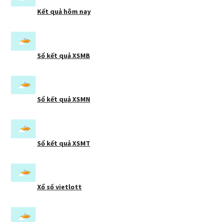
Kết quả hôm nay
Sổ kết quả XSMB
Sổ kết quả XSMN
Sổ kết quả XSMT
Xổ số vietlott