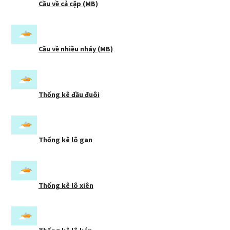
Cầu về cả cặp (MB)
Cầu về nhiều nháy (MB)
Thống kê đầu đuôi
Thống kê lô gan
Thống kê lô xiên