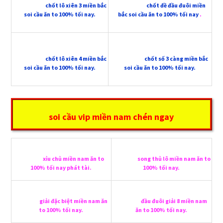
chốt lô xiên 3 miền bắc
chốt đề đầu đuôi miền
soi cầu ăn to 100% tối nay.
bắc soi cầu ăn to 100% tối nay
.
chốt lô xiên 4 miền bắc
chốt số 3 càng miền bắc
soi cầu ăn to 100% tối nay.
soi cầu ăn to 100% tối nay.
soi cầu vip miền nam chén ngay
xỉu chủ miền nam ăn to
song thủ lô miền nam ăn to
100% tối nay phát tài.
100% tối nay.
giải đặc biệt miền nam ăn
đầu đuôi giải 8 miền nam
to 100% tối nay.
ăn to 100% tối nay.