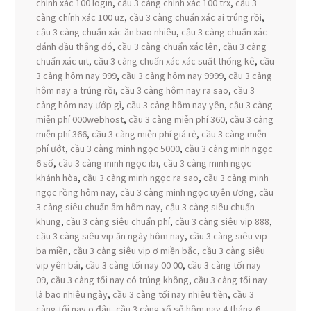
chính xác 100 login
,
cầu 3 càng chính xác 100 trx
,
cầu 3
càng chính xác 100 uz
,
cầu 3 càng chuẩn xác ai trúng rồi
,
cầu 3 càng chuẩn xác ăn bao nhiêu
,
cầu 3 càng chuẩn xác
đánh đầu thắng đó
,
cầu 3 càng chuẩn xác lên
,
cầu 3 càng
chuẩn xác uit
,
cầu 3 càng chuẩn xác xác suất thống kê
,
cầu
3 càng hôm nay 999
,
cầu 3 càng hôm nay 9999
,
cầu 3 càng
hôm nay a trúng rồi
,
cầu 3 càng hôm nay ra sao
,
cầu 3
càng hôm nay ướp gì
,
cầu 3 càng hôm nay yên
,
cầu 3 càng
miễn phí 000webhost
,
cầu 3 càng miễn phí 360
,
cầu 3 càng
miễn phí 366
,
cầu 3 càng miễn phí giá rẻ
,
cầu 3 càng miễn
phí ướt
,
cầu 3 càng minh ngọc 5000
,
cầu 3 càng minh ngọc
6 số
,
cầu 3 càng minh ngọc ibi
,
cầu 3 càng minh ngọc
khánh hòa
,
cầu 3 càng minh ngọc ra sao
,
cầu 3 càng minh
ngọc rồng hôm nay
,
cầu 3 càng minh ngọc uyên ương
,
cầu
3 càng siêu chuẩn âm hôm nay
,
cầu 3 càng siêu chuẩn
khung
,
cầu 3 càng siêu chuẩn phí
,
cầu 3 càng siêu vip 888
,
cầu 3 càng siêu vip ăn ngày hôm nay
,
cầu 3 càng siêu vip
ba miền
,
cầu 3 càng siêu vip ơ miền bắc
,
cầu 3 càng siêu
vip yên bái
,
cầu 3 càng tối nay 00 00
,
cầu 3 càng tối nay
09
,
cầu 3 càng tối nay có trúng không
,
cầu 3 càng tối nay
là bao nhiêu ngày
,
cầu 3 càng tối nay nhiêu tiền
,
cầu 3
càng tối nay o đâu
,
cầu 3 càng xổ số hôm nay 4 tháng 6
,