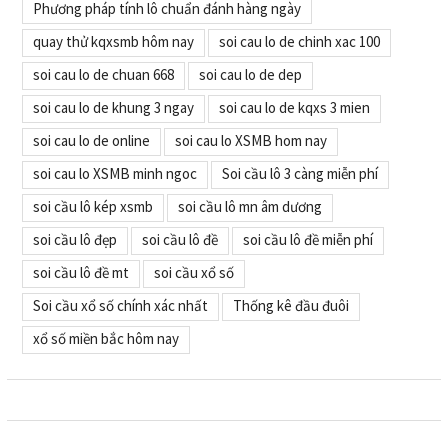
Phương pháp tính lô chuẩn đánh hàng ngày
quay thử kqxsmb hôm nay
soi cau lo de chinh xac 100
soi cau lo de chuan 668
soi cau lo de dep
soi cau lo de khung 3 ngay
soi cau lo de kqxs 3 mien
soi cau lo de online
soi cau lo XSMB hom nay
soi cau lo XSMB minh ngoc
Soi cầu lô 3 càng miễn phí
soi cầu lô kép xsmb
soi cầu lô mn âm dương
soi cầu lô đẹp
soi cầu lô đề
soi cầu lô đề miễn phí
soi cầu lô đề mt
soi cầu xổ số
Soi cầu xổ số chính xác nhất
Thống kê đầu đuôi
xổ số miền bắc hôm nay