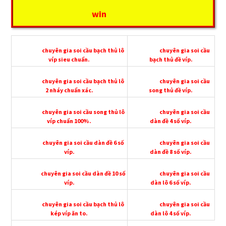
win
chuyên gia soi cầu bạch thủ lô
chuyên gia soi cầu
víp sieu chuẩn.
bạch thủ đề víp.
chuyên gia soi cầu bạch thủ lô
chuyên gia soi cầu
2 nháy chuẩn xác.
song thủ đề víp.
chuyên gia soi cầu song thủ lô
chuyên gia soi cầu
víp chuẩn 100%.
dàn đề 4 số víp.
chuyên gia soi cầu dàn đề 6 số
chuyên gia soi cầu
víp.
dàn đề 8 số víp.
chuyên gia soi cầu dàn đề 10 số
chuyên gia soi cầu
víp.
dàn lô 6 số víp.
chuyên gia soi cầu bạch thủ lô
chuyên gia soi cầu
kép víp ăn to.
dàn lô 4 số víp.