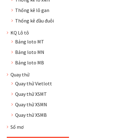
Thống kê lô gan
Thống kê đầu đuôi
KQ Lô tô
Bảng loto MT
Bảng loto MN
Bảng loto MB
Quay thử
Quay thử Vietlott
Quay thử XSMT
Quay thử XSMN
Quay thử XSMB
Sổ mơ