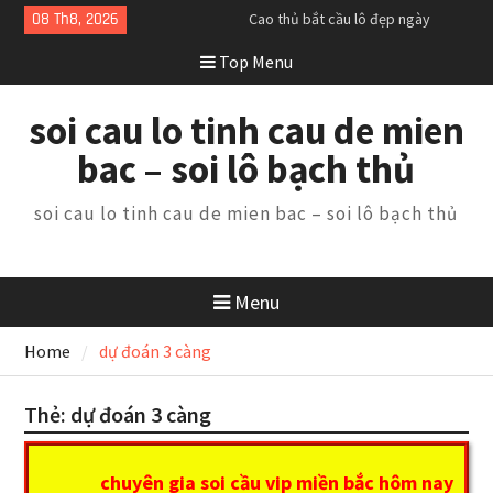
Skip
08 Th8, 2026
Cao thủ bắt cầu lô đẹp ngày
to
09/08/2026
Top Menu
content
Soi cầu số víp lô xiên đẹp nhất
hôm nay ngày 09/08/2026
Cầu bạch thủ đề miền bắc hôm
soi cau lo tinh cau de mien
nay xsmb – soi cầu dàn đề miền
bac – soi lô bạch thủ
bắc hôm nay siêu chuẩn ngày
09/08/2026
soi cau lo tinh cau de mien bac – soi lô bạch thủ
Menu
Home
dự đoán 3 càng
Thẻ:
dự đoán 3 càng
chuyên gia soi cầu vip miền bắc hôm nay