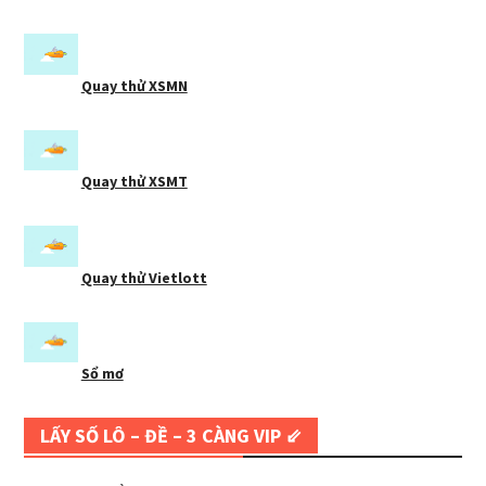
Quay thử XSMN
Quay thử XSMT
Quay thử Vietlott
Sổ mơ
LẤY SỐ LÔ – ĐỀ – 3 CÀNG VIP ⇙