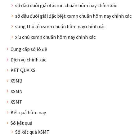
sớ đầu đuôi giải 8 xsmn chuẩn hôm nay chính xác
sớ đầu đuôi giải đặc biệt xsmn chuẩn hôm nay chính xác
song thủ lô xsmn chuẩn hôm nay chính xác
xíu chủ xsmn chuẩn hôm nay chính xác
Cung cấp số lô đề
Dịch vụ chính xác
KẾT QUẢ XS
XSMB
XSMN
XSMT
Kết quả hôm nay
Sổ kết quả
Sổ kết quả XSMT