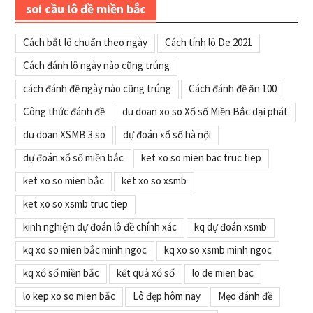
soi cầu lô đề miền bắc
Cách bắt lô chuẩn theo ngày
Cách tính lô De 2021
Cách đánh lô ngày nào cũng trúng
cách đánh đề ngày nào cũng trúng
Cách đánh đề ăn 100
Công thức đánh đề
du doan xo so Xổ số Miền Bắc dại phát
du doan XSMB 3 so
dự đoán xổ số hà nội
dự đoán xổ số miền bắc
ket xo so mien bac truc tiep
ket xo so mien bắc
ket xo so xsmb
ket xo so xsmb truc tiep
kinh nghiệm dự đoán lô đề chính xác
kq dự đoán xsmb
kq xo so mien bắc minh ngoc
kq xo so xsmb minh ngoc
kq xổ số miền bắc
kết quả xổ số
lo de mien bac
lo kep xo so mien bắc
Lô đẹp hôm nay
Mẹo đánh đề