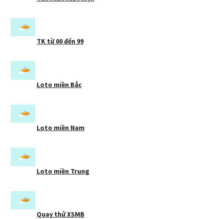
TK từ 00 đến 99
Loto miền Bắc
Loto miền Nam
Loto miền Trung
Quay thử XSMB