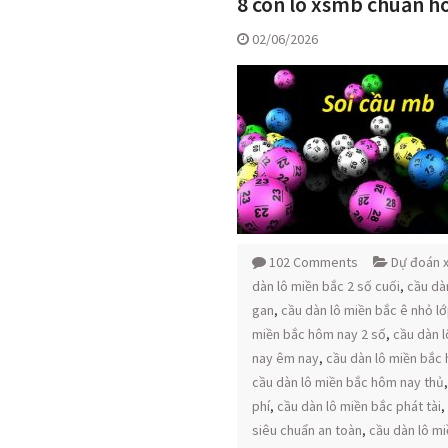
8 con lô xsmb chuẩn h
02/06/2026
102 Comments
Dự đoán 
dàn lô miền bắc 2 số cuối
,
cầu dà
gan
,
cầu dàn lô miền bắc ê nhỏ l
miền bắc hôm nay 2 số
,
cầu dàn 
nay êm nay
,
cầu dàn lô miền bắc
cầu dàn lô miền bắc hôm nay thủ
phí
,
cầu dàn lô miền bắc phát tài
,
siêu chuẩn an toàn
,
cầu dàn lô mi