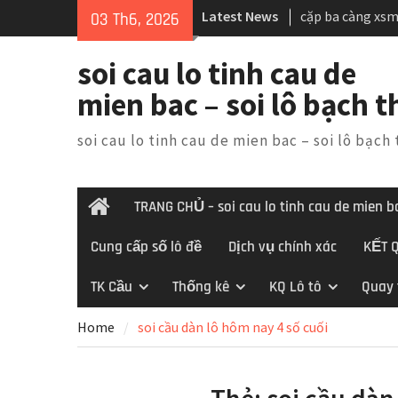
cặp ba càng xs
Skip
Latest News
03 Th6, 2026
chính xác
to
6 con đề xsmb 
content
soi cau lo tinh cau de
xác
xiên 4 lô xsmb 
mien bac – soi lô bạch t
xác
soi cau lo tinh cau de mien bac – soi lô bạch
TRANG CHỦ – soi cau lo tinh cau de mien b
Home
Cung cấp số lô đề
Dịch vụ chính xác
KẾT 
TK Cầu
Thống kê
KQ Lô tô
Quay
Home
soi cầu dàn lô hôm nay 4 số cuối