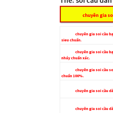
Thẻ:
soi cầu dàn
chuyên gia so
chuyên gia soi cầu bạ
sieu chuẩn.
chuyên gia soi cầu bạ
nháy chuẩn xác.
chuyên gia soi cầu so
chuẩn 100%.
chuyên gia soi cầu dà
chuyên gia soi cầu dà