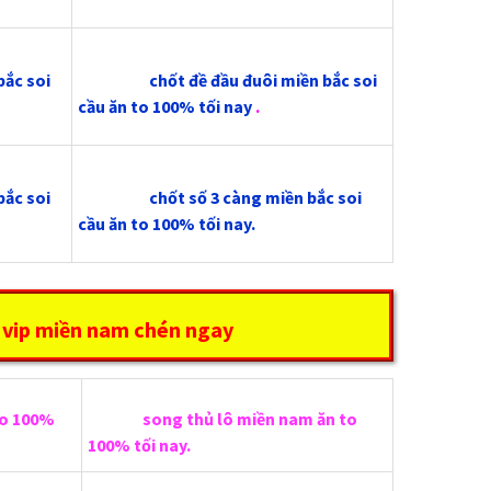
bắc soi
chốt đề đầu đuôi miền bắc soi
cầu ăn to 100% tối nay
.
bắc soi
chốt số 3 càng miền bắc soi
cầu ăn to 100% tối nay.
u vip miền nam chén ngay
to 100%
song thủ lô miền nam ăn to
100% tối nay.