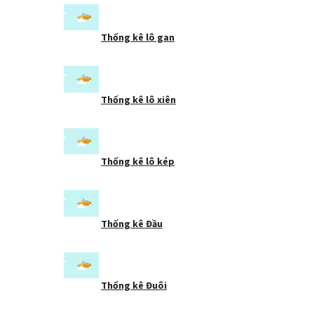
Thống kê lô gan
Thống kê lô xiên
Thống kê lô kép
Thống kê Đầu
Thống kê Đuôi