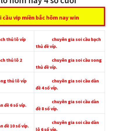
 lô hôm nay 4 số cuối
i cầu vip miền bắc hôm nay win
ch thủ lô víp
chuyên gia soi cầu bạch
thủ đề víp.
ch thủ lô 2
chuyên gia soi cầu song
thủ đề víp.
ng thủ lô víp
chuyên gia soi cầu dàn
đề 4 số víp.
chuyên gia soi cầu dàn
n đề 6 số víp.
đề 8 số víp.
chuyên gia soi cầu dàn
n đề 10 số víp.
lô 6 số víp.