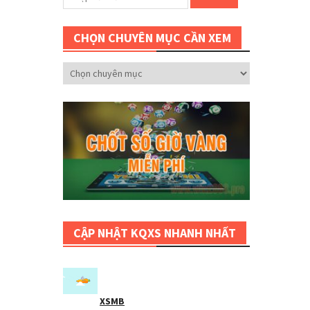
CHỌN CHUYÊN MỤC CẦN XEM
CHỌN
CHUYÊN
MỤC
CẦN
XEM
CẬP NHẬT KQXS NHANH NHẤT
XSMB