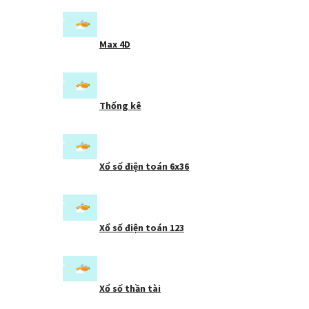
Max 4D
Thống kê
Xổ số điện toán 6x36
Xổ số điện toán 123
Xổ số thần tài