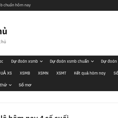
mb chuẩn hôm nay
chuẩn hôm nay chính
chuẩn hôm nay chính
hủ
 thủ
ac
Dự đoán xsmb
Dự đoán xsmb chuẩn
Dự đoán
QUẢ XS
XSMB
XSMN
XSMT
Kết quả hôm nay
Sổ
 thử
Sổ mơ