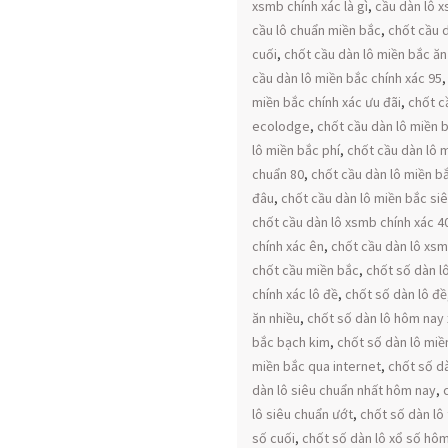
xsmb chính xác là gì
,
cầu dàn lô x
cầu lô chuẩn miền bắc
,
chốt cầu 
cuối
,
chốt cầu dàn lô miền bắc ăn
cầu dàn lô miền bắc chính xác 95
miền bắc chính xác ưu đãi
,
chốt c
ecolodge
,
chốt cầu dàn lô miền 
lô miền bắc phí
,
chốt cầu dàn lô 
chuẩn 80
,
chốt cầu dàn lô miền b
đâu
,
chốt cầu dàn lô miền bắc si
chốt cầu dàn lô xsmb chính xác 4
chính xác ên
,
chốt cầu dàn lô xsm
chốt cầu miền bắc
,
chốt số dàn l
chính xác lô đề
,
chốt số dàn lô đề
ăn nhiều
,
chốt số dàn lô hôm nay
bắc bạch kim
,
chốt số dàn lô mi
miền bắc qua internet
,
chốt số d
dàn lô siêu chuẩn nhất hôm nay
,
lô siêu chuẩn ướt
,
chốt số dàn lô
số cuối
,
chốt số dàn lô xổ số hô