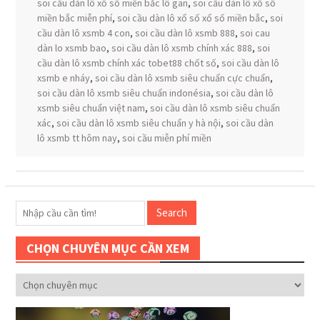
soi cầu dàn lô xổ số miền bắc lô gan
,
soi cầu dàn lô xổ số
miền bắc miễn phí
,
soi cầu dàn lô xổ số xổ số miền bắc
,
soi
cầu dàn lô xsmb 4 con
,
soi cầu dàn lô xsmb 888
,
soi cau
dàn lo xsmb bao
,
soi cầu dàn lô xsmb chính xác 888
,
soi
cầu dàn lô xsmb chính xác tobet88 chốt số
,
soi cầu dàn lô
xsmb e nháy
,
soi cầu dàn lô xsmb siêu chuẩn cực chuẩn
,
soi cầu dàn lô xsmb siêu chuẩn indonésia
,
soi cầu dàn lô
xsmb siêu chuẩn việt nam
,
soi cầu dàn lô xsmb siêu chuẩn
xác
,
soi cầu dàn lô xsmb siêu chuẩn y hà nội
,
soi cầu dàn
lô xsmb tt hôm nay
,
soi cầu miễn phí miền
Search
CHỌN CHUYÊN MỤC CẦN XEM
CHỌN
CHUYÊN
MỤC