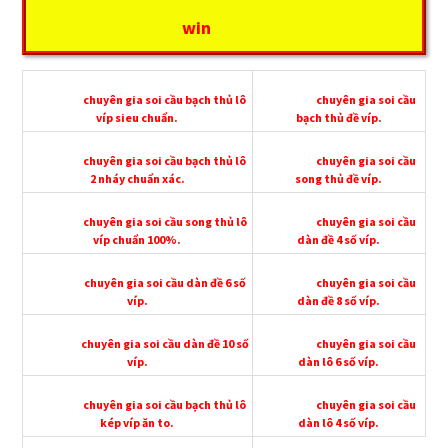
win
chuyên gia soi cầu bạch thủ lô
chuyên gia soi cầu
víp sieu chuẩn.
bạch thủ đề víp.
chuyên gia soi cầu bạch thủ lô
chuyên gia soi cầu
2 nháy chuẩn xác.
song thủ đề víp.
chuyên gia soi cầu song thủ lô
chuyên gia soi cầu
víp chuẩn 100%.
dàn đề 4 số víp.
chuyên gia soi cầu dàn đề 6 số
chuyên gia soi cầu
víp.
dàn đề 8 số víp.
chuyên gia soi cầu dàn đề 10 số
chuyên gia soi cầu
víp.
dàn lô 6 số víp.
chuyên gia soi cầu bạch thủ lô
chuyên gia soi cầu
kép víp ăn to.
dàn lô 4 số víp.