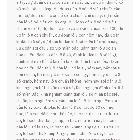
e tây
,
dự đoán dàn lô xổ số miền bắc ơi
,
dự đoán dàn lô xổ
số miền bắc s càng
,
dự đoán dàn lô xổ số siêu chuẩn cần
thơ
,
dự đoán dàn lô xổ số siêu chuẩn chiều nay
,
dự đoán
dàn lô xổ số siêu chuẩn org
,
dự đoán dàn lô xổ số siêu
chuẩn vào 10
,
dự đoán dàn lô xổ số siêu chuẩn xác 100
,
dự
đoán lô 8 con chuẩn
,
dự đoán lô 8 con hôm nay
,
dự đoán
lô dàn lô 8 số
,
dự đoán lô dàn lô 8 số miền bắc hôm nay
,
Dự đoán soi cầu 8 số vip miền bắc
,
đánh dàn lô 8 số an
bao nhiêu
,
đánh lô dàn lô 8 số
,
đánh lô dàn lô 8 số là gì
,
đánh như nào thì có lãi dàn lô 8
,
đè 1 ăn bao nhiêu
,
đề ăn
bao nhiêu
,
độc thủ lô dàn lô 8 số là gì
,
hôm nay bắt cầu 8
con chuẩn
,
hôm nay dàn 8 số có con gì
,
hôm nay dàn lô 8
số xsmb
,
hôm nay lô 8 chuẩn không
,
hôm nay soi dàn 8 lô
,
kinh nghiệm bắt chuẩn dàn 8 số
,
Kinh nghiệm đánh dàn lô 8
số miền Bắc
,
kinh nghiệm đánh dàn lô 8 số miền bắc siêu
chuẩn
,
kinh nghiệm soi cầu dàn lô 8 số
,
kinh nghiệm soi
dàn lô 8
,
kqxsmb plus lô dàn lô 8 số
,
lbt de 10 so mien
bac
,
lô 8 con đánh như thế nào
,
lo bach thu 31010 de 10
so
,
lo bach thu dong thap
,
lo bach thu hom nay la con gi
dàn lô 8 số là sao
,
lo bach thu khung 3 ngay 31010 de 10
so
,
lo bach thu khung 3 ngay mien phi 10 so de
,
lo bach