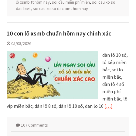
lô xsmb tt hôm nay
,
soi cầu miễn phí miền
,
soi cau xo so
dac biet
,
soi cau xo so dac biet hom nay
10 con lô xsmb chuẩn hôm nay chính xác
05/08/2026
dàn lô 10 số,
lô kép miền
bắc, soi lô
miền bắc,
dàn lô 4 số
miền phí
miền bắc, lô
vip miền bắc, dàn lô 8 số, dàn lô 10 số, dan lo 10
[…]
107 Comments