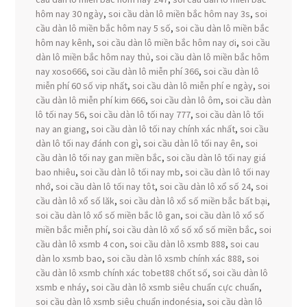
hôm nay 30 ngày
,
soi cầu dàn lô miền bắc hôm nay 3s
,
soi
cầu dàn lô miền bắc hôm nay 5 số
,
soi cầu dàn lô miền bắc
hôm nay kênh
,
soi cầu dàn lô miền bắc hôm nay ơi
,
soi cầu
dàn lô miền bắc hôm nay thủ
,
soi cầu dàn lô miền bắc hôm
nay xoso666
,
soi cầu dàn lô miễn phí 366
,
soi cầu dàn lô
miễn phí 60 số vip nhất
,
soi cầu dàn lô miễn phí e ngày
,
soi
cầu dàn lô miễn phí kim 666
,
soi cầu dàn lô ôm
,
soi cầu dàn
lô tối nay 56
,
soi cầu dàn lô tối nay 777
,
soi cầu dàn lô tối
nay an giang
,
soi cầu dàn lô tối nay chính xác nhất
,
soi cầu
dàn lô tối nay đánh con gì
,
soi cầu dàn lô tối nay ên
,
soi
cầu dàn lô tối nay gan miền bắc
,
soi cầu dàn lô tối nay giá
bao nhiêu
,
soi cầu dàn lô tối nay mb
,
soi cầu dàn lô tối nay
nhớ
,
soi cầu dàn lô tối nay tôt
,
soi cầu dàn lô xổ số 24
,
soi
cầu dàn lô xổ số lăk
,
soi cầu dàn lô xổ số miền bắc bất bại
,
soi cầu dàn lô xổ số miền bắc lô gan
,
soi cầu dàn lô xổ số
miền bắc miễn phí
,
soi cầu dàn lô xổ số xổ số miền bắc
,
soi
cầu dàn lô xsmb 4 con
,
soi cầu dàn lô xsmb 888
,
soi cau
dàn lo xsmb bao
,
soi cầu dàn lô xsmb chính xác 888
,
soi
cầu dàn lô xsmb chính xác tobet88 chốt số
,
soi cầu dàn lô
xsmb e nháy
,
soi cầu dàn lô xsmb siêu chuẩn cực chuẩn
,
soi cầu dàn lô xsmb siêu chuẩn indonésia
,
soi cầu dàn lô