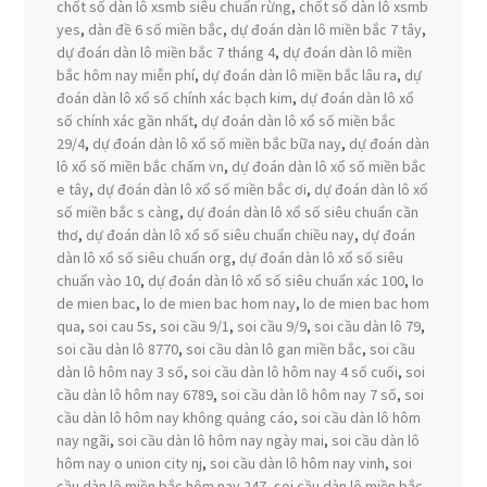
chốt số dàn lô xsmb siêu chuẩn rừng
,
chốt số dàn lô xsmb
yes
,
dàn đề 6 số miền bắc
,
dự đoán dàn lô miền bắc 7 tây
,
dự đoán dàn lô miền bắc 7 tháng 4
,
dự đoán dàn lô miền
bắc hôm nay miễn phí
,
dự đoán dàn lô miền bắc lâu ra
,
dự
đoán dàn lô xổ số chính xác bạch kim
,
dự đoán dàn lô xổ
số chính xác gần nhất
,
dự đoán dàn lô xổ số miền bắc
29/4
,
dự đoán dàn lô xổ số miền bắc bữa nay
,
dự đoán dàn
lô xổ số miền bắc chấm vn
,
dự đoán dàn lô xổ số miền bắc
e tây
,
dự đoán dàn lô xổ số miền bắc ơi
,
dự đoán dàn lô xổ
số miền bắc s càng
,
dự đoán dàn lô xổ số siêu chuẩn cần
thơ
,
dự đoán dàn lô xổ số siêu chuẩn chiều nay
,
dự đoán
dàn lô xổ số siêu chuẩn org
,
dự đoán dàn lô xổ số siêu
chuẩn vào 10
,
dự đoán dàn lô xổ số siêu chuẩn xác 100
,
lo
de mien bac
,
lo de mien bac hom nay
,
lo de mien bac hom
qua
,
soi cau 5s
,
soi cầu 9/1
,
soi cầu 9/9
,
soi cầu dàn lô 79
,
soi cầu dàn lô 8770
,
soi cầu dàn lô gan miền bắc
,
soi cầu
dàn lô hôm nay 3 số
,
soi cầu dàn lô hôm nay 4 số cuối
,
soi
cầu dàn lô hôm nay 6789
,
soi cầu dàn lô hôm nay 7 số
,
soi
cầu dàn lô hôm nay không quảng cáo
,
soi cầu dàn lô hôm
nay ngãi
,
soi cầu dàn lô hôm nay ngày mai
,
soi cầu dàn lô
hôm nay o union city nj
,
soi cầu dàn lô hôm nay vinh
,
soi
cầu dàn lô miền bắc hôm nay 247
,
soi cầu dàn lô miền bắc