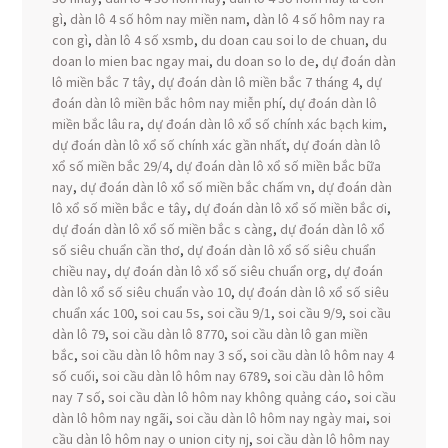
gì
,
dàn lô 4 số hôm nay miền nam
,
dàn lô 4 số hôm nay ra
con gì
,
dàn lô 4 số xsmb
,
du doan cau soi lo de chuan
,
du
doan lo mien bac ngay mai
,
du doan so lo de
,
dự đoán dàn
lô miền bắc 7 tây
,
dự đoán dàn lô miền bắc 7 tháng 4
,
dự
đoán dàn lô miền bắc hôm nay miễn phí
,
dự đoán dàn lô
miền bắc lâu ra
,
dự đoán dàn lô xổ số chính xác bạch kim
,
dự đoán dàn lô xổ số chính xác gần nhất
,
dự đoán dàn lô
xổ số miền bắc 29/4
,
dự đoán dàn lô xổ số miền bắc bữa
nay
,
dự đoán dàn lô xổ số miền bắc chấm vn
,
dự đoán dàn
lô xổ số miền bắc e tây
,
dự đoán dàn lô xổ số miền bắc ơi
,
dự đoán dàn lô xổ số miền bắc s càng
,
dự đoán dàn lô xổ
số siêu chuẩn cần thơ
,
dự đoán dàn lô xổ số siêu chuẩn
chiều nay
,
dự đoán dàn lô xổ số siêu chuẩn org
,
dự đoán
dàn lô xổ số siêu chuẩn vào 10
,
dự đoán dàn lô xổ số siêu
chuẩn xác 100
,
soi cau 5s
,
soi cầu 9/1
,
soi cầu 9/9
,
soi cầu
dàn lô 79
,
soi cầu dàn lô 8770
,
soi cầu dàn lô gan miền
bắc
,
soi cầu dàn lô hôm nay 3 số
,
soi cầu dàn lô hôm nay 4
số cuối
,
soi cầu dàn lô hôm nay 6789
,
soi cầu dàn lô hôm
nay 7 số
,
soi cầu dàn lô hôm nay không quảng cáo
,
soi cầu
dàn lô hôm nay ngãi
,
soi cầu dàn lô hôm nay ngày mai
,
soi
cầu dàn lô hôm nay o union city nj
,
soi cầu dàn lô hôm nay