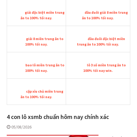
giải đặc biệt miền trung
đầu đuôi giải 8 miền trung
ăn to 100% tối nay.
ăn to 100% tối nay.
giải 8 miền trung ăn to
đầu đuôi đặc biệt miền
100% tối nay.
trung ăn to 100% tối nay.
bao lô miền trung ăn to
lô 3 số miền trung ăn to
100% tối nay.
100% tối nay win.
cặp xỉu chủ miền trung
ăn to 100% tối nay.
4 con lô xsmb chuẩn hôm nay chính xác
05/08/2026