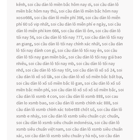
kênh
,
soi cầu dàn lô miền bắc hôm nay ơi
,
soi cầu dàn lô
miền bắc hôm nay thủ
,
soi cầu dàn lô miền bắc hôm nay
xoso666
,
soi cầu dàn lô miễn phí 366
,
soi cầu dàn lô miễn
phí 60 số vip nhất
,
soi cầu dàn lô miễn phí e ngày
,
soi cầu
dàn lô miễn phí kim 666
,
soi cầu dàn lô ôm
,
soi cầu dàn lô
tối nay 56
,
soi cầu dàn lô tối nay 777
,
soi cầu dàn lô tối nay
an giang
,
soi cầu dàn lô tối nay chính xác nhất
,
soi cầu dàn
lô tối nay đánh con gì
,
soi cầu dàn lô tối nay ên
,
soi cầu
dàn lô tối nay gan miền bắc
,
soi cầu dàn lô tối nay giá bao
nhiêu
,
soi cầu dàn lô tối nay mb
,
soi cầu dàn lô tối nay
nhớ
,
soi cầu dàn lô tối nay tôt
,
soi cầu dàn lô xổ số 24
,
soi
cầu dàn lô xổ số lăk
,
soi cầu dàn lô xổ số miền bắc bất bại
,
soi cầu dàn lô xổ số miền bắc lô gan
,
soi cầu dàn lô xổ số
miền bắc miễn phí
,
soi cầu dàn lô xổ số xổ số miền bắc
,
soi
cầu dàn lô xsmb 4 con
,
soi cầu dàn lô xsmb 888
,
soi cau
dàn lo xsmb bao
,
soi cầu dàn lô xsmb chính xác 888
,
soi
cầu dàn lô xsmb chính xác tobet88 chốt số
,
soi cầu dàn lô
xsmb e nháy
,
soi cầu dàn lô xsmb siêu chuẩn cực chuẩn
,
soi cầu dàn lô xsmb siêu chuẩn indonésia
,
soi cầu dàn lô
xsmb siêu chuẩn việt nam
,
soi cầu dàn lô xsmb siêu chuẩn
xác
,
soi cầu dàn lô xsmb siêu chuẩn y hà nội
,
soi cầu dàn