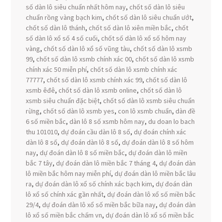
số dàn lô siêu chuẩn nhất hôm nay
,
chốt số dàn lô siêu
chuẩn rồng vàng bạch kim
,
chốt số dàn lô siêu chuẩn ướt
,
chốt số dàn lô thánh
,
chốt số dàn lô xiên miền bắc
,
chốt
số dàn lô xổ số 4 số cuối
,
chốt số dàn lô xổ số hôm nay
vàng
,
chốt số dàn lô xổ số vũng tàu
,
chốt số dàn lô xsmb
99
,
chốt số dàn lô xsmb chính xác 00
,
chốt số dàn lô xsmb
chính xác 50 miễn phí
,
chốt số dàn lô xsmb chính xác
77777
,
chốt số dàn lô xsmb chính xác 99
,
chốt số dàn lô
xsmb êđê
,
chốt số dàn lô xsmb online
,
chốt số dàn lô
xsmb siêu chuẩn đặc biệt
,
chốt số dàn lô xsmb siêu chuẩn
rừng
,
chốt số dàn lô xsmb yes
,
con lô xsmb chuẩn
,
dàn đề
6 số miền bắc
,
dàn lô 8 số xsmb hôm nay
,
du doan lo bach
thu 101010
,
dự đoán cầu dàn lô 8 số
,
dự đoán chính xác
dàn lô 8 số
,
dự đoán dàn lô 8 số
,
dự đoán dàn lô 8 số hôm
nay
,
dự đoán dàn lô 8 số miền bắc
,
dự đoán dàn lô miền
bắc 7 tây
,
dự đoán dàn lô miền bắc 7 tháng 4
,
dự đoán dàn
lô miền bắc hôm nay miễn phí
,
dự đoán dàn lô miền bắc lâu
ra
,
dự đoán dàn lô xổ số chính xác bạch kim
,
dự đoán dàn
lô xổ số chính xác gần nhất
,
dự đoán dàn lô xổ số miền bắc
29/4
,
dự đoán dàn lô xổ số miền bắc bữa nay
,
dự đoán dàn
lô xổ số miền bắc chấm vn
,
dự đoán dàn lô xổ số miền bắc