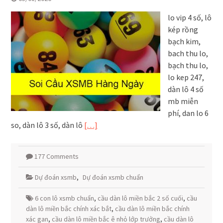
lo vip 4 số, lô
kép rồng
bạch kim,
bach thu lo,
bạch thu lo,
lo kep 247,
dàn lô 4 số
mb miễn
phí, dan lo 6
so, dàn lô 3 số, dàn lô
[…]
177 Comments
Dự đoán xsmb
,
Dự đoán xsmb chuẩn
6 con lô xsmb chuẩn
,
cầu dàn lô miền bắc 2 số cuối
,
cầu
dàn lô miền bắc chính xác bắt
,
cầu dàn lô miền bắc chính
xác gan
,
cầu dàn lô miền bắc ê nhỏ lớp trưởng
,
cầu dàn lô