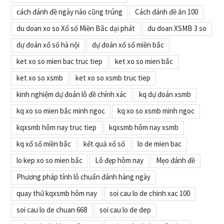
cách đánh đề ngày nào cũng trúng
Cách đánh đề ăn 100
du doan xo so Xổ số Miền Bắc dại phát
du doan XSMB 3 so
dự đoán xổ số hà nội
dự đoán xổ số miền bắc
ket xo so mien bac truc tiep
ket xo so mien bắc
ket xo so xsmb
ket xo so xsmb truc tiep
kinh nghiệm dự đoán lô đề chính xác
kq dự đoán xsmb
kq xo so mien bắc minh ngoc
kq xo so xsmb minh ngoc
kqxsmb hôm nay truc tiep
kqxsmb hôm nay xsmb
kq xổ số miền bắc
kết quả xổ số
lo de mien bac
lo kep xo so mien bắc
Lô đẹp hôm nay
Mẹo đánh đề
Phương pháp tính lô chuẩn đánh hàng ngày
quay thử kqxsmb hôm nay
soi cau lo de chinh xac 100
soi cau lo de chuan 668
soi cau lo de dep