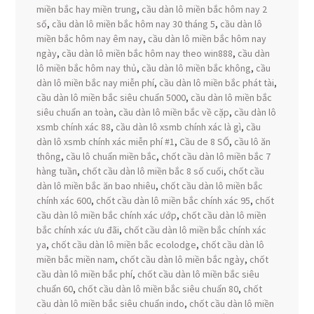
miền bắc hay miền trung
,
cầu dàn lô miền bắc hôm nay 2
số
,
cầu dàn lô miền bắc hôm nay 30 tháng 5
,
cầu dàn lô
miền bắc hôm nay êm nay
,
cầu dàn lô miền bắc hôm nay
ngày
,
cầu dàn lô miền bắc hôm nay theo win888
,
cầu dàn
lô miền bắc hôm nay thủ
,
cầu dàn lô miền bắc không
,
cầu
dàn lô miền bắc nay miễn phí
,
cầu dàn lô miền bắc phát tài
,
cầu dàn lô miền bắc siêu chuẩn 5000
,
cầu dàn lô miền bắc
siêu chuẩn an toàn
,
cầu dàn lô miền bắc về cặp
,
cầu dàn lô
xsmb chính xác 88
,
cầu dàn lô xsmb chính xác là gì
,
cầu
dàn lô xsmb chính xác miễn phí #1
,
Cầu de 8 SỐ
,
cầu lô ăn
thông
,
cầu lô chuẩn miền bắc
,
chốt cầu dàn lô miền bắc 7
hàng tuần
,
chốt cầu dàn lô miền bắc 8 số cuối
,
chốt cầu
dàn lô miền bắc ăn bao nhiêu
,
chốt cầu dàn lô miền bắc
chính xác 600
,
chốt cầu dàn lô miền bắc chính xác 95
,
chốt
cầu dàn lô miền bắc chính xác ướp
,
chốt cầu dàn lô miền
bắc chính xác ưu đãi
,
chốt cầu dàn lô miền bắc chính xác
ya
,
chốt cầu dàn lô miền bắc ecolodge
,
chốt cầu dàn lô
miền bắc miền nam
,
chốt cầu dàn lô miền bắc ngày
,
chốt
cầu dàn lô miền bắc phí
,
chốt cầu dàn lô miền bắc siêu
chuẩn 60
,
chốt cầu dàn lô miền bắc siêu chuẩn 80
,
chốt
cầu dàn lô miền bắc siêu chuẩn indo
,
chốt cầu dàn lô miền