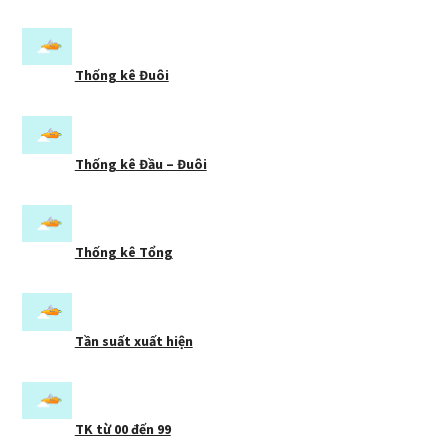
Thống kê Đuôi
Thống kê Đầu – Đuôi
Thống kê Tổng
Tần suất xuất hiện
TK từ 00 đến 99