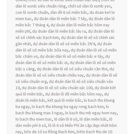
dàn lô xsmb siêu chuẩn rừng
,
chốt số dàn lô xsmb yes
,
con lô xsmb chuẩn
,
dàn đề 6 số miền bắc
,
du doan ket lo
mien bac
,
dự đoán dàn lô miền bắc 7 tây
,
dự đoán dàn lô
miền bắc 7 tháng 4
,
dự đoán dàn lô miền bắc hôm nay
miễn phí
,
dự đoán dàn lô miền bắc lâu ra
,
dự đoán dàn lô
xổ số chính xác bạch kim
,
dự đoán dàn lô xổ số chính xác
gần nhất
,
dự đoán dàn lô xổ số miền bắc 29/4
,
dự đoán
dàn lô xổ số miền bắc bữa nay
,
dự đoán dàn lô xổ số miền
bắc chấm vn
,
dự đoán dàn lô xổ số miền bắc e tây
,
dự
đoán dàn lô xổ số miền bắc ơi
,
dự đoán dàn lô xổ số miền
bắc s càng
,
dự đoán dàn lô xổ số siêu chuẩn cần thơ
,
dự
đoán dàn lô xổ số siêu chuẩn chiều nay
,
dự đoán dàn lô xổ
số siêu chuẩn org
,
dự đoán dàn lô xổ số siêu chuẩn vào
10
,
dự đoán dàn lô xổ số siêu chuẩn xác 100
,
dự đoán kết
quả lô miền bắc
,
dự đoán lô đề miền bắc hôm nay
,
dự
đoán lô miền bắc
,
kết quả lô miền bắc
,
lo bach thu khung
ba ngay
,
lo bach thu khung ba ngay rong bach kim
,
lo
bach thu khung max 3 ngay
,
lo bach thu mb ngay hom nay
,
lo bach thu mien bac
,
lô dàn lô 6 số
,
lô dàn miền bắc
,
lô
dàn miễn phí 6 số
,
lô lô 6 số Miễn Phí ăn cặp đẹp nhất hôm
nay
,
loto de 10 so Rồng Bạch Kim
,
lotto bach thu de 10