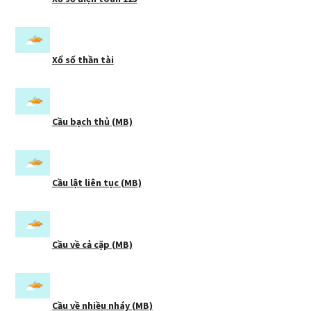
Xổ số thần tài
Cầu bạch thủ (MB)
Cầu lật liên tục (MB)
Cầu về cả cặp (MB)
Cầu về nhiều nháy (MB)