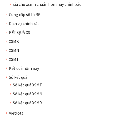
xíu chủ xsmn chuẩn hôm nay chính xác
Cung cấp số lô đề
Dịch vụ chính xác
KẾT QUẢ XS
XSMB
XSMN
XSMT
Kết quả hôm nay
Sổ kết quả
Sổ kết quả XSMT
Sổ kết quả XSMN
Sổ kết quả XSMB
Vietlott