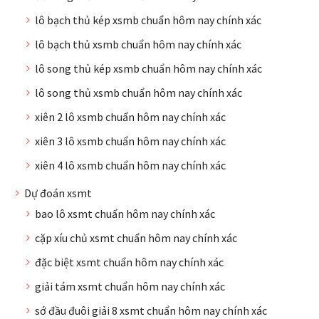
lô bạch thủ kép xsmb chuẩn hôm nay chính xác
lô bạch thủ xsmb chuẩn hôm nay chính xác
lô song thủ kép xsmb chuẩn hôm nay chính xác
lô song thủ xsmb chuẩn hôm nay chính xác
xiên 2 lô xsmb chuẩn hôm nay chính xác
xiên 3 lô xsmb chuẩn hôm nay chính xác
xiên 4 lô xsmb chuẩn hôm nay chính xác
Dự đoán xsmt
bao lô xsmt chuẩn hôm nay chính xác
cặp xíu chủ xsmt chuẩn hôm nay chính xác
đặc biệt xsmt chuẩn hôm nay chính xác
giải tám xsmt chuẩn hôm nay chính xác
sớ đầu đuôi giải 8 xsmt chuẩn hôm nay chính xác