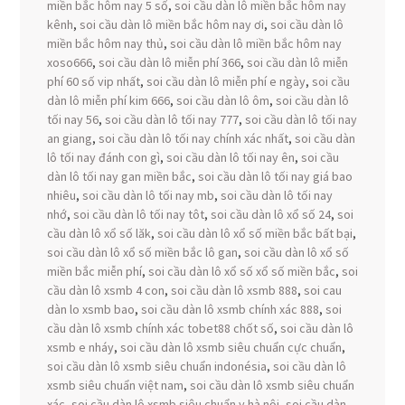
miền bắc hôm nay 5 số
,
soi cầu dàn lô miền bắc hôm nay
kênh
,
soi cầu dàn lô miền bắc hôm nay ơi
,
soi cầu dàn lô
miền bắc hôm nay thủ
,
soi cầu dàn lô miền bắc hôm nay
xoso666
,
soi cầu dàn lô miễn phí 366
,
soi cầu dàn lô miễn
phí 60 số vip nhất
,
soi cầu dàn lô miễn phí e ngày
,
soi cầu
dàn lô miễn phí kim 666
,
soi cầu dàn lô ôm
,
soi cầu dàn lô
tối nay 56
,
soi cầu dàn lô tối nay 777
,
soi cầu dàn lô tối nay
an giang
,
soi cầu dàn lô tối nay chính xác nhất
,
soi cầu dàn
lô tối nay đánh con gì
,
soi cầu dàn lô tối nay ên
,
soi cầu
dàn lô tối nay gan miền bắc
,
soi cầu dàn lô tối nay giá bao
nhiêu
,
soi cầu dàn lô tối nay mb
,
soi cầu dàn lô tối nay
nhớ
,
soi cầu dàn lô tối nay tôt
,
soi cầu dàn lô xổ số 24
,
soi
cầu dàn lô xổ số lăk
,
soi cầu dàn lô xổ số miền bắc bất bại
,
soi cầu dàn lô xổ số miền bắc lô gan
,
soi cầu dàn lô xổ số
miền bắc miễn phí
,
soi cầu dàn lô xổ số xổ số miền bắc
,
soi
cầu dàn lô xsmb 4 con
,
soi cầu dàn lô xsmb 888
,
soi cau
dàn lo xsmb bao
,
soi cầu dàn lô xsmb chính xác 888
,
soi
cầu dàn lô xsmb chính xác tobet88 chốt số
,
soi cầu dàn lô
xsmb e nháy
,
soi cầu dàn lô xsmb siêu chuẩn cực chuẩn
,
soi cầu dàn lô xsmb siêu chuẩn indonésia
,
soi cầu dàn lô
xsmb siêu chuẩn việt nam
,
soi cầu dàn lô xsmb siêu chuẩn
xác
,
soi cầu dàn lô xsmb siêu chuẩn y hà nội
,
soi cầu dàn