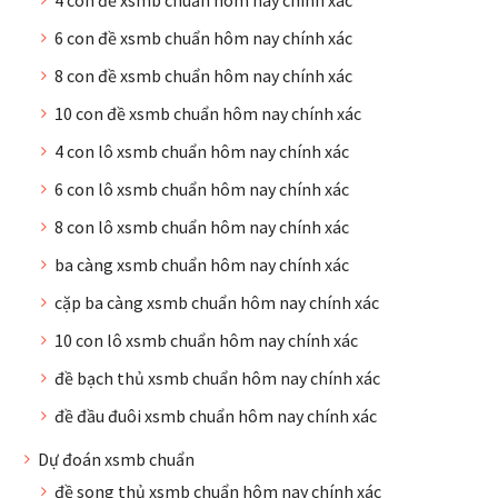
4 con đề xsmb chuẩn hôm nay chính xác
6 con đề xsmb chuẩn hôm nay chính xác
8 con đề xsmb chuẩn hôm nay chính xác
10 con đề xsmb chuẩn hôm nay chính xác
4 con lô xsmb chuẩn hôm nay chính xác
6 con lô xsmb chuẩn hôm nay chính xác
8 con lô xsmb chuẩn hôm nay chính xác
ba càng xsmb chuẩn hôm nay chính xác
cặp ba càng xsmb chuẩn hôm nay chính xác
10 con lô xsmb chuẩn hôm nay chính xác
đề bạch thủ xsmb chuẩn hôm nay chính xác
đề đầu đuôi xsmb chuẩn hôm nay chính xác
Dự đoán xsmb chuẩn
đề song thủ xsmb chuẩn hôm nay chính xác