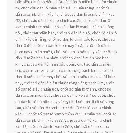
bắc siêu chuẩn ơ đâu
,
chốt cầu dàn lô miền bắc siêu chuẩn
ra
,
chốt cầu dàn lô miền bắc siêu chuẩn trúng
,
chốt cầu
dàn lô xsmb chính xác 40
,
chốt cầu dàn lô xsmb chính xác
đề
,
chốt cầu dàn lô xsmb chính xác ên
,
chốt cầu dàn lô
xsmb chính xác nhất
,
chốt cầu dàn lô xsmb chính xác ông
nội
,
chốt cầu miền bắc
,
chốt số dàn lô 4 số
,
chốt số dàn lô
chính xác đà nẵng
,
chốt số dàn lô chính xác lô đề
,
chốt số
dàn lô đề
,
chốt số dàn lô hôm nay 1 cặp
,
chốt số dàn lô
hôm nay em ăn nhiều
,
chốt số dàn lô hôm nay xác
,
chốt số
dàn lô miền bắc âm nhất
,
chốt số dàn lô miền bắc bạch
kim
,
chốt số dàn lô miền bắc đoán
,
chốt số dàn lô miền
bắc qua internet
,
chốt số dàn lô rồng bạch kim
,
chốt số
dàn lô siêu chuẩn mn
,
chốt số dàn lô siêu chuẩn nhất hôm
nay
,
chốt số dàn lô siêu chuẩn rồng vàng bạch kim
,
chốt
số dàn lô siêu chuẩn ướt
,
chốt số dàn lô thánh
,
chốt số
dàn lô xiên miền bắc
,
chốt số dàn lô xổ số 4 số cuối
,
chốt
số dàn lô xổ số hôm nay vàng
,
chốt số dàn lô xổ số vũng
tàu
,
chốt số dàn lô xsmb 99
,
chốt số dàn lô xsmb chính
xác 00
,
chốt số dàn lô xsmb chính xác 50 miễn phí
,
chốt số
dàn lô xsmb chính xác 77777
,
chốt số dàn lô xsmb chính
xác 99
,
chốt số dàn lô xsmb êđê
,
chốt số dàn lô xsmb
online
,
chốt số dàn lô xsmb siêu chuẩn đặc biệt
,
chốt số