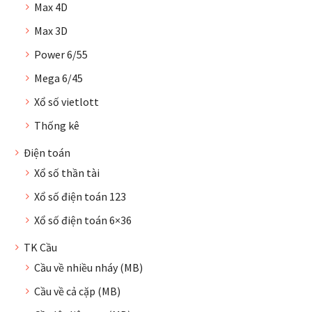
Max 4D
Max 3D
Power 6/55
Mega 6/45
Xổ số vietlott
Thống kê
Điện toán
Xổ số thần tài
Xổ số điện toán 123
Xổ số điện toán 6×36
TK Cầu
Cầu về nhiều nháy (MB)
Cầu về cả cặp (MB)