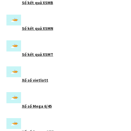
Sổ kết quả XSMB
Sổ kết quả XSMN
Sổ kết quả XSMT
Xổ số vietlott
Xổ số Mega 6/45