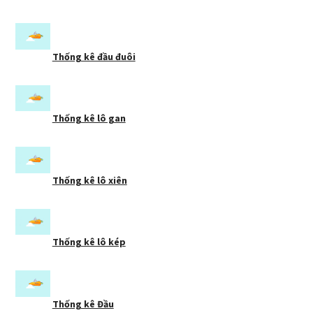
Thống kê đầu đuôi
Thống kê lô gan
Thống kê lô xiên
Thống kê lô kép
Thống kê Đầu