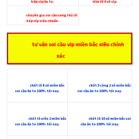
kép víp ăn to.
dàn lô 4 số víp.
chuyên gia soi cầu song thủ lô
kép víp siêu chuẩn.
tư vấn soi cầu vip miền bắc siêu chính
xác
chốt lô 8 số miền bắc
chốt 3 càng 2 số miền bắc
soi cầu ăn to 100% tối nay.
soi cầu ăn to 100% tối nay.
chốt lô xiên 2 miền bắc
chốt lô 10 số miền bắc soi
soi cầu ăn to 100% tối nay.
cầu ăn to 100% tối nay.