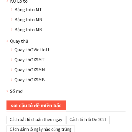
KQ Lô tô
Bảng loto MT
Bảng loto MN
Bảng loto MB
Quay thử
Quay thử Vietlott
Quay thử XSMT
Quay thử XSMN
Quay thử XSMB
Sổ mơ
soi cầu lô đề miền bắc
Cách bắt lô chuẩn theo ngày
Cách tính lô De 2021
Cách đánh lô ngày nào cũng trúng