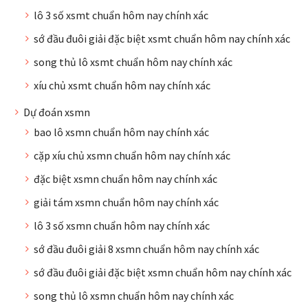
lô 3 số xsmt chuẩn hôm nay chính xác
sớ đầu đuôi giải đặc biệt xsmt chuẩn hôm nay chính xác
song thủ lô xsmt chuẩn hôm nay chính xác
xíu chủ xsmt chuẩn hôm nay chính xác
Dự đoán xsmn
bao lô xsmn chuẩn hôm nay chính xác
cặp xíu chủ xsmn chuẩn hôm nay chính xác
đặc biệt xsmn chuẩn hôm nay chính xác
giải tám xsmn chuẩn hôm nay chính xác
lô 3 số xsmn chuẩn hôm nay chính xác
sớ đầu đuôi giải 8 xsmn chuẩn hôm nay chính xác
sớ đầu đuôi giải đặc biệt xsmn chuẩn hôm nay chính xác
song thủ lô xsmn chuẩn hôm nay chính xác