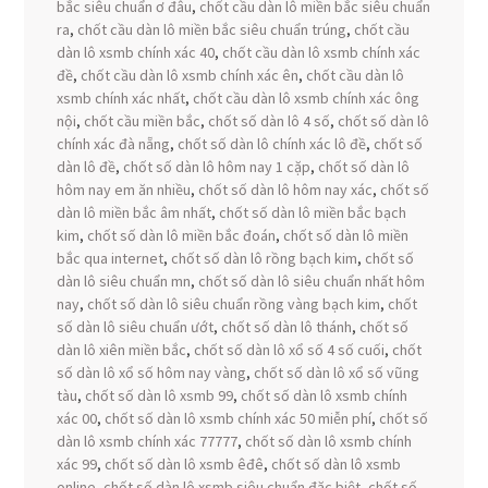
bắc siêu chuẩn ơ đâu
,
chốt cầu dàn lô miền bắc siêu chuẩn
ra
,
chốt cầu dàn lô miền bắc siêu chuẩn trúng
,
chốt cầu
dàn lô xsmb chính xác 40
,
chốt cầu dàn lô xsmb chính xác
đề
,
chốt cầu dàn lô xsmb chính xác ên
,
chốt cầu dàn lô
xsmb chính xác nhất
,
chốt cầu dàn lô xsmb chính xác ông
nội
,
chốt cầu miền bắc
,
chốt số dàn lô 4 số
,
chốt số dàn lô
chính xác đà nẵng
,
chốt số dàn lô chính xác lô đề
,
chốt số
dàn lô đề
,
chốt số dàn lô hôm nay 1 cặp
,
chốt số dàn lô
hôm nay em ăn nhiều
,
chốt số dàn lô hôm nay xác
,
chốt số
dàn lô miền bắc âm nhất
,
chốt số dàn lô miền bắc bạch
kim
,
chốt số dàn lô miền bắc đoán
,
chốt số dàn lô miền
bắc qua internet
,
chốt số dàn lô rồng bạch kim
,
chốt số
dàn lô siêu chuẩn mn
,
chốt số dàn lô siêu chuẩn nhất hôm
nay
,
chốt số dàn lô siêu chuẩn rồng vàng bạch kim
,
chốt
số dàn lô siêu chuẩn ướt
,
chốt số dàn lô thánh
,
chốt số
dàn lô xiên miền bắc
,
chốt số dàn lô xổ số 4 số cuối
,
chốt
số dàn lô xổ số hôm nay vàng
,
chốt số dàn lô xổ số vũng
tàu
,
chốt số dàn lô xsmb 99
,
chốt số dàn lô xsmb chính
xác 00
,
chốt số dàn lô xsmb chính xác 50 miễn phí
,
chốt số
dàn lô xsmb chính xác 77777
,
chốt số dàn lô xsmb chính
xác 99
,
chốt số dàn lô xsmb êđê
,
chốt số dàn lô xsmb
online
,
chốt số dàn lô xsmb siêu chuẩn đặc biệt
,
chốt số