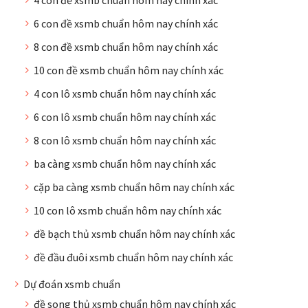
4 con đề xsmb chuẩn hôm nay chính xác
6 con đề xsmb chuẩn hôm nay chính xác
8 con đề xsmb chuẩn hôm nay chính xác
10 con đề xsmb chuẩn hôm nay chính xác
4 con lô xsmb chuẩn hôm nay chính xác
6 con lô xsmb chuẩn hôm nay chính xác
8 con lô xsmb chuẩn hôm nay chính xác
ba càng xsmb chuẩn hôm nay chính xác
cặp ba càng xsmb chuẩn hôm nay chính xác
10 con lô xsmb chuẩn hôm nay chính xác
đề bạch thủ xsmb chuẩn hôm nay chính xác
đề đầu đuôi xsmb chuẩn hôm nay chính xác
Dự đoán xsmb chuẩn
đề song thủ xsmb chuẩn hôm nay chính xác