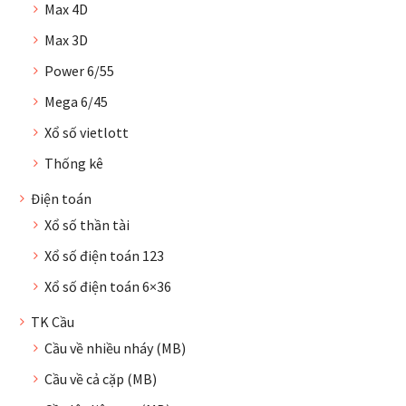
Max 4D
Max 3D
Power 6/55
Mega 6/45
Xổ số vietlott
Thống kê
Điện toán
Xổ số thần tài
Xổ số điện toán 123
Xổ số điện toán 6×36
TK Cầu
Cầu về nhiều nháy (MB)
Cầu về cả cặp (MB)