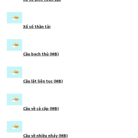
Xổ số thần tài
Cầu bạch thủ (MB)
Cầu lật liên tục (MB)
Cầu về cả cặp (MB)
Cầu về nhiều nháy (MB)