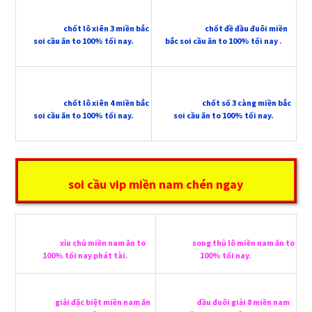
chốt lô xiên 3 miền bắc
chốt đề đầu đuôi miền
soi cầu ăn to 100% tối nay.
bắc soi cầu ăn to 100% tối nay
.
chốt lô xiên 4 miền bắc
chốt số 3 càng miền bắc
soi cầu ăn to 100% tối nay.
soi cầu ăn to 100% tối nay.
soi cầu vip miền nam chén ngay
xỉu chủ miền nam ăn to
song thủ lô miền nam ăn to
100% tối nay phát tài.
100% tối nay.
giải đặc biệt miền nam ăn
đầu đuôi giải 8 miền nam