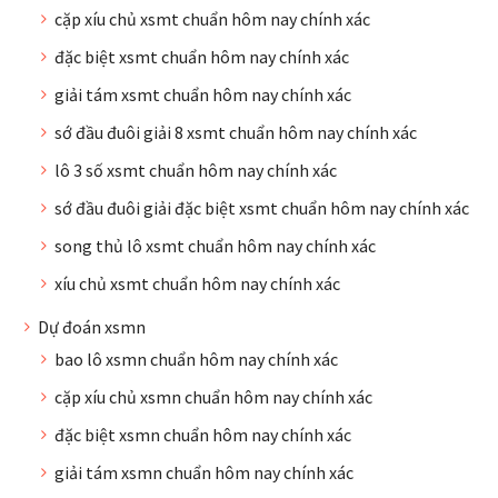
cặp xíu chủ xsmt chuẩn hôm nay chính xác
đặc biệt xsmt chuẩn hôm nay chính xác
giải tám xsmt chuẩn hôm nay chính xác
sớ đầu đuôi giải 8 xsmt chuẩn hôm nay chính xác
lô 3 số xsmt chuẩn hôm nay chính xác
sớ đầu đuôi giải đặc biệt xsmt chuẩn hôm nay chính xác
song thủ lô xsmt chuẩn hôm nay chính xác
xíu chủ xsmt chuẩn hôm nay chính xác
Dự đoán xsmn
bao lô xsmn chuẩn hôm nay chính xác
cặp xíu chủ xsmn chuẩn hôm nay chính xác
đặc biệt xsmn chuẩn hôm nay chính xác
giải tám xsmn chuẩn hôm nay chính xác