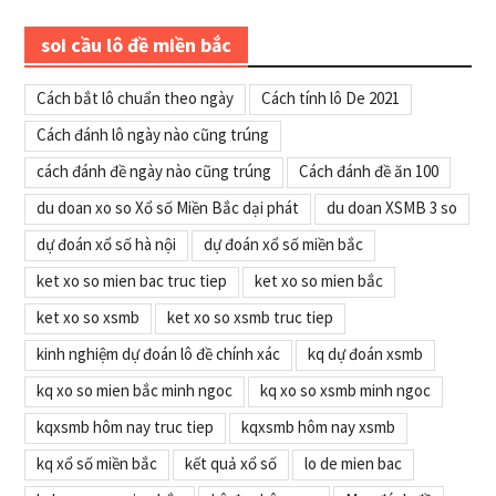
soi cầu lô đề miền bắc
Cách bắt lô chuẩn theo ngày
Cách tính lô De 2021
Cách đánh lô ngày nào cũng trúng
cách đánh đề ngày nào cũng trúng
Cách đánh đề ăn 100
du doan xo so Xổ số Miền Bắc dại phát
du doan XSMB 3 so
dự đoán xổ số hà nội
dự đoán xổ số miền bắc
ket xo so mien bac truc tiep
ket xo so mien bắc
ket xo so xsmb
ket xo so xsmb truc tiep
kinh nghiệm dự đoán lô đề chính xác
kq dự đoán xsmb
kq xo so mien bắc minh ngoc
kq xo so xsmb minh ngoc
kqxsmb hôm nay truc tiep
kqxsmb hôm nay xsmb
kq xổ số miền bắc
kết quả xổ số
lo de mien bac