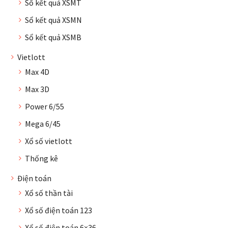
Sổ kết quả XSMT
Sổ kết quả XSMN
Sổ kết quả XSMB
Vietlott
Max 4D
Max 3D
Power 6/55
Mega 6/45
Xổ số vietlott
Thống kê
Điện toán
Xổ số thần tài
Xổ số điện toán 123
Xổ số điện toán 6×36