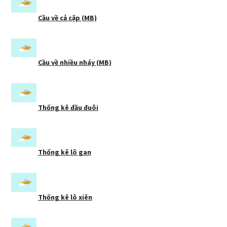
Cầu về cả cặp (MB)
Cầu về nhiều nháy (MB)
Thống kê đầu đuôi
Thống kê lô gan
Thống kê lô xiên