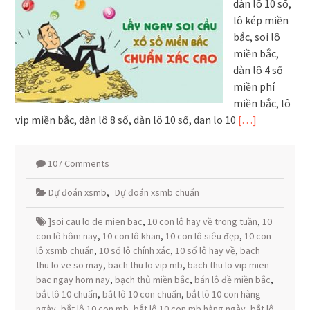
dàn lô 10 số,
lô kép miền
bắc, soi lô
miền bắc,
dàn lô 4 số
miền phí
miền bắc, lô
vip miền bắc, dàn lô 8 số, dàn lô 10 số, dan lo 10
[…]
107 Comments
Dự đoán xsmb
,
Dự đoán xsmb chuẩn
]soi cau lo de mien bac
,
10 con lô hay về trong tuần
,
10
con lô hôm nay
,
10 con lô khan
,
10 con lô siêu đẹp
,
10 con
lô xsmb chuẩn
,
10 số lô chính xác
,
10 số lô hay về
,
bach
thu lo ve so may
,
bach thu lo vip mb
,
bach thu lo vip mien
bac ngay hom nay
,
bạch thủ miền bắc
,
bán lô đề miền bắc
,
bắt lô 10 chuẩn
,
bắt lô 10 con chuẩn
,
bắt lô 10 con hàng
ngày
,
bắt lô 10 con mb
,
bắt lô 10 con mb hàng ngày
,
bắt lô