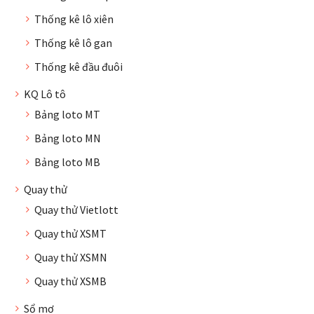
Thống kê lô xiên
Thống kê lô gan
Thống kê đầu đuôi
KQ Lô tô
Bảng loto MT
Bảng loto MN
Bảng loto MB
Quay thử
Quay thử Vietlott
Quay thử XSMT
Quay thử XSMN
Quay thử XSMB
Sổ mơ