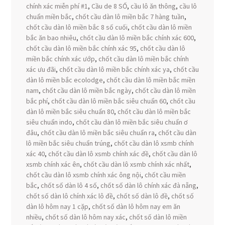
chính xác miễn phí #1
,
Cầu de 8 SỐ
,
cầu lô ăn thông
,
cầu lô
chuẩn miền bắc
,
chốt cầu dàn lô miền bắc 7 hàng tuần
,
chốt cầu dàn lô miền bắc 8 số cuối
,
chốt cầu dàn lô miền
bắc ăn bao nhiêu
,
chốt cầu dàn lô miền bắc chính xác 600
,
chốt cầu dàn lô miền bắc chính xác 95
,
chốt cầu dàn lô
miền bắc chính xác ướp
,
chốt cầu dàn lô miền bắc chính
xác ưu đãi
,
chốt cầu dàn lô miền bắc chính xác ya
,
chốt cầu
dàn lô miền bắc ecolodge
,
chốt cầu dàn lô miền bắc miền
nam
,
chốt cầu dàn lô miền bắc ngày
,
chốt cầu dàn lô miền
bắc phí
,
chốt cầu dàn lô miền bắc siêu chuẩn 60
,
chốt cầu
dàn lô miền bắc siêu chuẩn 80
,
chốt cầu dàn lô miền bắc
siêu chuẩn indo
,
chốt cầu dàn lô miền bắc siêu chuẩn ơ
đâu
,
chốt cầu dàn lô miền bắc siêu chuẩn ra
,
chốt cầu dàn
lô miền bắc siêu chuẩn trúng
,
chốt cầu dàn lô xsmb chính
xác 40
,
chốt cầu dàn lô xsmb chính xác đề
,
chốt cầu dàn lô
xsmb chính xác ên
,
chốt cầu dàn lô xsmb chính xác nhất
,
chốt cầu dàn lô xsmb chính xác ông nội
,
chốt cầu miền
bắc
,
chốt số dàn lô 4 số
,
chốt số dàn lô chính xác đà nẵng
,
chốt số dàn lô chính xác lô đề
,
chốt số dàn lô đề
,
chốt số
dàn lô hôm nay 1 cặp
,
chốt số dàn lô hôm nay em ăn
nhiều
,
chốt số dàn lô hôm nay xác
,
chốt số dàn lô miền