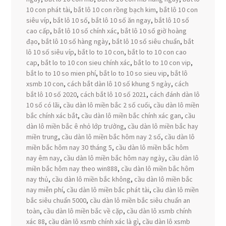
10 con phát tài
,
bắt lô 10 con rồng bạch kim
,
bắt lô 10 con
siêu víp
,
bắt lô 10 số
,
bắt lô 10 số ăn ngay
,
bắt lô 10 số
cao cấp
,
bắt lô 10 số chính xác
,
bắt lô 10 số giờ hoàng
đạo
,
bắt lô 10 số hàng ngày
,
bắt lô 10 số siêu chuẩn
,
bắt
lô 10 số siêu víp
,
bắt lo to 10 con
,
bắt lo to 10 con cao
cap
,
bắt lo to 10 con sieu chính xác
,
bắt lo to 10 con vip
,
bắt lo to 10 so mien phí
,
bắt lo to 10 so sieu vip
,
bắt lô
xsmb 10 con
,
cách bắt dàn lô 10 số khung 5 ngày
,
cách
bắt lô 10 số 2020
,
cách bắt lô 10 số 2021
,
cách đánh dàn lô
10 số có lãi
,
cầu dàn lô miền bắc 2 số cuối
,
cầu dàn lô miền
bắc chính xác bắt
,
cầu dàn lô miền bắc chính xác gan
,
cầu
dàn lô miền bắc ê nhỏ lớp trưởng
,
cầu dàn lô miền bắc hay
miền trung
,
cầu dàn lô miền bắc hôm nay 2 số
,
cầu dàn lô
miền bắc hôm nay 30 tháng 5
,
cầu dàn lô miền bắc hôm
nay êm nay
,
cầu dàn lô miền bắc hôm nay ngày
,
cầu dàn lô
miền bắc hôm nay theo win888
,
cầu dàn lô miền bắc hôm
nay thủ
,
cầu dàn lô miền bắc không
,
cầu dàn lô miền bắc
nay miễn phí
,
cầu dàn lô miền bắc phát tài
,
cầu dàn lô miền
bắc siêu chuẩn 5000
,
cầu dàn lô miền bắc siêu chuẩn an
toàn
,
cầu dàn lô miền bắc về cặp
,
cầu dàn lô xsmb chính
xác 88
,
cầu dàn lô xsmb chính xác là gì
,
cầu dàn lô xsmb