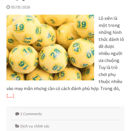
05/05/2026
Lô xiên là
một trong
những hình
thức đánh lô
đề được
nhiều người
ưa chuộng.
Tuy là trò
chơi phụ
thuộc nhiều
vào may mắn nhưng cần có cách đánh phù hợp. Trong đó,
[…]
2 Comments
Dịch vụ chính xác