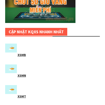
XEM
CẬP NHẬT KQXS NHANH NHẤT
XSMB
XSMN
XSMT