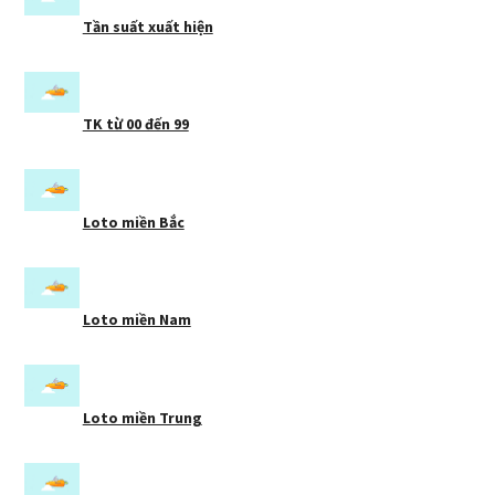
Tần suất xuất hiện
TK từ 00 đến 99
Loto miền Bắc
Loto miền Nam
Loto miền Trung