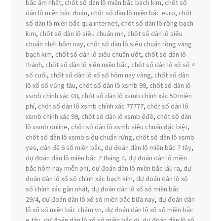
bắc âm nhất
,
chốt số dàn lô miền bắc bạch kim
,
chốt số
dàn lô miền bắc đoán
,
chốt số dàn lô miền bắc euro
,
chốt
số dàn lô miền bắc qua internet
,
chốt số dàn lô rồng bạch
kim
,
chốt số dàn lô siêu chuẩn mn
,
chốt số dàn lô siêu
chuẩn nhất hôm nay
,
chốt số dàn lô siêu chuẩn rồng vàng
bạch kim
,
chốt số dàn lô siêu chuẩn ướt
,
chốt số dàn lô
thánh
,
chốt số dàn lô xiên miền bắc
,
chốt số dàn lô xổ số 4
số cuối
,
chốt số dàn lô xổ số hôm nay vàng
,
chốt số dàn
lô xổ số vũng tàu
,
chốt số dàn lô xsmb 99
,
chốt số dàn lô
xsmb chính xác 00
,
chốt số dàn lô xsmb chính xác 50 miễn
phí
,
chốt số dàn lô xsmb chính xác 77777
,
chốt số dàn lô
xsmb chính xác 99
,
chốt số dàn lô xsmb êđê
,
chốt số dàn
lô xsmb online
,
chốt số dàn lô xsmb siêu chuẩn đặc biệt
,
chốt số dàn lô xsmb siêu chuẩn rừng
,
chốt số dàn lô xsmb
yes
,
dàn đề 6 số miền bắc
,
dự đoán dàn lô miền bắc 7 tây
,
dự đoán dàn lô miền bắc 7 tháng 4
,
dự đoán dàn lô miền
bắc hôm nay miễn phí
,
dự đoán dàn lô miền bắc lâu ra
,
dự
đoán dàn lô xổ số chính xác bạch kim
,
dự đoán dàn lô xổ
số chính xác gần nhất
,
dự đoán dàn lô xổ số miền bắc
29/4
,
dự đoán dàn lô xổ số miền bắc bữa nay
,
dự đoán dàn
lô xổ số miền bắc chấm vn
,
dự đoán dàn lô xổ số miền bắc
e tây
,
dự đoán dàn lô xổ số miền bắc ơi
,
dự đoán dàn lô xổ