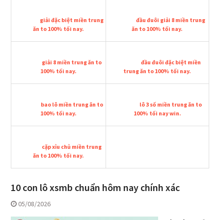
giải đặc biệt miền trung
đầu đuôi giải 8 miền trung
ăn to 100% tối nay.
ăn to 100% tối nay.
giải 8 miền trung ăn to
đầu đuôi đặc biệt miền
100% tối nay.
trung ăn to 100% tối nay.
bao lô miền trung ăn to
lô 3 số miền trung ăn to
100% tối nay.
100% tối nay win.
cặp xỉu chủ miền trung
ăn to 100% tối nay.
10 con lô xsmb chuẩn hôm nay chính xác
05/08/2026