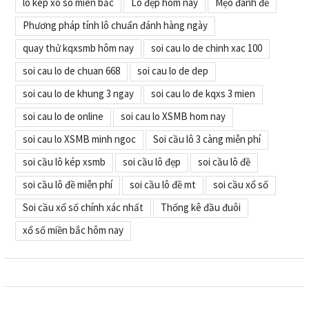
lo kep xo so mien bắc
Lô đẹp hôm nay
Mẹo đánh đề
Phương pháp tính lô chuẩn đánh hàng ngày
quay thử kqxsmb hôm nay
soi cau lo de chinh xac 100
soi cau lo de chuan 668
soi cau lo de dep
soi cau lo de khung 3 ngay
soi cau lo de kqxs 3 mien
soi cau lo de online
soi cau lo XSMB hom nay
soi cau lo XSMB minh ngoc
Soi cầu lô 3 càng miễn phí
soi cầu lô kép xsmb
soi cầu lô đẹp
soi cầu lô đề
soi cầu lô đề miễn phí
soi cầu lô đề mt
soi cầu xổ số
Soi cầu xổ số chính xác nhất
Thống kê đầu đuôi
xổ số miền bắc hôm nay