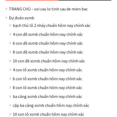
TRANG CHỦ – soi cau lo tinh cau de mien bac
Dự đoán xsmb
bạch thủ lô 2 nháy chuẩn hôm nay chính xác
4 con đề xsmb chuẩn hôm nay chính xác
6 con đề xsmb chuẩn hôm nay chính xác
8 con đề xsmb chuẩn hôm nay chính xác
10 con đề xsmb chuẩn hôm nay chính xác
4 con lô xsmb chuẩn hôm nay chính xác
6 con lô xsmb chuẩn hôm nay chính xác
8 con lô xsmb chuẩn hôm nay chính xác
ba càng xsmb chuẩn hôm nay chính xác
cặp ba càng xsmb chuẩn hôm nay chính xác
10 con lô xsmb chuẩn hôm nay chính xác