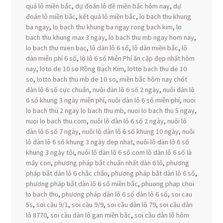
quả lô miền bắc
,
dự đoán lô đề miền bắc hôm nay
,
dự
đoán lô miền bắc
,
kết quả lô miền bắc
,
lo bach thu khung
ba ngay
,
lo bach thu khung ba ngay rong bach kim
,
lo
bach thu khung max 3 ngay
,
lo bach thu mb ngay hom nay
,
lo bach thu mien bac
,
lô dàn lô 6 số
,
lô dàn miền bắc
,
lô
dàn miễn phí 6 số
,
lô lô 6 số Miễn Phí ăn cặp đẹp nhất hôm
nay
,
loto de 10 so Rồng Bạch Kim
,
lotto bach thu de 10
so
,
lotto bach thu mb de 10 so
,
miền bắc hôm nay chốt
đàn lô 6 số cực chuẩn
,
nuôi dàn lô 6 số 2 ngày
,
nuôi dàn lô
6 số khung 3 ngày miễn phí
,
nuôi dàn lô 6 số miễn phí
,
nuoi
lo bach thu 2 ngay lo bach thu mb
,
nuoi lo bach thu 5 ngay
,
nuoi lo bach thu.com
,
nuôi lô dàn lô 6 số 2 ngày
,
nuôi lô
dàn lô 6 số 7 ngày
,
nuôi lô dàn lô 6 số khung 10 ngày
,
nuôi
lô dàn lô 6 số khung 3 ngày dep nhat
,
nuôi lô dàn lô 6 số
khung 3 ngày tôi
,
nuôi lô dàn lô 6 số.com lô dàn lô 6 số là
mấy con
,
phương pháp bắt chuẩn nhất dàn 6 lô
,
phương
pháp bắt dàn lô 6 chắc chắn
,
phương pháp bắt dàn lô 6 số
,
phương pháp bắt dàn lô 6 số miền bắc
,
phuong phap choi
lo bach thu
,
phương pháp dàn lô 6 số dàn lô 6 số
,
soi cau
5s
,
soi cầu 9/1
,
soi cầu 9/9
,
soi cầu dàn lô 79
,
soi cầu dàn
lô 8770
,
soi cầu dàn lô gan miền bắc
,
soi cầu dàn lô hôm