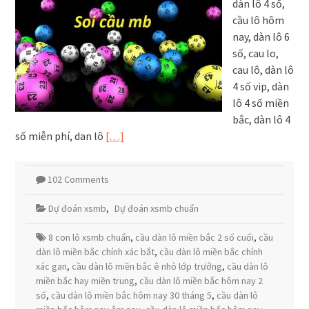
dàn lô 4 số,
cầu lô hôm
nay, dàn lô 6
số, cau lo,
cau lô, dàn lô
4 số vip, dàn
lô 4 số miền
bắc, dàn lô 4
số miễn phí, dan lô
[…]
102 Comments
Dự đoán xsmb
,
Dự đoán xsmb chuẩn
8 con lô xsmb chuẩn
,
cầu dàn lô miền bắc 2 số cuối
,
cầu
dàn lô miền bắc chính xác bắt
,
cầu dàn lô miền bắc chính
xác gan
,
cầu dàn lô miền bắc ê nhỏ lớp trưởng
,
cầu dàn lô
miền bắc hay miền trung
,
cầu dàn lô miền bắc hôm nay 2
số
,
cầu dàn lô miền bắc hôm nay 30 tháng 5
,
cầu dàn lô