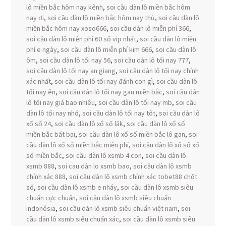
lô miền bắc hôm nay kênh
,
soi cầu dàn lô miền bắc hôm
nay ơi
,
soi cầu dàn lô miền bắc hôm nay thủ
,
soi cầu dàn lô
miền bắc hôm nay xoso666
,
soi cầu dàn lô miễn phí 366
,
soi cầu dàn lô miễn phí 60 số vip nhất
,
soi cầu dàn lô miễn
phí e ngày
,
soi cầu dàn lô miễn phí kim 666
,
soi cầu dàn lô
ôm
,
soi cầu dàn lô tối nay 56
,
soi cầu dàn lô tối nay 777
,
soi cầu dàn lô tối nay an giang
,
soi cầu dàn lô tối nay chính
xác nhất
,
soi cầu dàn lô tối nay đánh con gì
,
soi cầu dàn lô
tối nay ên
,
soi cầu dàn lô tối nay gan miền bắc
,
soi cầu dàn
lô tối nay giá bao nhiêu
,
soi cầu dàn lô tối nay mb
,
soi cầu
dàn lô tối nay nhớ
,
soi cầu dàn lô tối nay tôt
,
soi cầu dàn lô
xổ số 24
,
soi cầu dàn lô xổ số lăk
,
soi cầu dàn lô xổ số
miền bắc bất bại
,
soi cầu dàn lô xổ số miền bắc lô gan
,
soi
cầu dàn lô xổ số miền bắc miễn phí
,
soi cầu dàn lô xổ số xổ
số miền bắc
,
soi cầu dàn lô xsmb 4 con
,
soi cầu dàn lô
xsmb 888
,
soi cau dàn lo xsmb bao
,
soi cầu dàn lô xsmb
chính xác 888
,
soi cầu dàn lô xsmb chính xác tobet88 chốt
số
,
soi cầu dàn lô xsmb e nháy
,
soi cầu dàn lô xsmb siêu
chuẩn cực chuẩn
,
soi cầu dàn lô xsmb siêu chuẩn
indonésia
,
soi cầu dàn lô xsmb siêu chuẩn việt nam
,
soi
cầu dàn lô xsmb siêu chuẩn xác
,
soi cầu dàn lô xsmb siêu