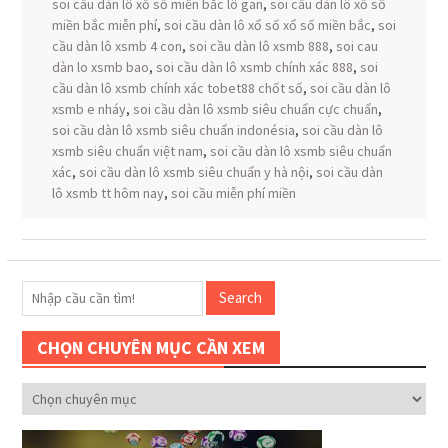
soi cầu dàn lô xổ số miền bắc lô gan
,
soi cầu dàn lô xổ số
miền bắc miễn phí
,
soi cầu dàn lô xổ số xổ số miền bắc
,
soi
cầu dàn lô xsmb 4 con
,
soi cầu dàn lô xsmb 888
,
soi cau
dàn lo xsmb bao
,
soi cầu dàn lô xsmb chính xác 888
,
soi
cầu dàn lô xsmb chính xác tobet88 chốt số
,
soi cầu dàn lô
xsmb e nháy
,
soi cầu dàn lô xsmb siêu chuẩn cực chuẩn
,
soi cầu dàn lô xsmb siêu chuẩn indonésia
,
soi cầu dàn lô
xsmb siêu chuẩn việt nam
,
soi cầu dàn lô xsmb siêu chuẩn
xác
,
soi cầu dàn lô xsmb siêu chuẩn y hà nội
,
soi cầu dàn
lô xsmb tt hôm nay
,
soi cầu miễn phí miền
Search
CHỌN CHUYÊN MỤC CẦN XEM
CHỌN
CHUYÊN
MỤC