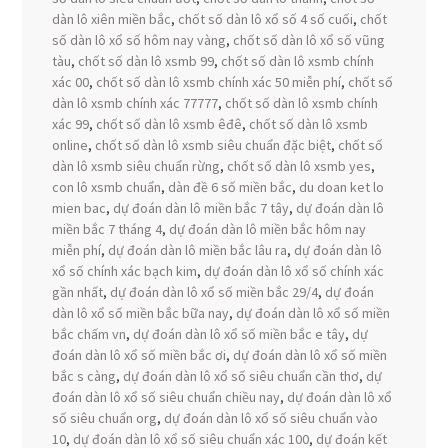
dàn lô xiên miền bắc
,
chốt số dàn lô xổ số 4 số cuối
,
chốt
số dàn lô xổ số hôm nay vàng
,
chốt số dàn lô xổ số vũng
tàu
,
chốt số dàn lô xsmb 99
,
chốt số dàn lô xsmb chính
xác 00
,
chốt số dàn lô xsmb chính xác 50 miễn phí
,
chốt số
dàn lô xsmb chính xác 77777
,
chốt số dàn lô xsmb chính
xác 99
,
chốt số dàn lô xsmb êđê
,
chốt số dàn lô xsmb
online
,
chốt số dàn lô xsmb siêu chuẩn đặc biệt
,
chốt số
dàn lô xsmb siêu chuẩn rừng
,
chốt số dàn lô xsmb yes
,
con lô xsmb chuẩn
,
dàn đề 6 số miền bắc
,
du doan ket lo
mien bac
,
dự đoán dàn lô miền bắc 7 tây
,
dự đoán dàn lô
miền bắc 7 tháng 4
,
dự đoán dàn lô miền bắc hôm nay
miễn phí
,
dự đoán dàn lô miền bắc lâu ra
,
dự đoán dàn lô
xổ số chính xác bạch kim
,
dự đoán dàn lô xổ số chính xác
gần nhất
,
dự đoán dàn lô xổ số miền bắc 29/4
,
dự đoán
dàn lô xổ số miền bắc bữa nay
,
dự đoán dàn lô xổ số miền
bắc chấm vn
,
dự đoán dàn lô xổ số miền bắc e tây
,
dự
đoán dàn lô xổ số miền bắc ơi
,
dự đoán dàn lô xổ số miền
bắc s càng
,
dự đoán dàn lô xổ số siêu chuẩn cần thơ
,
dự
đoán dàn lô xổ số siêu chuẩn chiều nay
,
dự đoán dàn lô xổ
số siêu chuẩn org
,
dự đoán dàn lô xổ số siêu chuẩn vào
10
,
dự đoán dàn lô xổ số siêu chuẩn xác 100
,
dự đoán kết