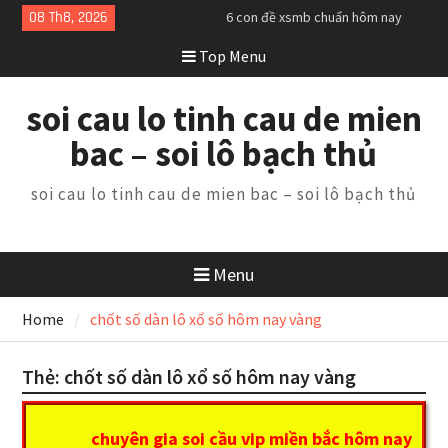
Skip
08 Th8, 2026
6 con đề xsmb chuẩn hôm nay
to
chính xác
Top Menu
content
8 con đề xsmb chuẩn hôm nay
chính xác
lô song thủ kép xsmb chuẩn hôm
soi cau lo tinh cau de mien
nay chính xác
bac – soi lô bạch thủ
soi cau lo tinh cau de mien bac – soi lô bạch thủ
Menu
Home
chốt số dàn lô xổ số hôm nay vàng
Thẻ:
chốt số dàn lô xổ số hôm nay vàng
chuyên gia soi cầu vip miền bắc hôm nay