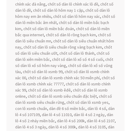
chính xác đà nẵng
,
chốt số dàn lô chính xác lô đề
,
chốt số
dàn lô đề
,
chốt số dàn lô hôm nay 1 cặp
,
chốt số dàn lô
hôm nay em ăn nhiều
,
chốt số dàn lô hôm nay xác
,
chốt số
dàn lô miền bắc âm nhất
,
chốt số dàn lô miền bắc bạch
kim
,
chốt số dàn lô miền bắc đoán
,
chốt số dàn lô miền
bắc qua internet
,
chốt số dàn lô rồng bạch kim
,
chốt số
dàn lô siêu chuẩn mn
,
chốt số dàn lô siêu chuẩn nhất hôm
nay
,
chốt số dàn lô siêu chuẩn rồng vàng bạch kim
,
chốt
số dàn lô siêu chuẩn ướt
,
chốt số dàn lô thánh
,
chốt số
dàn lô xiên miền bắc
,
chốt số dàn lô xổ số 4 số cuối
,
chốt
số dàn lô xổ số hôm nay vàng
,
chốt số dàn lô xổ số vũng
tàu
,
chốt số dàn lô xsmb 99
,
chốt số dàn lô xsmb chính
xác 00
,
chốt số dàn lô xsmb chính xác 50 miễn phí
,
chốt số
dàn lô xsmb chính xác 77777
,
chốt số dàn lô xsmb chính
xác 99
,
chốt số dàn lô xsmb êđê
,
chốt số dàn lô xsmb
online
,
chốt số dàn lô xsmb siêu chuẩn đặc biệt
,
chốt số
dàn lô xsmb siêu chuẩn rừng
,
chốt số dàn lô xsmb yes
,
con lô xsmb chuẩn
,
dàn đề 6 số miền bắc
,
dàn lô 4 số
,
dàn
lô 4 số 107109
,
dàn lô 4 số 11010
,
dàn lô 4 số 2 ngày
,
dàn
lô 4 số 2 nháy miền bắc
,
dàn lô 4 số 200k
,
dàn lô 4 số 2107
,
dàn lô 4 số 3 ngày
,
dàn lô 4 số 300k
,
dàn lô 4 số 3105
,
dàn