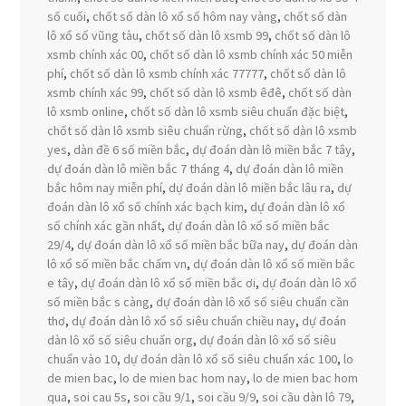
số cuối
,
chốt số dàn lô xổ số hôm nay vàng
,
chốt số dàn
lô xổ số vũng tàu
,
chốt số dàn lô xsmb 99
,
chốt số dàn lô
xsmb chính xác 00
,
chốt số dàn lô xsmb chính xác 50 miễn
phí
,
chốt số dàn lô xsmb chính xác 77777
,
chốt số dàn lô
xsmb chính xác 99
,
chốt số dàn lô xsmb êđê
,
chốt số dàn
lô xsmb online
,
chốt số dàn lô xsmb siêu chuẩn đặc biệt
,
chốt số dàn lô xsmb siêu chuẩn rừng
,
chốt số dàn lô xsmb
yes
,
dàn đề 6 số miền bắc
,
dự đoán dàn lô miền bắc 7 tây
,
dự đoán dàn lô miền bắc 7 tháng 4
,
dự đoán dàn lô miền
bắc hôm nay miễn phí
,
dự đoán dàn lô miền bắc lâu ra
,
dự
đoán dàn lô xổ số chính xác bạch kim
,
dự đoán dàn lô xổ
số chính xác gần nhất
,
dự đoán dàn lô xổ số miền bắc
29/4
,
dự đoán dàn lô xổ số miền bắc bữa nay
,
dự đoán dàn
lô xổ số miền bắc chấm vn
,
dự đoán dàn lô xổ số miền bắc
e tây
,
dự đoán dàn lô xổ số miền bắc ơi
,
dự đoán dàn lô xổ
số miền bắc s càng
,
dự đoán dàn lô xổ số siêu chuẩn cần
thơ
,
dự đoán dàn lô xổ số siêu chuẩn chiều nay
,
dự đoán
dàn lô xổ số siêu chuẩn org
,
dự đoán dàn lô xổ số siêu
chuẩn vào 10
,
dự đoán dàn lô xổ số siêu chuẩn xác 100
,
lo
de mien bac
,
lo de mien bac hom nay
,
lo de mien bac hom
qua
,
soi cau 5s
,
soi cầu 9/1
,
soi cầu 9/9
,
soi cầu dàn lô 79
,