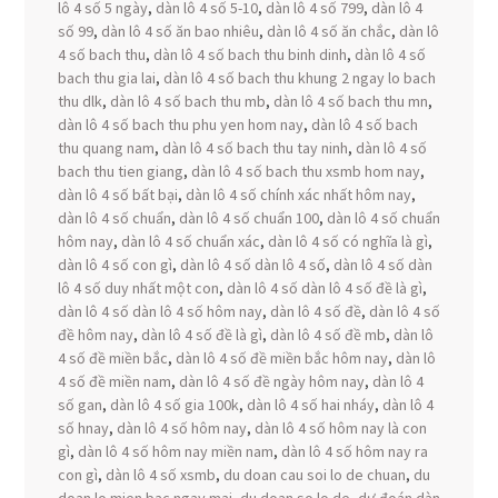
lô 4 số 5 ngày
,
dàn lô 4 số 5-10
,
dàn lô 4 số 799
,
dàn lô 4
số 99
,
dàn lô 4 số ăn bao nhiêu
,
dàn lô 4 số ăn chắc
,
dàn lô
4 số bach thu
,
dàn lô 4 số bach thu binh dinh
,
dàn lô 4 số
bach thu gia lai
,
dàn lô 4 số bach thu khung 2 ngay lo bach
thu dlk
,
dàn lô 4 số bach thu mb
,
dàn lô 4 số bach thu mn
,
dàn lô 4 số bach thu phu yen hom nay
,
dàn lô 4 số bach
thu quang nam
,
dàn lô 4 số bach thu tay ninh
,
dàn lô 4 số
bach thu tien giang
,
dàn lô 4 số bach thu xsmb hom nay
,
dàn lô 4 số bất bại
,
dàn lô 4 số chính xác nhất hôm nay
,
dàn lô 4 số chuẩn
,
dàn lô 4 số chuẩn 100
,
dàn lô 4 số chuẩn
hôm nay
,
dàn lô 4 số chuẩn xác
,
dàn lô 4 số có nghĩa là gì
,
dàn lô 4 số con gì
,
dàn lô 4 số dàn lô 4 số
,
dàn lô 4 số dàn
lô 4 số duy nhất một con
,
dàn lô 4 số dàn lô 4 số đề là gì
,
dàn lô 4 số dàn lô 4 số hôm nay
,
dàn lô 4 số đề
,
dàn lô 4 số
đề hôm nay
,
dàn lô 4 số đề là gì
,
dàn lô 4 số đề mb
,
dàn lô
4 số đề miền bắc
,
dàn lô 4 số đề miền bắc hôm nay
,
dàn lô
4 số đề miền nam
,
dàn lô 4 số đề ngày hôm nay
,
dàn lô 4
số gan
,
dàn lô 4 số gia 100k
,
dàn lô 4 số hai nháy
,
dàn lô 4
số hnay
,
dàn lô 4 số hôm nay
,
dàn lô 4 số hôm nay là con
gì
,
dàn lô 4 số hôm nay miền nam
,
dàn lô 4 số hôm nay ra
con gì
,
dàn lô 4 số xsmb
,
du doan cau soi lo de chuan
,
du