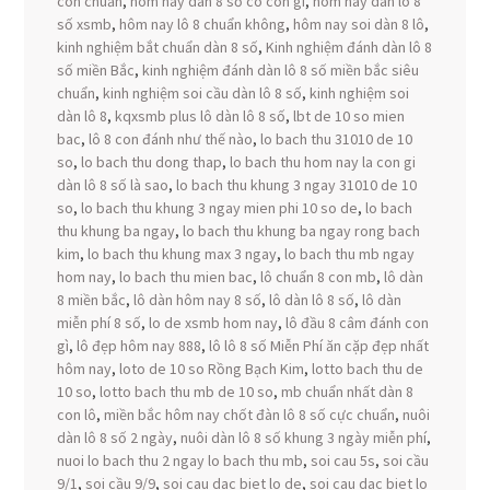
con chuẩn
,
hôm nay dàn 8 số có con gì
,
hôm nay dàn lô 8
số xsmb
,
hôm nay lô 8 chuẩn không
,
hôm nay soi dàn 8 lô
,
kinh nghiệm bắt chuẩn dàn 8 số
,
Kinh nghiệm đánh dàn lô 8
số miền Bắc
,
kinh nghiệm đánh dàn lô 8 số miền bắc siêu
chuẩn
,
kinh nghiệm soi cầu dàn lô 8 số
,
kinh nghiệm soi
dàn lô 8
,
kqxsmb plus lô dàn lô 8 số
,
lbt de 10 so mien
bac
,
lô 8 con đánh như thế nào
,
lo bach thu 31010 de 10
so
,
lo bach thu dong thap
,
lo bach thu hom nay la con gi
dàn lô 8 số là sao
,
lo bach thu khung 3 ngay 31010 de 10
so
,
lo bach thu khung 3 ngay mien phi 10 so de
,
lo bach
thu khung ba ngay
,
lo bach thu khung ba ngay rong bach
kim
,
lo bach thu khung max 3 ngay
,
lo bach thu mb ngay
hom nay
,
lo bach thu mien bac
,
lô chuẩn 8 con mb
,
lô dàn
8 miền bắc
,
lô dàn hôm nay 8 số
,
lô dàn lô 8 số
,
lô dàn
miễn phí 8 số
,
lo de xsmb hom nay
,
lô đầu 8 câm đánh con
gì
,
lô đẹp hôm nay 888
,
lô lô 8 số Miễn Phí ăn cặp đẹp nhất
hôm nay
,
loto de 10 so Rồng Bạch Kim
,
lotto bach thu de
10 so
,
lotto bach thu mb de 10 so
,
mb chuẩn nhất dàn 8
con lô
,
miền bắc hôm nay chốt đàn lô 8 số cực chuẩn
,
nuôi
dàn lô 8 số 2 ngày
,
nuôi dàn lô 8 số khung 3 ngày miễn phí
,
nuoi lo bach thu 2 ngay lo bach thu mb
,
soi cau 5s
,
soi cầu
9/1
,
soi cầu 9/9
,
soi cau dac biet lo de
,
soi cau dac biet lo