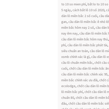
to 10 so mien phí
,
bắt lo to 10 so
5 ngày
,
cách bắt lô 10 số 2020
,
cá
dàn lô miền bắc 2 số cuối
,
cầu dà
gan
,
cầu dàn lô miền bắc ê nhỏ l
miền bắc hôm nay 2 số
,
cầu dàn 
nay êm nay
,
cầu dàn lô miền bắc
cầu dàn lô miền bắc hôm nay thủ
phí
,
cầu dàn lô miền bắc phát tài
,
siêu chuẩn an toàn
,
cầu dàn lô mi
xsmb chính xác là gì
,
cầu dàn lô x
cầu lô chuẩn miền bắc
,
chốt cầu 
cuối
,
chốt cầu dàn lô miền bắc ăn
cầu dàn lô miền bắc chính xác 95
miền bắc chính xác ưu đãi
,
chốt c
ecolodge
,
chốt cầu dàn lô miền 
lô miền bắc phí
,
chốt cầu dàn lô 
chuẩn 80
,
chốt cầu dàn lô miền b
đâu
,
chốt cầu dàn lô miền bắc si