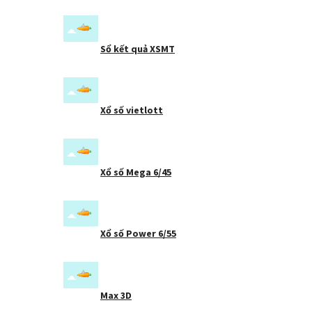
Sổ kết quả XSMT
Xổ số vietlott
Xổ số Mega 6/45
Xổ số Power 6/55
Max 3D