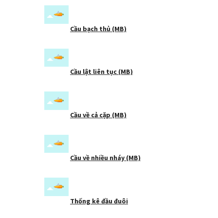
Cầu bạch thủ (MB)
Cầu lật liên tục (MB)
Cầu về cả cặp (MB)
Cầu về nhiều nháy (MB)
Thống kê đầu đuôi