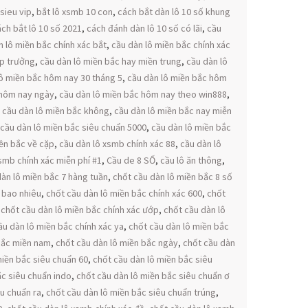
 sieu vip
,
bắt lô xsmb 10 con
,
cách bắt dàn lô 10 số khung
ch bắt lô 10 số 2021
,
cách đánh dàn lô 10 số có lãi
,
cầu
n lô miền bắc chính xác bắt
,
cầu dàn lô miền bắc chính xác
ớp trưởng
,
cầu dàn lô miền bắc hay miền trung
,
cầu dàn lô
lô miền bắc hôm nay 30 tháng 5
,
cầu dàn lô miền bắc hôm
 hôm nay ngày
,
cầu dàn lô miền bắc hôm nay theo win888
,
,
cầu dàn lô miền bắc không
,
cầu dàn lô miền bắc nay miễn
cầu dàn lô miền bắc siêu chuẩn 5000
,
cầu dàn lô miền bắc
ền bắc về cặp
,
cầu dàn lô xsmb chính xác 88
,
cầu dàn lô
smb chính xác miễn phí #1
,
Cầu de 8 SỐ
,
cầu lô ăn thông
,
dàn lô miền bắc 7 hàng tuần
,
chốt cầu dàn lô miền bắc 8 số
 bao nhiêu
,
chốt cầu dàn lô miền bắc chính xác 600
,
chốt
,
chốt cầu dàn lô miền bắc chính xác ướp
,
chốt cầu dàn lô
ầu dàn lô miền bắc chính xác ya
,
chốt cầu dàn lô miền bắc
bắc miền nam
,
chốt cầu dàn lô miền bắc ngày
,
chốt cầu dàn
miền bắc siêu chuẩn 60
,
chốt cầu dàn lô miền bắc siêu
ắc siêu chuẩn indo
,
chốt cầu dàn lô miền bắc siêu chuẩn ơ
êu chuẩn ra
,
chốt cầu dàn lô miền bắc siêu chuẩn trúng
,