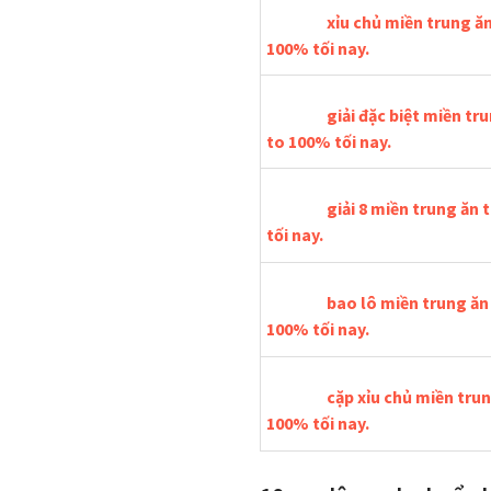
xỉu chủ miền trung ă
100% tối nay.
giải đặc biệt miền tr
to 100% tối nay.
giải 8 miền trung ăn
tối nay.
bao lô miền trung ăn
100% tối nay.
cặp xỉu chủ miền trun
100% tối nay.