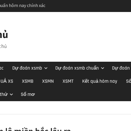
huẩn hôm nay chính xác
huẩn hôm nay chính xác
chuẩn hôm nay chính
hủ
 thủ
ac
Dự đoán xsmb
Dự đoán xsmb chuẩn
Dự đoán
QUẢ XS
XSMB
XSMN
XSMT
Kết quả hôm nay
Sổ
 thử
Sổ mơ