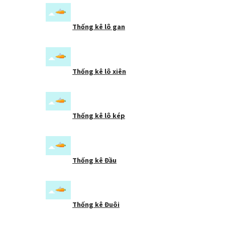
Thống kê lô gan
Thống kê lô xiên
Thống kê lô kép
Thống kê Đầu
Thống kê Đuôi