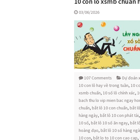
10 con lô xsmb chuẩn 
03/06/2026
107 Comments
Dự đoán 
10 con lô hay về trong tuần
,
10 c
xsmb chuẩn
,
10 số lô chính xác
,
1
bach thu lo vip mien bac ngay h
chuẩn
,
bắt lô 10 con chuẩn
,
bắt l
hàng ngày
,
bắt lô 10 con phát tài
10 số
,
bắt lô 10 số ăn ngay
,
bắt l
hoàng đạo
,
bắt lô 10 số hàng ng
10 con
,
bắt lo to 10 con cao cap
,