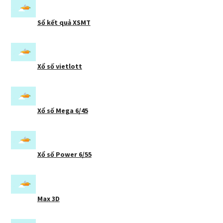
Sổ kết quả XSMT
Xổ số vietlott
Xổ số Mega 6/45
Xổ số Power 6/55
Max 3D