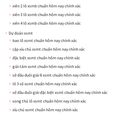
xiên 2 lô xsmb chuẩn hôm nay chính xác
xiên 3 lô xsmb chuẩn hôm nay chính xác
xiên 4 lô xsmb chuẩn hôm nay chính xác
Dự đoán xsmt
bao lô xsmt chuẩn hôm nay chính xác
cặp xíu chủ xsmt chuẩn hôm nay chính xác
đặc biệt xsmt chuẩn hôm nay chính xác
giải tám xsmt chuẩn hôm nay chính xác
sớ đầu đuôi giải 8 xsmt chuẩn hôm nay chính xác
lô 3 số xsmt chuẩn hôm nay chính xác
sớ đầu đuôi giải đặc biệt xsmt chuẩn hôm nay chính xác
song thủ lô xsmt chuẩn hôm nay chính xác
xíu chủ xsmt chuẩn hôm nay chính xác