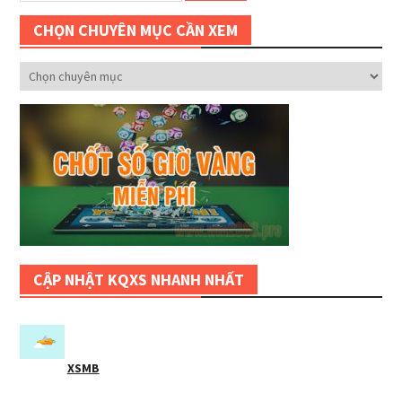
CHỌN CHUYÊN MỤC CẦN XEM
CHỌN
CHUYÊN
MỤC
CẦN
XEM
CẬP NHẬT KQXS NHANH NHẤT
XSMB