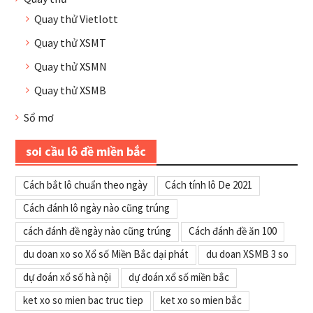
Quay thử Vietlott
Quay thử XSMT
Quay thử XSMN
Quay thử XSMB
Sổ mơ
soi cầu lô đề miền bắc
Cách bắt lô chuẩn theo ngày
Cách tính lô De 2021
Cách đánh lô ngày nào cũng trúng
cách đánh đề ngày nào cũng trúng
Cách đánh đề ăn 100
du doan xo so Xổ số Miền Bắc dại phát
du doan XSMB 3 so
dự đoán xổ số hà nội
dự đoán xổ số miền bắc
ket xo so mien bac truc tiep
ket xo so mien bắc