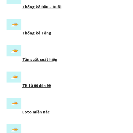
Thống kê Đầu – Đuôi
Thống kê Tổng
Tần suất xuất hiện
TK từ 00 đến 99
Loto miền Bắc