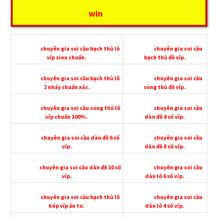
win
chuyên gia soi cầu bạch thủ lô
chuyên gia soi cầu
víp sieu chuẩn.
bạch thủ đề víp.
chuyên gia soi cầu bạch thủ lô
chuyên gia soi cầu
2 nháy chuẩn xác.
song thủ đề víp.
chuyên gia soi cầu song thủ lô
chuyên gia soi cầu
víp chuẩn 100%.
dàn đề 4 số víp.
chuyên gia soi cầu dàn đề 6 số
chuyên gia soi cầu
víp.
dàn đề 8 số víp.
chuyên gia soi cầu dàn đề 10 số
chuyên gia soi cầu
víp.
dàn lô 6 số víp.
chuyên gia soi cầu bạch thủ lô
chuyên gia soi cầu
kép víp ăn to.
dàn lô 4 số víp.