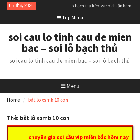
Skip
06 Th8, 2026
lô bạch thủ kép xsmb chuẩn hôm
to
nay chính xác
Top Menu
content
xiên 3 lô xsmb chuẩn hôm nay
chính xác
đề đầu đuôi xsmb chuẩn hôm nay
soi cau lo tinh cau de mien
chính xác
bac – soi lô bạch thủ
soi cau lo tinh cau de mien bac – soi lô bạch thủ
Menu
Home
bắt lô xsmb 10 con
Thẻ:
bắt lô xsmb 10 con
chuyên gia soi cầu vip miền bắc hôm nay