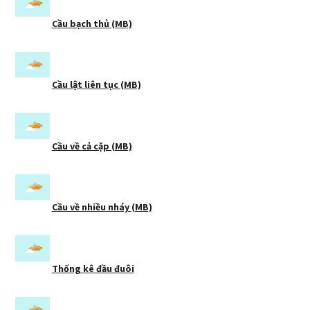
Cầu bạch thủ (MB)
Cầu lật liên tục (MB)
Cầu về cả cặp (MB)
Cầu về nhiều nháy (MB)
Thống kê đầu đuôi