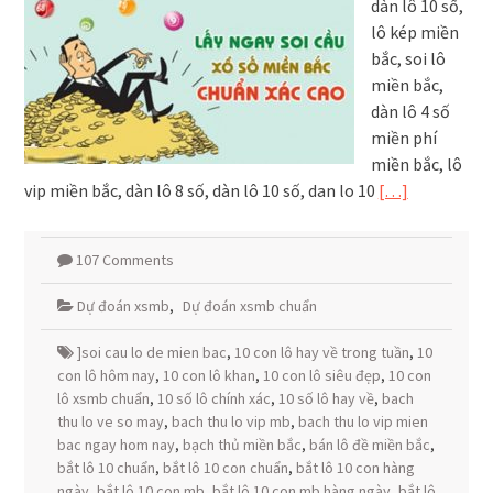
dàn lô 10 số,
lô kép miền
bắc, soi lô
miền bắc,
dàn lô 4 số
miền phí
miền bắc, lô
vip miền bắc, dàn lô 8 số, dàn lô 10 số, dan lo 10
[…]
107 Comments
Dự đoán xsmb
,
Dự đoán xsmb chuẩn
]soi cau lo de mien bac
,
10 con lô hay về trong tuần
,
10
con lô hôm nay
,
10 con lô khan
,
10 con lô siêu đẹp
,
10 con
lô xsmb chuẩn
,
10 số lô chính xác
,
10 số lô hay về
,
bach
thu lo ve so may
,
bach thu lo vip mb
,
bach thu lo vip mien
bac ngay hom nay
,
bạch thủ miền bắc
,
bán lô đề miền bắc
,
bắt lô 10 chuẩn
,
bắt lô 10 con chuẩn
,
bắt lô 10 con hàng
ngày
,
bắt lô 10 con mb
,
bắt lô 10 con mb hàng ngày
,
bắt lô