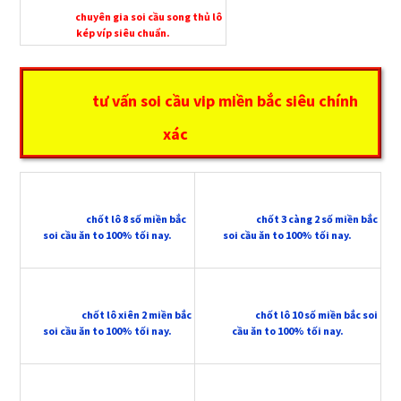
chuyên gia soi cầu song thủ lô
kép víp siêu chuẩn.
tư vấn soi cầu vip miền bắc siêu chính
xác
chốt lô 8 số miền bắc
chốt 3 càng 2 số miền bắc
soi cầu ăn to 100% tối nay.
soi cầu ăn to 100% tối nay.
chốt lô xiên 2 miền bắc
chốt lô 10 số miền bắc soi
soi cầu ăn to 100% tối nay.
cầu ăn to 100% tối nay.