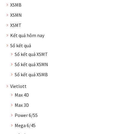
XSMB
XSMN
XSMT
Kết quả hôm nay
Sổ kết quả
Sổ kết quả XSMT
Sổ kết quả XSMN
Sổ kết quả XSMB
Vietlott
Max 4D
Max 3D
Power 6/55
Mega 6/45