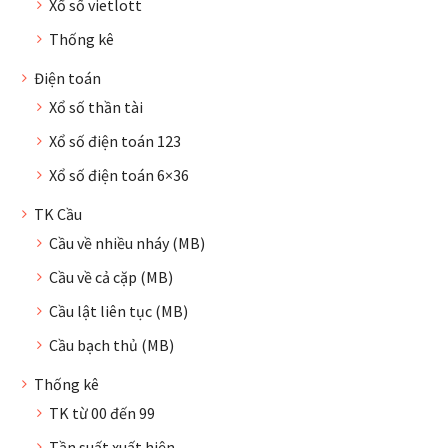
Xổ số vietlott
Thống kê
Điện toán
Xổ số thần tài
Xổ số điện toán 123
Xổ số điện toán 6×36
TK Cầu
Cầu về nhiều nháy (MB)
Cầu về cả cặp (MB)
Cầu lật liên tục (MB)
Cầu bạch thủ (MB)
Thống kê
TK từ 00 đến 99
Tần suất xuất hiện