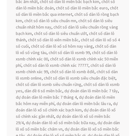
bắc âm nhất
,
chốt số dàn lô miền bắc bạch kim
,
chốt số
dàn lô miền bắc đoán
,
chốt số dàn lô miền bắc euro
,
chốt
số dàn lô miền bắc qua internet
,
chốt số dàn lô rồng bạch
kim
,
chốt số dàn lô siêu chuẩn mn
,
chốt số dàn lô siêu
chuẩn nhất hôm nay
,
chốt số dàn lô siêu chuẩn rồng vàng
bạch kim
,
chốt số dàn lô siêu chuẩn ướt
,
chốt số dàn lô
thánh
,
chốt số dàn lô xiên miền bắc
,
chốt số dàn lô xổ số 4
số cuối
,
chốt số dàn lô xổ số hôm nay vàng
,
chốt số dàn
lô xổ số vũng tàu
,
chốt số dàn lô xsmb 99
,
chốt số dàn lô
xsmb chính xác 00
,
chốt số dàn lô xsmb chính xác 50 miễn
phí
,
chốt số dàn lô xsmb chính xác 77777
,
chốt số dàn lô
xsmb chính xác 99
,
chốt số dàn lô xsmb êđê
,
chốt số dàn
lô xsmb online
,
chốt số dàn lô xsmb siêu chuẩn đặc biệt
,
chốt số dàn lô xsmb siêu chuẩn rừng
,
chốt số dàn lô xsmb
yes
,
dàn đề 6 số miền bắc
,
dự đoán dàn lô miền bắc 7 tây
,
dự đoán dàn lô miền bắc 7 tháng 4
,
dự đoán dàn lô miền
bắc hôm nay miễn phí
,
dự đoán dàn lô miền bắc lâu ra
,
dự
đoán dàn lô xổ số chính xác bạch kim
,
dự đoán dàn lô xổ
số chính xác gần nhất
,
dự đoán dàn lô xổ số miền bắc
29/4
,
dự đoán dàn lô xổ số miền bắc bữa nay
,
dự đoán dàn
lô xổ số miền bắc chấm vn
,
dự đoán dàn lô xổ số miền bắc
e tây
,
dự đoán dàn lô xổ số miền bắc ơi
,
dự đoán dàn lô xổ