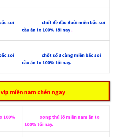
bắc soi
chốt đề đầu đuôi miền bắc soi
cầu ăn to 100% tối nay
.
bắc soi
chốt số 3 càng miền bắc soi
cầu ăn to 100% tối nay.
u vip miền nam chén ngay
to 100%
song thủ lô miền nam ăn to
100% tối nay.