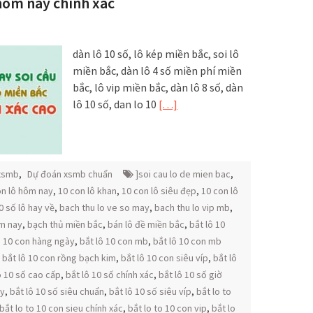
hôm nay chính xác
dàn lô 10 số, lô kép miền bắc, soi lô
miền bắc, dàn lô 4 số miền phí miền
bắc, lô vip miền bắc, dàn lô 8 số, dàn
lô 10 số, dan lo 10
[…]
xsmb
,
Dự đoán xsmb chuẩn
]soi cau lo de mien bac
,
on lô hôm nay
,
10 con lô khan
,
10 con lô siêu đẹp
,
10 con lô
0 số lô hay về
,
bach thu lo ve so may
,
bach thu lo vip mb
,
om nay
,
bạch thủ miền bắc
,
bán lô đề miền bắc
,
bắt lô 10
ô 10 con hàng ngày
,
bắt lô 10 con mb
,
bắt lô 10 con mb
,
bắt lô 10 con rồng bạch kim
,
bắt lô 10 con siêu víp
,
bắt lô
ô 10 số cao cấp
,
bắt lô 10 số chính xác
,
bắt lô 10 số giờ
ày
,
bắt lô 10 số siêu chuẩn
,
bắt lô 10 số siêu víp
,
bắt lo to
bắt lo to 10 con sieu chính xác
,
bắt lo to 10 con vip
,
bắt lo