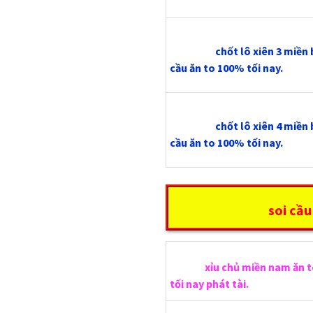
chốt lô xiên 3 miền 
cầu ăn to 100% tối nay.
chốt lô xiên 4 miền 
cầu ăn to 100% tối nay.
soi cầ
xỉu chủ miền nam ăn 
tối nay phát tài.