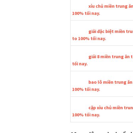
xỉu chủ miền trung ă
100% tối nay.
giải đặc biệt miền tr
to 100% tối nay.
giải 8 miền trung ăn
tối nay.
bao lô miền trung ăn
100% tối nay.
cặp xỉu chủ miền trun
100% tối nay.