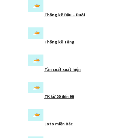
Thống kê Đầu – Đuôi
Thống kê Tổng
Tần suất xuất hiện
TK từ 00 đến 99
Loto miền Bắc