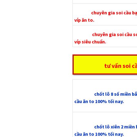
chuyên gia soi cầu b
víp ăn to.
chuyên gia soi cầu s
víp siêu chuẩn.
tư vấn soi c
chốt lô 8 số miền bắ
cầu ăn to 100% tối nay.
chốt lô xiên 2 miền 
cầu ăn to 100% tối nay.