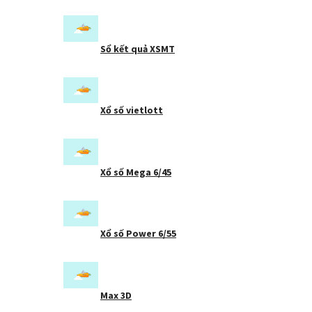
Sổ kết quả XSMT
Xổ số vietlott
Xổ số Mega 6/45
Xổ số Power 6/55
Max 3D