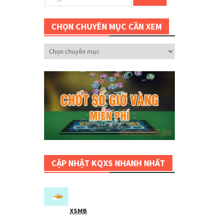
CHỌN CHUYÊN MỤC CẦN XEM
CHỌN
CHUYÊN
MỤC
CẦN
XEM
CẬP NHẬT KQXS NHANH NHẤT
XSMB