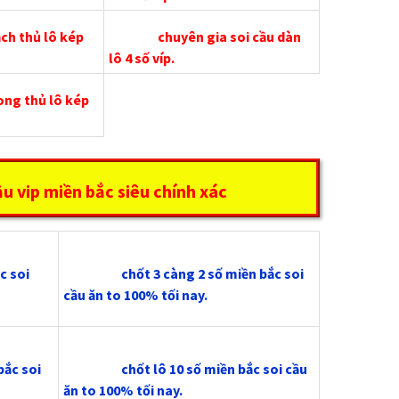
ạch thủ lô kép
chuyên gia soi cầu dàn
lô 4 số víp.
ong thủ lô kép
ầu vip miền bắc siêu chính xác
c soi
chốt 3 càng 2 số miền bắc soi
cầu ăn to 100% tối nay.
bắc soi
chốt lô 10 số miền bắc soi cầu
ăn to 100% tối nay.