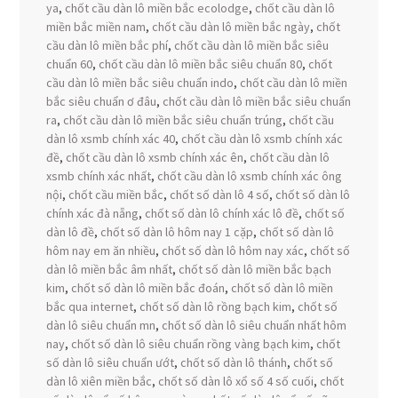
ya
,
chốt cầu dàn lô miền bắc ecolodge
,
chốt cầu dàn lô
miền bắc miền nam
,
chốt cầu dàn lô miền bắc ngày
,
chốt
cầu dàn lô miền bắc phí
,
chốt cầu dàn lô miền bắc siêu
chuẩn 60
,
chốt cầu dàn lô miền bắc siêu chuẩn 80
,
chốt
cầu dàn lô miền bắc siêu chuẩn indo
,
chốt cầu dàn lô miền
bắc siêu chuẩn ơ đâu
,
chốt cầu dàn lô miền bắc siêu chuẩn
ra
,
chốt cầu dàn lô miền bắc siêu chuẩn trúng
,
chốt cầu
dàn lô xsmb chính xác 40
,
chốt cầu dàn lô xsmb chính xác
đề
,
chốt cầu dàn lô xsmb chính xác ên
,
chốt cầu dàn lô
xsmb chính xác nhất
,
chốt cầu dàn lô xsmb chính xác ông
nội
,
chốt cầu miền bắc
,
chốt số dàn lô 4 số
,
chốt số dàn lô
chính xác đà nẵng
,
chốt số dàn lô chính xác lô đề
,
chốt số
dàn lô đề
,
chốt số dàn lô hôm nay 1 cặp
,
chốt số dàn lô
hôm nay em ăn nhiều
,
chốt số dàn lô hôm nay xác
,
chốt số
dàn lô miền bắc âm nhất
,
chốt số dàn lô miền bắc bạch
kim
,
chốt số dàn lô miền bắc đoán
,
chốt số dàn lô miền
bắc qua internet
,
chốt số dàn lô rồng bạch kim
,
chốt số
dàn lô siêu chuẩn mn
,
chốt số dàn lô siêu chuẩn nhất hôm
nay
,
chốt số dàn lô siêu chuẩn rồng vàng bạch kim
,
chốt
số dàn lô siêu chuẩn ướt
,
chốt số dàn lô thánh
,
chốt số
dàn lô xiên miền bắc
,
chốt số dàn lô xổ số 4 số cuối
,
chốt