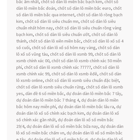
bắc âm nhất
,
chốt số dàn lô miền bắc bạch kim
,
chốt số
dàn lô miền bắc đoán
,
chốt số dàn lô miền bắc euro
,
chốt
số dàn lô miền bắc qua internet
,
chốt số dàn lô rồng bạch
kim
,
chốt số dàn lô siêu chuẩn mn
,
chốt số dàn lô siêu
chuẩn nhất hôm nay
,
chốt số dàn lô siêu chuẩn rồng vàng
bạch kim
,
chốt số dàn lô siêu chuẩn ướt
,
chốt số dàn lô
thánh
,
chốt số dàn lô xiên miền bắc
,
chốt số dàn lô xổ số 4
số cuối
,
chốt số dàn lô xổ số hôm nay vàng
,
chốt số dàn
lô xổ số vũng tàu
,
chốt số dàn lô xsmb 99
,
chốt số dàn lô
xsmb chính xác 00
,
chốt số dàn lô xsmb chính xác 50 miễn
phí
,
chốt số dàn lô xsmb chính xác 77777
,
chốt số dàn lô
xsmb chính xác 99
,
chốt số dàn lô xsmb êđê
,
chốt số dàn
lô xsmb online
,
chốt số dàn lô xsmb siêu chuẩn đặc biệt
,
chốt số dàn lô xsmb siêu chuẩn rừng
,
chốt số dàn lô xsmb
yes
,
dàn đề 6 số miền bắc
,
dự đoán dàn lô miền bắc 7 tây
,
dự đoán dàn lô miền bắc 7 tháng 4
,
dự đoán dàn lô miền
bắc hôm nay miễn phí
,
dự đoán dàn lô miền bắc lâu ra
,
dự
đoán dàn lô xổ số chính xác bạch kim
,
dự đoán dàn lô xổ
số chính xác gần nhất
,
dự đoán dàn lô xổ số miền bắc
29/4
,
dự đoán dàn lô xổ số miền bắc bữa nay
,
dự đoán dàn
lô xổ số miền bắc chấm vn
,
dự đoán dàn lô xổ số miền bắc
e tây
,
dự đoán dàn lô xổ số miền bắc ơi
,
dự đoán dàn lô xổ