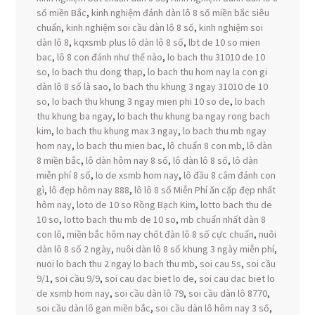
số miền Bắc
,
kinh nghiệm đánh dàn lô 8 số miền bắc siêu
chuẩn
,
kinh nghiệm soi cầu dàn lô 8 số
,
kinh nghiệm soi
dàn lô 8
,
kqxsmb plus lô dàn lô 8 số
,
lbt de 10 so mien
bac
,
lô 8 con đánh như thế nào
,
lo bach thu 31010 de 10
so
,
lo bach thu dong thap
,
lo bach thu hom nay la con gi
dàn lô 8 số là sao
,
lo bach thu khung 3 ngay 31010 de 10
so
,
lo bach thu khung 3 ngay mien phi 10 so de
,
lo bach
thu khung ba ngay
,
lo bach thu khung ba ngay rong bach
kim
,
lo bach thu khung max 3 ngay
,
lo bach thu mb ngay
hom nay
,
lo bach thu mien bac
,
lô chuẩn 8 con mb
,
lô dàn
8 miền bắc
,
lô dàn hôm nay 8 số
,
lô dàn lô 8 số
,
lô dàn
miễn phí 8 số
,
lo de xsmb hom nay
,
lô đầu 8 câm đánh con
gì
,
lô đẹp hôm nay 888
,
lô lô 8 số Miễn Phí ăn cặp đẹp nhất
hôm nay
,
loto de 10 so Rồng Bạch Kim
,
lotto bach thu de
10 so
,
lotto bach thu mb de 10 so
,
mb chuẩn nhất dàn 8
con lô
,
miền bắc hôm nay chốt đàn lô 8 số cực chuẩn
,
nuôi
dàn lô 8 số 2 ngày
,
nuôi dàn lô 8 số khung 3 ngày miễn phí
,
nuoi lo bach thu 2 ngay lo bach thu mb
,
soi cau 5s
,
soi cầu
9/1
,
soi cầu 9/9
,
soi cau dac biet lo de
,
soi cau dac biet lo
de xsmb hom nay
,
soi cầu dàn lô 79
,
soi cầu dàn lô 8770
,
soi cầu dàn lô gan miền bắc
,
soi cầu dàn lô hôm nay 3 số
,