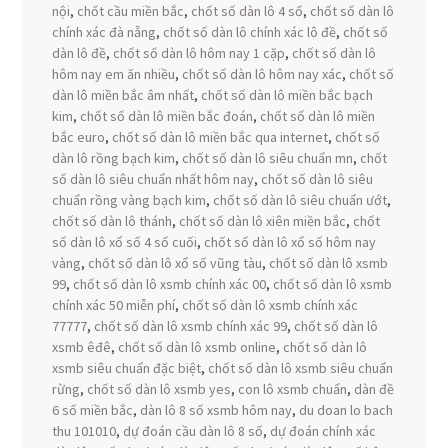
nội
,
chốt cầu miền bắc
,
chốt số dàn lô 4 số
,
chốt số dàn lô
chính xác đà nẵng
,
chốt số dàn lô chính xác lô đề
,
chốt số
dàn lô đề
,
chốt số dàn lô hôm nay 1 cặp
,
chốt số dàn lô
hôm nay em ăn nhiều
,
chốt số dàn lô hôm nay xác
,
chốt số
dàn lô miền bắc âm nhất
,
chốt số dàn lô miền bắc bạch
kim
,
chốt số dàn lô miền bắc đoán
,
chốt số dàn lô miền
bắc euro
,
chốt số dàn lô miền bắc qua internet
,
chốt số
dàn lô rồng bạch kim
,
chốt số dàn lô siêu chuẩn mn
,
chốt
số dàn lô siêu chuẩn nhất hôm nay
,
chốt số dàn lô siêu
chuẩn rồng vàng bạch kim
,
chốt số dàn lô siêu chuẩn ướt
,
chốt số dàn lô thánh
,
chốt số dàn lô xiên miền bắc
,
chốt
số dàn lô xổ số 4 số cuối
,
chốt số dàn lô xổ số hôm nay
vàng
,
chốt số dàn lô xổ số vũng tàu
,
chốt số dàn lô xsmb
99
,
chốt số dàn lô xsmb chính xác 00
,
chốt số dàn lô xsmb
chính xác 50 miễn phí
,
chốt số dàn lô xsmb chính xác
77777
,
chốt số dàn lô xsmb chính xác 99
,
chốt số dàn lô
xsmb êđê
,
chốt số dàn lô xsmb online
,
chốt số dàn lô
xsmb siêu chuẩn đặc biệt
,
chốt số dàn lô xsmb siêu chuẩn
rừng
,
chốt số dàn lô xsmb yes
,
con lô xsmb chuẩn
,
dàn đề
6 số miền bắc
,
dàn lô 8 số xsmb hôm nay
,
du doan lo bach
thu 101010
,
dự đoán cầu dàn lô 8 số
,
dự đoán chính xác