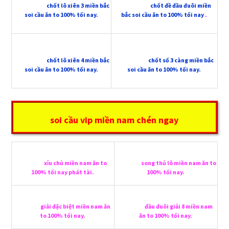
chốt lô xiên 3 miền bắc
chốt đề đầu đuôi miền
soi cầu ăn to 100% tối nay.
bắc soi cầu ăn to 100% tối nay
.
chốt lô xiên 4 miền bắc
chốt số 3 càng miền bắc
soi cầu ăn to 100% tối nay.
soi cầu ăn to 100% tối nay.
soi cầu vip miền nam chén ngay
xỉu chủ miền nam ăn to
song thủ lô miền nam ăn to
100% tối nay phát tài.
100% tối nay.
giải đặc biệt miền nam ăn
đầu đuôi giải 8 miền nam
to 100% tối nay.
ăn to 100% tối nay.