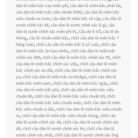
dàn lô miền bắc nay miễn phí
,
cầu dàn lô miền bắc phát tài
,
cầu dàn lô miền bắc siêu chuẩn 5000
,
cầu dàn lô miền bắc
siêu chuẩn an toàn
,
cầu dàn lô miền bắc về cặp
,
cầu dàn lô
xsmb chính xác 88
,
cầu dàn lô xsmb chính xác là gì
,
cầu
dàn lô xsmb chính xác miễn phí #1
,
Cầu de 8 SỐ
,
cầu lô ăn
thông
,
cầu lô chuẩn miền bắc
,
chốt cầu dàn lô miền bắc 7
hàng tuần
,
chốt cầu dàn lô miền bắc 8 số cuối
,
chốt cầu
dàn lô miền bắc ăn bao nhiêu
,
chốt cầu dàn lô miền bắc
chính xác 600
,
chốt cầu dàn lô miền bắc chính xác 95
,
chốt
cầu dàn lô miền bắc chính xác ướp
,
chốt cầu dàn lô miền
bắc chính xác ưu đãi
,
chốt cầu dàn lô miền bắc chính xác
ya
,
chốt cầu dàn lô miền bắc ecolodge
,
chốt cầu dàn lô
miền bắc miền nam
,
chốt cầu dàn lô miền bắc ngày
,
chốt
cầu dàn lô miền bắc phí
,
chốt cầu dàn lô miền bắc siêu
chuẩn 60
,
chốt cầu dàn lô miền bắc siêu chuẩn 80
,
chốt
cầu dàn lô miền bắc siêu chuẩn indo
,
chốt cầu dàn lô miền
bắc siêu chuẩn ơ đâu
,
chốt cầu dàn lô miền bắc siêu chuẩn
ra
,
chốt cầu dàn lô miền bắc siêu chuẩn trúng
,
chốt cầu
dàn lô xsmb chính xác 40
,
chốt cầu dàn lô xsmb chính xác
đề
,
chốt cầu dàn lô xsmb chính xác ên
,
chốt cầu dàn lô
xsmb chính xác nhất
,
chốt cầu dàn lô xsmb chính xác ông