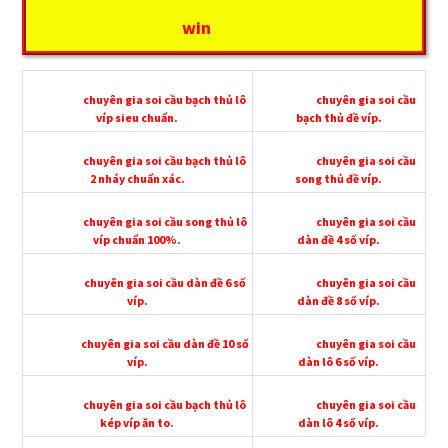
win
chuyên gia soi cầu bạch thủ lô
chuyên gia soi cầu
víp sieu chuẩn.
bạch thủ đề víp.
chuyên gia soi cầu bạch thủ lô
chuyên gia soi cầu
2 nháy chuẩn xác.
song thủ đề víp.
chuyên gia soi cầu song thủ lô
chuyên gia soi cầu
víp chuẩn 100%.
dàn đề 4 số víp.
chuyên gia soi cầu dàn đề 6 số
chuyên gia soi cầu
víp.
dàn đề 8 số víp.
chuyên gia soi cầu dàn đề 10 số
chuyên gia soi cầu
víp.
dàn lô 6 số víp.
chuyên gia soi cầu bạch thủ lô
chuyên gia soi cầu
kép víp ăn to.
dàn lô 4 số víp.