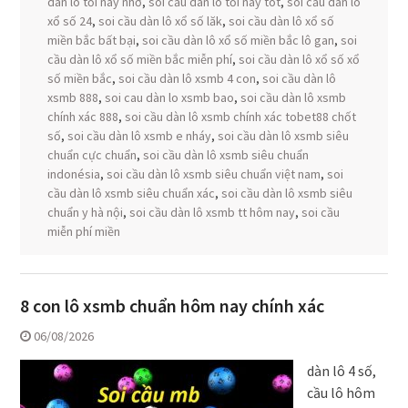
dàn lô tối nay nhớ
,
soi cầu dàn lô tối nay tôt
,
soi cầu dàn lô
xổ số 24
,
soi cầu dàn lô xổ số lăk
,
soi cầu dàn lô xổ số
miền bắc bất bại
,
soi cầu dàn lô xổ số miền bắc lô gan
,
soi
cầu dàn lô xổ số miền bắc miễn phí
,
soi cầu dàn lô xổ số xổ
số miền bắc
,
soi cầu dàn lô xsmb 4 con
,
soi cầu dàn lô
xsmb 888
,
soi cau dàn lo xsmb bao
,
soi cầu dàn lô xsmb
chính xác 888
,
soi cầu dàn lô xsmb chính xác tobet88 chốt
số
,
soi cầu dàn lô xsmb e nháy
,
soi cầu dàn lô xsmb siêu
chuẩn cực chuẩn
,
soi cầu dàn lô xsmb siêu chuẩn
indonésia
,
soi cầu dàn lô xsmb siêu chuẩn việt nam
,
soi
cầu dàn lô xsmb siêu chuẩn xác
,
soi cầu dàn lô xsmb siêu
chuẩn y hà nội
,
soi cầu dàn lô xsmb tt hôm nay
,
soi cầu
miễn phí miền
8 con lô xsmb chuẩn hôm nay chính xác
06/08/2026
dàn lô 4 số,
cầu lô hôm