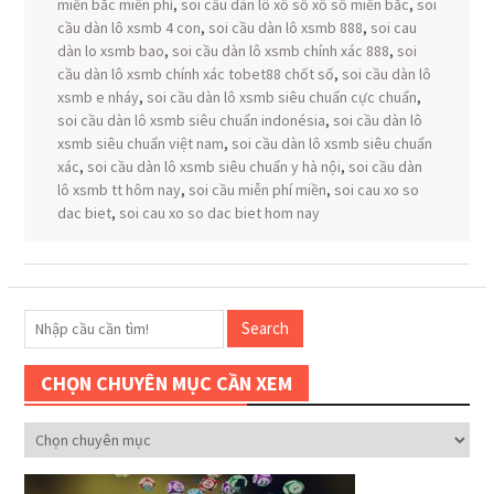
miền bắc miễn phí
,
soi cầu dàn lô xổ số xổ số miền bắc
,
soi
cầu dàn lô xsmb 4 con
,
soi cầu dàn lô xsmb 888
,
soi cau
dàn lo xsmb bao
,
soi cầu dàn lô xsmb chính xác 888
,
soi
cầu dàn lô xsmb chính xác tobet88 chốt số
,
soi cầu dàn lô
xsmb e nháy
,
soi cầu dàn lô xsmb siêu chuẩn cực chuẩn
,
soi cầu dàn lô xsmb siêu chuẩn indonésia
,
soi cầu dàn lô
xsmb siêu chuẩn việt nam
,
soi cầu dàn lô xsmb siêu chuẩn
xác
,
soi cầu dàn lô xsmb siêu chuẩn y hà nội
,
soi cầu dàn
lô xsmb tt hôm nay
,
soi cầu miễn phí miền
,
soi cau xo so
dac biet
,
soi cau xo so dac biet hom nay
Search
CHỌN CHUYÊN MỤC CẦN XEM
CHỌN
CHUYÊN
MỤC