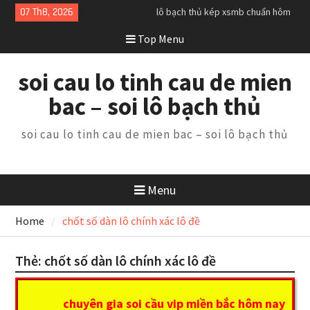
Skip
07 Th8, 2026
lô bạch thủ kép xsmb chuẩn hôm
to
nay chính xác
Top Menu
content
đề song thủ xsmb chuẩn hôm nay
chính xác
10 con đề xsmb chuẩn hôm nay
soi cau lo tinh cau de mien
chính xác
bac – soi lô bạch thủ
soi cau lo tinh cau de mien bac – soi lô bạch thủ
Menu
Home
chốt số dàn lô chính xác lô đề
Thẻ:
chốt số dàn lô chính xác lô đề
chuyên gia soi cầu vip miền bắc hôm nay