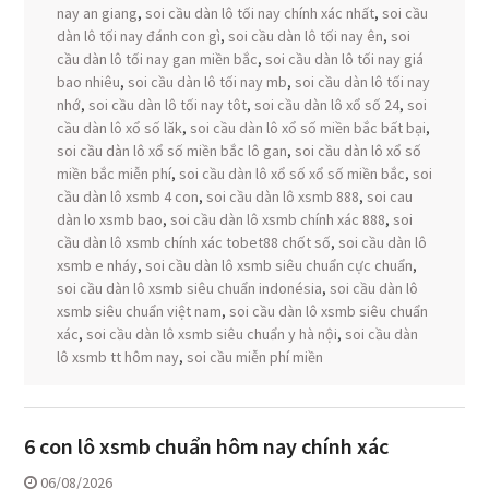
nay an giang
,
soi cầu dàn lô tối nay chính xác nhất
,
soi cầu
dàn lô tối nay đánh con gì
,
soi cầu dàn lô tối nay ên
,
soi
cầu dàn lô tối nay gan miền bắc
,
soi cầu dàn lô tối nay giá
bao nhiêu
,
soi cầu dàn lô tối nay mb
,
soi cầu dàn lô tối nay
nhớ
,
soi cầu dàn lô tối nay tôt
,
soi cầu dàn lô xổ số 24
,
soi
cầu dàn lô xổ số lăk
,
soi cầu dàn lô xổ số miền bắc bất bại
,
soi cầu dàn lô xổ số miền bắc lô gan
,
soi cầu dàn lô xổ số
miền bắc miễn phí
,
soi cầu dàn lô xổ số xổ số miền bắc
,
soi
cầu dàn lô xsmb 4 con
,
soi cầu dàn lô xsmb 888
,
soi cau
dàn lo xsmb bao
,
soi cầu dàn lô xsmb chính xác 888
,
soi
cầu dàn lô xsmb chính xác tobet88 chốt số
,
soi cầu dàn lô
xsmb e nháy
,
soi cầu dàn lô xsmb siêu chuẩn cực chuẩn
,
soi cầu dàn lô xsmb siêu chuẩn indonésia
,
soi cầu dàn lô
xsmb siêu chuẩn việt nam
,
soi cầu dàn lô xsmb siêu chuẩn
xác
,
soi cầu dàn lô xsmb siêu chuẩn y hà nội
,
soi cầu dàn
lô xsmb tt hôm nay
,
soi cầu miễn phí miền
6 con lô xsmb chuẩn hôm nay chính xác
06/08/2026