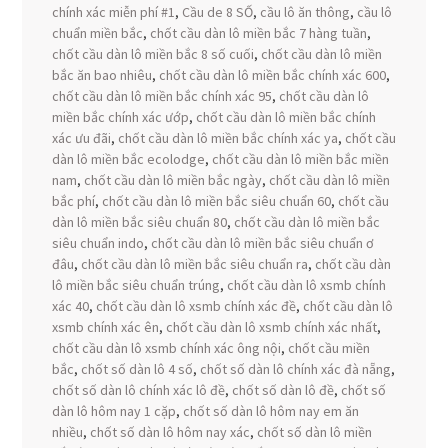
chính xác miễn phí #1
,
Cầu de 8 SỐ
,
cầu lô ăn thông
,
cầu lô
chuẩn miền bắc
,
chốt cầu dàn lô miền bắc 7 hàng tuần
,
chốt cầu dàn lô miền bắc 8 số cuối
,
chốt cầu dàn lô miền
bắc ăn bao nhiêu
,
chốt cầu dàn lô miền bắc chính xác 600
,
chốt cầu dàn lô miền bắc chính xác 95
,
chốt cầu dàn lô
miền bắc chính xác ướp
,
chốt cầu dàn lô miền bắc chính
xác ưu đãi
,
chốt cầu dàn lô miền bắc chính xác ya
,
chốt cầu
dàn lô miền bắc ecolodge
,
chốt cầu dàn lô miền bắc miền
nam
,
chốt cầu dàn lô miền bắc ngày
,
chốt cầu dàn lô miền
bắc phí
,
chốt cầu dàn lô miền bắc siêu chuẩn 60
,
chốt cầu
dàn lô miền bắc siêu chuẩn 80
,
chốt cầu dàn lô miền bắc
siêu chuẩn indo
,
chốt cầu dàn lô miền bắc siêu chuẩn ơ
đâu
,
chốt cầu dàn lô miền bắc siêu chuẩn ra
,
chốt cầu dàn
lô miền bắc siêu chuẩn trúng
,
chốt cầu dàn lô xsmb chính
xác 40
,
chốt cầu dàn lô xsmb chính xác đề
,
chốt cầu dàn lô
xsmb chính xác ên
,
chốt cầu dàn lô xsmb chính xác nhất
,
chốt cầu dàn lô xsmb chính xác ông nội
,
chốt cầu miền
bắc
,
chốt số dàn lô 4 số
,
chốt số dàn lô chính xác đà nẵng
,
chốt số dàn lô chính xác lô đề
,
chốt số dàn lô đề
,
chốt số
dàn lô hôm nay 1 cặp
,
chốt số dàn lô hôm nay em ăn
nhiều
,
chốt số dàn lô hôm nay xác
,
chốt số dàn lô miền