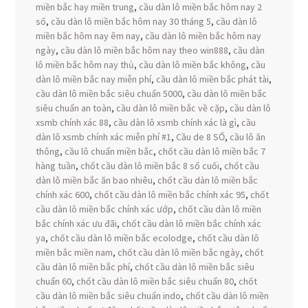
miền bắc hay miền trung
,
cầu dàn lô miền bắc hôm nay 2
số
,
cầu dàn lô miền bắc hôm nay 30 tháng 5
,
cầu dàn lô
miền bắc hôm nay êm nay
,
cầu dàn lô miền bắc hôm nay
ngày
,
cầu dàn lô miền bắc hôm nay theo win888
,
cầu dàn
lô miền bắc hôm nay thủ
,
cầu dàn lô miền bắc không
,
cầu
dàn lô miền bắc nay miễn phí
,
cầu dàn lô miền bắc phát tài
,
cầu dàn lô miền bắc siêu chuẩn 5000
,
cầu dàn lô miền bắc
siêu chuẩn an toàn
,
cầu dàn lô miền bắc về cặp
,
cầu dàn lô
xsmb chính xác 88
,
cầu dàn lô xsmb chính xác là gì
,
cầu
dàn lô xsmb chính xác miễn phí #1
,
Cầu de 8 SỐ
,
cầu lô ăn
thông
,
cầu lô chuẩn miền bắc
,
chốt cầu dàn lô miền bắc 7
hàng tuần
,
chốt cầu dàn lô miền bắc 8 số cuối
,
chốt cầu
dàn lô miền bắc ăn bao nhiêu
,
chốt cầu dàn lô miền bắc
chính xác 600
,
chốt cầu dàn lô miền bắc chính xác 95
,
chốt
cầu dàn lô miền bắc chính xác ướp
,
chốt cầu dàn lô miền
bắc chính xác ưu đãi
,
chốt cầu dàn lô miền bắc chính xác
ya
,
chốt cầu dàn lô miền bắc ecolodge
,
chốt cầu dàn lô
miền bắc miền nam
,
chốt cầu dàn lô miền bắc ngày
,
chốt
cầu dàn lô miền bắc phí
,
chốt cầu dàn lô miền bắc siêu
chuẩn 60
,
chốt cầu dàn lô miền bắc siêu chuẩn 80
,
chốt
cầu dàn lô miền bắc siêu chuẩn indo
,
chốt cầu dàn lô miền