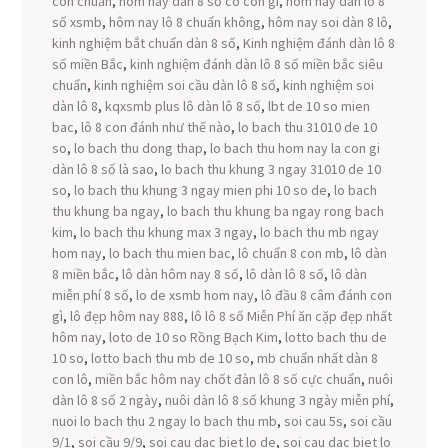
con chuẩn
,
hôm nay dàn 8 số có con gì
,
hôm nay dàn lô 8
số xsmb
,
hôm nay lô 8 chuẩn không
,
hôm nay soi dàn 8 lô
,
kinh nghiệm bắt chuẩn dàn 8 số
,
Kinh nghiệm đánh dàn lô 8
số miền Bắc
,
kinh nghiệm đánh dàn lô 8 số miền bắc siêu
chuẩn
,
kinh nghiệm soi cầu dàn lô 8 số
,
kinh nghiệm soi
dàn lô 8
,
kqxsmb plus lô dàn lô 8 số
,
lbt de 10 so mien
bac
,
lô 8 con đánh như thế nào
,
lo bach thu 31010 de 10
so
,
lo bach thu dong thap
,
lo bach thu hom nay la con gi
dàn lô 8 số là sao
,
lo bach thu khung 3 ngay 31010 de 10
so
,
lo bach thu khung 3 ngay mien phi 10 so de
,
lo bach
thu khung ba ngay
,
lo bach thu khung ba ngay rong bach
kim
,
lo bach thu khung max 3 ngay
,
lo bach thu mb ngay
hom nay
,
lo bach thu mien bac
,
lô chuẩn 8 con mb
,
lô dàn
8 miền bắc
,
lô dàn hôm nay 8 số
,
lô dàn lô 8 số
,
lô dàn
miễn phí 8 số
,
lo de xsmb hom nay
,
lô đầu 8 câm đánh con
gì
,
lô đẹp hôm nay 888
,
lô lô 8 số Miễn Phí ăn cặp đẹp nhất
hôm nay
,
loto de 10 so Rồng Bạch Kim
,
lotto bach thu de
10 so
,
lotto bach thu mb de 10 so
,
mb chuẩn nhất dàn 8
con lô
,
miền bắc hôm nay chốt đàn lô 8 số cực chuẩn
,
nuôi
dàn lô 8 số 2 ngày
,
nuôi dàn lô 8 số khung 3 ngày miễn phí
,
nuoi lo bach thu 2 ngay lo bach thu mb
,
soi cau 5s
,
soi cầu
9/1
,
soi cầu 9/9
,
soi cau dac biet lo de
,
soi cau dac biet lo