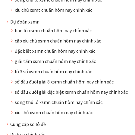
xíu chủ xsmt chuẩn hôm nay chính xác
Dự đoán xsmn
bao lô xsmn chuẩn hôm nay chính xác
cặp xíu chủ xsmn chuẩn hôm nay chính xác
đặc biệt xsmn chuẩn hôm nay chính xác
giải tám xsmn chuẩn hôm nay chính xác
lô 3 số xsmn chuẩn hôm nay chính xác
sớ đầu đuôi giải 8 xsmn chuẩn hôm nay chính xác
sớ đầu đuôi giải đặc biệt xsmn chuẩn hôm nay chính xác
song thủ lô xsmn chuẩn hôm nay chính xác
xíu chủ xsmn chuẩn hôm nay chính xác
Cung cấp số lô đề
Dịch vụ chính xác