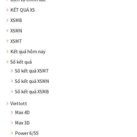
KẾT QUẢ XS
XSMB
XSMN
XSMT
Kết quả hôm nay
Sổ kết quả
Sổ kết quả XSMT
Sổ kết quả XSMN
Sổ kết quả XSMB
Vietlott
Max 4D
Max 3D
Power 6/55