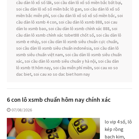
cầu dàn lô xổ số lăk
,
soi cầu dàn lô xổ số miền bắc bất bại
,
soi cầu dàn lô xổ số miền bắc lô gan
,
soi cầu dàn lô xổ số
miền bắc miễn phí
,
soi cầu dàn lô xổ số xổ số miền bắc
,
soi
cầu dàn lô xsmb 4 con
,
soi cầu dàn lô xsmb 888
,
soi cau
dàn lo xsmb bao
,
soi cầu dàn lô xsmb chính xác 888
,
soi
cầu dàn lô xsmb chính xác tobet88 chốt số
,
soi cầu dàn lô
xsmb e nháy
,
soi cầu dàn lô xsmb siêu chuẩn cực chuẩn
,
soi cầu dàn lô xsmb siêu chuẩn indonésia
,
soi cầu dàn lô
xsmb siêu chuẩn việt nam
,
soi cầu dàn lô xsmb siêu chuẩn
xác
,
soi cầu dàn lô xsmb siêu chuẩn y hà nội
,
soi cầu dàn
lô xsmb tt hôm nay
,
soi cầu miễn phí miền
,
soi cau xo so
dac biet
,
soi cau xo so dac biet hom nay
6 con lô xsmb chuẩn hôm nay chính xác
07/08/2026
lo vip 4 số, lô
kép rồng
bạch kim,