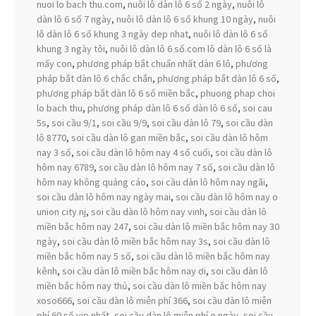
nuoi lo bach thu.com
,
nuôi lô dàn lô 6 số 2 ngày
,
nuôi lô
dàn lô 6 số 7 ngày
,
nuôi lô dàn lô 6 số khung 10 ngày
,
nuôi
lô dàn lô 6 số khung 3 ngày dep nhat
,
nuôi lô dàn lô 6 số
khung 3 ngày tôi
,
nuôi lô dàn lô 6 số.com lô dàn lô 6 số là
mấy con
,
phương pháp bắt chuẩn nhất dàn 6 lô
,
phương
pháp bắt dàn lô 6 chắc chắn
,
phương pháp bắt dàn lô 6 số
,
phương pháp bắt dàn lô 6 số miền bắc
,
phuong phap choi
lo bach thu
,
phương pháp dàn lô 6 số dàn lô 6 số
,
soi cau
5s
,
soi cầu 9/1
,
soi cầu 9/9
,
soi cầu dàn lô 79
,
soi cầu dàn
lô 8770
,
soi cầu dàn lô gan miền bắc
,
soi cầu dàn lô hôm
nay 3 số
,
soi cầu dàn lô hôm nay 4 số cuối
,
soi cầu dàn lô
hôm nay 6789
,
soi cầu dàn lô hôm nay 7 số
,
soi cầu dàn lô
hôm nay không quảng cáo
,
soi cầu dàn lô hôm nay ngãi
,
soi cầu dàn lô hôm nay ngày mai
,
soi cầu dàn lô hôm nay o
union city nj
,
soi cầu dàn lô hôm nay vinh
,
soi cầu dàn lô
miền bắc hôm nay 247
,
soi cầu dàn lô miền bắc hôm nay 30
ngày
,
soi cầu dàn lô miền bắc hôm nay 3s
,
soi cầu dàn lô
miền bắc hôm nay 5 số
,
soi cầu dàn lô miền bắc hôm nay
kênh
,
soi cầu dàn lô miền bắc hôm nay ơi
,
soi cầu dàn lô
miền bắc hôm nay thủ
,
soi cầu dàn lô miền bắc hôm nay
xoso666
,
soi cầu dàn lô miễn phí 366
,
soi cầu dàn lô miễn
phí 60 số vip nhất
,
soi cầu dàn lô miễn phí e ngày
,
soi cầu