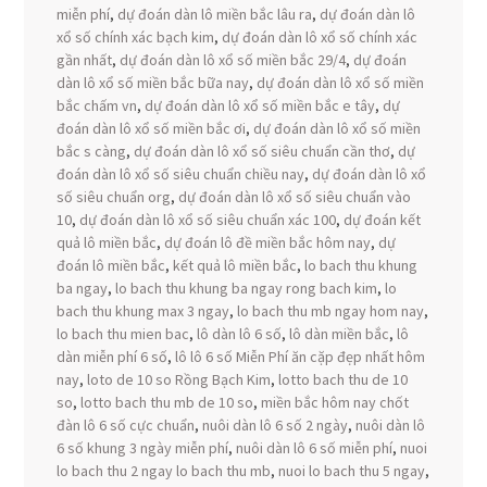
miễn phí
,
dự đoán dàn lô miền bắc lâu ra
,
dự đoán dàn lô
xổ số chính xác bạch kim
,
dự đoán dàn lô xổ số chính xác
gần nhất
,
dự đoán dàn lô xổ số miền bắc 29/4
,
dự đoán
dàn lô xổ số miền bắc bữa nay
,
dự đoán dàn lô xổ số miền
bắc chấm vn
,
dự đoán dàn lô xổ số miền bắc e tây
,
dự
đoán dàn lô xổ số miền bắc ơi
,
dự đoán dàn lô xổ số miền
bắc s càng
,
dự đoán dàn lô xổ số siêu chuẩn cần thơ
,
dự
đoán dàn lô xổ số siêu chuẩn chiều nay
,
dự đoán dàn lô xổ
số siêu chuẩn org
,
dự đoán dàn lô xổ số siêu chuẩn vào
10
,
dự đoán dàn lô xổ số siêu chuẩn xác 100
,
dự đoán kết
quả lô miền bắc
,
dự đoán lô đề miền bắc hôm nay
,
dự
đoán lô miền bắc
,
kết quả lô miền bắc
,
lo bach thu khung
ba ngay
,
lo bach thu khung ba ngay rong bach kim
,
lo
bach thu khung max 3 ngay
,
lo bach thu mb ngay hom nay
,
lo bach thu mien bac
,
lô dàn lô 6 số
,
lô dàn miền bắc
,
lô
dàn miễn phí 6 số
,
lô lô 6 số Miễn Phí ăn cặp đẹp nhất hôm
nay
,
loto de 10 so Rồng Bạch Kim
,
lotto bach thu de 10
so
,
lotto bach thu mb de 10 so
,
miền bắc hôm nay chốt
đàn lô 6 số cực chuẩn
,
nuôi dàn lô 6 số 2 ngày
,
nuôi dàn lô
6 số khung 3 ngày miễn phí
,
nuôi dàn lô 6 số miễn phí
,
nuoi
lo bach thu 2 ngay lo bach thu mb
,
nuoi lo bach thu 5 ngay
,