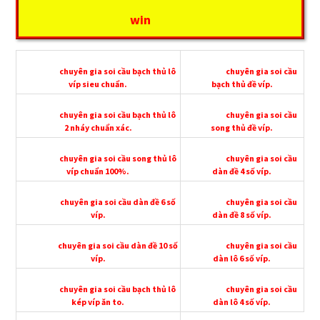
win
chuyên gia soi cầu bạch thủ lô
chuyên gia soi cầu
víp sieu chuẩn.
bạch thủ đề víp.
chuyên gia soi cầu bạch thủ lô
chuyên gia soi cầu
2 nháy chuẩn xác.
song thủ đề víp.
chuyên gia soi cầu song thủ lô
chuyên gia soi cầu
víp chuẩn 100%.
dàn đề 4 số víp.
chuyên gia soi cầu dàn đề 6 số
chuyên gia soi cầu
víp.
dàn đề 8 số víp.
chuyên gia soi cầu dàn đề 10 số
chuyên gia soi cầu
víp.
dàn lô 6 số víp.
chuyên gia soi cầu bạch thủ lô
chuyên gia soi cầu
kép víp ăn to.
dàn lô 4 số víp.