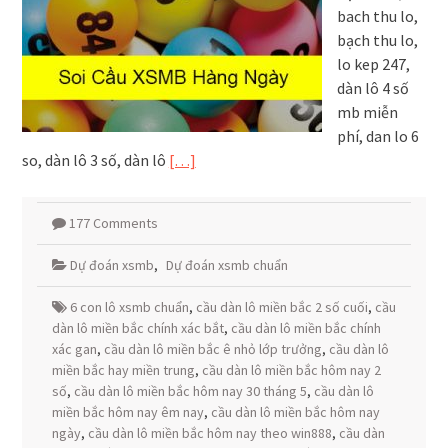
bach thu lo,
bạch thu lo,
lo kep 247,
dàn lô 4 số
mb miễn
phí, dan lo 6
so, dàn lô 3 số, dàn lô
[…]
177 Comments
Dự đoán xsmb
,
Dự đoán xsmb chuẩn
6 con lô xsmb chuẩn
,
cầu dàn lô miền bắc 2 số cuối
,
cầu
dàn lô miền bắc chính xác bắt
,
cầu dàn lô miền bắc chính
xác gan
,
cầu dàn lô miền bắc ê nhỏ lớp trưởng
,
cầu dàn lô
miền bắc hay miền trung
,
cầu dàn lô miền bắc hôm nay 2
số
,
cầu dàn lô miền bắc hôm nay 30 tháng 5
,
cầu dàn lô
miền bắc hôm nay êm nay
,
cầu dàn lô miền bắc hôm nay
ngày
,
cầu dàn lô miền bắc hôm nay theo win888
,
cầu dàn