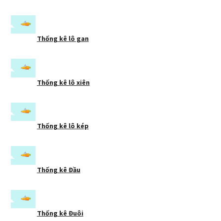
Thống kê lô gan
Thống kê lô xiên
Thống kê lô kép
Thống kê Đầu
Thống kê Đuôi