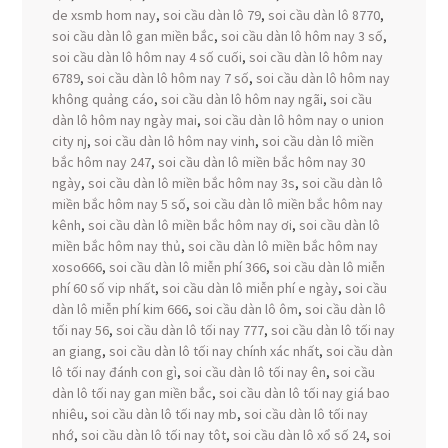
de xsmb hom nay
,
soi cầu dàn lô 79
,
soi cầu dàn lô 8770
,
soi cầu dàn lô gan miền bắc
,
soi cầu dàn lô hôm nay 3 số
,
soi cầu dàn lô hôm nay 4 số cuối
,
soi cầu dàn lô hôm nay
6789
,
soi cầu dàn lô hôm nay 7 số
,
soi cầu dàn lô hôm nay
không quảng cáo
,
soi cầu dàn lô hôm nay ngãi
,
soi cầu
dàn lô hôm nay ngày mai
,
soi cầu dàn lô hôm nay o union
city nj
,
soi cầu dàn lô hôm nay vinh
,
soi cầu dàn lô miền
bắc hôm nay 247
,
soi cầu dàn lô miền bắc hôm nay 30
ngày
,
soi cầu dàn lô miền bắc hôm nay 3s
,
soi cầu dàn lô
miền bắc hôm nay 5 số
,
soi cầu dàn lô miền bắc hôm nay
kênh
,
soi cầu dàn lô miền bắc hôm nay ơi
,
soi cầu dàn lô
miền bắc hôm nay thủ
,
soi cầu dàn lô miền bắc hôm nay
xoso666
,
soi cầu dàn lô miễn phí 366
,
soi cầu dàn lô miễn
phí 60 số vip nhất
,
soi cầu dàn lô miễn phí e ngày
,
soi cầu
dàn lô miễn phí kim 666
,
soi cầu dàn lô ôm
,
soi cầu dàn lô
tối nay 56
,
soi cầu dàn lô tối nay 777
,
soi cầu dàn lô tối nay
an giang
,
soi cầu dàn lô tối nay chính xác nhất
,
soi cầu dàn
lô tối nay đánh con gì
,
soi cầu dàn lô tối nay ên
,
soi cầu
dàn lô tối nay gan miền bắc
,
soi cầu dàn lô tối nay giá bao
nhiêu
,
soi cầu dàn lô tối nay mb
,
soi cầu dàn lô tối nay
nhớ
,
soi cầu dàn lô tối nay tôt
,
soi cầu dàn lô xổ số 24
,
soi