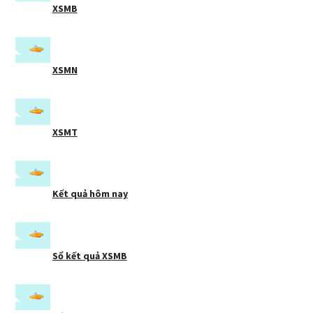
XSMB
XSMN
XSMT
Kết quả hôm nay
Sổ kết quả XSMB