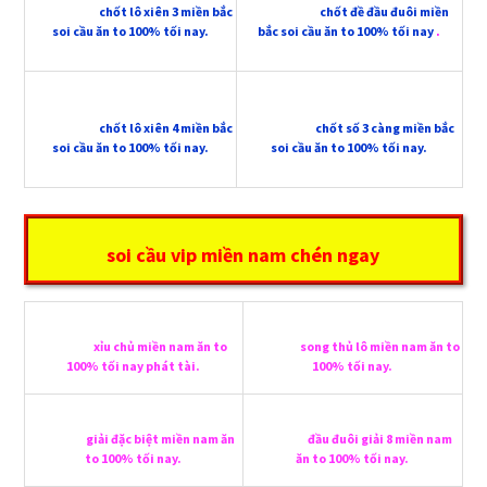
chốt lô xiên 3 miền bắc
chốt đề đầu đuôi miền
soi cầu ăn to 100% tối nay.
bắc soi cầu ăn to 100% tối nay
.
chốt lô xiên 4 miền bắc
chốt số 3 càng miền bắc
soi cầu ăn to 100% tối nay.
soi cầu ăn to 100% tối nay.
soi cầu vip miền nam chén ngay
xỉu chủ miền nam ăn to
song thủ lô miền nam ăn to
100% tối nay phát tài.
100% tối nay.
giải đặc biệt miền nam ăn
đầu đuôi giải 8 miền nam
to 100% tối nay.
ăn to 100% tối nay.