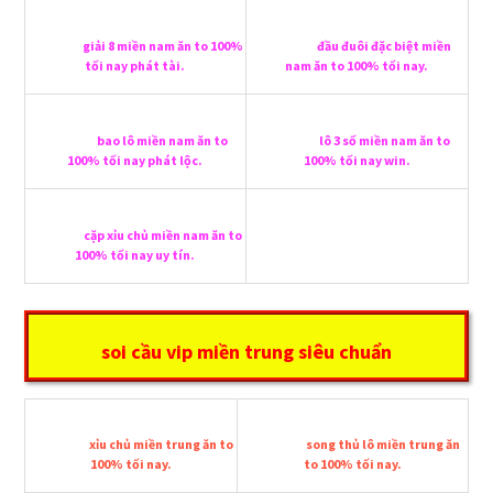
giải 8 miền nam ăn to 100%
đầu đuôi đặc biệt miền
tối nay phát tài.
nam ăn to 100% tối nay.
bao lô miền nam ăn to
lô 3 số miền nam ăn to
100% tối nay phát lộc.
100% tối nay win.
cặp xỉu chủ miền nam ăn to
100% tối nay uy tín.
soi cầu vip miền trung siêu chuẩn
xỉu chủ miền trung ăn to
song thủ lô miền trung ăn
100% tối nay.
to 100% tối nay.