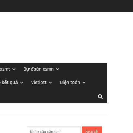
 xsmt
Dự đoán xsmn
 kết quả
Vietlott
Điện toán
Search