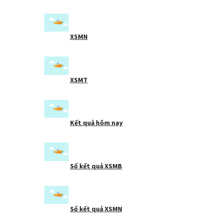
XSMN
XSMT
Kết quả hôm nay
Sổ kết quả XSMB
Sổ kết quả XSMN