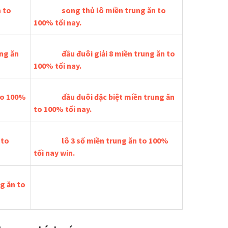
n to
song thủ lô miền trung ăn to
100% tối nay.
ung ăn
đầu đuôi giải 8 miền trung ăn to
100% tối nay.
 to 100%
đầu đuôi đặc biệt miền trung ăn
to 100% tối nay.
 to
lô 3 số miền trung ăn to 100%
tối nay win.
g ăn to