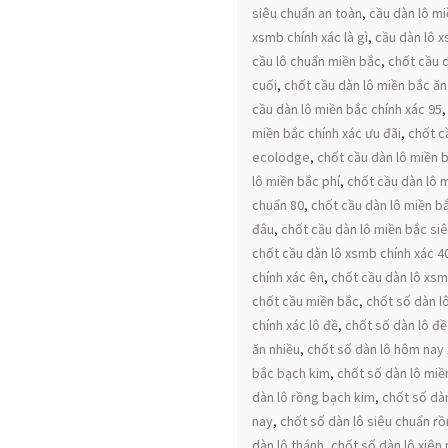
siêu chuẩn an toàn
,
cầu dàn lô mi
xsmb chính xác là gì
,
cầu dàn lô x
cầu lô chuẩn miền bắc
,
chốt cầu 
cuối
,
chốt cầu dàn lô miền bắc ăn
cầu dàn lô miền bắc chính xác 95
miền bắc chính xác ưu đãi
,
chốt c
ecolodge
,
chốt cầu dàn lô miền 
lô miền bắc phí
,
chốt cầu dàn lô 
chuẩn 80
,
chốt cầu dàn lô miền b
đâu
,
chốt cầu dàn lô miền bắc si
chốt cầu dàn lô xsmb chính xác 4
chính xác ên
,
chốt cầu dàn lô xsm
chốt cầu miền bắc
,
chốt số dàn l
chính xác lô đề
,
chốt số dàn lô đề
ăn nhiều
,
chốt số dàn lô hôm nay
bắc bạch kim
,
chốt số dàn lô mi
dàn lô rồng bạch kim
,
chốt số dà
nay
,
chốt số dàn lô siêu chuẩn r
dàn lô thánh
,
chốt số dàn lô xiên