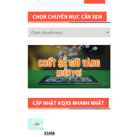
CHỌN CHUYÊN MỤC CẦN XEM
CHỌN
CHUYÊN
MỤC
CẦN
XEM
CẬP NHẬT KQXS NHANH NHẤT
XSMB