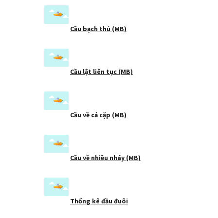
Cầu bạch thủ (MB)
Cầu lật liên tục (MB)
Cầu về cả cặp (MB)
Cầu về nhiều nháy (MB)
Thống kê đầu đuôi