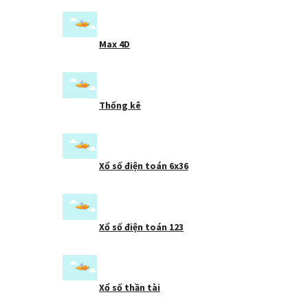
Max 4D
Thống kê
Xổ số điện toán 6x36
Xổ số điện toán 123
Xổ số thần tài