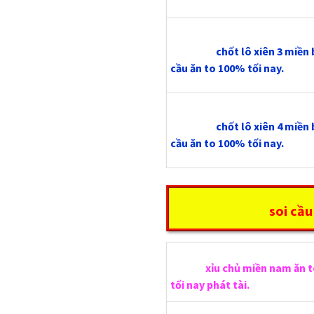
chốt lô xiên 3 miền 
cầu ăn to 100% tối nay.
chốt lô xiên 4 miền 
cầu ăn to 100% tối nay.
soi cầ
xỉu chủ miền nam ăn 
tối nay phát tài.