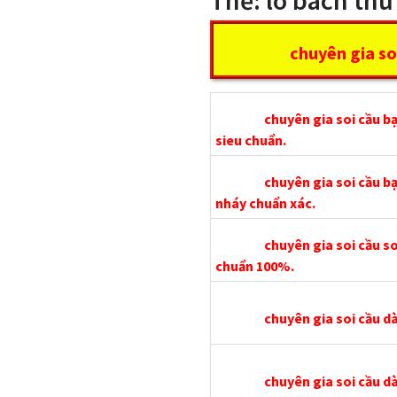
Thẻ:
lo bach th
chuyên gia so
chuyên gia soi cầu bạ
sieu chuẩn.
chuyên gia soi cầu bạ
nháy chuẩn xác.
chuyên gia soi cầu so
chuẩn 100%.
chuyên gia soi cầu dà
chuyên gia soi cầu dà