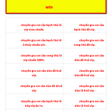
win
chuyên gia soi cầu bạch thủ lô
chuyên gia soi cầu
víp sieu chuẩn.
bạch thủ đề víp.
chuyên gia soi cầu bạch thủ lô
chuyên gia soi cầu
2 nháy chuẩn xác.
song thủ đề víp.
chuyên gia soi cầu song thủ lô
chuyên gia soi cầu
víp chuẩn 100%.
dàn đề 4 số víp.
chuyên gia soi cầu dàn đề 6 số
chuyên gia soi cầu
víp.
dàn đề 8 số víp.
chuyên gia soi cầu dàn đề 10 số
chuyên gia soi cầu
víp.
dàn lô 6 số víp.
chuyên gia soi cầu bạch thủ lô
chuyên gia soi cầu
kép víp ăn to.
dàn lô 4 số víp.