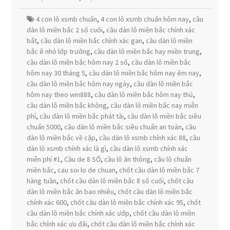
4 con lô xsmb chuẩn
,
4 con lô xsmb chuẩn hôm nay
,
cầu
dàn lô miền bắc 2 số cuối
,
cầu dàn lô miền bắc chính xác
bắt
,
cầu dàn lô miền bắc chính xác gan
,
cầu dàn lô miền
bắc ê nhỏ lớp trưởng
,
cầu dàn lô miền bắc hay miền trung
,
cầu dàn lô miền bắc hôm nay 2 số
,
cầu dàn lô miền bắc
hôm nay 30 tháng 5
,
cầu dàn lô miền bắc hôm nay êm nay
,
cầu dàn lô miền bắc hôm nay ngày
,
cầu dàn lô miền bắc
hôm nay theo win888
,
cầu dàn lô miền bắc hôm nay thủ
,
cầu dàn lô miền bắc không
,
cầu dàn lô miền bắc nay miễn
phí
,
cầu dàn lô miền bắc phát tài
,
cầu dàn lô miền bắc siêu
chuẩn 5000
,
cầu dàn lô miền bắc siêu chuẩn an toàn
,
cầu
dàn lô miền bắc về cặp
,
cầu dàn lô xsmb chính xác 88
,
cầu
dàn lô xsmb chính xác là gì
,
cầu dàn lô xsmb chính xác
miễn phí #1
,
Cầu de 8 SỐ
,
cầu lô ăn thông
,
cầu lô chuẩn
miền bắc
,
cau soi lo de chuan
,
chốt cầu dàn lô miền bắc 7
hàng tuần
,
chốt cầu dàn lô miền bắc 8 số cuối
,
chốt cầu
dàn lô miền bắc ăn bao nhiêu
,
chốt cầu dàn lô miền bắc
chính xác 600
,
chốt cầu dàn lô miền bắc chính xác 95
,
chốt
cầu dàn lô miền bắc chính xác ướp
,
chốt cầu dàn lô miền
bắc chính xác ưu đãi
,
chốt cầu dàn lô miền bắc chính xác