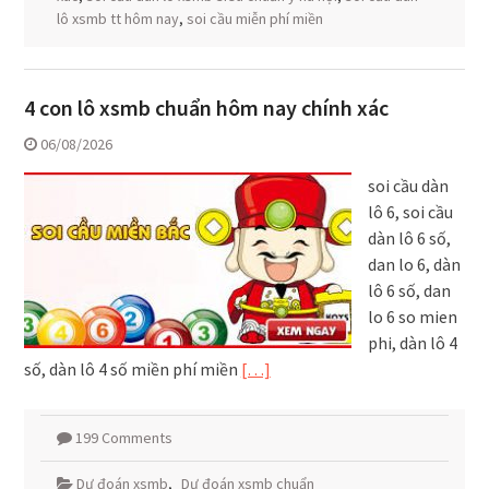
lô xsmb tt hôm nay
,
soi cầu miễn phí miền
4 con lô xsmb chuẩn hôm nay chính xác
06/08/2026
soi cầu dàn
lô 6, soi cầu
dàn lô 6 số,
dan lo 6, dàn
lô 6 số, dan
lo 6 so mien
phi, dàn lô 4
số, dàn lô 4 số miền phí miền
[…]
199 Comments
Dự đoán xsmb
,
Dự đoán xsmb chuẩn