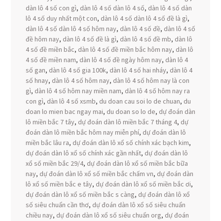
dàn lô 4 số con gì
,
dàn lô 4 số dàn lô 4 số
,
dàn lô 4 số dàn
lô 4 số duy nhất một con
,
dàn lô 4 số dàn lô 4 số đề là gì
,
dàn lô 4 số dàn lô 4 số hôm nay
,
dàn lô 4 số đề
,
dàn lô 4 số
đề hôm nay
,
dàn lô 4 số đề là gì
,
dàn lô 4 số đề mb
,
dàn lô
4 số đề miền bắc
,
dàn lô 4 số đề miền bắc hôm nay
,
dàn lô
4 số đề miền nam
,
dàn lô 4 số đề ngày hôm nay
,
dàn lô 4
số gan
,
dàn lô 4 số gia 100k
,
dàn lô 4 số hai nháy
,
dàn lô 4
số hnay
,
dàn lô 4 số hôm nay
,
dàn lô 4 số hôm nay là con
gì
,
dàn lô 4 số hôm nay miền nam
,
dàn lô 4 số hôm nay ra
con gì
,
dàn lô 4 số xsmb
,
du doan cau soi lo de chuan
,
du
doan lo mien bac ngay mai
,
du doan so lo de
,
dự đoán dàn
lô miền bắc 7 tây
,
dự đoán dàn lô miền bắc 7 tháng 4
,
dự
đoán dàn lô miền bắc hôm nay miễn phí
,
dự đoán dàn lô
miền bắc lâu ra
,
dự đoán dàn lô xổ số chính xác bạch kim
,
dự đoán dàn lô xổ số chính xác gần nhất
,
dự đoán dàn lô
xổ số miền bắc 29/4
,
dự đoán dàn lô xổ số miền bắc bữa
nay
,
dự đoán dàn lô xổ số miền bắc chấm vn
,
dự đoán dàn
lô xổ số miền bắc e tây
,
dự đoán dàn lô xổ số miền bắc ơi
,
dự đoán dàn lô xổ số miền bắc s càng
,
dự đoán dàn lô xổ
số siêu chuẩn cần thơ
,
dự đoán dàn lô xổ số siêu chuẩn
chiều nay
,
dự đoán dàn lô xổ số siêu chuẩn org
,
dự đoán