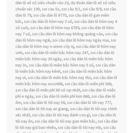
dàn lô xổ số siêu chuẩn vào 10
,
dự đoán dàn lô xổ số siêu
chuẩn xác 100
,
soi cau 5s
,
soi cầu 9/1
,
soi cầu 9/9
,
soi cầu
dàn lô 79
,
soi cầu dàn lô 8770
,
soi cầu dàn lô gan miền
bắc
,
soi cầu dàn lô hôm nay 3 số
,
soi cầu dàn lô hôm nay 4
số cuối
,
soi cầu dàn lô hôm nay 6789
,
soi cầu dàn lô hôm
nay 7 số
,
soi cầu dàn lô hôm nay không quảng cáo
,
soi cầu
dàn lô hôm nay ngãi
,
soi cầu dàn lô hôm nay ngày mai
,
soi
cầu dàn lô hôm nay o union city nj
,
soi cầu dàn lô hôm nay
vinh
,
soi cầu dàn lô miền bắc hôm nay 247
,
soi cầu dàn lô
miền bắc hôm nay 30 ngày
,
soi cầu dàn lô miền bắc hôm
nay 3s
,
soi cầu dàn lô miền bắc hôm nay 5 số
,
soi cầu dàn
lô miền bắc hôm nay kênh
,
soi cầu dàn lô miền bắc hôm
nay ơi
,
soi cầu dàn lô miền bắc hôm nay thủ
,
soi cầu dàn lô
miền bắc hôm nay xoso666
,
soi cầu dàn lô miễn phí 366
,
soi cầu dàn lô miễn phí 60 số vip nhất
,
soi cầu dàn lô miễn
phí e ngày
,
soi cầu dàn lô miễn phí kim 666
,
soi cầu dàn lô
ôm
,
soi cầu dàn lô tối nay 56
,
soi cầu dàn lô tối nay 777
,
soi cầu dàn lô tối nay an giang
,
soi cầu dàn lô tối nay chính
xác nhất
,
soi cầu dàn lô tối nay đánh con gì
,
soi cầu dàn lô
tối nay ên
,
soi cầu dàn lô tối nay gan miền bắc
,
soi cầu dàn
lô tối nay giá bao nhiêu
,
soi cầu dàn lô tối nay mb
,
soi cầu