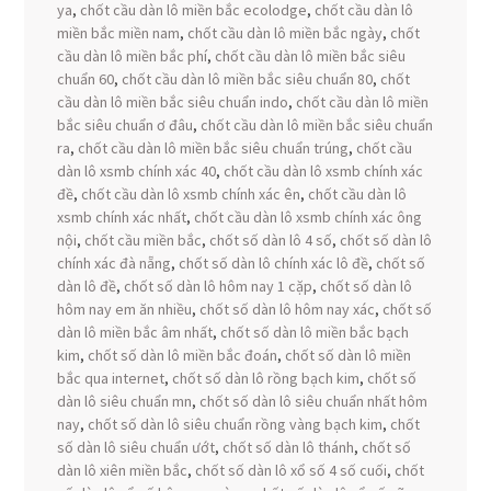
ya
,
chốt cầu dàn lô miền bắc ecolodge
,
chốt cầu dàn lô
miền bắc miền nam
,
chốt cầu dàn lô miền bắc ngày
,
chốt
cầu dàn lô miền bắc phí
,
chốt cầu dàn lô miền bắc siêu
chuẩn 60
,
chốt cầu dàn lô miền bắc siêu chuẩn 80
,
chốt
cầu dàn lô miền bắc siêu chuẩn indo
,
chốt cầu dàn lô miền
bắc siêu chuẩn ơ đâu
,
chốt cầu dàn lô miền bắc siêu chuẩn
ra
,
chốt cầu dàn lô miền bắc siêu chuẩn trúng
,
chốt cầu
dàn lô xsmb chính xác 40
,
chốt cầu dàn lô xsmb chính xác
đề
,
chốt cầu dàn lô xsmb chính xác ên
,
chốt cầu dàn lô
xsmb chính xác nhất
,
chốt cầu dàn lô xsmb chính xác ông
nội
,
chốt cầu miền bắc
,
chốt số dàn lô 4 số
,
chốt số dàn lô
chính xác đà nẵng
,
chốt số dàn lô chính xác lô đề
,
chốt số
dàn lô đề
,
chốt số dàn lô hôm nay 1 cặp
,
chốt số dàn lô
hôm nay em ăn nhiều
,
chốt số dàn lô hôm nay xác
,
chốt số
dàn lô miền bắc âm nhất
,
chốt số dàn lô miền bắc bạch
kim
,
chốt số dàn lô miền bắc đoán
,
chốt số dàn lô miền
bắc qua internet
,
chốt số dàn lô rồng bạch kim
,
chốt số
dàn lô siêu chuẩn mn
,
chốt số dàn lô siêu chuẩn nhất hôm
nay
,
chốt số dàn lô siêu chuẩn rồng vàng bạch kim
,
chốt
số dàn lô siêu chuẩn ướt
,
chốt số dàn lô thánh
,
chốt số
dàn lô xiên miền bắc
,
chốt số dàn lô xổ số 4 số cuối
,
chốt