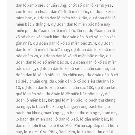
dàn lô xsmb siêu chuẩn rừng
,
chốt số dàn lô xsmb yes
,
con lô xsmb chuẩn
,
dàn đề 6 số miền bắc
,
du doan ket lo
mien bac
,
dự đoán dàn lô miền bắc 7 tây
,
dự đoán dàn lô
miền bắc 7 tháng 4
,
dự đoán dàn lô miền bắc hôm nay
miễn phí
,
dự đoán dàn lô miền bắc lâu ra
,
dự đoán dàn lô
xổ số chính xác bạch kim
,
dự đoán dàn lô xổ số chính xác
gần nhất
,
dự đoán dàn lô xổ số miền bắc 29/4
,
dự đoán
dàn lô xổ số miền bắc bữa nay
,
dự đoán dàn lô xổ số miền
bắc chấm vn
,
dự đoán dàn lô xổ số miền bắc e tây
,
dự
đoán dàn lô xổ số miền bắc ơi
,
dự đoán dàn lô xổ số miền
bắc s càng
,
dự đoán dàn lô xổ số siêu chuẩn cần thơ
,
dự
đoán dàn lô xổ số siêu chuẩn chiều nay
,
dự đoán dàn lô xổ
số siêu chuẩn org
,
dự đoán dàn lô xổ số siêu chuẩn vào
10
,
dự đoán dàn lô xổ số siêu chuẩn xác 100
,
dự đoán kết
quả lô miền bắc
,
dự đoán lô đề miền bắc hôm nay
,
dự
đoán lô miền bắc
,
kết quả lô miền bắc
,
lo bach thu khung
ba ngay
,
lo bach thu khung ba ngay rong bach kim
,
lo
bach thu khung max 3 ngay
,
lo bach thu mb ngay hom nay
,
lo bach thu mien bac
,
lô dàn lô 6 số
,
lô dàn miền bắc
,
lô
dàn miễn phí 6 số
,
lô lô 6 số Miễn Phí ăn cặp đẹp nhất hôm
nay
,
loto de 10 so Rồng Bạch Kim
,
lotto bach thu de 10