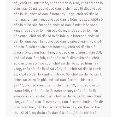
nội
,
chốt cầu miền bắc
,
chốt số dàn lô 4 số
,
chốt số dàn lô
chính xác đà nẵng
,
chốt số dàn lô chính xác lô đề
,
chốt số
dàn lô đề
,
chốt số dàn lô hôm nay 1 cặp
,
chốt số dàn lô
hôm nay em ăn nhiều
,
chốt số dàn lô hôm nay xác
,
chốt số
dàn lô miền bắc âm nhất
,
chốt số dàn lô miền bắc bạch
kim
,
chốt số dàn lô miền bắc đoán
,
chốt số dàn lô miền
bắc euro
,
chốt số dàn lô miền bắc qua internet
,
chốt số
dàn lô rồng bạch kim
,
chốt số dàn lô siêu chuẩn mn
,
chốt
số dàn lô siêu chuẩn nhất hôm nay
,
chốt số dàn lô siêu
chuẩn rồng vàng bạch kim
,
chốt số dàn lô siêu chuẩn ướt
,
chốt số dàn lô thánh
,
chốt số dàn lô xiên miền bắc
,
chốt
số dàn lô xổ số 4 số cuối
,
chốt số dàn lô xổ số hôm nay
vàng
,
chốt số dàn lô xổ số vũng tàu
,
chốt số dàn lô xsmb
99
,
chốt số dàn lô xsmb chính xác 00
,
chốt số dàn lô xsmb
chính xác 50 miễn phí
,
chốt số dàn lô xsmb chính xác
77777
,
chốt số dàn lô xsmb chính xác 99
,
chốt số dàn lô
xsmb êđê
,
chốt số dàn lô xsmb online
,
chốt số dàn lô
xsmb siêu chuẩn đặc biệt
,
chốt số dàn lô xsmb siêu chuẩn
rừng
,
chốt số dàn lô xsmb yes
,
con lô xsmb chuẩn
,
dàn đề
6 số miền bắc
,
dàn lô 8 số xsmb hôm nay
,
du doan lo bach
thu 101010
,
dự đoán cầu dàn lô 8 số
,
dự đoán chính xác