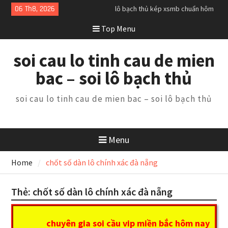
Skip
06 Th8, 2026
lô bạch thủ kép xsmb chuẩn hôm
to
nay chính xác
Top Menu
content
đề song thủ xsmb chuẩn hôm nay
chính xác
10 con đề xsmb chuẩn hôm nay
soi cau lo tinh cau de mien
chính xác
bac – soi lô bạch thủ
soi cau lo tinh cau de mien bac – soi lô bạch thủ
Menu
Home
chốt số dàn lô chính xác đà nẵng
Thẻ:
chốt số dàn lô chính xác đà nẵng
chuyên gia soi cầu vip miền bắc hôm nay