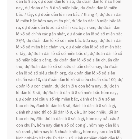
dàn lô 8 số
,
dự đoán dàn lô 8 số
,
dự đoán dàn lô 8 số hôm
nay
,
dự đoán dàn lô 8 số miền bắc
,
dự đoán dàn lô miền
bắc 7 tây
,
dự đoán dàn lô miền bắc 7 tháng 4
,
dự đoán dàn
lô miền bắc hôm nay miễn phí
,
dự đoán dàn lô miền bắc lâu
ra
,
dự đoán dàn lô xổ số chính xác bạch kim
,
dự đoán dàn
lô xổ số chính xác gần nhất
,
dự đoán dàn lô xổ số miền bắc
29/4
,
dự đoán dàn lô xổ số miền bắc bữa nay
,
dự đoán dàn
lô xổ số miền bắc chấm vn
,
dự đoán dàn lô xổ số miền bắc
e tây
,
dự đoán dàn lô xổ số miền bắc ơi
,
dự đoán dàn lô xổ
số miền bắc s càng
,
dự đoán dàn lô xổ số siêu chuẩn cần
thơ
,
dự đoán dàn lô xổ số siêu chuẩn chiều nay
,
dự đoán
dàn lô xổ số siêu chuẩn org
,
dự đoán dàn lô xổ số siêu
chuẩn vào 10
,
dự đoán dàn lô xổ số siêu chuẩn xác 100
,
dự
đoán lô 8 con chuẩn
,
dự đoán lô 8 con hôm nay
,
dự đoán
lô dàn lô 8 số
,
dự đoán lô dàn lô 8 số miền bắc hôm nay
,
Dự đoán soi cầu 8 số vip miền bắc
,
đánh dàn lô 8 số an
bao nhiêu
,
đánh lô dàn lô 8 số
,
đánh lô dàn lô 8 số là gì
,
đánh như nào thì có lãi dàn lô 8
,
đè 1 ăn bao nhiêu
,
đề ăn
bao nhiêu
,
độc thủ lô dàn lô 8 số là gì
,
hôm nay bắt cầu 8
con chuẩn
,
hôm nay dàn 8 số có con gì
,
hôm nay dàn lô 8
số xsmb
,
hôm nay lô 8 chuẩn không
,
hôm nay soi dàn 8 lô
,
kinh nghiệm bắt chuẩn dàn 8 số
,
Kinh nghiệm đánh dàn lô 8