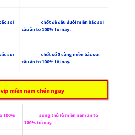
bắc soi
chốt đề đầu đuôi miền bắc soi
cầu ăn to 100% tối nay
.
bắc soi
chốt số 3 càng miền bắc soi
cầu ăn to 100% tối nay.
u vip miền nam chén ngay
to 100%
song thủ lô miền nam ăn to
100% tối nay.