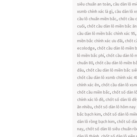
siêu chuẩn an toàn
,
cầu dàn lô mi
xsmb chính xác là gì
,
cầu dàn lô x
cầu lô chuẩn miền bắc
,
chốt cầu 
cuối
,
chốt cầu dàn lô miền bắc ăn
cầu dàn lô miền bắc chính xác 95
miền bắc chính xác ưu đãi
,
chốt c
ecolodge
,
chốt cầu dàn lô miền 
lô miền bắc phí
,
chốt cầu dàn lô 
chuẩn 80
,
chốt cầu dàn lô miền b
đâu
,
chốt cầu dàn lô miền bắc si
chốt cầu dàn lô xsmb chính xác 4
chính xác ên
,
chốt cầu dàn lô xsm
chốt cầu miền bắc
,
chốt số dàn l
chính xác lô đề
,
chốt số dàn lô đề
ăn nhiều
,
chốt số dàn lô hôm nay
bắc bạch kim
,
chốt số dàn lô mi
dàn lô rồng bạch kim
,
chốt số dà
nay
,
chốt số dàn lô siêu chuẩn r
dàn lô thánh
,
chốt số dàn lô xiên