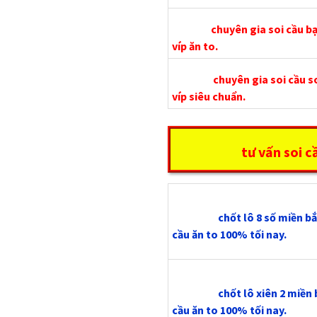
chuyên gia soi cầu b
víp ăn to.
chuyên gia soi cầu s
víp siêu chuẩn.
tư vấn soi c
chốt lô 8 số miền bắ
cầu ăn to 100% tối nay.
chốt lô xiên 2 miền 
cầu ăn to 100% tối nay.