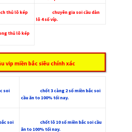
ạch thủ lô kép
chuyên gia soi cầu dàn
lô 4 số víp.
ong thủ lô kép
ầu vip miền bắc siêu chính xác
c soi
chốt 3 càng 2 số miền bắc soi
cầu ăn to 100% tối nay.
bắc soi
chốt lô 10 số miền bắc soi cầu
ăn to 100% tối nay.