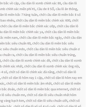
ền bắc về cặp
,
cầu dàn lô xsmb chính xác 88
,
cầu dàn lô
smb chính xác miễn phí #1
,
Cầu de 8 SỐ
,
cầu lô ăn thông
,
dàn lô miền bắc 7 hàng tuần
,
chốt cầu dàn lô miền bắc 8 số
 bao nhiêu
,
chốt cầu dàn lô miền bắc chính xác 600
,
chốt
,
chốt cầu dàn lô miền bắc chính xác ướp
,
chốt cầu dàn lô
ầu dàn lô miền bắc chính xác ya
,
chốt cầu dàn lô miền bắc
bắc miền nam
,
chốt cầu dàn lô miền bắc ngày
,
chốt cầu dàn
miền bắc siêu chuẩn 60
,
chốt cầu dàn lô miền bắc siêu
ắc siêu chuẩn indo
,
chốt cầu dàn lô miền bắc siêu chuẩn ơ
êu chuẩn ra
,
chốt cầu dàn lô miền bắc siêu chuẩn trúng
,
0
,
chốt cầu dàn lô xsmb chính xác đề
,
chốt cầu dàn lô xsmb
b chính xác nhất
,
chốt cầu dàn lô xsmb chính xác ông nội
,
ô 4 số
,
chốt số dàn lô chính xác đà nẵng
,
chốt số dàn lô
,
chốt số dàn lô hôm nay 1 cặp
,
chốt số dàn lô hôm nay em
 xác
,
chốt số dàn lô miền bắc âm nhất
,
chốt số dàn lô miền
ền bắc đoán
,
chốt số dàn lô miền bắc qua internet
,
chốt số
n lô siêu chuẩn mn
,
chốt số dàn lô siêu chuẩn nhất hôm
ồng vàng bạch kim
,
chốt số dàn lô siêu chuẩn ướt
,
chốt số
 miền bắc
,
chốt số dàn lô xổ số 4 số cuối
,
chốt số dàn lô xổ