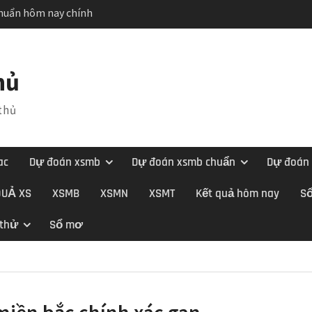
 chuẩn hôm nay chính
p xsmb chuẩn hôm nay
hủ
chuẩn hôm nay chính
 thủ
ac
Dự đoán xsmb
Dự đoán xsmb chuẩn
Dự đoán
QUẢ XS
XSMB
XSMN
XSMT
Kết quả hôm nay
Sổ
 thử
Sổ mơ