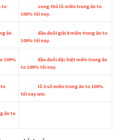
n to
song thủ lô miền trung ăn to
100% tối nay.
ung ăn
đầu đuôi giải 8 miền trung ăn to
100% tối nay.
 to 100%
đầu đuôi đặc biệt miền trung ăn
to 100% tối nay.
 to
lô 3 số miền trung ăn to 100%
tối nay win.
g ăn to