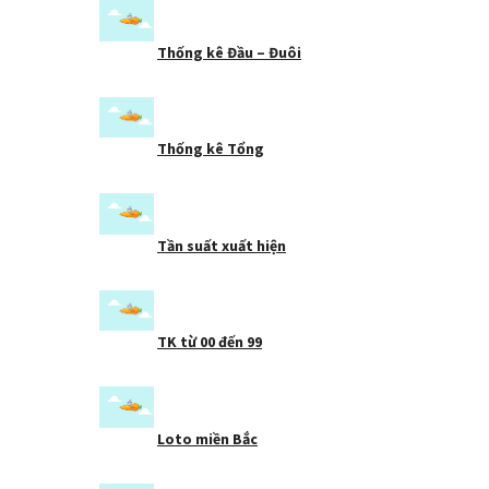
Thống kê Đầu – Đuôi
Thống kê Tổng
Tần suất xuất hiện
TK từ 00 đến 99
Loto miền Bắc