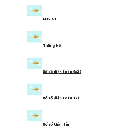
Max 4D
Thống kê
Xổ số điện toán 6x36
Xổ số điện toán 123
Xổ số thần tài