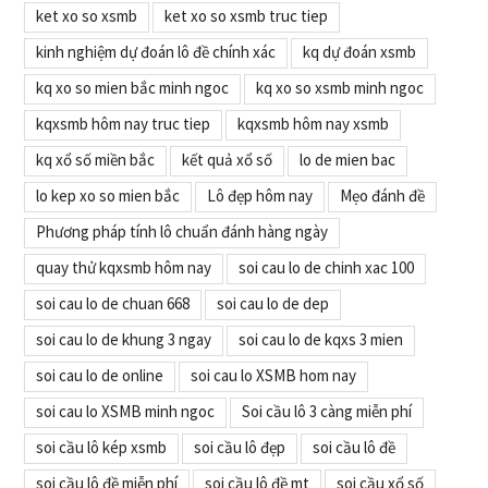
ket xo so xsmb
ket xo so xsmb truc tiep
kinh nghiệm dự đoán lô đề chính xác
kq dự đoán xsmb
kq xo so mien bắc minh ngoc
kq xo so xsmb minh ngoc
kqxsmb hôm nay truc tiep
kqxsmb hôm nay xsmb
kq xổ số miền bắc
kết quả xổ số
lo de mien bac
lo kep xo so mien bắc
Lô đẹp hôm nay
Mẹo đánh đề
Phương pháp tính lô chuẩn đánh hàng ngày
quay thử kqxsmb hôm nay
soi cau lo de chinh xac 100
soi cau lo de chuan 668
soi cau lo de dep
soi cau lo de khung 3 ngay
soi cau lo de kqxs 3 mien
soi cau lo de online
soi cau lo XSMB hom nay
soi cau lo XSMB minh ngoc
Soi cầu lô 3 càng miễn phí
soi cầu lô kép xsmb
soi cầu lô đẹp
soi cầu lô đề
soi cầu lô đề miễn phí
soi cầu lô đề mt
soi cầu xổ số