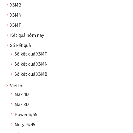
XSMB
XSMN
XSMT
Kết quả hôm nay
Sổ kết quả
Sổ kết quả XSMT
Sổ kết quả XSMN
Sổ kết quả XSMB
Vietlott
Max 4D
Max 3D
Power 6/55
Mega 6/45