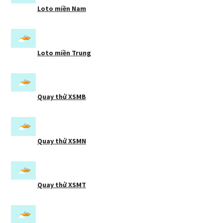
Loto miền Nam
Loto miền Trung
Quay thử XSMB
Quay thử XSMN
Quay thử XSMT