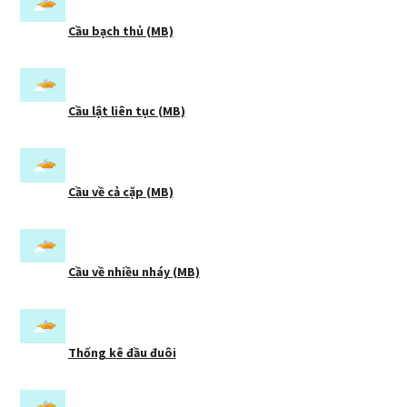
Cầu bạch thủ (MB)
Cầu lật liên tục (MB)
Cầu về cả cặp (MB)
Cầu về nhiều nháy (MB)
Thống kê đầu đuôi