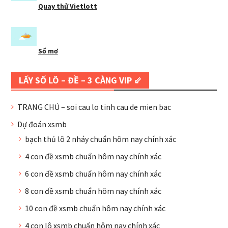
Quay thử Vietlott
Sổ mơ
LẤY SỐ LÔ – ĐỀ – 3 CÀNG VIP ⇙
TRANG CHỦ – soi cau lo tinh cau de mien bac
Dự đoán xsmb
bạch thủ lô 2 nháy chuẩn hôm nay chính xác
4 con đề xsmb chuẩn hôm nay chính xác
6 con đề xsmb chuẩn hôm nay chính xác
8 con đề xsmb chuẩn hôm nay chính xác
10 con đề xsmb chuẩn hôm nay chính xác
4 con lô xsmb chuẩn hôm nay chính xác