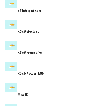
Sổ kết quả XSMT
Xổ số vietlott
Xổ số Mega 6/45
Xổ số Power 6/55
Max 3D