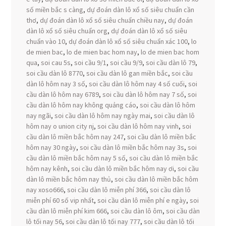
số miền bắc s càng
,
dự đoán dàn lô xổ số siêu chuẩn cần
thơ
,
dự đoán dàn lô xổ số siêu chuẩn chiều nay
,
dự đoán
dàn lô xổ số siêu chuẩn org
,
dự đoán dàn lô xổ số siêu
chuẩn vào 10
,
dự đoán dàn lô xổ số siêu chuẩn xác 100
,
lo
de mien bac
,
lo de mien bac hom nay
,
lo de mien bac hom
qua
,
soi cau 5s
,
soi cầu 9/1
,
soi cầu 9/9
,
soi cầu dàn lô 79
,
soi cầu dàn lô 8770
,
soi cầu dàn lô gan miền bắc
,
soi cầu
dàn lô hôm nay 3 số
,
soi cầu dàn lô hôm nay 4 số cuối
,
soi
cầu dàn lô hôm nay 6789
,
soi cầu dàn lô hôm nay 7 số
,
soi
cầu dàn lô hôm nay không quảng cáo
,
soi cầu dàn lô hôm
nay ngãi
,
soi cầu dàn lô hôm nay ngày mai
,
soi cầu dàn lô
hôm nay o union city nj
,
soi cầu dàn lô hôm nay vinh
,
soi
cầu dàn lô miền bắc hôm nay 247
,
soi cầu dàn lô miền bắc
hôm nay 30 ngày
,
soi cầu dàn lô miền bắc hôm nay 3s
,
soi
cầu dàn lô miền bắc hôm nay 5 số
,
soi cầu dàn lô miền bắc
hôm nay kênh
,
soi cầu dàn lô miền bắc hôm nay ơi
,
soi cầu
dàn lô miền bắc hôm nay thủ
,
soi cầu dàn lô miền bắc hôm
nay xoso666
,
soi cầu dàn lô miễn phí 366
,
soi cầu dàn lô
miễn phí 60 số vip nhất
,
soi cầu dàn lô miễn phí e ngày
,
soi
cầu dàn lô miễn phí kim 666
,
soi cầu dàn lô ôm
,
soi cầu dàn
lô tối nay 56
,
soi cầu dàn lô tối nay 777
,
soi cầu dàn lô tối