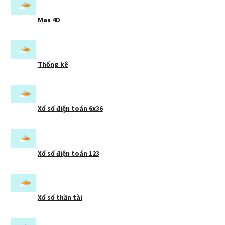
Max 4D
Thống kê
Xổ số điện toán 6x36
Xổ số điện toán 123
Xổ số thần tài