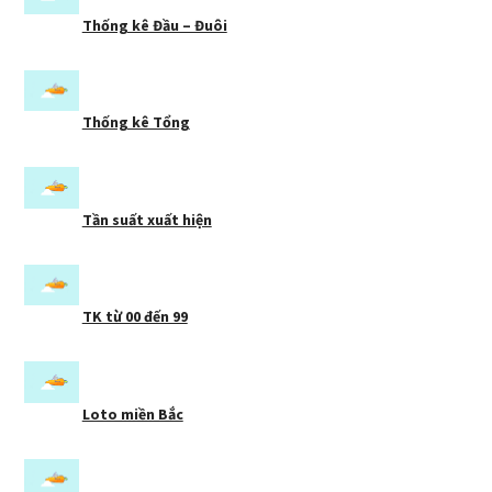
Thống kê Đầu – Đuôi
Thống kê Tổng
Tần suất xuất hiện
TK từ 00 đến 99
Loto miền Bắc