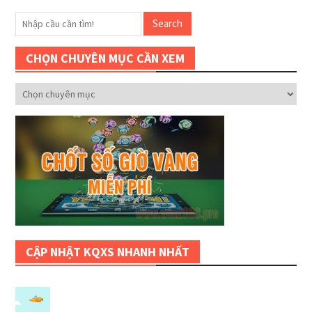
Search
CHỌN CHUYÊN MỤC CẦN XEM
CHỌN
CHUYÊN
MỤC
CẦN
XEM
CẬP NHẬT KQXS NHANH NHẤT