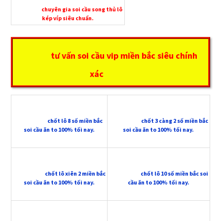
chuyên gia soi cầu song thủ lô
kép víp siêu chuẩn.
tư vấn soi cầu vip miền bắc siêu chính
xác
chốt lô 8 số miền bắc
chốt 3 càng 2 số miền bắc
soi cầu ăn to 100% tối nay.
soi cầu ăn to 100% tối nay.
chốt lô xiên 2 miền bắc
chốt lô 10 số miền bắc soi
soi cầu ăn to 100% tối nay.
cầu ăn to 100% tối nay.