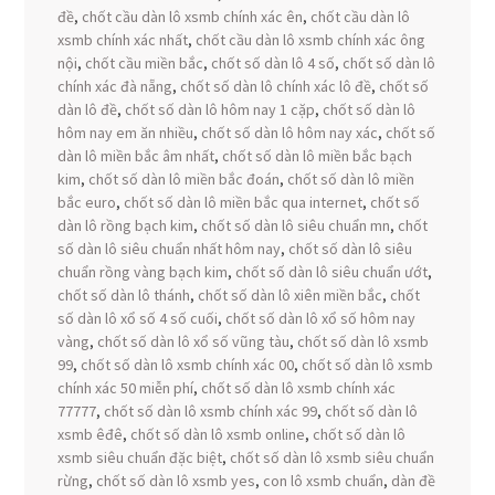
đề
,
chốt cầu dàn lô xsmb chính xác ên
,
chốt cầu dàn lô
xsmb chính xác nhất
,
chốt cầu dàn lô xsmb chính xác ông
nội
,
chốt cầu miền bắc
,
chốt số dàn lô 4 số
,
chốt số dàn lô
chính xác đà nẵng
,
chốt số dàn lô chính xác lô đề
,
chốt số
dàn lô đề
,
chốt số dàn lô hôm nay 1 cặp
,
chốt số dàn lô
hôm nay em ăn nhiều
,
chốt số dàn lô hôm nay xác
,
chốt số
dàn lô miền bắc âm nhất
,
chốt số dàn lô miền bắc bạch
kim
,
chốt số dàn lô miền bắc đoán
,
chốt số dàn lô miền
bắc euro
,
chốt số dàn lô miền bắc qua internet
,
chốt số
dàn lô rồng bạch kim
,
chốt số dàn lô siêu chuẩn mn
,
chốt
số dàn lô siêu chuẩn nhất hôm nay
,
chốt số dàn lô siêu
chuẩn rồng vàng bạch kim
,
chốt số dàn lô siêu chuẩn ướt
,
chốt số dàn lô thánh
,
chốt số dàn lô xiên miền bắc
,
chốt
số dàn lô xổ số 4 số cuối
,
chốt số dàn lô xổ số hôm nay
vàng
,
chốt số dàn lô xổ số vũng tàu
,
chốt số dàn lô xsmb
99
,
chốt số dàn lô xsmb chính xác 00
,
chốt số dàn lô xsmb
chính xác 50 miễn phí
,
chốt số dàn lô xsmb chính xác
77777
,
chốt số dàn lô xsmb chính xác 99
,
chốt số dàn lô
xsmb êđê
,
chốt số dàn lô xsmb online
,
chốt số dàn lô
xsmb siêu chuẩn đặc biệt
,
chốt số dàn lô xsmb siêu chuẩn
rừng
,
chốt số dàn lô xsmb yes
,
con lô xsmb chuẩn
,
dàn đề