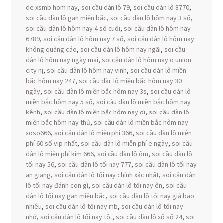
de xsmb hom nay
,
soi cầu dàn lô 79
,
soi cầu dàn lô 8770
,
soi cầu dàn lô gan miền bắc
,
soi cầu dàn lô hôm nay 3 số
,
soi cầu dàn lô hôm nay 4 số cuối
,
soi cầu dàn lô hôm nay
6789
,
soi cầu dàn lô hôm nay 7 số
,
soi cầu dàn lô hôm nay
không quảng cáo
,
soi cầu dàn lô hôm nay ngãi
,
soi cầu
dàn lô hôm nay ngày mai
,
soi cầu dàn lô hôm nay o union
city nj
,
soi cầu dàn lô hôm nay vinh
,
soi cầu dàn lô miền
bắc hôm nay 247
,
soi cầu dàn lô miền bắc hôm nay 30
ngày
,
soi cầu dàn lô miền bắc hôm nay 3s
,
soi cầu dàn lô
miền bắc hôm nay 5 số
,
soi cầu dàn lô miền bắc hôm nay
kênh
,
soi cầu dàn lô miền bắc hôm nay ơi
,
soi cầu dàn lô
miền bắc hôm nay thủ
,
soi cầu dàn lô miền bắc hôm nay
xoso666
,
soi cầu dàn lô miễn phí 366
,
soi cầu dàn lô miễn
phí 60 số vip nhất
,
soi cầu dàn lô miễn phí e ngày
,
soi cầu
dàn lô miễn phí kim 666
,
soi cầu dàn lô ôm
,
soi cầu dàn lô
tối nay 56
,
soi cầu dàn lô tối nay 777
,
soi cầu dàn lô tối nay
an giang
,
soi cầu dàn lô tối nay chính xác nhất
,
soi cầu dàn
lô tối nay đánh con gì
,
soi cầu dàn lô tối nay ên
,
soi cầu
dàn lô tối nay gan miền bắc
,
soi cầu dàn lô tối nay giá bao
nhiêu
,
soi cầu dàn lô tối nay mb
,
soi cầu dàn lô tối nay
nhớ
,
soi cầu dàn lô tối nay tôt
,
soi cầu dàn lô xổ số 24
,
soi