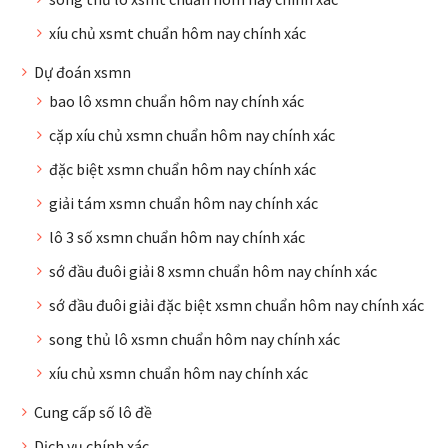
xíu chủ xsmt chuẩn hôm nay chính xác
Dự đoán xsmn
bao lô xsmn chuẩn hôm nay chính xác
cặp xíu chủ xsmn chuẩn hôm nay chính xác
đặc biệt xsmn chuẩn hôm nay chính xác
giải tám xsmn chuẩn hôm nay chính xác
lô 3 số xsmn chuẩn hôm nay chính xác
sớ đầu đuôi giải 8 xsmn chuẩn hôm nay chính xác
sớ đầu đuôi giải đặc biệt xsmn chuẩn hôm nay chính xác
song thủ lô xsmn chuẩn hôm nay chính xác
xíu chủ xsmn chuẩn hôm nay chính xác
Cung cấp số lô đề
Dịch vụ chính xác