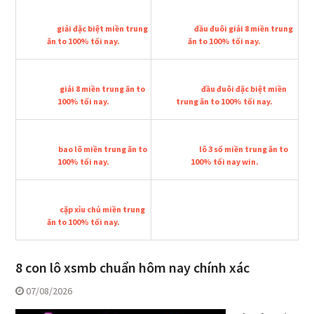
giải đặc biệt miền trung
đầu đuôi giải 8 miền trung
ăn to 100% tối nay.
ăn to 100% tối nay.
giải 8 miền trung ăn to
đầu đuôi đặc biệt miền
100% tối nay.
trung ăn to 100% tối nay.
bao lô miền trung ăn to
lô 3 số miền trung ăn to
100% tối nay.
100% tối nay win.
cặp xỉu chủ miền trung
ăn to 100% tối nay.
8 con lô xsmb chuẩn hôm nay chính xác
07/08/2026