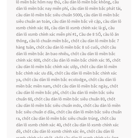
lô miền bắc hôm nay thủ
,
cầu dàn lô miền bắc không
,
cầu
dàn lô miền bắc nay miễn phí
,
cầu dàn lô miền bắc phát tài
,
cầu dàn lô miền bắc siêu chuẩn 5000
,
cầu dàn lô miền bắc
siêu chuẩn an toàn
,
cầu dàn lô miền bắc về cặp
,
cầu dàn lô
xsmb chính xác 88
,
cầu dàn lô xsmb chính xác là gì
,
cầu
dàn lô xsmb chính xác miễn phí #1
,
Cầu de 8 SỐ
,
cầu lô ăn
thông
,
cầu lô chuẩn miền bắc
,
chốt cầu dàn lô miền bắc 7
hàng tuần
,
chốt cầu dàn lô miền bắc 8 số cuối
,
chốt cầu
dàn lô miền bắc ăn bao nhiêu
,
chốt cầu dàn lô miền bắc
chính xác 600
,
chốt cầu dàn lô miền bắc chính xác 95
,
chốt
cầu dàn lô miền bắc chính xác ướp
,
chốt cầu dàn lô miền
bắc chính xác ưu đãi
,
chốt cầu dàn lô miền bắc chính xác
ya
,
chốt cầu dàn lô miền bắc ecolodge
,
chốt cầu dàn lô
miền bắc miền nam
,
chốt cầu dàn lô miền bắc ngày
,
chốt
cầu dàn lô miền bắc phí
,
chốt cầu dàn lô miền bắc siêu
chuẩn 60
,
chốt cầu dàn lô miền bắc siêu chuẩn 80
,
chốt
cầu dàn lô miền bắc siêu chuẩn indo
,
chốt cầu dàn lô miền
bắc siêu chuẩn ơ đâu
,
chốt cầu dàn lô miền bắc siêu chuẩn
ra
,
chốt cầu dàn lô miền bắc siêu chuẩn trúng
,
chốt cầu
dàn lô xsmb chính xác 40
,
chốt cầu dàn lô xsmb chính xác
đề
,
chốt cầu dàn lô xsmb chính xác ên
,
chốt cầu dàn lô
xsmb chính xác nhất
,
chốt cầu dàn lô xsmb chính xác ông