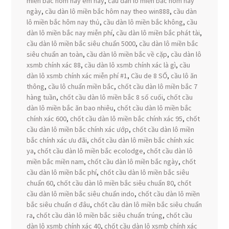
miền bắc hôm nay êm nay
,
cầu dàn lô miền bắc hôm nay
ngày
,
cầu dàn lô miền bắc hôm nay theo win888
,
cầu dàn
lô miền bắc hôm nay thủ
,
cầu dàn lô miền bắc không
,
cầu
dàn lô miền bắc nay miễn phí
,
cầu dàn lô miền bắc phát tài
,
cầu dàn lô miền bắc siêu chuẩn 5000
,
cầu dàn lô miền bắc
siêu chuẩn an toàn
,
cầu dàn lô miền bắc về cặp
,
cầu dàn lô
xsmb chính xác 88
,
cầu dàn lô xsmb chính xác là gì
,
cầu
dàn lô xsmb chính xác miễn phí #1
,
Cầu de 8 SỐ
,
cầu lô ăn
thông
,
cầu lô chuẩn miền bắc
,
chốt cầu dàn lô miền bắc 7
hàng tuần
,
chốt cầu dàn lô miền bắc 8 số cuối
,
chốt cầu
dàn lô miền bắc ăn bao nhiêu
,
chốt cầu dàn lô miền bắc
chính xác 600
,
chốt cầu dàn lô miền bắc chính xác 95
,
chốt
cầu dàn lô miền bắc chính xác ướp
,
chốt cầu dàn lô miền
bắc chính xác ưu đãi
,
chốt cầu dàn lô miền bắc chính xác
ya
,
chốt cầu dàn lô miền bắc ecolodge
,
chốt cầu dàn lô
miền bắc miền nam
,
chốt cầu dàn lô miền bắc ngày
,
chốt
cầu dàn lô miền bắc phí
,
chốt cầu dàn lô miền bắc siêu
chuẩn 60
,
chốt cầu dàn lô miền bắc siêu chuẩn 80
,
chốt
cầu dàn lô miền bắc siêu chuẩn indo
,
chốt cầu dàn lô miền
bắc siêu chuẩn ơ đâu
,
chốt cầu dàn lô miền bắc siêu chuẩn
ra
,
chốt cầu dàn lô miền bắc siêu chuẩn trúng
,
chốt cầu
dàn lô xsmb chính xác 40
,
chốt cầu dàn lô xsmb chính xác