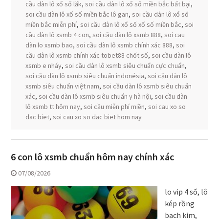
cầu dàn lô xổ số lăk
,
soi cầu dàn lô xổ số miền bắc bất bại
,
soi cầu dàn lô xổ số miền bắc lô gan
,
soi cầu dàn lô xổ số
miền bắc miễn phí
,
soi cầu dàn lô xổ số xổ số miền bắc
,
soi
cầu dàn lô xsmb 4 con
,
soi cầu dàn lô xsmb 888
,
soi cau
dàn lo xsmb bao
,
soi cầu dàn lô xsmb chính xác 888
,
soi
cầu dàn lô xsmb chính xác tobet88 chốt số
,
soi cầu dàn lô
xsmb e nháy
,
soi cầu dàn lô xsmb siêu chuẩn cực chuẩn
,
soi cầu dàn lô xsmb siêu chuẩn indonésia
,
soi cầu dàn lô
xsmb siêu chuẩn việt nam
,
soi cầu dàn lô xsmb siêu chuẩn
xác
,
soi cầu dàn lô xsmb siêu chuẩn y hà nội
,
soi cầu dàn
lô xsmb tt hôm nay
,
soi cầu miễn phí miền
,
soi cau xo so
dac biet
,
soi cau xo so dac biet hom nay
6 con lô xsmb chuẩn hôm nay chính xác
07/08/2026
lo vip 4 số, lô
kép rồng
bạch kim,