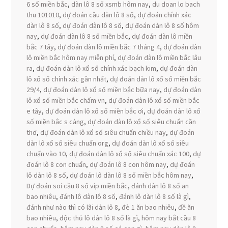
6 số miền bắc
,
dàn lô 8 số xsmb hôm nay
,
du doan lo bach
thu 101010
,
dự đoán cầu dàn lô 8 số
,
dự đoán chính xác
dàn lô 8 số
,
dự đoán dàn lô 8 số
,
dự đoán dàn lô 8 số hôm
nay
,
dự đoán dàn lô 8 số miền bắc
,
dự đoán dàn lô miền
bắc 7 tây
,
dự đoán dàn lô miền bắc 7 tháng 4
,
dự đoán dàn
lô miền bắc hôm nay miễn phí
,
dự đoán dàn lô miền bắc lâu
ra
,
dự đoán dàn lô xổ số chính xác bạch kim
,
dự đoán dàn
lô xổ số chính xác gần nhất
,
dự đoán dàn lô xổ số miền bắc
29/4
,
dự đoán dàn lô xổ số miền bắc bữa nay
,
dự đoán dàn
lô xổ số miền bắc chấm vn
,
dự đoán dàn lô xổ số miền bắc
e tây
,
dự đoán dàn lô xổ số miền bắc ơi
,
dự đoán dàn lô xổ
số miền bắc s càng
,
dự đoán dàn lô xổ số siêu chuẩn cần
thơ
,
dự đoán dàn lô xổ số siêu chuẩn chiều nay
,
dự đoán
dàn lô xổ số siêu chuẩn org
,
dự đoán dàn lô xổ số siêu
chuẩn vào 10
,
dự đoán dàn lô xổ số siêu chuẩn xác 100
,
dự
đoán lô 8 con chuẩn
,
dự đoán lô 8 con hôm nay
,
dự đoán
lô dàn lô 8 số
,
dự đoán lô dàn lô 8 số miền bắc hôm nay
,
Dự đoán soi cầu 8 số vip miền bắc
,
đánh dàn lô 8 số an
bao nhiêu
,
đánh lô dàn lô 8 số
,
đánh lô dàn lô 8 số là gì
,
đánh như nào thì có lãi dàn lô 8
,
đè 1 ăn bao nhiêu
,
đề ăn
bao nhiêu
,
độc thủ lô dàn lô 8 số là gì
,
hôm nay bắt cầu 8