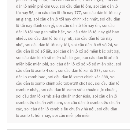
dàn lô miễn phí kim 666
,
soi cầu dàn lô ôm
,
soi cầu dàn lô
tối nay 56
,
soi cầu dàn lô tối nay 777
,
soi cầu dàn lô tối nay
an giang
,
soi cầu dàn lô tối nay chính xác nhất
,
soi cầu dàn
lô tối nay đánh con gì
,
soi cầu dàn lô tối nay ên
,
soi cầu
dàn lô tối nay gan miền bắc
,
soi cầu dàn lô tối nay giá bao
nhiêu
,
soi cầu dàn lô tối nay mb
,
soi cầu dàn lô tối nay
nhớ
,
soi cầu dàn lô tối nay tôt
,
soi cầu dàn lô xổ số 24
,
soi
cầu dàn lô xổ số lăk
,
soi cầu dàn lô xổ số miền bắc bất bại
,
soi cầu dàn lô xổ số miền bắc lô gan
,
soi cầu dàn lô xổ số
miền bắc miễn phí
,
soi cầu dàn lô xổ số xổ số miền bắc
,
soi
cầu dàn lô xsmb 4 con
,
soi cầu dàn lô xsmb 888
,
soi cau
dàn lo xsmb bao
,
soi cầu dàn lô xsmb chính xác 888
,
soi
cầu dàn lô xsmb chính xác tobet88 chốt số
,
soi cầu dàn lô
xsmb e nháy
,
soi cầu dàn lô xsmb siêu chuẩn cực chuẩn
,
soi cầu dàn lô xsmb siêu chuẩn indonésia
,
soi cầu dàn lô
xsmb siêu chuẩn việt nam
,
soi cầu dàn lô xsmb siêu chuẩn
xác
,
soi cầu dàn lô xsmb siêu chuẩn y hà nội
,
soi cầu dàn
lô xsmb tt hôm nay
,
soi cầu miễn phí miền