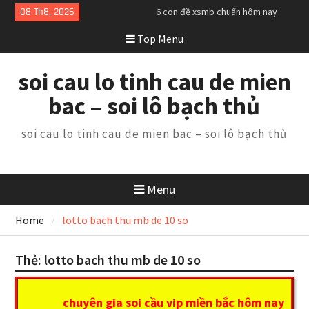
Skip
08 Th8, 2026
6 con đề xsmb chuẩn hôm nay
to
chính xác
Top Menu
content
8 con đề xsmb chuẩn hôm nay
chính xác
lô song thủ kép xsmb chuẩn hôm
soi cau lo tinh cau de mien
nay chính xác
bac – soi lô bạch thủ
soi cau lo tinh cau de mien bac – soi lô bạch thủ
Menu
Home
lotto bach thu mb de 10 so
Thẻ:
lotto bach thu mb de 10 so
chuyên gia soi cầu vip miền bắc hôm nay