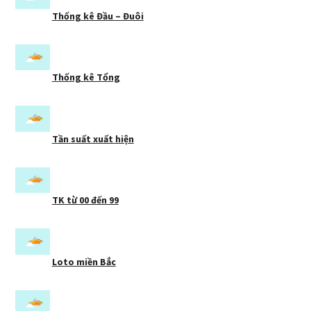
Thống kê Đầu – Đuôi
Thống kê Tổng
Tần suất xuất hiện
TK từ 00 đến 99
Loto miền Bắc