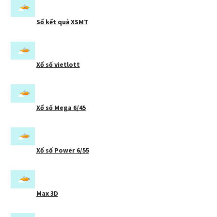
Sổ kết quả XSMT
Xổ số vietlott
Xổ số Mega 6/45
Xổ số Power 6/55
Max 3D