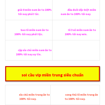
giải 8 miền nam ăn to 100%
đầu đuôi đặc biệt miền
tối nay phát tài.
nam ăn to 100% tối nay.
bao lô miền nam ăn to
lô 3 số miền nam ăn to
100% tối nay phát lộc.
100% tối nay win.
cặp xỉu chủ miền nam ăn to
100% tối nay uy tín.
soi cầu vip miền trung siêu chuẩn
xỉu chủ miền trung ăn to
song thủ lô miền trung ăn
100% tối nay.
to 100% tối nay.