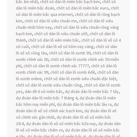
bắc âm nhất
,
chốt số dàn lô miền bắc bạch kim
,
chốt số
dàn lô miền bắc đoán
,
chốt số dàn lô miền bắc euro
,
chốt
số dàn lô miền bắc qua internet
,
chốt số dàn lô rồng bạch
kim
,
chốt số dàn lô siêu chuẩn mn
,
chốt số dàn lô siêu
chuẩn nhất hôm nay
,
chốt số dàn lô siêu chuẩn rồng vàng
bạch kim
,
chốt số dàn lô siêu chuẩn ướt
,
chốt số dàn lô
thánh
,
chốt số dàn lô xiên miền bắc
,
chốt số dàn lô xổ số 4
số cuối
,
chốt số dàn lô xổ số hôm nay vàng
,
chốt số dàn
lô xổ số vũng tàu
,
chốt số dàn lô xsmb 99
,
chốt số dàn lô
xsmb chính xác 00
,
chốt số dàn lô xsmb chính xác 50 miễn
phí
,
chốt số dàn lô xsmb chính xác 77777
,
chốt số dàn lô
xsmb chính xác 99
,
chốt số dàn lô xsmb êđê
,
chốt số dàn
lô xsmb online
,
chốt số dàn lô xsmb siêu chuẩn đặc biệt
,
chốt số dàn lô xsmb siêu chuẩn rừng
,
chốt số dàn lô xsmb
yes
,
dàn đề 6 số miền bắc
,
dự đoán dàn lô miền bắc 7 tây
,
dự đoán dàn lô miền bắc 7 tháng 4
,
dự đoán dàn lô miền
bắc hôm nay miễn phí
,
dự đoán dàn lô miền bắc lâu ra
,
dự
đoán dàn lô xổ số chính xác bạch kim
,
dự đoán dàn lô xổ
số chính xác gần nhất
,
dự đoán dàn lô xổ số miền bắc
29/4
,
dự đoán dàn lô xổ số miền bắc bữa nay
,
dự đoán dàn
lô xổ số miền bắc chấm vn
,
dự đoán dàn lô xổ số miền bắc
e tây
,
dự đoán dàn lô xổ số miền bắc ơi
,
dự đoán dàn lô xổ