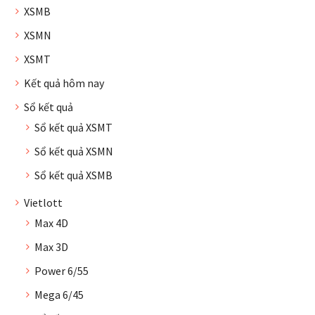
XSMB
XSMN
XSMT
Kết quả hôm nay
Sổ kết quả
Sổ kết quả XSMT
Sổ kết quả XSMN
Sổ kết quả XSMB
Vietlott
Max 4D
Max 3D
Power 6/55
Mega 6/45