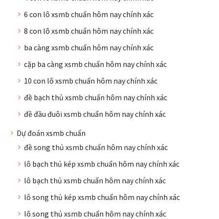
6 con lô xsmb chuẩn hôm nay chính xác
8 con lô xsmb chuẩn hôm nay chính xác
ba càng xsmb chuẩn hôm nay chính xác
cặp ba càng xsmb chuẩn hôm nay chính xác
10 con lô xsmb chuẩn hôm nay chính xác
đề bạch thủ xsmb chuẩn hôm nay chính xác
đề đầu đuôi xsmb chuẩn hôm nay chính xác
Dự đoán xsmb chuẩn
đề song thủ xsmb chuẩn hôm nay chính xác
lô bạch thủ kép xsmb chuẩn hôm nay chính xác
lô bạch thủ xsmb chuẩn hôm nay chính xác
lô song thủ kép xsmb chuẩn hôm nay chính xác
lô song thủ xsmb chuẩn hôm nay chính xác