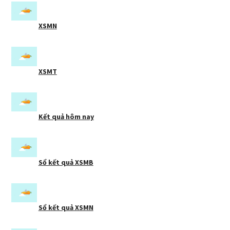
XSMN
XSMT
Kết quả hôm nay
Sổ kết quả XSMB
Sổ kết quả XSMN