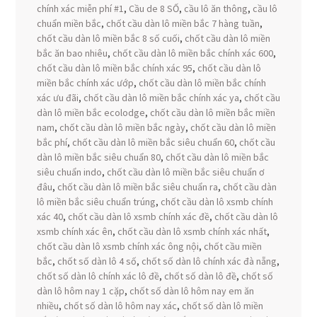
chính xác miễn phí #1
,
Cầu de 8 SỐ
,
cầu lô ăn thông
,
cầu lô
chuẩn miền bắc
,
chốt cầu dàn lô miền bắc 7 hàng tuần
,
chốt cầu dàn lô miền bắc 8 số cuối
,
chốt cầu dàn lô miền
bắc ăn bao nhiêu
,
chốt cầu dàn lô miền bắc chính xác 600
,
chốt cầu dàn lô miền bắc chính xác 95
,
chốt cầu dàn lô
miền bắc chính xác ướp
,
chốt cầu dàn lô miền bắc chính
xác ưu đãi
,
chốt cầu dàn lô miền bắc chính xác ya
,
chốt cầu
dàn lô miền bắc ecolodge
,
chốt cầu dàn lô miền bắc miền
nam
,
chốt cầu dàn lô miền bắc ngày
,
chốt cầu dàn lô miền
bắc phí
,
chốt cầu dàn lô miền bắc siêu chuẩn 60
,
chốt cầu
dàn lô miền bắc siêu chuẩn 80
,
chốt cầu dàn lô miền bắc
siêu chuẩn indo
,
chốt cầu dàn lô miền bắc siêu chuẩn ơ
đâu
,
chốt cầu dàn lô miền bắc siêu chuẩn ra
,
chốt cầu dàn
lô miền bắc siêu chuẩn trúng
,
chốt cầu dàn lô xsmb chính
xác 40
,
chốt cầu dàn lô xsmb chính xác đề
,
chốt cầu dàn lô
xsmb chính xác ên
,
chốt cầu dàn lô xsmb chính xác nhất
,
chốt cầu dàn lô xsmb chính xác ông nội
,
chốt cầu miền
bắc
,
chốt số dàn lô 4 số
,
chốt số dàn lô chính xác đà nẵng
,
chốt số dàn lô chính xác lô đề
,
chốt số dàn lô đề
,
chốt số
dàn lô hôm nay 1 cặp
,
chốt số dàn lô hôm nay em ăn
nhiều
,
chốt số dàn lô hôm nay xác
,
chốt số dàn lô miền