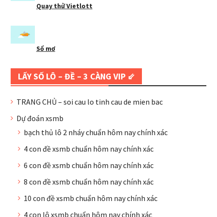
Quay thử Vietlott
Sổ mơ
LẤY SỐ LÔ – ĐỀ – 3 CÀNG VIP ⇙
TRANG CHỦ – soi cau lo tinh cau de mien bac
Dự đoán xsmb
bạch thủ lô 2 nháy chuẩn hôm nay chính xác
4 con đề xsmb chuẩn hôm nay chính xác
6 con đề xsmb chuẩn hôm nay chính xác
8 con đề xsmb chuẩn hôm nay chính xác
10 con đề xsmb chuẩn hôm nay chính xác
4 con lô xsmb chuẩn hôm nay chính xác