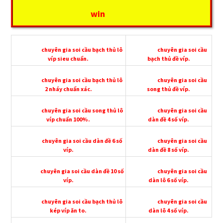
win
chuyên gia soi cầu bạch thủ lô
chuyên gia soi cầu
víp sieu chuẩn.
bạch thủ đề víp.
chuyên gia soi cầu bạch thủ lô
chuyên gia soi cầu
2 nháy chuẩn xác.
song thủ đề víp.
chuyên gia soi cầu song thủ lô
chuyên gia soi cầu
víp chuẩn 100%.
dàn đề 4 số víp.
chuyên gia soi cầu dàn đề 6 số
chuyên gia soi cầu
víp.
dàn đề 8 số víp.
chuyên gia soi cầu dàn đề 10 số
chuyên gia soi cầu
víp.
dàn lô 6 số víp.
chuyên gia soi cầu bạch thủ lô
chuyên gia soi cầu
kép víp ăn to.
dàn lô 4 số víp.