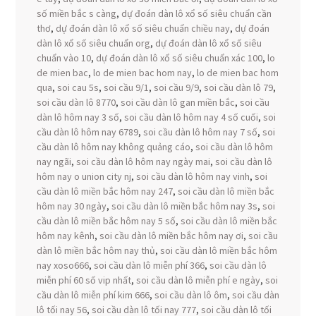
số miền bắc s càng
,
dự đoán dàn lô xổ số siêu chuẩn cần
thơ
,
dự đoán dàn lô xổ số siêu chuẩn chiều nay
,
dự đoán
dàn lô xổ số siêu chuẩn org
,
dự đoán dàn lô xổ số siêu
chuẩn vào 10
,
dự đoán dàn lô xổ số siêu chuẩn xác 100
,
lo
de mien bac
,
lo de mien bac hom nay
,
lo de mien bac hom
qua
,
soi cau 5s
,
soi cầu 9/1
,
soi cầu 9/9
,
soi cầu dàn lô 79
,
soi cầu dàn lô 8770
,
soi cầu dàn lô gan miền bắc
,
soi cầu
dàn lô hôm nay 3 số
,
soi cầu dàn lô hôm nay 4 số cuối
,
soi
cầu dàn lô hôm nay 6789
,
soi cầu dàn lô hôm nay 7 số
,
soi
cầu dàn lô hôm nay không quảng cáo
,
soi cầu dàn lô hôm
nay ngãi
,
soi cầu dàn lô hôm nay ngày mai
,
soi cầu dàn lô
hôm nay o union city nj
,
soi cầu dàn lô hôm nay vinh
,
soi
cầu dàn lô miền bắc hôm nay 247
,
soi cầu dàn lô miền bắc
hôm nay 30 ngày
,
soi cầu dàn lô miền bắc hôm nay 3s
,
soi
cầu dàn lô miền bắc hôm nay 5 số
,
soi cầu dàn lô miền bắc
hôm nay kênh
,
soi cầu dàn lô miền bắc hôm nay ơi
,
soi cầu
dàn lô miền bắc hôm nay thủ
,
soi cầu dàn lô miền bắc hôm
nay xoso666
,
soi cầu dàn lô miễn phí 366
,
soi cầu dàn lô
miễn phí 60 số vip nhất
,
soi cầu dàn lô miễn phí e ngày
,
soi
cầu dàn lô miễn phí kim 666
,
soi cầu dàn lô ôm
,
soi cầu dàn
lô tối nay 56
,
soi cầu dàn lô tối nay 777
,
soi cầu dàn lô tối