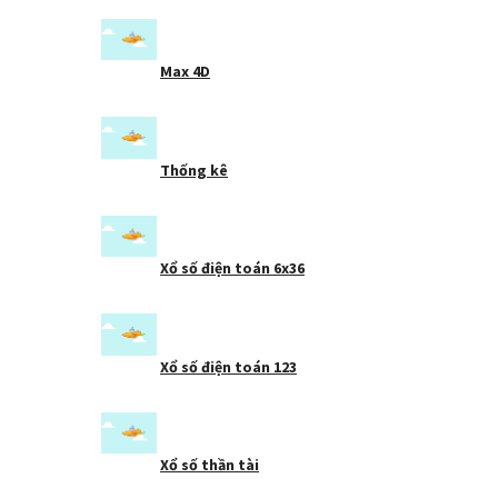
Max 4D
Thống kê
Xổ số điện toán 6x36
Xổ số điện toán 123
Xổ số thần tài