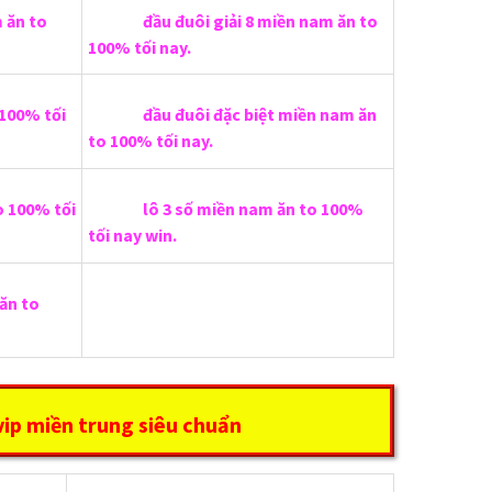
m ăn to
đầu đuôi giải 8 miền nam ăn to
100% tối nay.
 100% tối
đầu đuôi đặc biệt miền nam ăn
to 100% tối nay.
o 100% tối
lô 3 số miền nam ăn to 100%
tối nay win.
ăn to
vip miền trung siêu chuẩn