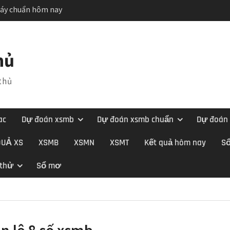
huẩn hôm nay chính xác
chuẩn hôm nay chính
hủ
 thủ
ac
Dự đoán xsmb
Dự đoán xsmb chuẩn
Dự đoán
QUẢ XS
XSMB
XSMN
XSMT
Kết quả hôm nay
Sổ
 thử
Sổ mơ