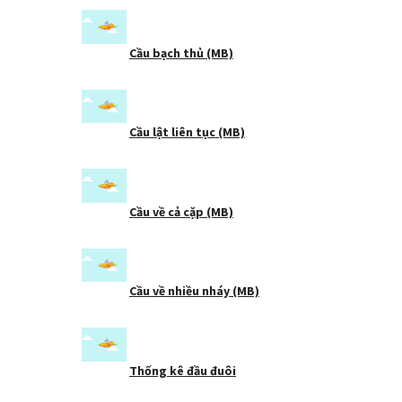
Cầu bạch thủ (MB)
Cầu lật liên tục (MB)
Cầu về cả cặp (MB)
Cầu về nhiều nháy (MB)
Thống kê đầu đuôi