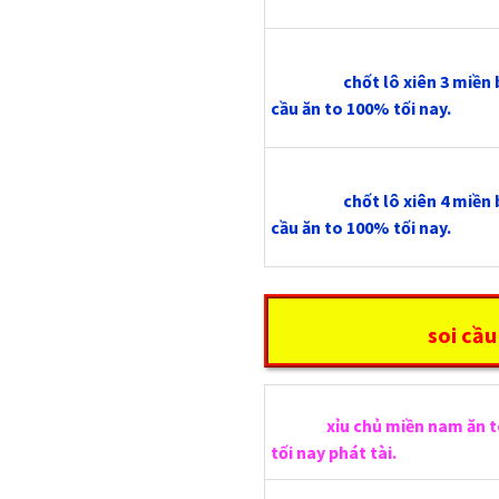
chốt lô xiên 3 miền 
cầu ăn to 100% tối nay.
chốt lô xiên 4 miền 
cầu ăn to 100% tối nay.
soi cầ
xỉu chủ miền nam ăn 
tối nay phát tài.