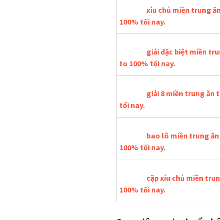
xỉu chủ miền trung ă
100% tối nay.
giải đặc biệt miền tr
to 100% tối nay.
giải 8 miền trung ăn
tối nay.
bao lô miền trung ăn
100% tối nay.
cặp xỉu chủ miền trun
100% tối nay.