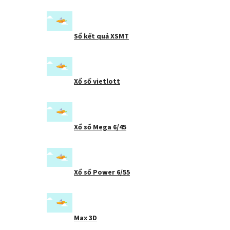
Sổ kết quả XSMT
Xổ số vietlott
Xổ số Mega 6/45
Xổ số Power 6/55
Max 3D