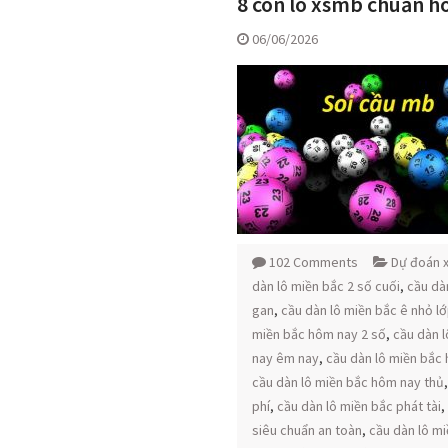
8 con lô xsmb chuẩn h
06/06/2026
102 Comments
Dự đoán 
dàn lô miền bắc 2 số cuối
,
cầu dà
gan
,
cầu dàn lô miền bắc ê nhỏ l
miền bắc hôm nay 2 số
,
cầu dàn 
nay êm nay
,
cầu dàn lô miền bắc
cầu dàn lô miền bắc hôm nay thủ
phí
,
cầu dàn lô miền bắc phát tài
,
siêu chuẩn an toàn
,
cầu dàn lô mi