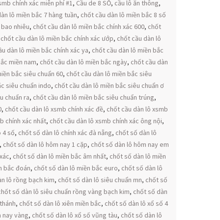
smb chính xác miễn phí #1
,
Cầu de 8 SỐ
,
cầu lô ăn thông
,
dàn lô miền bắc 7 hàng tuần
,
chốt cầu dàn lô miền bắc 8 số
 bao nhiêu
,
chốt cầu dàn lô miền bắc chính xác 600
,
chốt
,
chốt cầu dàn lô miền bắc chính xác ướp
,
chốt cầu dàn lô
ầu dàn lô miền bắc chính xác ya
,
chốt cầu dàn lô miền bắc
bắc miền nam
,
chốt cầu dàn lô miền bắc ngày
,
chốt cầu dàn
miền bắc siêu chuẩn 60
,
chốt cầu dàn lô miền bắc siêu
ắc siêu chuẩn indo
,
chốt cầu dàn lô miền bắc siêu chuẩn ơ
êu chuẩn ra
,
chốt cầu dàn lô miền bắc siêu chuẩn trúng
,
0
,
chốt cầu dàn lô xsmb chính xác đề
,
chốt cầu dàn lô xsmb
b chính xác nhất
,
chốt cầu dàn lô xsmb chính xác ông nội
,
ô 4 số
,
chốt số dàn lô chính xác đà nẵng
,
chốt số dàn lô
,
chốt số dàn lô hôm nay 1 cặp
,
chốt số dàn lô hôm nay em
 xác
,
chốt số dàn lô miền bắc âm nhất
,
chốt số dàn lô miền
ền bắc đoán
,
chốt số dàn lô miền bắc euro
,
chốt số dàn lô
àn lô rồng bạch kim
,
chốt số dàn lô siêu chuẩn mn
,
chốt số
chốt số dàn lô siêu chuẩn rồng vàng bạch kim
,
chốt số dàn
 thánh
,
chốt số dàn lô xiên miền bắc
,
chốt số dàn lô xổ số 4
m nay vàng
,
chốt số dàn lô xổ số vũng tàu
,
chốt số dàn lô