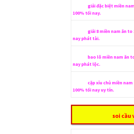
giải đặc biệt miền na
100% tối nay.
giải 8 miền nam ăn to
nay phát tài.
bao lô miền nam ăn t
nay phát lộc.
cặp xỉu chủ miền nam 
100% tối nay uy tín.
soi cầu 