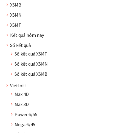
XSMB
XSMN
XSMT
Kết quả hôm nay
Sổ kết quả
Sổ kết quả XSMT
Sổ kết quả XSMN
Sổ kết quả XSMB
Vietlott
Max 4D
Max 3D
Power 6/55
Mega 6/45