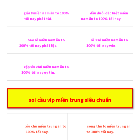
giải 8 miền nam ăn to 100%
đầu đuôi đặc biệt miền
tối nay phát tài.
nam ăn to 100% tối nay.
bao lô miền nam ăn to
lô 3 số miền nam ăn to
100% tối nay phát lộc.
100% tối nay win.
cặp xỉu chủ miền nam ăn to
100% tối nay uy tín.
soi cầu vip miền trung siêu chuẩn
xỉu chủ miền trung ăn to
song thủ lô miền trung ăn
100% tối nay.
to 100% tối nay.