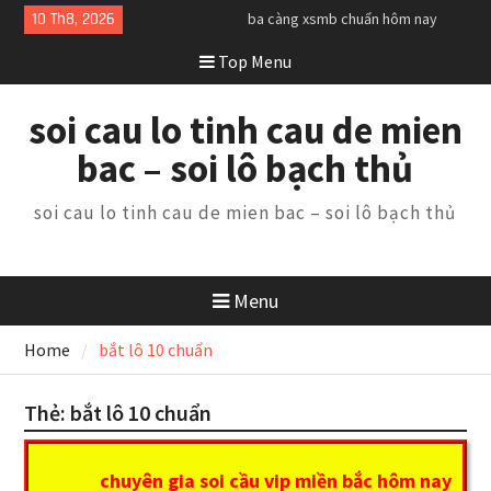
Skip
10 Th8, 2026
ba càng xsmb chuẩn hôm nay
to
chính xác
Top Menu
content
lô bạch thủ xsmb chuẩn hôm nay
chính xác
cặp ba càng xsmb chuẩn hôm nay
soi cau lo tinh cau de mien
chính xác
bac – soi lô bạch thủ
soi cau lo tinh cau de mien bac – soi lô bạch thủ
Menu
Home
bắt lô 10 chuẩn
Thẻ:
bắt lô 10 chuẩn
chuyên gia soi cầu vip miền bắc hôm nay