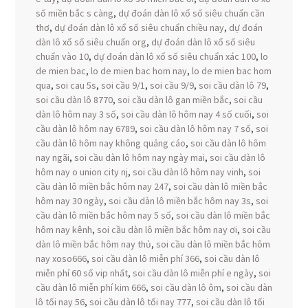
số miền bắc s càng
,
dự đoán dàn lô xổ số siêu chuẩn cần
thơ
,
dự đoán dàn lô xổ số siêu chuẩn chiều nay
,
dự đoán
dàn lô xổ số siêu chuẩn org
,
dự đoán dàn lô xổ số siêu
chuẩn vào 10
,
dự đoán dàn lô xổ số siêu chuẩn xác 100
,
lo
de mien bac
,
lo de mien bac hom nay
,
lo de mien bac hom
qua
,
soi cau 5s
,
soi cầu 9/1
,
soi cầu 9/9
,
soi cầu dàn lô 79
,
soi cầu dàn lô 8770
,
soi cầu dàn lô gan miền bắc
,
soi cầu
dàn lô hôm nay 3 số
,
soi cầu dàn lô hôm nay 4 số cuối
,
soi
cầu dàn lô hôm nay 6789
,
soi cầu dàn lô hôm nay 7 số
,
soi
cầu dàn lô hôm nay không quảng cáo
,
soi cầu dàn lô hôm
nay ngãi
,
soi cầu dàn lô hôm nay ngày mai
,
soi cầu dàn lô
hôm nay o union city nj
,
soi cầu dàn lô hôm nay vinh
,
soi
cầu dàn lô miền bắc hôm nay 247
,
soi cầu dàn lô miền bắc
hôm nay 30 ngày
,
soi cầu dàn lô miền bắc hôm nay 3s
,
soi
cầu dàn lô miền bắc hôm nay 5 số
,
soi cầu dàn lô miền bắc
hôm nay kênh
,
soi cầu dàn lô miền bắc hôm nay ơi
,
soi cầu
dàn lô miền bắc hôm nay thủ
,
soi cầu dàn lô miền bắc hôm
nay xoso666
,
soi cầu dàn lô miễn phí 366
,
soi cầu dàn lô
miễn phí 60 số vip nhất
,
soi cầu dàn lô miễn phí e ngày
,
soi
cầu dàn lô miễn phí kim 666
,
soi cầu dàn lô ôm
,
soi cầu dàn
lô tối nay 56
,
soi cầu dàn lô tối nay 777
,
soi cầu dàn lô tối