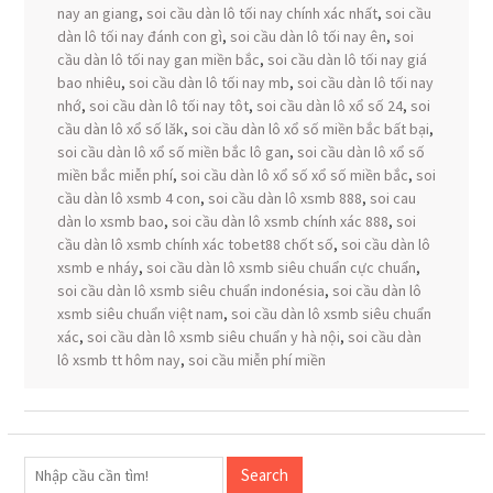
nay an giang
,
soi cầu dàn lô tối nay chính xác nhất
,
soi cầu
dàn lô tối nay đánh con gì
,
soi cầu dàn lô tối nay ên
,
soi
cầu dàn lô tối nay gan miền bắc
,
soi cầu dàn lô tối nay giá
bao nhiêu
,
soi cầu dàn lô tối nay mb
,
soi cầu dàn lô tối nay
nhớ
,
soi cầu dàn lô tối nay tôt
,
soi cầu dàn lô xổ số 24
,
soi
cầu dàn lô xổ số lăk
,
soi cầu dàn lô xổ số miền bắc bất bại
,
soi cầu dàn lô xổ số miền bắc lô gan
,
soi cầu dàn lô xổ số
miền bắc miễn phí
,
soi cầu dàn lô xổ số xổ số miền bắc
,
soi
cầu dàn lô xsmb 4 con
,
soi cầu dàn lô xsmb 888
,
soi cau
dàn lo xsmb bao
,
soi cầu dàn lô xsmb chính xác 888
,
soi
cầu dàn lô xsmb chính xác tobet88 chốt số
,
soi cầu dàn lô
xsmb e nháy
,
soi cầu dàn lô xsmb siêu chuẩn cực chuẩn
,
soi cầu dàn lô xsmb siêu chuẩn indonésia
,
soi cầu dàn lô
xsmb siêu chuẩn việt nam
,
soi cầu dàn lô xsmb siêu chuẩn
xác
,
soi cầu dàn lô xsmb siêu chuẩn y hà nội
,
soi cầu dàn
lô xsmb tt hôm nay
,
soi cầu miễn phí miền
Search