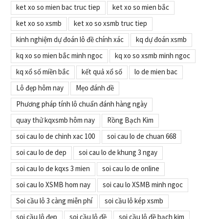
ket xo so mien bac truc tiep
ket xo so mien bắc
ket xo so xsmb
ket xo so xsmb truc tiep
kinh nghiệm dự đoán lô đề chính xác
kq dự đoán xsmb
kq xo so mien bắc minh ngoc
kq xo so xsmb minh ngoc
kq xổ số miền bắc
kết quả xổ số
lo de mien bac
Lô đẹp hôm nay
Mẹo đánh đề
Phương pháp tính lô chuẩn đánh hàng ngày
quay thử kqxsmb hôm nay
Rồng Bạch Kim
soi cau lo de chinh xac 100
soi cau lo de chuan 668
soi cau lo de dep
soi cau lo de khung 3 ngay
soi cau lo de kqxs 3 mien
soi cau lo de online
soi cau lo XSMB hom nay
soi cau lo XSMB minh ngoc
Soi cầu lô 3 càng miễn phí
soi cầu lô kép xsmb
soi cầu lô đẹp
soi cầu lô đề
soi cầu lô đề bạch kim