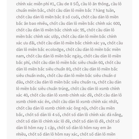
chính xác miễn phí #1
,
Cầu de 8 SỐ
,
cầu lô ăn thông
,
cầu lô
chuẩn miền bắc
,
chốt cầu dàn lô miền bắc 7 hàng tuần
,
chốt cầu dàn lô miền bắc 8 số cuối
,
chốt cầu dàn lô miền
bắc ăn bao nhiêu
,
chốt cầu dàn lô miền bắc chính xác 600
,
chốt cầu dàn lô miền bắc chính xác 95
,
chốt cầu dàn lô
miền bắc chính xác ướp
,
chốt cầu dàn lô miền bắc chính
xác ưu đãi
,
chốt cầu dàn lô miền bắc chính xác ya
,
chốt cầu
dàn lô miền bắc ecolodge
,
chốt cầu dàn lô miền bắc miền
nam
,
chốt cầu dàn lô miền bắc ngày
,
chốt cầu dàn lô miền
bắc phí
,
chốt cầu dàn lô miền bắc siêu chuẩn 60
,
chốt cầu
dàn lô miền bắc siêu chuẩn 80
,
chốt cầu dàn lô miền bắc
siêu chuẩn indo
,
chốt cầu dàn lô miền bắc siêu chuẩn ơ
đâu
,
chốt cầu dàn lô miền bắc siêu chuẩn ra
,
chốt cầu dàn
lô miền bắc siêu chuẩn trúng
,
chốt cầu dàn lô xsmb chính
xác 40
,
chốt cầu dàn lô xsmb chính xác đề
,
chốt cầu dàn lô
xsmb chính xác ên
,
chốt cầu dàn lô xsmb chính xác nhất
,
chốt cầu dàn lô xsmb chính xác ông nội
,
chốt cầu miền
bắc
,
chốt số dàn lô 4 số
,
chốt số dàn lô chính xác đà nẵng
,
chốt số dàn lô chính xác lô đề
,
chốt số dàn lô đề
,
chốt số
dàn lô hôm nay 1 cặp
,
chốt số dàn lô hôm nay em ăn
nhiều
,
chốt số dàn lô hôm nay xác
,
chốt số dàn lô miền