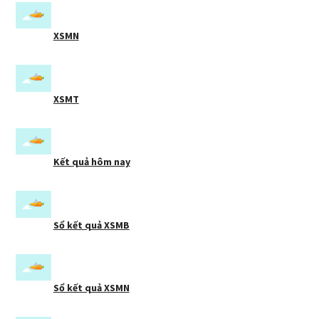
XSMN
XSMT
Kết quả hôm nay
Sổ kết quả XSMB
Sổ kết quả XSMN