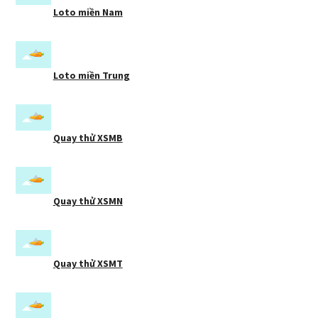
Loto miền Nam
Loto miền Trung
Quay thử XSMB
Quay thử XSMN
Quay thử XSMT