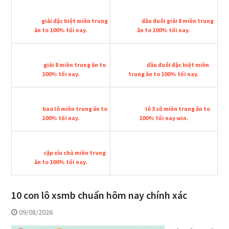
giải đặc biệt miền trung
đầu đuôi giải 8 miền trung
ăn to 100% tối nay.
ăn to 100% tối nay.
giải 8 miền trung ăn to
đầu đuôi đặc biệt miền
100% tối nay.
trung ăn to 100% tối nay.
bao lô miền trung ăn to
lô 3 số miền trung ăn to
100% tối nay.
100% tối nay win.
cặp xỉu chủ miền trung
ăn to 100% tối nay.
10 con lô xsmb chuẩn hôm nay chính xác
09/08/2026