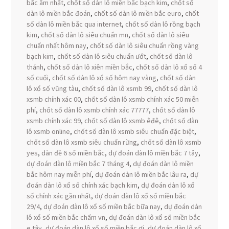
bắc âm nhất
,
chốt số dàn lô miền bắc bạch kim
,
chốt số
dàn lô miền bắc đoán
,
chốt số dàn lô miền bắc euro
,
chốt
số dàn lô miền bắc qua internet
,
chốt số dàn lô rồng bạch
kim
,
chốt số dàn lô siêu chuẩn mn
,
chốt số dàn lô siêu
chuẩn nhất hôm nay
,
chốt số dàn lô siêu chuẩn rồng vàng
bạch kim
,
chốt số dàn lô siêu chuẩn ướt
,
chốt số dàn lô
thánh
,
chốt số dàn lô xiên miền bắc
,
chốt số dàn lô xổ số 4
số cuối
,
chốt số dàn lô xổ số hôm nay vàng
,
chốt số dàn
lô xổ số vũng tàu
,
chốt số dàn lô xsmb 99
,
chốt số dàn lô
xsmb chính xác 00
,
chốt số dàn lô xsmb chính xác 50 miễn
phí
,
chốt số dàn lô xsmb chính xác 77777
,
chốt số dàn lô
xsmb chính xác 99
,
chốt số dàn lô xsmb êđê
,
chốt số dàn
lô xsmb online
,
chốt số dàn lô xsmb siêu chuẩn đặc biệt
,
chốt số dàn lô xsmb siêu chuẩn rừng
,
chốt số dàn lô xsmb
yes
,
dàn đề 6 số miền bắc
,
dự đoán dàn lô miền bắc 7 tây
,
dự đoán dàn lô miền bắc 7 tháng 4
,
dự đoán dàn lô miền
bắc hôm nay miễn phí
,
dự đoán dàn lô miền bắc lâu ra
,
dự
đoán dàn lô xổ số chính xác bạch kim
,
dự đoán dàn lô xổ
số chính xác gần nhất
,
dự đoán dàn lô xổ số miền bắc
29/4
,
dự đoán dàn lô xổ số miền bắc bữa nay
,
dự đoán dàn
lô xổ số miền bắc chấm vn
,
dự đoán dàn lô xổ số miền bắc
e tây
,
dự đoán dàn lô xổ số miền bắc ơi
,
dự đoán dàn lô xổ