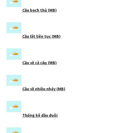
Cầu bạch thủ (MB)
Cầu lật liên tục (MB)
Cầu về cả cặp (MB)
Cầu về nhiều nháy (MB)
Thống kê đầu đuôi