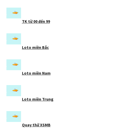
TK từ 00 đến 99
Loto miền Bắc
Loto miền Nam
Loto miền Trung
Quay thử XSMB