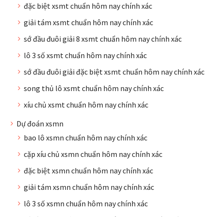
đặc biệt xsmt chuẩn hôm nay chính xác
giải tám xsmt chuẩn hôm nay chính xác
sớ đầu đuôi giải 8 xsmt chuẩn hôm nay chính xác
lô 3 số xsmt chuẩn hôm nay chính xác
sớ đầu đuôi giải đặc biệt xsmt chuẩn hôm nay chính xác
song thủ lô xsmt chuẩn hôm nay chính xác
xíu chủ xsmt chuẩn hôm nay chính xác
Dự đoán xsmn
bao lô xsmn chuẩn hôm nay chính xác
cặp xíu chủ xsmn chuẩn hôm nay chính xác
đặc biệt xsmn chuẩn hôm nay chính xác
giải tám xsmn chuẩn hôm nay chính xác
lô 3 số xsmn chuẩn hôm nay chính xác