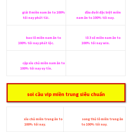
giải 8 miền nam ăn to 100%
đầu đuôi đặc biệt miền
tối nay phát tài.
nam ăn to 100% tối nay.
bao lô miền nam ăn to
lô 3 số miền nam ăn to
100% tối nay phát lộc.
100% tối nay win.
cặp xỉu chủ miền nam ăn to
100% tối nay uy tín.
soi cầu vip miền trung siêu chuẩn
xỉu chủ miền trung ăn to
song thủ lô miền trung ăn
100% tối nay.
to 100% tối nay.