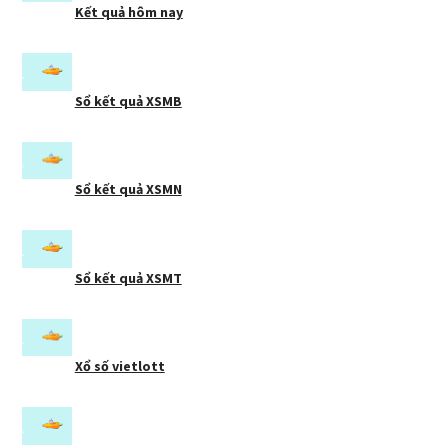
Kết quả hôm nay
Sổ kết quả XSMB
Sổ kết quả XSMN
Sổ kết quả XSMT
Xổ số vietlott