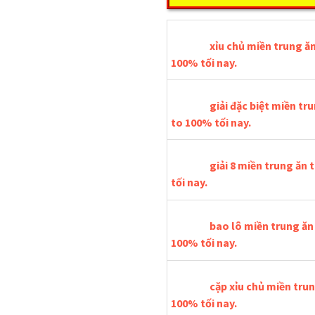
xỉu chủ miền trung ă
100% tối nay.
giải đặc biệt miền tr
to 100% tối nay.
giải 8 miền trung ăn
tối nay.
bao lô miền trung ăn
100% tối nay.
cặp xỉu chủ miền trun
100% tối nay.