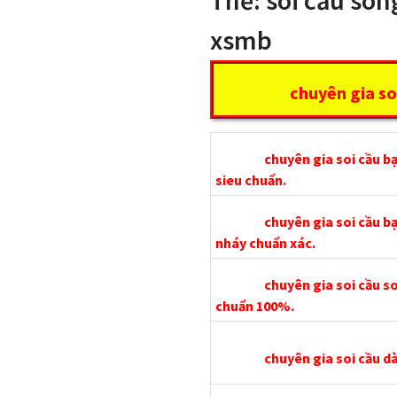
Thẻ:
soi cầu son
xsmb
chuyên gia so
chuyên gia soi cầu bạ
sieu chuẩn.
chuyên gia soi cầu bạ
nháy chuẩn xác.
chuyên gia soi cầu so
chuẩn 100%.
chuyên gia soi cầu dà