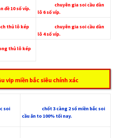
chuyên gia soi cầu dàn
n đề 10 số víp.
lô 6 số víp.
ạch thủ lô kép
chuyên gia soi cầu dàn
lô 4 số víp.
ong thủ lô kép
ầu vip miền bắc siêu chính xác
c soi
chốt 3 càng 2 số miền bắc soi
cầu ăn to 100% tối nay.