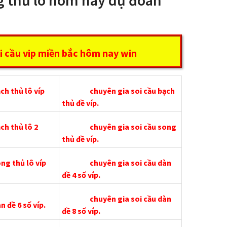
g thủ lô hôm nay dự đoán
i cầu vip miền bắc hôm nay win
ch thủ lô víp
chuyên gia soi cầu bạch
thủ đề víp.
ch thủ lô 2
chuyên gia soi cầu song
thủ đề víp.
ng thủ lô víp
chuyên gia soi cầu dàn
đề 4 số víp.
chuyên gia soi cầu dàn
n đề 6 số víp.
đề 8 số víp.