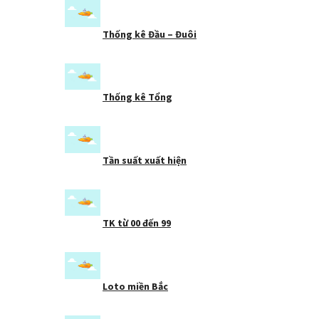
Thống kê Đầu – Đuôi
Thống kê Tổng
Tần suất xuất hiện
TK từ 00 đến 99
Loto miền Bắc