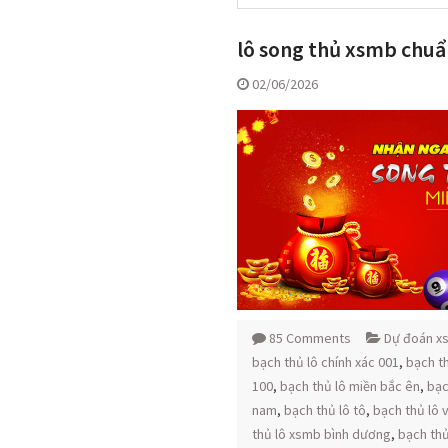
lô song thủ xsmb chuẩ
02/06/2026
85 Comments
Dự đoán x
bạch thủ lô chính xác 001
,
bạch t
100
,
bạch thủ lô miền bắc ên
,
bạc
nam
,
bạch thủ lô tô
,
bạch thủ lô 
thủ lô xsmb bình dương
,
bạch th