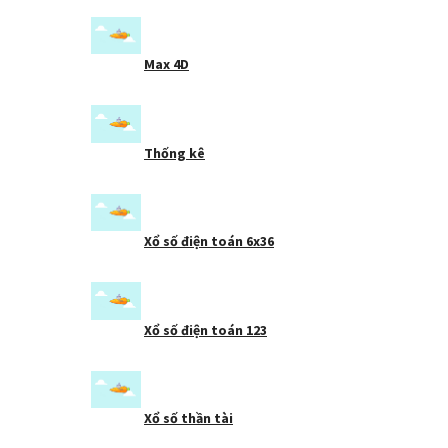
Max 4D
Thống kê
Xổ số điện toán 6x36
Xổ số điện toán 123
Xổ số thần tài