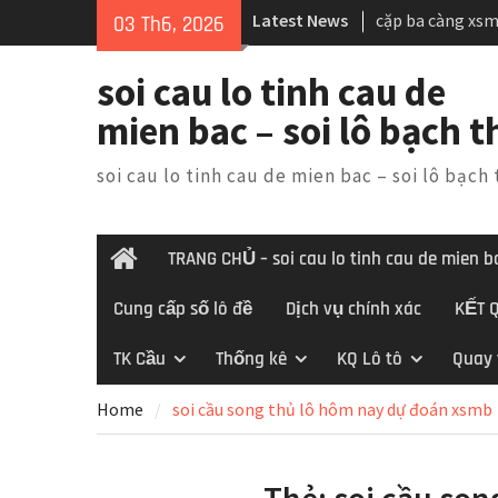
Skip
Latest News
6 con đề xsmb 
03 Th6, 2026
to
xác
content
xiên 4 lô xsmb 
soi cau lo tinh cau de
xác
mien bac – soi lô bạch t
soi cau lo tinh cau de mien bac – soi lô bạch
TRANG CHỦ – soi cau lo tinh cau de mien b
Home
Cung cấp số lô đề
Dịch vụ chính xác
KẾT 
TK Cầu
Thống kê
KQ Lô tô
Quay
Home
soi cầu song thủ lô hôm nay dự đoán xsmb