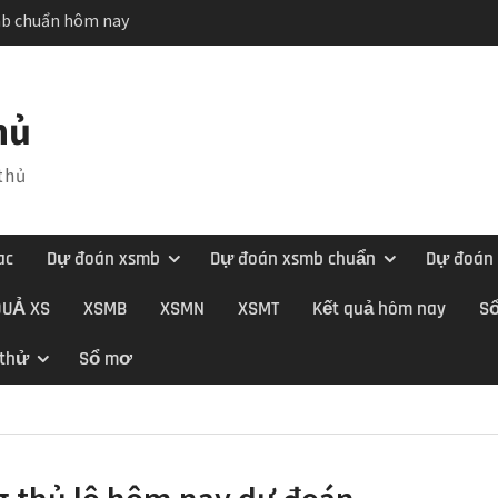
chuẩn hôm nay chính
chuẩn hôm nay chính
hủ
 thủ
ac
Dự đoán xsmb
Dự đoán xsmb chuẩn
Dự đoán
QUẢ XS
XSMB
XSMN
XSMT
Kết quả hôm nay
Sổ
 thử
Sổ mơ