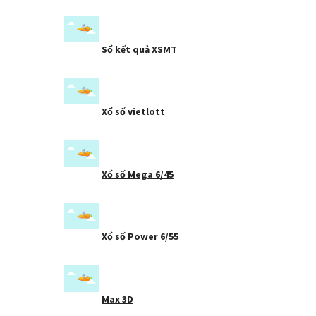
Sổ kết quả XSMT
Xổ số vietlott
Xổ số Mega 6/45
Xổ số Power 6/55
Max 3D