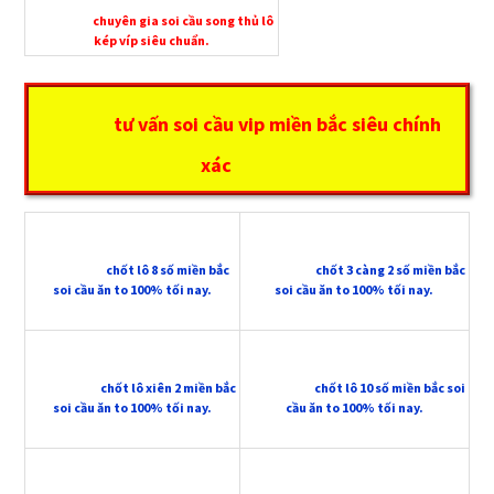
chuyên gia soi cầu song thủ lô
kép víp siêu chuẩn.
tư vấn soi cầu vip miền bắc siêu chính
xác
chốt lô 8 số miền bắc
chốt 3 càng 2 số miền bắc
soi cầu ăn to 100% tối nay.
soi cầu ăn to 100% tối nay.
chốt lô xiên 2 miền bắc
chốt lô 10 số miền bắc soi
soi cầu ăn to 100% tối nay.
cầu ăn to 100% tối nay.