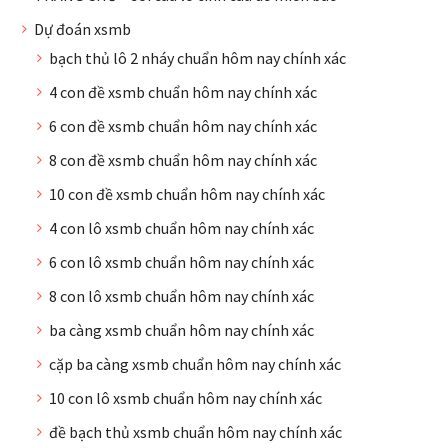
Dự đoán xsmb
bạch thủ lô 2 nháy chuẩn hôm nay chính xác
4 con đề xsmb chuẩn hôm nay chính xác
6 con đề xsmb chuẩn hôm nay chính xác
8 con đề xsmb chuẩn hôm nay chính xác
10 con đề xsmb chuẩn hôm nay chính xác
4 con lô xsmb chuẩn hôm nay chính xác
6 con lô xsmb chuẩn hôm nay chính xác
8 con lô xsmb chuẩn hôm nay chính xác
ba càng xsmb chuẩn hôm nay chính xác
cặp ba càng xsmb chuẩn hôm nay chính xác
10 con lô xsmb chuẩn hôm nay chính xác
đề bạch thủ xsmb chuẩn hôm nay chính xác