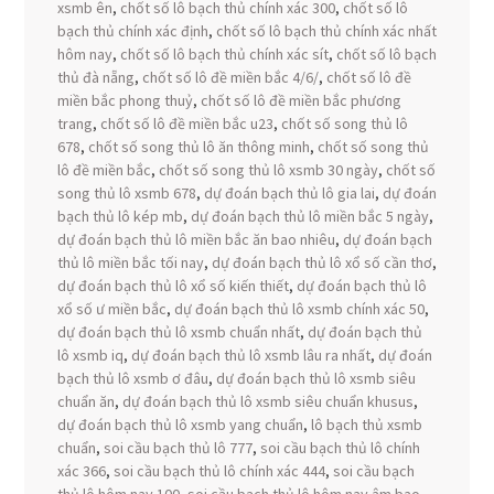
xsmb ên
,
chốt số lô bạch thủ chính xác 300
,
chốt số lô
bạch thủ chính xác định
,
chốt số lô bạch thủ chính xác nhất
hôm nay
,
chốt số lô bạch thủ chính xác sít
,
chốt số lô bạch
thủ đà nẵng
,
chốt số lô đề miền bắc 4/6/
,
chốt số lô đề
miền bắc phong thuỷ
,
chốt số lô đề miền bắc phương
trang
,
chốt số lô đề miền bắc u23
,
chốt số song thủ lô
678
,
chốt số song thủ lô ăn thông minh
,
chốt số song thủ
lô đề miền bắc
,
chốt số song thủ lô xsmb 30 ngày
,
chốt số
song thủ lô xsmb 678
,
dự đoán bạch thủ lô gia lai
,
dự đoán
bạch thủ lô kép mb
,
dự đoán bạch thủ lô miền bắc 5 ngày
,
dự đoán bạch thủ lô miền bắc ăn bao nhiêu
,
dự đoán bạch
thủ lô miền bắc tối nay
,
dự đoán bạch thủ lô xổ số cần thơ
,
dự đoán bạch thủ lô xổ số kiến thiết
,
dự đoán bạch thủ lô
xổ số ư miền bắc
,
dự đoán bạch thủ lô xsmb chính xác 50
,
dự đoán bạch thủ lô xsmb chuẩn nhất
,
dự đoán bạch thủ
lô xsmb iq
,
dự đoán bạch thủ lô xsmb lâu ra nhất
,
dự đoán
bạch thủ lô xsmb ơ đâu
,
dự đoán bạch thủ lô xsmb siêu
chuẩn ăn
,
dự đoán bạch thủ lô xsmb siêu chuẩn khusus
,
dự đoán bạch thủ lô xsmb yang chuẩn
,
lô bạch thủ xsmb
chuẩn
,
soi cầu bạch thủ lô 777
,
soi cầu bạch thủ lô chính
xác 366
,
soi cầu bạch thủ lô chính xác 444
,
soi cầu bạch