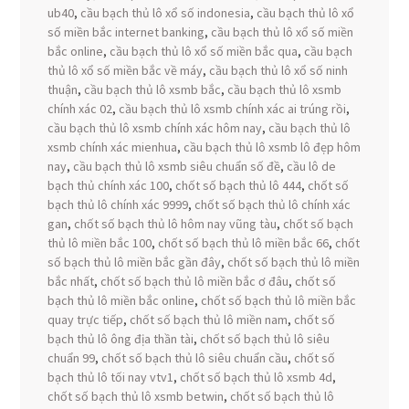
ub40
,
cầu bạch thủ lô xổ số indonesia
,
cầu bạch thủ lô xổ
số miền bắc internet banking
,
cầu bạch thủ lô xổ số miền
bắc online
,
cầu bạch thủ lô xổ số miền bắc qua
,
cầu bạch
thủ lô xổ số miền bắc về máy
,
cầu bạch thủ lô xổ số ninh
thuận
,
cầu bạch thủ lô xsmb bắc
,
cầu bạch thủ lô xsmb
chính xác 02
,
cầu bạch thủ lô xsmb chính xác ai trúng rồi
,
cầu bạch thủ lô xsmb chính xác hôm nay
,
cầu bạch thủ lô
xsmb chính xác mienhua
,
cầu bạch thủ lô xsmb lô đẹp hôm
nay
,
cầu bạch thủ lô xsmb siêu chuẩn số đề
,
cầu lô de
bạch thủ chính xác 100
,
chốt số bạch thủ lô 444
,
chốt số
bạch thủ lô chính xác 9999
,
chốt số bạch thủ lô chính xác
gan
,
chốt số bạch thủ lô hôm nay vũng tàu
,
chốt số bạch
thủ lô miền bắc 100
,
chốt số bạch thủ lô miền bắc 66
,
chốt
số bạch thủ lô miền bắc gần đây
,
chốt số bạch thủ lô miền
bắc nhất
,
chốt số bạch thủ lô miền bắc ơ đâu
,
chốt số
bạch thủ lô miền bắc online
,
chốt số bạch thủ lô miền bắc
quay trực tiếp
,
chốt số bạch thủ lô miền nam
,
chốt số
bạch thủ lô ông địa thần tài
,
chốt số bạch thủ lô siêu
chuẩn 99
,
chốt số bạch thủ lô siêu chuẩn cầu
,
chốt số
bạch thủ lô tối nay vtv1
,
chốt số bạch thủ lô xsmb 4d
,
chốt số bạch thủ lô xsmb betwin
,
chốt số bạch thủ lô