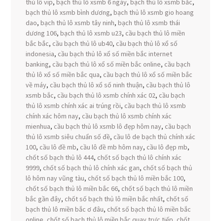
thủ lô vip
,
bạch thủ lô xsmb 6 ngày
,
bạch thủ lô xsmb bắc
,
bạch thủ lô xsmb bình dương
,
bạch thủ lô xsmb gio hoang
dao
,
bạch thủ lô xsmb tây ninh
,
bạch thủ lô xsmb thái
dương 106
,
bạch thủ lô xsmb u23
,
cầu bạch thủ lô miền
bắc bắc
,
cầu bạch thủ lô ub40
,
cầu bạch thủ lô xổ số
indonesia
,
cầu bạch thủ lô xổ số miền bắc internet
banking
,
cầu bạch thủ lô xổ số miền bắc online
,
cầu bạch
thủ lô xổ số miền bắc qua
,
cầu bạch thủ lô xổ số miền bắc
về máy
,
cầu bạch thủ lô xổ số ninh thuận
,
cầu bạch thủ lô
xsmb bắc
,
cầu bạch thủ lô xsmb chính xác 02
,
cầu bạch
thủ lô xsmb chính xác ai trúng rồi
,
cầu bạch thủ lô xsmb
chính xác hôm nay
,
cầu bạch thủ lô xsmb chính xác
mienhua
,
cầu bạch thủ lô xsmb lô đẹp hôm nay
,
cầu bạch
thủ lô xsmb siêu chuẩn số đề
,
cầu lô de bạch thủ chính xác
100
,
cầu lô đề mb
,
cầu lô đề mb hôm nay
,
cầu lô đẹp mb
,
chốt số bạch thủ lô 444
,
chốt số bạch thủ lô chính xác
9999
,
chốt số bạch thủ lô chính xác gan
,
chốt số bạch thủ
lô hôm nay vũng tàu
,
chốt số bạch thủ lô miền bắc 100
,
chốt số bạch thủ lô miền bắc 66
,
chốt số bạch thủ lô miền
bắc gần đây
,
chốt số bạch thủ lô miền bắc nhất
,
chốt số
bạch thủ lô miền bắc ơ đâu
,
chốt số bạch thủ lô miền bắc
online
,
chốt số bạch thủ lô miền bắc quay trực tiếp
,
chốt