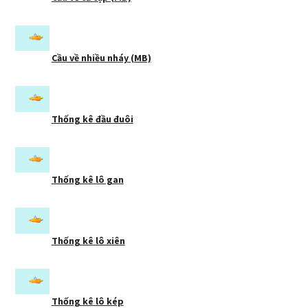
Cầu về nhiều nháy (MB)
Thống kê đầu đuôi
Thống kê lô gan
Thống kê lô xiên
Thống kê lô kép