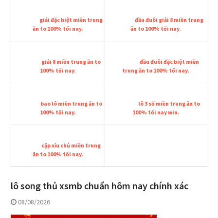
giải đặc biệt miền trung
đầu đuôi giải 8 miền trung
ăn to 100% tối nay.
ăn to 100% tối nay.
giải 8 miền trung ăn to
đầu đuôi đặc biệt miền
100% tối nay.
trung ăn to 100% tối nay.
bao lô miền trung ăn to
lô 3 số miền trung ăn to
100% tối nay.
100% tối nay win.
cặp xỉu chủ miền trung
ăn to 100% tối nay.
lô song thủ xsmb chuẩn hôm nay chính xác
08/08/2026