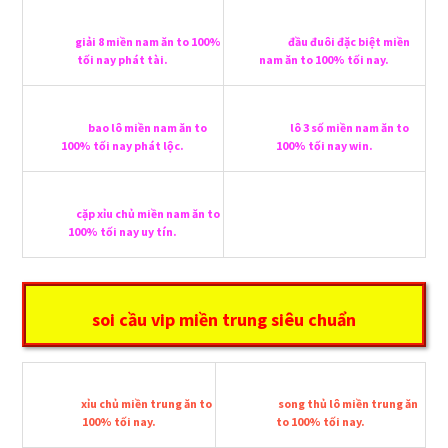
giải 8 miền nam ăn to 100%
đầu đuôi đặc biệt miền
tối nay phát tài.
nam ăn to 100% tối nay.
bao lô miền nam ăn to
lô 3 số miền nam ăn to
100% tối nay phát lộc.
100% tối nay win.
cặp xỉu chủ miền nam ăn to
100% tối nay uy tín.
soi cầu vip miền trung siêu chuẩn
xỉu chủ miền trung ăn to
song thủ lô miền trung ăn
100% tối nay.
to 100% tối nay.