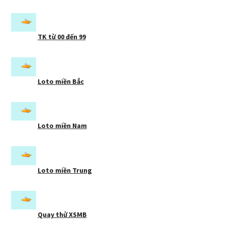
TK từ 00 đến 99
Loto miền Bắc
Loto miền Nam
Loto miền Trung
Quay thử XSMB