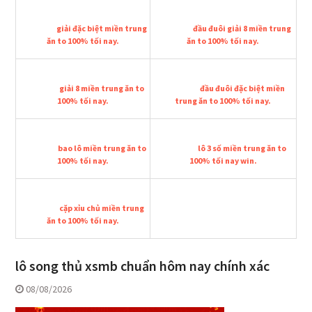
giải đặc biệt miền trung
đầu đuôi giải 8 miền trung
ăn to 100% tối nay.
ăn to 100% tối nay.
giải 8 miền trung ăn to
đầu đuôi đặc biệt miền
100% tối nay.
trung ăn to 100% tối nay.
bao lô miền trung ăn to
lô 3 số miền trung ăn to
100% tối nay.
100% tối nay win.
cặp xỉu chủ miền trung
ăn to 100% tối nay.
lô song thủ xsmb chuẩn hôm nay chính xác
08/08/2026