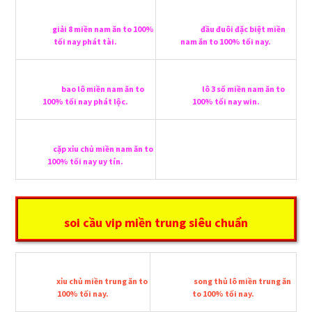
giải 8 miền nam ăn to 100%
đầu đuôi đặc biệt miền
tối nay phát tài.
nam ăn to 100% tối nay.
bao lô miền nam ăn to
lô 3 số miền nam ăn to
100% tối nay phát lộc.
100% tối nay win.
cặp xỉu chủ miền nam ăn to
100% tối nay uy tín.
soi cầu vip miền trung siêu chuẩn
xỉu chủ miền trung ăn to
song thủ lô miền trung ăn
100% tối nay.
to 100% tối nay.