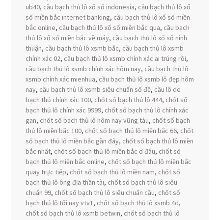
ub40
,
cầu bạch thủ lô xổ số indonesia
,
cầu bạch thủ lô xổ
số miền bắc internet banking
,
cầu bạch thủ lô xổ số miền
bắc online
,
cầu bạch thủ lô xổ số miền bắc qua
,
cầu bạch
thủ lô xổ số miền bắc về máy
,
cầu bạch thủ lô xổ số ninh
thuận
,
cầu bạch thủ lô xsmb bắc
,
cầu bạch thủ lô xsmb
chính xác 02
,
cầu bạch thủ lô xsmb chính xác ai trúng rồi
,
cầu bạch thủ lô xsmb chính xác hôm nay
,
cầu bạch thủ lô
xsmb chính xác mienhua
,
cầu bạch thủ lô xsmb lô đẹp hôm
nay
,
cầu bạch thủ lô xsmb siêu chuẩn số đề
,
cầu lô de
bạch thủ chính xác 100
,
chốt số bạch thủ lô 444
,
chốt số
bạch thủ lô chính xác 9999
,
chốt số bạch thủ lô chính xác
gan
,
chốt số bạch thủ lô hôm nay vũng tàu
,
chốt số bạch
thủ lô miền bắc 100
,
chốt số bạch thủ lô miền bắc 66
,
chốt
số bạch thủ lô miền bắc gần đây
,
chốt số bạch thủ lô miền
bắc nhất
,
chốt số bạch thủ lô miền bắc ơ đâu
,
chốt số
bạch thủ lô miền bắc online
,
chốt số bạch thủ lô miền bắc
quay trực tiếp
,
chốt số bạch thủ lô miền nam
,
chốt số
bạch thủ lô ông địa thần tài
,
chốt số bạch thủ lô siêu
chuẩn 99
,
chốt số bạch thủ lô siêu chuẩn cầu
,
chốt số
bạch thủ lô tối nay vtv1
,
chốt số bạch thủ lô xsmb 4d
,
chốt số bạch thủ lô xsmb betwin
,
chốt số bạch thủ lô