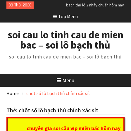
Skip
09 Th8, 2026
bạch thủ lô 2 nháy chuẩn hôm nay
to
chính xác
Top Menu
content
xiên 2 lô xsmb chuẩn hôm nay
chính xác
10 con lô xsmb chuẩn hôm nay
soi cau lo tinh cau de mien
chính xác
bac – soi lô bạch thủ
soi cau lo tinh cau de mien bac – soi lô bạch thủ
Menu
Home
chốt số lô bạch thủ chính xác sít
Thẻ:
chốt số lô bạch thủ chính xác sít
chuyên gia soi cầu vip miền bắc hôm nay