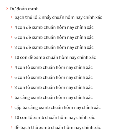
Dự đoán xsmb
bạch thủ lô 2 nháy chuẩn hôm nay chính xác
4 con đề xsmb chuẩn hôm nay chính xác
6 con đề xsmb chuẩn hôm nay chính xác
8 con đề xsmb chuẩn hôm nay chính xác
10 con đề xsmb chuẩn hôm nay chính xác
4 con lô xsmb chuẩn hôm nay chính xác
6 con lô xsmb chuẩn hôm nay chính xác
8 con lô xsmb chuẩn hôm nay chính xác
ba càng xsmb chuẩn hôm nay chính xác
cặp ba càng xsmb chuẩn hôm nay chính xác
10 con lô xsmb chuẩn hôm nay chính xác
đề bạch thủ xsmb chuẩn hôm nay chính xác