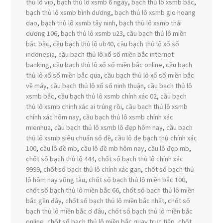
thủ lô vip
,
bạch thủ lô xsmb 6 ngày
,
bạch thủ lô xsmb bắc
,
bạch thủ lô xsmb bình dương
,
bạch thủ lô xsmb gio hoang
dao
,
bạch thủ lô xsmb tây ninh
,
bạch thủ lô xsmb thái
dương 106
,
bạch thủ lô xsmb u23
,
cầu bạch thủ lô miền
bắc bắc
,
cầu bạch thủ lô ub40
,
cầu bạch thủ lô xổ số
indonesia
,
cầu bạch thủ lô xổ số miền bắc internet
banking
,
cầu bạch thủ lô xổ số miền bắc online
,
cầu bạch
thủ lô xổ số miền bắc qua
,
cầu bạch thủ lô xổ số miền bắc
về máy
,
cầu bạch thủ lô xổ số ninh thuận
,
cầu bạch thủ lô
xsmb bắc
,
cầu bạch thủ lô xsmb chính xác 02
,
cầu bạch
thủ lô xsmb chính xác ai trúng rồi
,
cầu bạch thủ lô xsmb
chính xác hôm nay
,
cầu bạch thủ lô xsmb chính xác
mienhua
,
cầu bạch thủ lô xsmb lô đẹp hôm nay
,
cầu bạch
thủ lô xsmb siêu chuẩn số đề
,
cầu lô de bạch thủ chính xác
100
,
cầu lô đề mb
,
cầu lô đề mb hôm nay
,
cầu lô đẹp mb
,
chốt số bạch thủ lô 444
,
chốt số bạch thủ lô chính xác
9999
,
chốt số bạch thủ lô chính xác gan
,
chốt số bạch thủ
lô hôm nay vũng tàu
,
chốt số bạch thủ lô miền bắc 100
,
chốt số bạch thủ lô miền bắc 66
,
chốt số bạch thủ lô miền
bắc gần đây
,
chốt số bạch thủ lô miền bắc nhất
,
chốt số
bạch thủ lô miền bắc ơ đâu
,
chốt số bạch thủ lô miền bắc
online
,
chốt số bạch thủ lô miền bắc quay trực tiếp
,
chốt