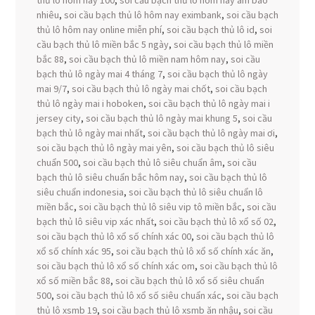
thủ lô hôm nay 100
,
soi cầu bạch thủ lô hôm nay âm bao
nhiêu
,
soi cầu bạch thủ lô hôm nay eximbank
,
soi cầu bạch
thủ lô hôm nay online miễn phí
,
soi cầu bạch thủ lô id
,
soi
cầu bạch thủ lô miền bắc 5 ngày
,
soi cầu bạch thủ lô miền
bắc 88
,
soi cầu bạch thủ lô miền nam hôm nay
,
soi cầu
bạch thủ lô ngày mai 4 tháng 7
,
soi cầu bạch thủ lô ngày
mai 9/7
,
soi cầu bạch thủ lô ngày mai chốt
,
soi cầu bạch
thủ lô ngày mai i hoboken
,
soi cầu bạch thủ lô ngày mai i
jersey city
,
soi cầu bạch thủ lô ngày mai khung 5
,
soi cầu
bạch thủ lô ngày mai nhất
,
soi cầu bạch thủ lô ngày mai ơi
,
soi cầu bạch thủ lô ngày mai yên
,
soi cầu bạch thủ lô siêu
chuẩn 500
,
soi cầu bạch thủ lô siêu chuẩn âm
,
soi cầu
bạch thủ lô siêu chuẩn bắc hôm nay
,
soi cầu bạch thủ lô
siêu chuẩn indonesia
,
soi cầu bạch thủ lô siêu chuẩn lô
miền bắc
,
soi cầu bạch thủ lô siêu vip tô miền bắc
,
soi cầu
bạch thủ lô siêu vip xác nhất
,
soi cầu bạch thủ lô xổ số 02
,
soi cầu bạch thủ lô xổ số chính xác 00
,
soi cầu bạch thủ lô
xổ số chính xác 95
,
soi cầu bạch thủ lô xổ số chính xác ăn
,
soi cầu bạch thủ lô xổ số chính xác om
,
soi cầu bạch thủ lô
xổ số miền bắc 88
,
soi cầu bạch thủ lô xổ số siêu chuẩn
500
,
soi cầu bạch thủ lô xổ số siêu chuẩn xác
,
soi cầu bạch
thủ lô xsmb 19
,
soi cầu bạch thủ lô xsmb ăn nhậu
,
soi cầu