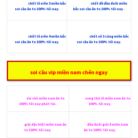
chốt lô xiên 3 miền bắc
chốt đề đầu đuôi miền
soi cầu ăn to 100% tối nay.
bắc soi cầu ăn to 100% tối nay
.
chốt lô xiên 4 miền bắc
chốt số 3 càng miền bắc
soi cầu ăn to 100% tối nay.
soi cầu ăn to 100% tối nay.
soi cầu vip miền nam chén ngay
xỉu chủ miền nam ăn to
song thủ lô miền nam ăn to
100% tối nay phát tài.
100% tối nay.
giải đặc biệt miền nam ăn
đầu đuôi giải 8 miền nam
to 100% tối nay.
ăn to 100% tối nay.