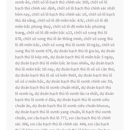
xsmb ên
,
chốt số lô bạch thủ chính xác 300
,
chốt số lô
bạch thủ chính xác định
,
chốt số lô bạch thủ chính xác nhất
hôm nay
,
chốt số lô bạch thủ chính xác sít
,
chốt số lô bạch
thủ đà nẵng
,
chốt số lô đề miền bắc 4/6/
,
chốt số lô đề
miền bắc phong thuỷ
,
chốt số lô đề miền bắc phương
trang
,
chốt số lô đề miền bắc u23
,
chốt số song thủ lô
678
,
chốt số song thủ lô ăn thông minh
,
chốt số song thủ
lô đề miền bắc
,
chốt số song thủ lô xsmb 30 ngày
,
chốt số
song thủ lô xsmb 678
,
dự đoán bạch thủ lô gia lai
,
dự đoán
bạch thủ lô kép mb
,
dự đoán bạch thủ lô miền bắc 5 ngày
,
dự đoán bạch thủ lô miền bắc ăn bao nhiêu
,
dự đoán bạch
thủ lô miền bắc tối nay
,
dự đoán bạch thủ lô xổ số cần thơ
,
dự đoán bạch thủ lô xổ số kiến thiết
,
dự đoán bạch thủ lô
xổ số ư miền bắc
,
dự đoán bạch thủ lô xsmb chính xác 50
,
dự đoán bạch thủ lô xsmb chuẩn nhất
,
dự đoán bạch thủ
lô xsmb iq
,
dự đoán bạch thủ lô xsmb lâu ra nhất
,
dự đoán
bạch thủ lô xsmb ơ đâu
,
dự đoán bạch thủ lô xsmb siêu
chuẩn ăn
,
dự đoán bạch thủ lô xsmb siêu chuẩn khusus
,
dự đoán bạch thủ lô xsmb yang chuẩn
,
lô bạch thủ xsmb
chuẩn
,
soi cầu bạch thủ lô 777
,
soi cầu bạch thủ lô chính
xác 366
,
soi cầu bạch thủ lô chính xác 444
,
soi cầu bạch