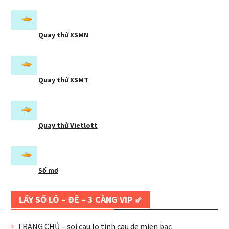
Quay thử XSMN
Quay thử XSMT
Quay thử Vietlott
Sổ mơ
LẤY SỐ LÔ – ĐỀ – 3 CÀNG VIP ⇙
TRANG CHỦ – soi cau lo tinh cau de mien bac