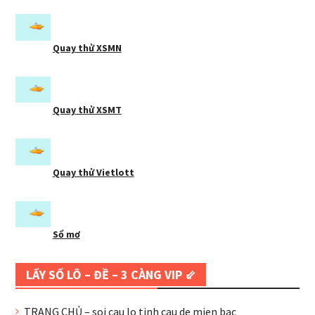
Quay thử XSMN
Quay thử XSMT
Quay thử Vietlott
Sổ mơ
LẤY SỐ LÔ – ĐỀ – 3 CÀNG VIP ⇙
TRANG CHỦ – soi cau lo tinh cau de mien bac