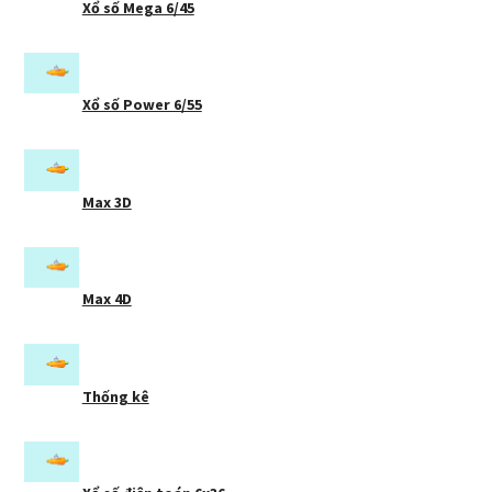
Xổ số Mega 6/45
Xổ số Power 6/55
Max 3D
Max 4D
Thống kê