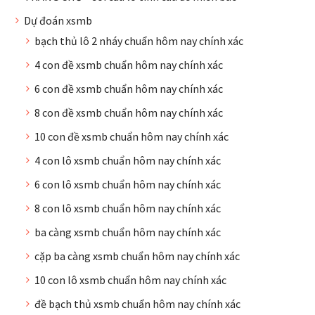
Dự đoán xsmb
bạch thủ lô 2 nháy chuẩn hôm nay chính xác
4 con đề xsmb chuẩn hôm nay chính xác
6 con đề xsmb chuẩn hôm nay chính xác
8 con đề xsmb chuẩn hôm nay chính xác
10 con đề xsmb chuẩn hôm nay chính xác
4 con lô xsmb chuẩn hôm nay chính xác
6 con lô xsmb chuẩn hôm nay chính xác
8 con lô xsmb chuẩn hôm nay chính xác
ba càng xsmb chuẩn hôm nay chính xác
cặp ba càng xsmb chuẩn hôm nay chính xác
10 con lô xsmb chuẩn hôm nay chính xác
đề bạch thủ xsmb chuẩn hôm nay chính xác