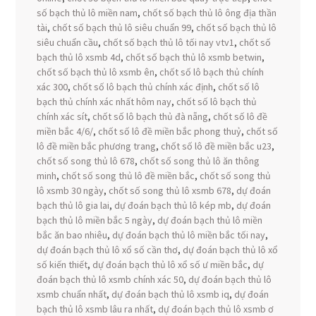
số bạch thủ lô miền nam
,
chốt số bạch thủ lô ông địa thần
tài
,
chốt số bạch thủ lô siêu chuẩn 99
,
chốt số bạch thủ lô
siêu chuẩn cầu
,
chốt số bạch thủ lô tối nay vtv1
,
chốt số
bạch thủ lô xsmb 4d
,
chốt số bạch thủ lô xsmb betwin
,
chốt số bạch thủ lô xsmb ên
,
chốt số lô bạch thủ chính
xác 300
,
chốt số lô bạch thủ chính xác định
,
chốt số lô
bạch thủ chính xác nhất hôm nay
,
chốt số lô bạch thủ
chính xác sít
,
chốt số lô bạch thủ đà nẵng
,
chốt số lô đề
miền bắc 4/6/
,
chốt số lô đề miền bắc phong thuỷ
,
chốt số
lô đề miền bắc phương trang
,
chốt số lô đề miền bắc u23
,
chốt số song thủ lô 678
,
chốt số song thủ lô ăn thông
minh
,
chốt số song thủ lô đề miền bắc
,
chốt số song thủ
lô xsmb 30 ngày
,
chốt số song thủ lô xsmb 678
,
dự đoán
bạch thủ lô gia lai
,
dự đoán bạch thủ lô kép mb
,
dự đoán
bạch thủ lô miền bắc 5 ngày
,
dự đoán bạch thủ lô miền
bắc ăn bao nhiêu
,
dự đoán bạch thủ lô miền bắc tối nay
,
dự đoán bạch thủ lô xổ số cần thơ
,
dự đoán bạch thủ lô xổ
số kiến thiết
,
dự đoán bạch thủ lô xổ số ư miền bắc
,
dự
đoán bạch thủ lô xsmb chính xác 50
,
dự đoán bạch thủ lô
xsmb chuẩn nhất
,
dự đoán bạch thủ lô xsmb iq
,
dự đoán
bạch thủ lô xsmb lâu ra nhất
,
dự đoán bạch thủ lô xsmb ơ