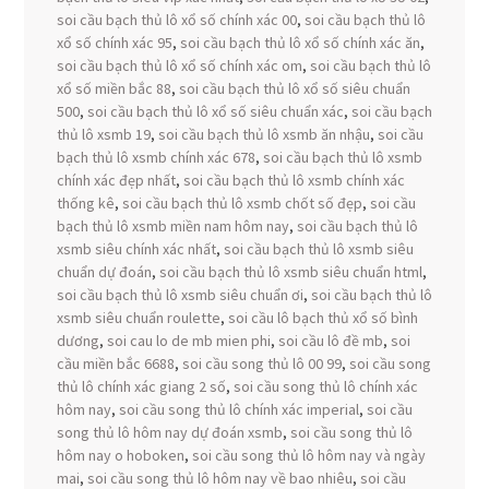
soi cầu bạch thủ lô xổ số chính xác 00
,
soi cầu bạch thủ lô
xổ số chính xác 95
,
soi cầu bạch thủ lô xổ số chính xác ăn
,
soi cầu bạch thủ lô xổ số chính xác om
,
soi cầu bạch thủ lô
xổ số miền bắc 88
,
soi cầu bạch thủ lô xổ số siêu chuẩn
500
,
soi cầu bạch thủ lô xổ số siêu chuẩn xác
,
soi cầu bạch
thủ lô xsmb 19
,
soi cầu bạch thủ lô xsmb ăn nhậu
,
soi cầu
bạch thủ lô xsmb chính xác 678
,
soi cầu bạch thủ lô xsmb
chính xác đẹp nhất
,
soi cầu bạch thủ lô xsmb chính xác
thống kê
,
soi cầu bạch thủ lô xsmb chốt số đẹp
,
soi cầu
bạch thủ lô xsmb miền nam hôm nay
,
soi cầu bạch thủ lô
xsmb siêu chính xác nhất
,
soi cầu bạch thủ lô xsmb siêu
chuẩn dự đoán
,
soi cầu bạch thủ lô xsmb siêu chuẩn html
,
soi cầu bạch thủ lô xsmb siêu chuẩn ơi
,
soi cầu bạch thủ lô
xsmb siêu chuẩn roulette
,
soi cầu lô bạch thủ xổ số bình
dương
,
soi cau lo de mb mien phi
,
soi cầu lô đề mb
,
soi
cầu miền bắc 6688
,
soi cầu song thủ lô 00 99
,
soi cầu song
thủ lô chính xác giang 2 số
,
soi cầu song thủ lô chính xác
hôm nay
,
soi cầu song thủ lô chính xác imperial
,
soi cầu
song thủ lô hôm nay dự đoán xsmb
,
soi cầu song thủ lô
hôm nay o hoboken
,
soi cầu song thủ lô hôm nay và ngày
mai
,
soi cầu song thủ lô hôm nay về bao nhiêu
,
soi cầu