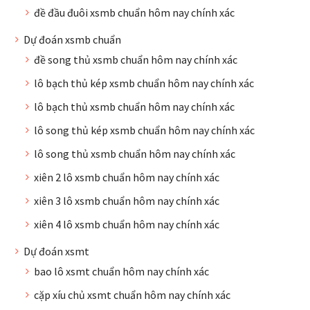
đề đầu đuôi xsmb chuẩn hôm nay chính xác
Dự đoán xsmb chuẩn
đề song thủ xsmb chuẩn hôm nay chính xác
lô bạch thủ kép xsmb chuẩn hôm nay chính xác
lô bạch thủ xsmb chuẩn hôm nay chính xác
lô song thủ kép xsmb chuẩn hôm nay chính xác
lô song thủ xsmb chuẩn hôm nay chính xác
xiên 2 lô xsmb chuẩn hôm nay chính xác
xiên 3 lô xsmb chuẩn hôm nay chính xác
xiên 4 lô xsmb chuẩn hôm nay chính xác
Dự đoán xsmt
bao lô xsmt chuẩn hôm nay chính xác
cặp xíu chủ xsmt chuẩn hôm nay chính xác