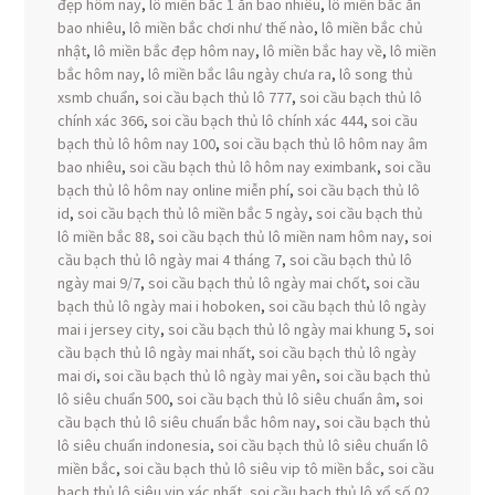
đẹp hôm nay
,
lô miền bắc 1 ăn bao nhiêu
,
lô miền bắc ăn
bao nhiêu
,
lô miền bắc chơi như thế nào
,
lô miền bắc chủ
nhật
,
lô miền bắc đẹp hôm nay
,
lô miền bắc hay về
,
lô miền
bắc hôm nay
,
lô miền bắc lâu ngày chưa ra
,
lô song thủ
xsmb chuẩn
,
soi cầu bạch thủ lô 777
,
soi cầu bạch thủ lô
chính xác 366
,
soi cầu bạch thủ lô chính xác 444
,
soi cầu
bạch thủ lô hôm nay 100
,
soi cầu bạch thủ lô hôm nay âm
bao nhiêu
,
soi cầu bạch thủ lô hôm nay eximbank
,
soi cầu
bạch thủ lô hôm nay online miễn phí
,
soi cầu bạch thủ lô
id
,
soi cầu bạch thủ lô miền bắc 5 ngày
,
soi cầu bạch thủ
lô miền bắc 88
,
soi cầu bạch thủ lô miền nam hôm nay
,
soi
cầu bạch thủ lô ngày mai 4 tháng 7
,
soi cầu bạch thủ lô
ngày mai 9/7
,
soi cầu bạch thủ lô ngày mai chốt
,
soi cầu
bạch thủ lô ngày mai i hoboken
,
soi cầu bạch thủ lô ngày
mai i jersey city
,
soi cầu bạch thủ lô ngày mai khung 5
,
soi
cầu bạch thủ lô ngày mai nhất
,
soi cầu bạch thủ lô ngày
mai ơi
,
soi cầu bạch thủ lô ngày mai yên
,
soi cầu bạch thủ
lô siêu chuẩn 500
,
soi cầu bạch thủ lô siêu chuẩn âm
,
soi
cầu bạch thủ lô siêu chuẩn bắc hôm nay
,
soi cầu bạch thủ
lô siêu chuẩn indonesia
,
soi cầu bạch thủ lô siêu chuẩn lô
miền bắc
,
soi cầu bạch thủ lô siêu vip tô miền bắc
,
soi cầu
bạch thủ lô siêu vip xác nhất
,
soi cầu bạch thủ lô xổ số 02
,