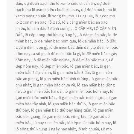
đâu
,
dự đoán bạch thủ lô xsmb siêu chuẩn ăn
,
dự đoán
bạch thủ lô xsmb siêu chuẩn khusus
,
dự đoán bạch thủ lô
xsmb yang chuẩn
,
lk song thu mb
,
LÔ 2 CON
,
lô 2 con mb
,
lo 2 con mien bac
,
lô 2 số
,
lô 3 càng miền bắc ăn bao
nhiêu
,
lô câm đầu 2 đánh con gì
,
LÔ CẶP MB
,
LÔ CẶP MIỀN
BẮC
,
lô cặp song thủ khung 3 ngày
,
lô dàn miền bắc
,
lo de
mien bac
,
lo de mien bac hom qua
,
lô đá miền bắc
,
lô đầu
2 câm đánh con gì
,
lô đề miền bắc diễn đàn
,
lô đề miền bắc
hôm nay ra số gì
,
lô đề miền bắc là gì
,
lô đề miền bắc ngày
hôm nay
,
lô đề miền bắc online
,
lô đề miền bắc thứ 2
,
Lô
đẹp hôm nay
,
lô đẹp miền bắc
,
lô gan miền bắc
,
lô gan
miền bắc 2 đại chính
,
lô gan miền bắc 3 đài
,
lô gan miền
bắc an giang
,
lô gan miền bắc bình dương
,
lô gan miền bắc
chủ nhật
,
lô gan miền bắc chưa về
,
lô gan miền bắc đồng
nai
,
lô gan miền bắc hai đài
,
lô gan miền bắc hôm nay
,
lô
gan miền bắc miền bắc
,
lô gan miền bắc minh ngọc
,
lô gan
miền bắc tây ninh
,
lô gan miền bắc thứ 6
,
lô gan miền bắc
thứ bảy
,
lô gan miền bắc thứ bảy hàng tuần
,
lô gan miền
bắc tiền giang
,
lô gan miền bắc vũng tàu
,
lô gan xổ số
miền bắc
,
lô hay ra miền bắc
,
lô kép miền bắc hôm nay
,
lô
lô sông thủ khung 3 ngày hay nhất
,
lô mb chuẩn
,
Lô mb