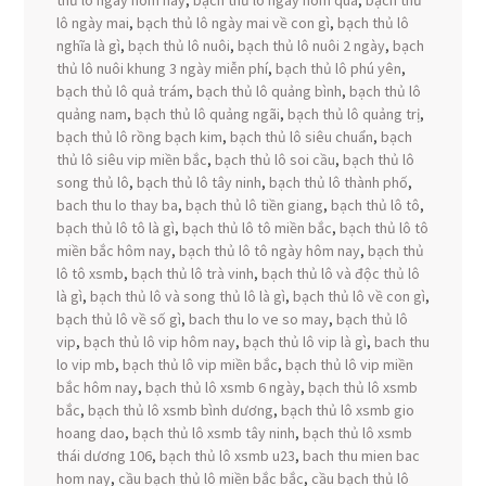
thủ lô ngày hôm nay
,
bạch thủ lô ngày hôm qua
,
bạch thủ
lô ngày mai
,
bạch thủ lô ngày mai về con gì
,
bạch thủ lô
nghĩa là gì
,
bạch thủ lô nuôi
,
bạch thủ lô nuôi 2 ngày
,
bạch
thủ lô nuôi khung 3 ngày miễn phí
,
bạch thủ lô phú yên
,
bạch thủ lô quả trám
,
bạch thủ lô quảng bình
,
bạch thủ lô
quảng nam
,
bạch thủ lô quảng ngãi
,
bạch thủ lô quảng trị
,
bạch thủ lô rồng bạch kim
,
bạch thủ lô siêu chuẩn
,
bạch
thủ lô siêu vip miền bắc
,
bạch thủ lô soi cầu
,
bạch thủ lô
song thủ lô
,
bạch thủ lô tây ninh
,
bạch thủ lô thành phố
,
bach thu lo thay ba
,
bạch thủ lô tiền giang
,
bạch thủ lô tô
,
bạch thủ lô tô là gì
,
bạch thủ lô tô miền bắc
,
bạch thủ lô tô
miền bắc hôm nay
,
bạch thủ lô tô ngày hôm nay
,
bạch thủ
lô tô xsmb
,
bạch thủ lô trà vinh
,
bạch thủ lô và độc thủ lô
là gì
,
bạch thủ lô và song thủ lô là gì
,
bạch thủ lô về con gì
,
bạch thủ lô về số gì
,
bach thu lo ve so may
,
bạch thủ lô
vip
,
bạch thủ lô vip hôm nay
,
bạch thủ lô vip là gì
,
bach thu
lo vip mb
,
bạch thủ lô vip miền bắc
,
bạch thủ lô vip miền
bắc hôm nay
,
bạch thủ lô xsmb 6 ngày
,
bạch thủ lô xsmb
bắc
,
bạch thủ lô xsmb bình dương
,
bạch thủ lô xsmb gio
hoang dao
,
bạch thủ lô xsmb tây ninh
,
bạch thủ lô xsmb
thái dương 106
,
bạch thủ lô xsmb u23
,
bach thu mien bac
hom nay
,
cầu bạch thủ lô miền bắc bắc
,
cầu bạch thủ lô