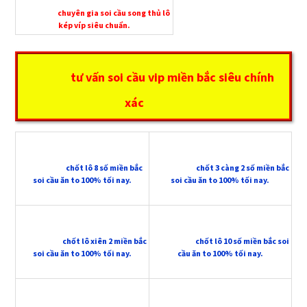
chuyên gia soi cầu song thủ lô
kép víp siêu chuẩn.
tư vấn soi cầu vip miền bắc siêu chính
xác
chốt lô 8 số miền bắc
chốt 3 càng 2 số miền bắc
soi cầu ăn to 100% tối nay.
soi cầu ăn to 100% tối nay.
chốt lô xiên 2 miền bắc
chốt lô 10 số miền bắc soi
soi cầu ăn to 100% tối nay.
cầu ăn to 100% tối nay.