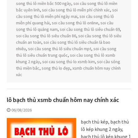
song thủ lô miền bắc 500 ngày
,
soi cầu song thủ lô miền
bắc uyên linh
,
soi cầu song thủ lô miễn phí chính xác
,
soi
cầu song thủ lô miễn phí ngày mai
,
soi cầu song thủ lô
miễn phí quang hải
,
soi cầu song thủ lô online
,
soi cầu
song thủ lô quảng nam
,
soi cầu song thủ lô siêu chuẩn 69
,
soi cầu song thủ lô siêu chuẩn 86
,
soi cầu song thủ lô siêu
chuẩn an toàn
,
soi cầu song thủ lô siêu chuẩn là bao
nhiêu
,
soi cầu song thủ lô siêu chuẩn mpt
,
soi cầu song
thủ lô siêu chuẩn trung quốc
,
soi cầu song thủ lô xsmb
khung 2 ngày
,
soi cau song thủ lo xsmb kim
,
soi cầu sông
thủ miền bắc
,
song thủ lo đẹp
,
xsmb chuẩn hôm nay chính
xác
lô bạch thủ xsmb chuẩn hôm nay chính xác
06/08/2026
bạch thủ kép, bạch thủ
lô kép khung 2 ngày,
bạch thủ lô kép khung 1