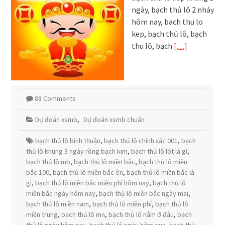
ngày, bạch thủ lô 2 nháy
hôm nay, bach thu lo
kep, bạch thủ lô, bạch
thu lô, bạch
[…]
88 Comments
Dự đoán xsmb
,
Dự đoán xsmb chuẩn
bạch thủ lô bình thuận
,
bạch thủ lô chính xác 001
,
bạch
thủ lô khung 3 ngày rồng bạch kim
,
bạch thủ lô lót là gì
,
bạch thủ lô mb
,
bạch thủ lô miền bắc
,
bạch thủ lô miền
bắc 100
,
bạch thủ lô miền bắc ên
,
bạch thủ lô miền bắc là
gì
,
bạch thủ lô miền bắc miễn phí hôm nay
,
bạch thủ lô
miền bắc ngày hôm nay
,
bạch thủ lô miền bắc ngày mai
,
bạch thủ lô miền nam
,
bạch thủ lô miễn phí
,
bạch thủ lô
miền trung
,
bạch thủ lô mn
,
bạch thủ lô nằm ở đâu
,
bạch