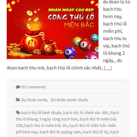
du doan lo to
bach thu
hom nay,
bạch thủ lô
miễn phí,
bach thu lo
vip, bạch thủ
lô khung 2
ngày, , du
doan bach thu mb, bạch thủ lô chính xác nhất,
[…]
85 Comments
Dự đoán xsmb
,
Dự đoán xsmb chuẩn
bạch thủ lô bình thuận
,
bạch thủ lô chính xác 001
,
bạch
thủ lô khung 3 ngày rồng bạch kim
,
bạch thủ lô miền bắc
100
,
bạch thủ lô miền bắc ên
,
bạch thủ lô miền bắc miễn
phí hôm nay
,
bạch thủ lô quảng nam
,
bạch thủ lô tô
,
bạch