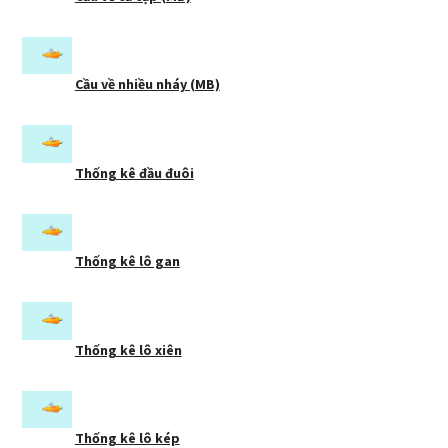
Cầu về nhiều nháy (MB)
Thống kê đầu đuôi
Thống kê lô gan
Thống kê lô xiên
Thống kê lô kép