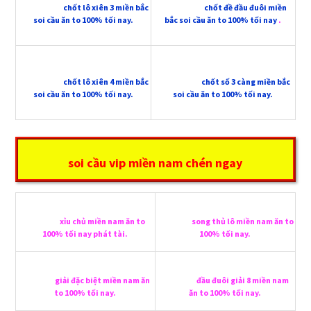
chốt lô xiên 3 miền bắc
chốt đề đầu đuôi miền
soi cầu ăn to 100% tối nay.
bắc soi cầu ăn to 100% tối nay
.
chốt lô xiên 4 miền bắc
chốt số 3 càng miền bắc
soi cầu ăn to 100% tối nay.
soi cầu ăn to 100% tối nay.
soi cầu vip miền nam chén ngay
xỉu chủ miền nam ăn to
song thủ lô miền nam ăn to
100% tối nay phát tài.
100% tối nay.
giải đặc biệt miền nam ăn
đầu đuôi giải 8 miền nam
to 100% tối nay.
ăn to 100% tối nay.