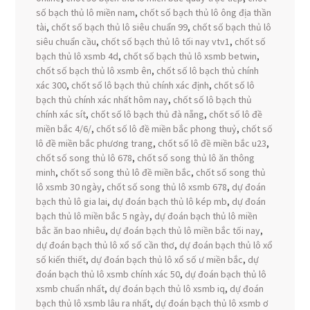
số bạch thủ lô miền nam
,
chốt số bạch thủ lô ông địa thần
tài
,
chốt số bạch thủ lô siêu chuẩn 99
,
chốt số bạch thủ lô
siêu chuẩn cầu
,
chốt số bạch thủ lô tối nay vtv1
,
chốt số
bạch thủ lô xsmb 4d
,
chốt số bạch thủ lô xsmb betwin
,
chốt số bạch thủ lô xsmb ên
,
chốt số lô bạch thủ chính
xác 300
,
chốt số lô bạch thủ chính xác định
,
chốt số lô
bạch thủ chính xác nhất hôm nay
,
chốt số lô bạch thủ
chính xác sít
,
chốt số lô bạch thủ đà nẵng
,
chốt số lô đề
miền bắc 4/6/
,
chốt số lô đề miền bắc phong thuỷ
,
chốt số
lô đề miền bắc phương trang
,
chốt số lô đề miền bắc u23
,
chốt số song thủ lô 678
,
chốt số song thủ lô ăn thông
minh
,
chốt số song thủ lô đề miền bắc
,
chốt số song thủ
lô xsmb 30 ngày
,
chốt số song thủ lô xsmb 678
,
dự đoán
bạch thủ lô gia lai
,
dự đoán bạch thủ lô kép mb
,
dự đoán
bạch thủ lô miền bắc 5 ngày
,
dự đoán bạch thủ lô miền
bắc ăn bao nhiêu
,
dự đoán bạch thủ lô miền bắc tối nay
,
dự đoán bạch thủ lô xổ số cần thơ
,
dự đoán bạch thủ lô xổ
số kiến thiết
,
dự đoán bạch thủ lô xổ số ư miền bắc
,
dự
đoán bạch thủ lô xsmb chính xác 50
,
dự đoán bạch thủ lô
xsmb chuẩn nhất
,
dự đoán bạch thủ lô xsmb iq
,
dự đoán
bạch thủ lô xsmb lâu ra nhất
,
dự đoán bạch thủ lô xsmb ơ