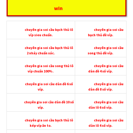
win
chuyên gia soi cầu bạch thủ lô
chuyên gia soi cầu
víp sieu chuẩn.
bạch thủ đề víp.
chuyên gia soi cầu bạch thủ lô
chuyên gia soi cầu
2 nháy chuẩn xác.
song thủ đề víp.
chuyên gia soi cầu song thủ lô
chuyên gia soi cầu
víp chuẩn 100%.
dàn đề 4 số víp.
chuyên gia soi cầu dàn đề 6 số
chuyên gia soi cầu
víp.
dàn đề 8 số víp.
chuyên gia soi cầu dàn đề 10 số
chuyên gia soi cầu
víp.
dàn lô 6 số víp.
chuyên gia soi cầu bạch thủ lô
chuyên gia soi cầu
kép víp ăn to.
dàn lô 4 số víp.