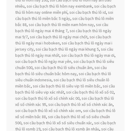
thủ lô hôm nay 100
,
soi cầu bạch thủ lô hôm nay âm bao
nhiêu
,
soi cầu bạch thủ lô hôm nay eximbank
,
soi cầu bạch
thủ lô hôm nay online miễn phí
,
soi cầu bạch thủ lô id
,
soi
cầu bạch thủ lô miền bắc 5 ngày
,
soi cầu bạch thủ lô miền
bắc 88
,
soi cầu bạch thủ lô miền nam hôm nay
,
soi cầu
bạch thủ lô ngày mai 4 tháng 7
,
soi cầu bạch thủ lô ngày
mai 9/7
,
soi cầu bạch thủ lô ngày mai chốt
,
soi cầu bạch
thủ lô ngày mai i hoboken
,
soi cầu bạch thủ lô ngày mai i
jersey city
,
soi cầu bạch thủ lô ngày mai khung 5
,
soi cầu
bạch thủ lô ngày mai nhất
,
soi cầu bạch thủ lô ngày mai ơi
,
soi cầu bạch thủ lô ngày mai yên
,
soi cầu bạch thủ lô siêu
chuẩn 500
,
soi cầu bạch thủ lô siêu chuẩn âm
,
soi cầu
bạch thủ lô siêu chuẩn bắc hôm nay
,
soi cầu bạch thủ lô
siêu chuẩn indonesia
,
soi cầu bạch thủ lô siêu chuẩn lô
miền bắc
,
soi cầu bạch thủ lô siêu vip tô miền bắc
,
soi cầu
bạch thủ lô siêu vip xác nhất
,
soi cầu bạch thủ lô xổ số 02
,
soi cầu bạch thủ lô xổ số chính xác 00
,
soi cầu bạch thủ lô
xổ số chính xác 95
,
soi cầu bạch thủ lô xổ số chính xác ăn
,
soi cầu bạch thủ lô xổ số chính xác om
,
soi cầu bạch thủ lô
xổ số miền bắc 88
,
soi cầu bạch thủ lô xổ số siêu chuẩn
500
,
soi cầu bạch thủ lô xổ số siêu chuẩn xác
,
soi cầu bạch
thủ lô xsmb 19
,
soi cầu bạch thủ lô xsmb ăn nhậu
,
soi cầu