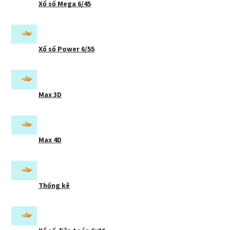
Xổ số Mega 6/45
Xổ số Power 6/55
Max 3D
Max 4D
Thống kê