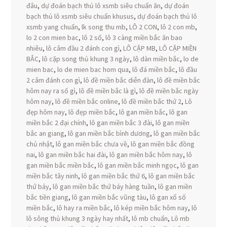
đâu
,
dự đoán bạch thủ lô xsmb siêu chuẩn ăn
,
dự đoán
bạch thủ lô xsmb siêu chuẩn khusus
,
dự đoán bạch thủ lô
xsmb yang chuẩn
,
lk song thu mb
,
LÔ 2 CON
,
lô 2 con mb
,
lo 2 con mien bac
,
lô 2 số
,
lô 3 càng miền bắc ăn bao
nhiêu
,
lô câm đầu 2 đánh con gì
,
LÔ CẶP MB
,
LÔ CẶP MIỀN
BẮC
,
lô cặp song thủ khung 3 ngày
,
lô dàn miền bắc
,
lo de
mien bac
,
lo de mien bac hom qua
,
lô đá miền bắc
,
lô đầu
2 câm đánh con gì
,
lô đề miền bắc diễn đàn
,
lô đề miền bắc
hôm nay ra số gì
,
lô đề miền bắc là gì
,
lô đề miền bắc ngày
hôm nay
,
lô đề miền bắc online
,
lô đề miền bắc thứ 2
,
Lô
đẹp hôm nay
,
lô đẹp miền bắc
,
lô gan miền bắc
,
lô gan
miền bắc 2 đại chính
,
lô gan miền bắc 3 đài
,
lô gan miền
bắc an giang
,
lô gan miền bắc bình dương
,
lô gan miền bắc
chủ nhật
,
lô gan miền bắc chưa về
,
lô gan miền bắc đồng
nai
,
lô gan miền bắc hai đài
,
lô gan miền bắc hôm nay
,
lô
gan miền bắc miền bắc
,
lô gan miền bắc minh ngọc
,
lô gan
miền bắc tây ninh
,
lô gan miền bắc thứ 6
,
lô gan miền bắc
thứ bảy
,
lô gan miền bắc thứ bảy hàng tuần
,
lô gan miền
bắc tiền giang
,
lô gan miền bắc vũng tàu
,
lô gan xổ số
miền bắc
,
lô hay ra miền bắc
,
lô kép miền bắc hôm nay
,
lô
lô sông thủ khung 3 ngày hay nhất
,
lô mb chuẩn
,
Lô mb