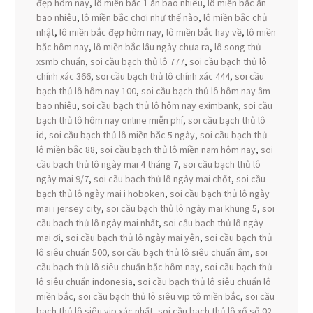
đẹp hôm nay
,
lô miền bắc 1 ăn bao nhiêu
,
lô miền bắc ăn
bao nhiêu
,
lô miền bắc chơi như thế nào
,
lô miền bắc chủ
nhật
,
lô miền bắc đẹp hôm nay
,
lô miền bắc hay về
,
lô miền
bắc hôm nay
,
lô miền bắc lâu ngày chưa ra
,
lô song thủ
xsmb chuẩn
,
soi cầu bạch thủ lô 777
,
soi cầu bạch thủ lô
chính xác 366
,
soi cầu bạch thủ lô chính xác 444
,
soi cầu
bạch thủ lô hôm nay 100
,
soi cầu bạch thủ lô hôm nay âm
bao nhiêu
,
soi cầu bạch thủ lô hôm nay eximbank
,
soi cầu
bạch thủ lô hôm nay online miễn phí
,
soi cầu bạch thủ lô
id
,
soi cầu bạch thủ lô miền bắc 5 ngày
,
soi cầu bạch thủ
lô miền bắc 88
,
soi cầu bạch thủ lô miền nam hôm nay
,
soi
cầu bạch thủ lô ngày mai 4 tháng 7
,
soi cầu bạch thủ lô
ngày mai 9/7
,
soi cầu bạch thủ lô ngày mai chốt
,
soi cầu
bạch thủ lô ngày mai i hoboken
,
soi cầu bạch thủ lô ngày
mai i jersey city
,
soi cầu bạch thủ lô ngày mai khung 5
,
soi
cầu bạch thủ lô ngày mai nhất
,
soi cầu bạch thủ lô ngày
mai ơi
,
soi cầu bạch thủ lô ngày mai yên
,
soi cầu bạch thủ
lô siêu chuẩn 500
,
soi cầu bạch thủ lô siêu chuẩn âm
,
soi
cầu bạch thủ lô siêu chuẩn bắc hôm nay
,
soi cầu bạch thủ
lô siêu chuẩn indonesia
,
soi cầu bạch thủ lô siêu chuẩn lô
miền bắc
,
soi cầu bạch thủ lô siêu vip tô miền bắc
,
soi cầu
bạch thủ lô siêu vip xác nhất
,
soi cầu bạch thủ lô xổ số 02
,