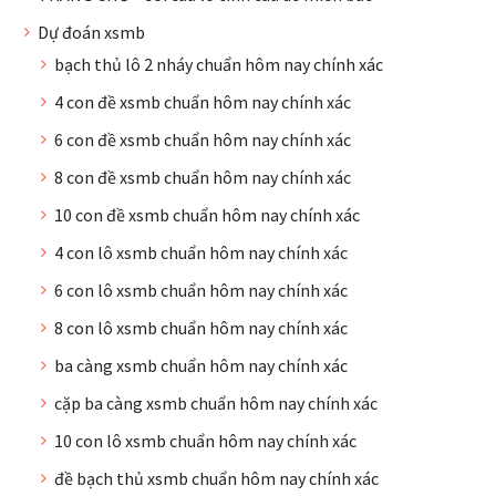
Dự đoán xsmb
bạch thủ lô 2 nháy chuẩn hôm nay chính xác
4 con đề xsmb chuẩn hôm nay chính xác
6 con đề xsmb chuẩn hôm nay chính xác
8 con đề xsmb chuẩn hôm nay chính xác
10 con đề xsmb chuẩn hôm nay chính xác
4 con lô xsmb chuẩn hôm nay chính xác
6 con lô xsmb chuẩn hôm nay chính xác
8 con lô xsmb chuẩn hôm nay chính xác
ba càng xsmb chuẩn hôm nay chính xác
cặp ba càng xsmb chuẩn hôm nay chính xác
10 con lô xsmb chuẩn hôm nay chính xác
đề bạch thủ xsmb chuẩn hôm nay chính xác