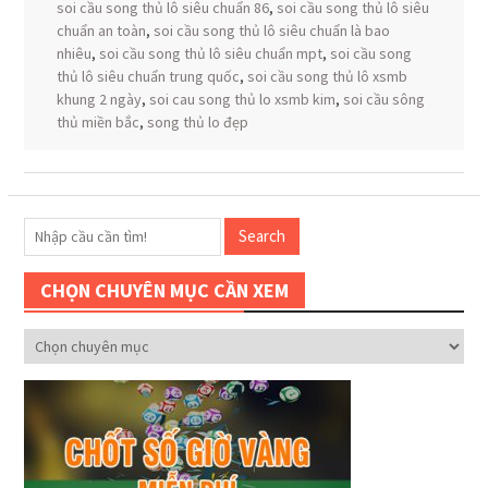
soi cầu song thủ lô siêu chuẩn 86
,
soi cầu song thủ lô siêu
chuẩn an toàn
,
soi cầu song thủ lô siêu chuẩn là bao
nhiêu
,
soi cầu song thủ lô siêu chuẩn mpt
,
soi cầu song
thủ lô siêu chuẩn trung quốc
,
soi cầu song thủ lô xsmb
khung 2 ngày
,
soi cau song thủ lo xsmb kim
,
soi cầu sông
thủ miền bắc
,
song thủ lo đẹp
Search
CHỌN CHUYÊN MỤC CẦN XEM
CHỌN
CHUYÊN
MỤC
CẦN
XEM