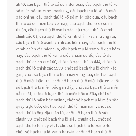
ub40
,
cầu bạch thủ lô xổ số indonesia
,
cầu bạch thủ lô xổ
số miền bắc internet banking
,
cầu bạch thủ lô xổ số miền
bắc online
,
cầu bạch thủ lô xổ số miền bắc qua
,
cầu bạch
thủ lô xổ số miền bắc về máy
,
cầu bạch thủ lô xổ số ninh
thuận
,
cầu bạch thủ lô xsmb bắc
,
cầu bạch thủ lô xsmb
chính xác 02
,
cầu bạch thủ lô xsmb chính xác ai trúng rồi
,
cầu bạch thủ lô xsmb chính xác hôm nay
,
cầu bạch thủ lô
xsmb chính xác mienhua
,
cầu bạch thủ lô xsmb lô đẹp hôm
nay
,
cầu bạch thủ lô xsmb siêu chuẩn số đề
,
cầu lô de
bạch thủ chính xác 100
,
chốt số bạch thủ lô 444
,
chốt số
bạch thủ lô chính xác 9999
,
chốt số bạch thủ lô chính xác
gan
,
chốt số bạch thủ lô hôm nay vũng tàu
,
chốt số bạch
thủ lô miền bắc 100
,
chốt số bạch thủ lô miền bắc 66
,
chốt
số bạch thủ lô miền bắc gần đây
,
chốt số bạch thủ lô miền
bắc nhất
,
chốt số bạch thủ lô miền bắc ơ đâu
,
chốt số
bạch thủ lô miền bắc online
,
chốt số bạch thủ lô miền bắc
quay trực tiếp
,
chốt số bạch thủ lô miền nam
,
chốt số
bạch thủ lô ông địa thần tài
,
chốt số bạch thủ lô siêu
chuẩn 99
,
chốt số bạch thủ lô siêu chuẩn cầu
,
chốt số
bạch thủ lô tối nay vtv1
,
chốt số bạch thủ lô xsmb 4d
,
chốt số bạch thủ lô xsmb betwin
,
chốt số bạch thủ lô