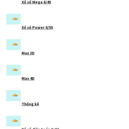
Xổ số Mega 6/45
Xổ số Power 6/55
Max 3D
Max 4D
Thống kê