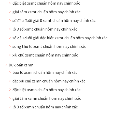
đặc biệt xsmt chuẩn hôm nay chính xác
giải tám xsmt chuẩn hôm nay chính xác
sớ đầu đuôi giải 8 xsmt chuẩn hôm nay chính xác
lô 3 số xsmt chuẩn hôm nay chính xác
sớ đầu đuôi giải đặc biệt xsmt chuẩn hôm nay chính xác
song thủ lô xsmt chuẩn hôm nay chính xác
xíu chủ xsmt chuẩn hôm nay chính xác
Dự đoán xsmn
bao lô xsmn chuẩn hôm nay chính xác
cặp xíu chủ xsmn chuẩn hôm nay chính xác
đặc biệt xsmn chuẩn hôm nay chính xác
giải tám xsmn chuẩn hôm nay chính xác
lô 3 số xsmn chuẩn hôm nay chính xác