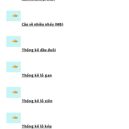
Cầu về nhiều nháy (MB)
Thống kê đầu đuôi
Thống kê lô gan
Thống kê lô xiên
Thống kê lô kép