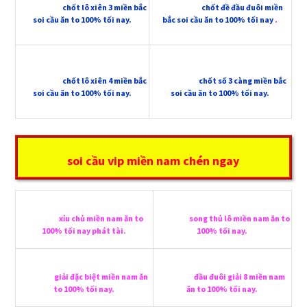
chốt lô xiên 3 miền bắc
chốt đề đầu đuôi miền
soi cầu ăn to 100% tối nay.
bắc soi cầu ăn to 100% tối nay
.
chốt lô xiên 4 miền bắc
chốt số 3 càng miền bắc
soi cầu ăn to 100% tối nay.
soi cầu ăn to 100% tối nay.
soi cầu vip miền nam chén ngay
xỉu chủ miền nam ăn to
song thủ lô miền nam ăn to
100% tối nay phát tài.
100% tối nay.
giải đặc biệt miền nam ăn
đầu đuôi giải 8 miền nam
to 100% tối nay.
ăn to 100% tối nay.