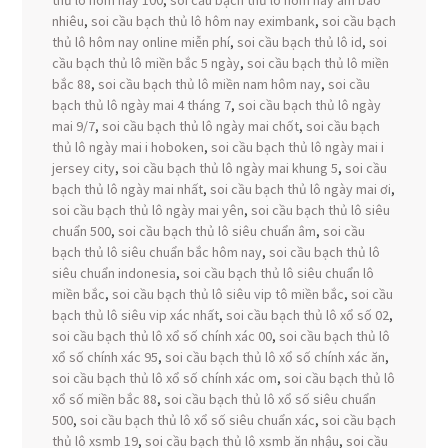
thủ lô hôm nay 100
,
soi cầu bạch thủ lô hôm nay âm bao
nhiêu
,
soi cầu bạch thủ lô hôm nay eximbank
,
soi cầu bạch
thủ lô hôm nay online miễn phí
,
soi cầu bạch thủ lô id
,
soi
cầu bạch thủ lô miền bắc 5 ngày
,
soi cầu bạch thủ lô miền
bắc 88
,
soi cầu bạch thủ lô miền nam hôm nay
,
soi cầu
bạch thủ lô ngày mai 4 tháng 7
,
soi cầu bạch thủ lô ngày
mai 9/7
,
soi cầu bạch thủ lô ngày mai chốt
,
soi cầu bạch
thủ lô ngày mai i hoboken
,
soi cầu bạch thủ lô ngày mai i
jersey city
,
soi cầu bạch thủ lô ngày mai khung 5
,
soi cầu
bạch thủ lô ngày mai nhất
,
soi cầu bạch thủ lô ngày mai ơi
,
soi cầu bạch thủ lô ngày mai yên
,
soi cầu bạch thủ lô siêu
chuẩn 500
,
soi cầu bạch thủ lô siêu chuẩn âm
,
soi cầu
bạch thủ lô siêu chuẩn bắc hôm nay
,
soi cầu bạch thủ lô
siêu chuẩn indonesia
,
soi cầu bạch thủ lô siêu chuẩn lô
miền bắc
,
soi cầu bạch thủ lô siêu vip tô miền bắc
,
soi cầu
bạch thủ lô siêu vip xác nhất
,
soi cầu bạch thủ lô xổ số 02
,
soi cầu bạch thủ lô xổ số chính xác 00
,
soi cầu bạch thủ lô
xổ số chính xác 95
,
soi cầu bạch thủ lô xổ số chính xác ăn
,
soi cầu bạch thủ lô xổ số chính xác om
,
soi cầu bạch thủ lô
xổ số miền bắc 88
,
soi cầu bạch thủ lô xổ số siêu chuẩn
500
,
soi cầu bạch thủ lô xổ số siêu chuẩn xác
,
soi cầu bạch
thủ lô xsmb 19
,
soi cầu bạch thủ lô xsmb ăn nhậu
,
soi cầu