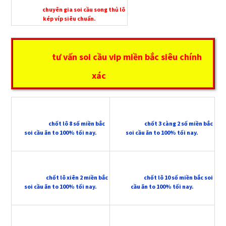
chuyên gia soi cầu song thủ lô
kép víp siêu chuẩn.
tư vấn soi cầu vip miền bắc siêu chính
xác
chốt lô 8 số miền bắc
chốt 3 càng 2 số miền bắc
soi cầu ăn to 100% tối nay.
soi cầu ăn to 100% tối nay.
chốt lô xiên 2 miền bắc
chốt lô 10 số miền bắc soi
soi cầu ăn to 100% tối nay.
cầu ăn to 100% tối nay.