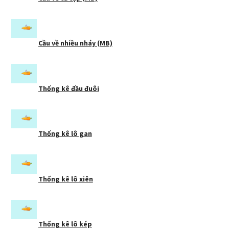
Cầu về nhiều nháy (MB)
Thống kê đầu đuôi
Thống kê lô gan
Thống kê lô xiên
Thống kê lô kép