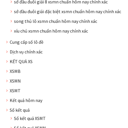
sớ đầu đuôi giải 8 xsmn chuẩn hôm nay chính xác
sớ đầu đuôi giải đặc biệt xsmn chuẩn hôm nay chính xác
song thủ lô xsmn chuẩn hôm nay chính xác
xíu chủ xsmn chuẩn hôm nay chính xác
Cung cấp số lô đề
Dịch vụ chính xác
KẾT QUẢ XS
XSMB
XSMN
XSMT
Kết quả hôm nay
Sổ kết quả
Sổ kết quả XSMT