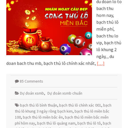
du doan lo to
bach thu
hom nay,
bạch thủ lô
miễn phí,
bach thu lo
vip, bạch thủ
lô khung 2
ngày, , du
doan bach thu mb, bạch thủ lô chính xác nhất,
[…]
85 Comments
Dự đoán xsmb
,
Dự đoán xsmb chuẩn
bạch thủ lô bình thuận
,
bạch thủ lô chính xác 001
,
bạch
thủ lô khung 3 ngày rồng bạch kim
,
bạch thủ lô miền bắc
100
,
bạch thủ lô miền bắc ên
,
bạch thủ lô miền bắc miễn
phí hôm nay
,
bạch thủ lô quảng nam
,
bạch thủ lô tô
,
bạch