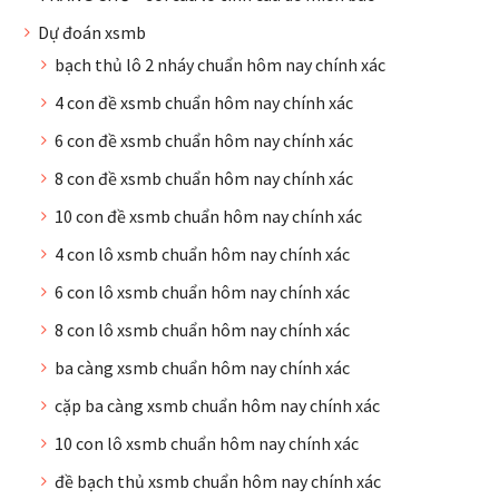
Dự đoán xsmb
bạch thủ lô 2 nháy chuẩn hôm nay chính xác
4 con đề xsmb chuẩn hôm nay chính xác
6 con đề xsmb chuẩn hôm nay chính xác
8 con đề xsmb chuẩn hôm nay chính xác
10 con đề xsmb chuẩn hôm nay chính xác
4 con lô xsmb chuẩn hôm nay chính xác
6 con lô xsmb chuẩn hôm nay chính xác
8 con lô xsmb chuẩn hôm nay chính xác
ba càng xsmb chuẩn hôm nay chính xác
cặp ba càng xsmb chuẩn hôm nay chính xác
10 con lô xsmb chuẩn hôm nay chính xác
đề bạch thủ xsmb chuẩn hôm nay chính xác