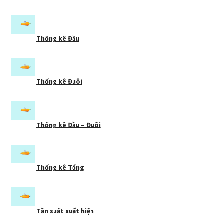
Thống kê Đầu
Thống kê Đuôi
Thống kê Đầu – Đuôi
Thống kê Tổng
Tần suất xuất hiện