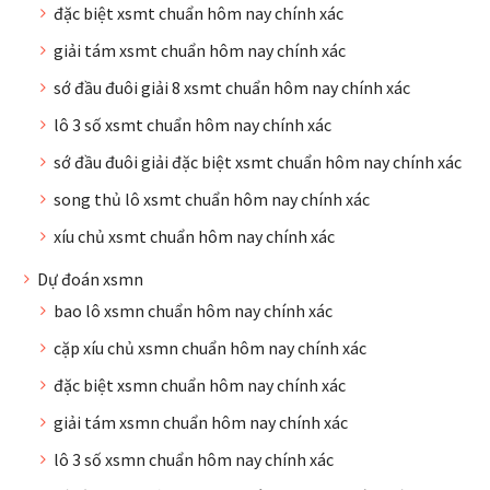
đặc biệt xsmt chuẩn hôm nay chính xác
giải tám xsmt chuẩn hôm nay chính xác
sớ đầu đuôi giải 8 xsmt chuẩn hôm nay chính xác
lô 3 số xsmt chuẩn hôm nay chính xác
sớ đầu đuôi giải đặc biệt xsmt chuẩn hôm nay chính xác
song thủ lô xsmt chuẩn hôm nay chính xác
xíu chủ xsmt chuẩn hôm nay chính xác
Dự đoán xsmn
bao lô xsmn chuẩn hôm nay chính xác
cặp xíu chủ xsmn chuẩn hôm nay chính xác
đặc biệt xsmn chuẩn hôm nay chính xác
giải tám xsmn chuẩn hôm nay chính xác
lô 3 số xsmn chuẩn hôm nay chính xác