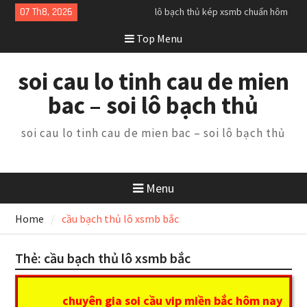
Skip
07 Th8, 2026
lô bạch thủ kép xsmb chuẩn hôm
to
nay chính xác
Top Menu
content
đề song thủ xsmb chuẩn hôm nay
chính xác
10 con đề xsmb chuẩn hôm nay
soi cau lo tinh cau de mien
chính xác
bac – soi lô bạch thủ
soi cau lo tinh cau de mien bac – soi lô bạch thủ
Menu
Home
cầu bạch thủ lô xsmb bắc
Thẻ:
cầu bạch thủ lô xsmb bắc
chuyên gia soi cầu vip miền bắc hôm nay