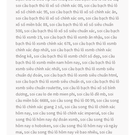
soi cầu bạch thủ lô xổ số chính xác 00
,
soi cầu bạch thủ lô
xổ số chính xác 95
,
soi cầu bạch thủ lô xổ số chính xác ăn
,
soi cầu bạch thủ lô xổ số chính xác om
,
soi cầu bạch thủ lô
xổ số miền bắc 88
,
soi cầu bạch thủ lô xổ số siêu chuẩn
500
,
soi cầu bạch thủ lô xổ số siêu chuẩn xác
,
soi cầu bạch
thủ lô xsmb 19
,
soi cầu bạch thủ lô xsmb ăn nhậu
,
soi cầu
bạch thủ lô xsmb chính xác 678
,
soi cầu bạch thủ lô xsmb
chính xác đẹp nhất
,
soi cầu bạch thủ lô xsmb chính xác
thống kê
,
soi cầu bạch thủ lô xsmb chốt số đẹp
,
soi cầu
bạch thủ lô xsmb miền nam hôm nay
,
soi cầu bạch thủ lô
xsmb siêu chính xác nhất
,
soi cầu bạch thủ lô xsmb siêu
chuẩn dự đoán
,
soi cầu bạch thủ lô xsmb siêu chuẩn html
,
soi cầu bạch thủ lô xsmb siêu chuẩn ơi
,
soi cầu bạch thủ lô
xsmb siêu chuẩn roulette
,
soi cầu lô bạch thủ xổ số bình
dương
,
soi cau lo de mb mien phi
,
soi cầu lô đề mb
,
soi
cầu miền bắc 6688
,
soi cầu song thủ lô 00 99
,
soi cầu song
thủ lô chính xác giang 2 số
,
soi cầu song thủ lô chính xác
hôm nay
,
soi cầu song thủ lô chính xác imperial
,
soi cầu
song thủ lô hôm nay dự đoán xsmb
,
soi cầu song thủ lô
hôm nay o hoboken
,
soi cầu song thủ lô hôm nay và ngày
mai
,
soi cầu song thủ lô hôm nay về bao nhiêu
,
soi cầu