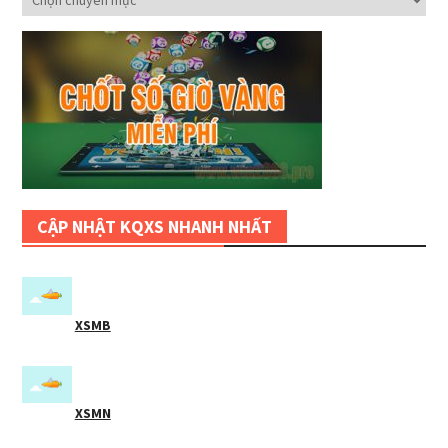
CHUYÊN
MỤC
CẦN
XEM
CẬP NHẬT KQXS NHANH NHẤT
XSMB
XSMN