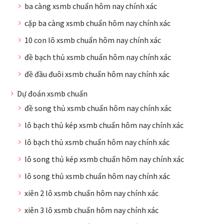
ba càng xsmb chuẩn hôm nay chính xác
cặp ba càng xsmb chuẩn hôm nay chính xác
10 con lô xsmb chuẩn hôm nay chính xác
đề bạch thủ xsmb chuẩn hôm nay chính xác
đề đầu đuôi xsmb chuẩn hôm nay chính xác
Dự đoán xsmb chuẩn
đề song thủ xsmb chuẩn hôm nay chính xác
lô bạch thủ kép xsmb chuẩn hôm nay chính xác
lô bạch thủ xsmb chuẩn hôm nay chính xác
lô song thủ kép xsmb chuẩn hôm nay chính xác
lô song thủ xsmb chuẩn hôm nay chính xác
xiên 2 lô xsmb chuẩn hôm nay chính xác
xiên 3 lô xsmb chuẩn hôm nay chính xác