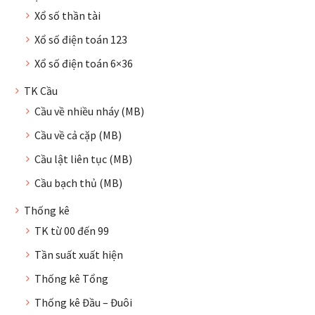
Xổ số thần tài
Xổ số điện toán 123
Xổ số điện toán 6×36
TK Cầu
Cầu về nhiều nháy (MB)
Cầu về cả cặp (MB)
Cầu lật liên tục (MB)
Cầu bạch thủ (MB)
Thống kê
TK từ 00 đến 99
Tần suất xuất hiện
Thống kê Tổng
Thống kê Đầu – Đuôi