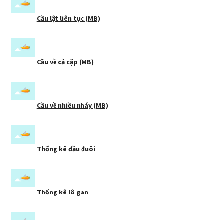
Cầu lật liên tục (MB)
Cầu về cả cặp (MB)
Cầu về nhiều nháy (MB)
Thống kê đầu đuôi
Thống kê lô gan