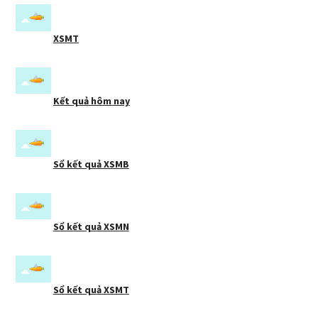
XSMT
Kết quả hôm nay
Sổ kết quả XSMB
Sổ kết quả XSMN
Sổ kết quả XSMT