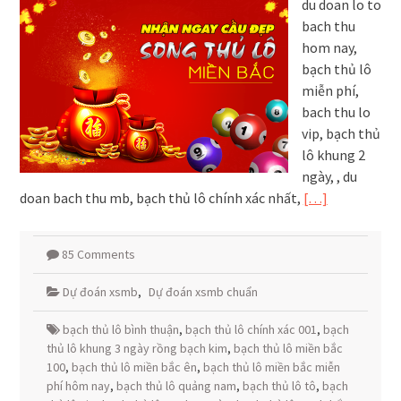
du doan lo to
bach thu
hom nay,
bạch thủ lô
miễn phí,
bach thu lo
vip, bạch thủ
lô khung 2
ngày, , du
doan bach thu mb, bạch thủ lô chính xác nhất,
[…]
85 Comments
Dự đoán xsmb
,
Dự đoán xsmb chuẩn
bạch thủ lô bình thuận
,
bạch thủ lô chính xác 001
,
bạch
thủ lô khung 3 ngày rồng bạch kim
,
bạch thủ lô miền bắc
100
,
bạch thủ lô miền bắc ên
,
bạch thủ lô miền bắc miễn
phí hôm nay
,
bạch thủ lô quảng nam
,
bạch thủ lô tô
,
bạch