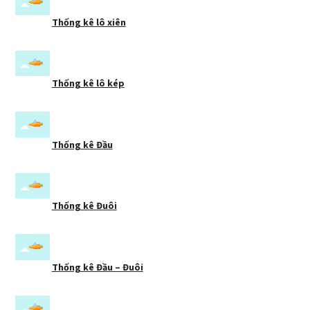
Thống kê lô xiên
Thống kê lô kép
Thống kê Đầu
Thống kê Đuôi
Thống kê Đầu – Đuôi