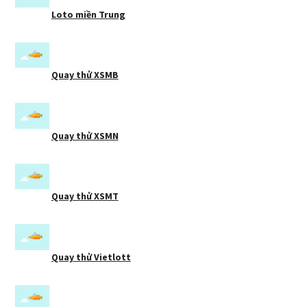
Loto miền Trung
Quay thử XSMB
Quay thử XSMN
Quay thử XSMT
Quay thử Vietlott