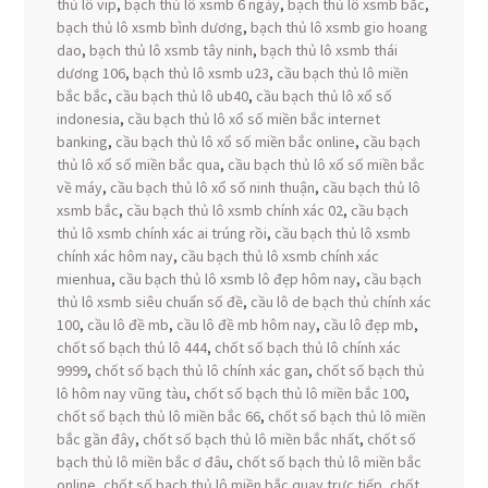
thủ lô vip
,
bạch thủ lô xsmb 6 ngày
,
bạch thủ lô xsmb bắc
,
bạch thủ lô xsmb bình dương
,
bạch thủ lô xsmb gio hoang
dao
,
bạch thủ lô xsmb tây ninh
,
bạch thủ lô xsmb thái
dương 106
,
bạch thủ lô xsmb u23
,
cầu bạch thủ lô miền
bắc bắc
,
cầu bạch thủ lô ub40
,
cầu bạch thủ lô xổ số
indonesia
,
cầu bạch thủ lô xổ số miền bắc internet
banking
,
cầu bạch thủ lô xổ số miền bắc online
,
cầu bạch
thủ lô xổ số miền bắc qua
,
cầu bạch thủ lô xổ số miền bắc
về máy
,
cầu bạch thủ lô xổ số ninh thuận
,
cầu bạch thủ lô
xsmb bắc
,
cầu bạch thủ lô xsmb chính xác 02
,
cầu bạch
thủ lô xsmb chính xác ai trúng rồi
,
cầu bạch thủ lô xsmb
chính xác hôm nay
,
cầu bạch thủ lô xsmb chính xác
mienhua
,
cầu bạch thủ lô xsmb lô đẹp hôm nay
,
cầu bạch
thủ lô xsmb siêu chuẩn số đề
,
cầu lô de bạch thủ chính xác
100
,
cầu lô đề mb
,
cầu lô đề mb hôm nay
,
cầu lô đẹp mb
,
chốt số bạch thủ lô 444
,
chốt số bạch thủ lô chính xác
9999
,
chốt số bạch thủ lô chính xác gan
,
chốt số bạch thủ
lô hôm nay vũng tàu
,
chốt số bạch thủ lô miền bắc 100
,
chốt số bạch thủ lô miền bắc 66
,
chốt số bạch thủ lô miền
bắc gần đây
,
chốt số bạch thủ lô miền bắc nhất
,
chốt số
bạch thủ lô miền bắc ơ đâu
,
chốt số bạch thủ lô miền bắc
online
,
chốt số bạch thủ lô miền bắc quay trực tiếp
,
chốt