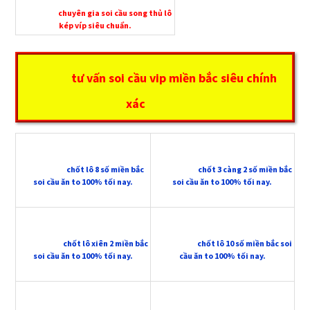
chuyên gia soi cầu song thủ lô
kép víp siêu chuẩn.
tư vấn soi cầu vip miền bắc siêu chính
xác
chốt lô 8 số miền bắc
chốt 3 càng 2 số miền bắc
soi cầu ăn to 100% tối nay.
soi cầu ăn to 100% tối nay.
chốt lô xiên 2 miền bắc
chốt lô 10 số miền bắc soi
soi cầu ăn to 100% tối nay.
cầu ăn to 100% tối nay.