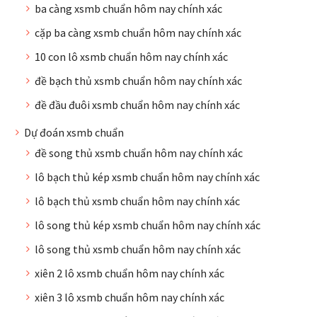
ba càng xsmb chuẩn hôm nay chính xác
cặp ba càng xsmb chuẩn hôm nay chính xác
10 con lô xsmb chuẩn hôm nay chính xác
đề bạch thủ xsmb chuẩn hôm nay chính xác
đề đầu đuôi xsmb chuẩn hôm nay chính xác
Dự đoán xsmb chuẩn
đề song thủ xsmb chuẩn hôm nay chính xác
lô bạch thủ kép xsmb chuẩn hôm nay chính xác
lô bạch thủ xsmb chuẩn hôm nay chính xác
lô song thủ kép xsmb chuẩn hôm nay chính xác
lô song thủ xsmb chuẩn hôm nay chính xác
xiên 2 lô xsmb chuẩn hôm nay chính xác
xiên 3 lô xsmb chuẩn hôm nay chính xác