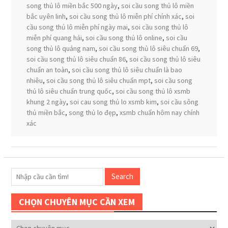
song thủ lô miền bắc 500 ngày
,
soi cầu song thủ lô miền
bắc uyên linh
,
soi cầu song thủ lô miễn phí chính xác
,
soi
cầu song thủ lô miễn phí ngày mai
,
soi cầu song thủ lô
miễn phí quang hải
,
soi cầu song thủ lô online
,
soi cầu
song thủ lô quảng nam
,
soi cầu song thủ lô siêu chuẩn 69
,
soi cầu song thủ lô siêu chuẩn 86
,
soi cầu song thủ lô siêu
chuẩn an toàn
,
soi cầu song thủ lô siêu chuẩn là bao
nhiêu
,
soi cầu song thủ lô siêu chuẩn mpt
,
soi cầu song
thủ lô siêu chuẩn trung quốc
,
soi cầu song thủ lô xsmb
khung 2 ngày
,
soi cau song thủ lo xsmb kim
,
soi cầu sông
thủ miền bắc
,
song thủ lo đẹp
,
xsmb chuẩn hôm nay chính
xác
Search
CHỌN CHUYÊN MỤC CẦN XEM
CHỌN