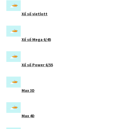
Xổ số vietlott
Xổ số Mega 6/45
Xổ số Power 6/55
Max 3D
Max 4D