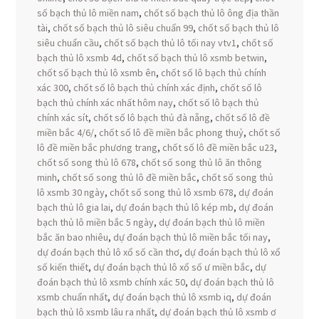
số bạch thủ lô miền nam
,
chốt số bạch thủ lô ông địa thần
tài
,
chốt số bạch thủ lô siêu chuẩn 99
,
chốt số bạch thủ lô
siêu chuẩn cầu
,
chốt số bạch thủ lô tối nay vtv1
,
chốt số
bạch thủ lô xsmb 4d
,
chốt số bạch thủ lô xsmb betwin
,
chốt số bạch thủ lô xsmb ên
,
chốt số lô bạch thủ chính
xác 300
,
chốt số lô bạch thủ chính xác định
,
chốt số lô
bạch thủ chính xác nhất hôm nay
,
chốt số lô bạch thủ
chính xác sít
,
chốt số lô bạch thủ đà nẵng
,
chốt số lô đề
miền bắc 4/6/
,
chốt số lô đề miền bắc phong thuỷ
,
chốt số
lô đề miền bắc phương trang
,
chốt số lô đề miền bắc u23
,
chốt số song thủ lô 678
,
chốt số song thủ lô ăn thông
minh
,
chốt số song thủ lô đề miền bắc
,
chốt số song thủ
lô xsmb 30 ngày
,
chốt số song thủ lô xsmb 678
,
dự đoán
bạch thủ lô gia lai
,
dự đoán bạch thủ lô kép mb
,
dự đoán
bạch thủ lô miền bắc 5 ngày
,
dự đoán bạch thủ lô miền
bắc ăn bao nhiêu
,
dự đoán bạch thủ lô miền bắc tối nay
,
dự đoán bạch thủ lô xổ số cần thơ
,
dự đoán bạch thủ lô xổ
số kiến thiết
,
dự đoán bạch thủ lô xổ số ư miền bắc
,
dự
đoán bạch thủ lô xsmb chính xác 50
,
dự đoán bạch thủ lô
xsmb chuẩn nhất
,
dự đoán bạch thủ lô xsmb iq
,
dự đoán
bạch thủ lô xsmb lâu ra nhất
,
dự đoán bạch thủ lô xsmb ơ