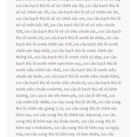
soi cầu bạch thủ lô xổ số chính xác 00
,
soi cầu bạch thủ lô
xổ số chính xác 95
,
soi cầu bạch thủ lô xổ số chính xác ăn
,
soi cầu bạch thủ lô xổ số chính xác om
,
soi cầu bạch thủ lô
xổ số miền bắc 88
,
soi cầu bạch thủ lô xổ số siêu chuẩn
500
,
soi cầu bạch thủ lô xổ số siêu chuẩn xác
,
soi cầu bạch
thủ lô xsmb 19
,
soi cầu bạch thủ lô xsmb ăn nhậu
,
soi cầu
bạch thủ lô xsmb chính xác 678
,
soi cầu bạch thủ lô xsmb
chính xác đẹp nhất
,
soi cầu bạch thủ lô xsmb chính xác
thống kê
,
soi cầu bạch thủ lô xsmb chốt số đẹp
,
soi cầu
bạch thủ lô xsmb miền nam hôm nay
,
soi cầu bạch thủ lô
xsmb siêu chính xác nhất
,
soi cầu bạch thủ lô xsmb siêu
chuẩn dự đoán
,
soi cầu bạch thủ lô xsmb siêu chuẩn html
,
soi cầu bạch thủ lô xsmb siêu chuẩn ơi
,
soi cầu bạch thủ lô
xsmb siêu chuẩn roulette
,
soi cầu lô bạch thủ xổ số bình
dương
,
soi cau lo de mb mien phi
,
soi cầu lô đề mb
,
soi
cầu miền bắc 6688
,
soi cầu song thủ lô 00 99
,
soi cầu song
thủ lô chính xác giang 2 số
,
soi cầu song thủ lô chính xác
hôm nay
,
soi cầu song thủ lô chính xác imperial
,
soi cầu
song thủ lô hôm nay dự đoán xsmb
,
soi cầu song thủ lô
hôm nay o hoboken
,
soi cầu song thủ lô hôm nay và ngày
mai
,
soi cầu song thủ lô hôm nay về bao nhiêu
,
soi cầu