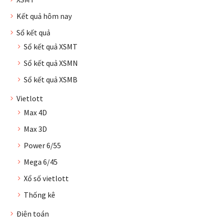
Kết quả hôm nay
Sổ kết quả
Sổ kết quả XSMT
Sổ kết quả XSMN
Sổ kết quả XSMB
Vietlott
Max 4D
Max 3D
Power 6/55
Mega 6/45
Xổ số vietlott
Thống kê
Điện toán