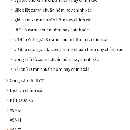
cặp xíu chủ xsmn chuẩn hôm nay chính xác
đặc biệt xsmn chuẩn hôm nay chính xác
giải tám xsmn chuẩn hôm nay chính xác
lô 3 số xsmn chuẩn hôm nay chính xác
sớ đầu đuôi giải 8 xsmn chuẩn hôm nay chính xác
sớ đầu đuôi giải đặc biệt xsmn chuẩn hôm nay chính xác
song thủ lô xsmn chuẩn hôm nay chính xác
xíu chủ xsmn chuẩn hôm nay chính xác
Cung cấp số lô đề
Dịch vụ chính xác
KẾT QUẢ XS
XSMB
XSMN
XSMT