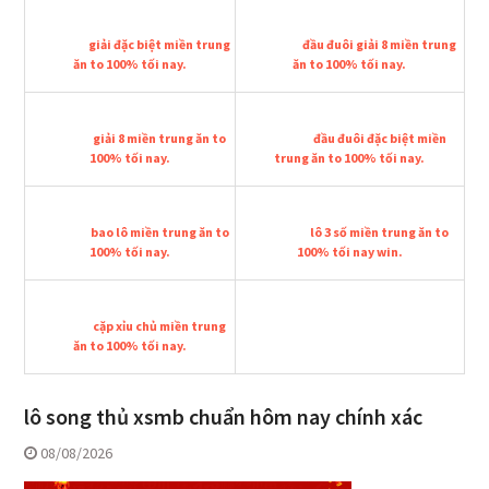
giải đặc biệt miền trung
đầu đuôi giải 8 miền trung
ăn to 100% tối nay.
ăn to 100% tối nay.
giải 8 miền trung ăn to
đầu đuôi đặc biệt miền
100% tối nay.
trung ăn to 100% tối nay.
bao lô miền trung ăn to
lô 3 số miền trung ăn to
100% tối nay.
100% tối nay win.
cặp xỉu chủ miền trung
ăn to 100% tối nay.
lô song thủ xsmb chuẩn hôm nay chính xác
08/08/2026