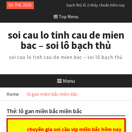
Skip
09 Th8, 2026
bạch thủ lô 2 nháy chuẩn hôm nay
to
chính xác
Top Menu
content
xiên 2 lô xsmb chuẩn hôm nay
chính xác
10 con lô xsmb chuẩn hôm nay
soi cau lo tinh cau de mien
chính xác
bac – soi lô bạch thủ
soi cau lo tinh cau de mien bac – soi lô bạch thủ
Menu
Home
lô gan miền bắc miền bắc
Thẻ:
lô gan miền bắc miền bắc
chuyên gia soi cầu vip miền bắc hôm nay