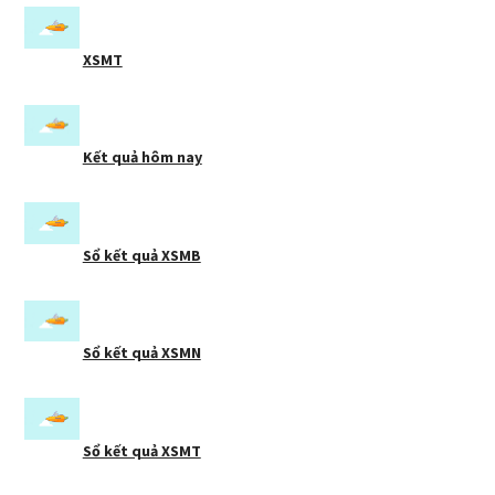
XSMT
Kết quả hôm nay
Sổ kết quả XSMB
Sổ kết quả XSMN
Sổ kết quả XSMT