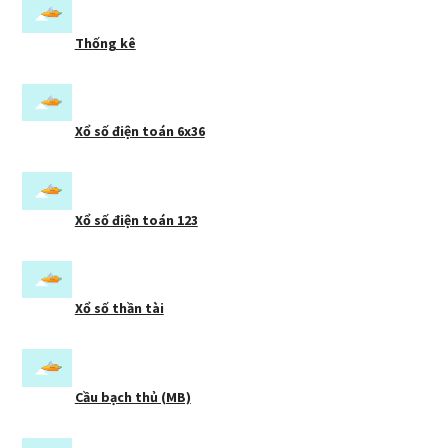
Thống kê
Xổ số điện toán 6x36
Xổ số điện toán 123
Xổ số thần tài
Cầu bạch thủ (MB)