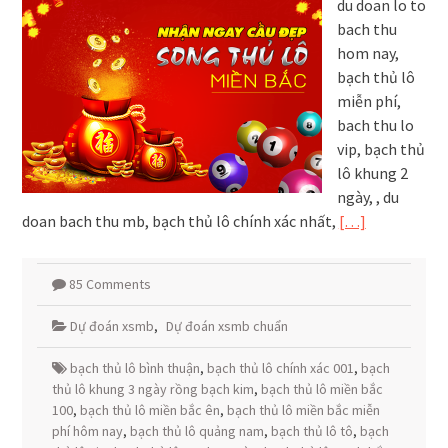
du doan lo to
bach thu
hom nay,
bạch thủ lô
miễn phí,
bach thu lo
vip, bạch thủ
lô khung 2
ngày, , du
doan bach thu mb, bạch thủ lô chính xác nhất,
[…]
85 Comments
Dự đoán xsmb
,
Dự đoán xsmb chuẩn
bạch thủ lô bình thuận
,
bạch thủ lô chính xác 001
,
bạch
thủ lô khung 3 ngày rồng bạch kim
,
bạch thủ lô miền bắc
100
,
bạch thủ lô miền bắc ên
,
bạch thủ lô miền bắc miễn
phí hôm nay
,
bạch thủ lô quảng nam
,
bạch thủ lô tô
,
bạch