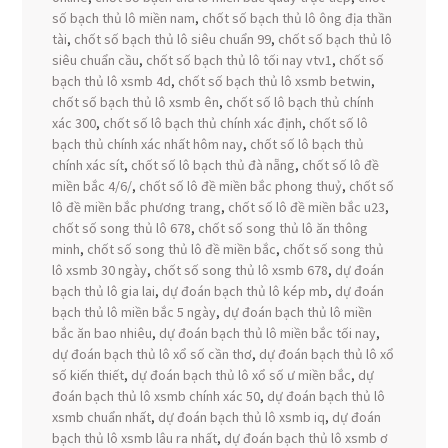
số bạch thủ lô miền nam
,
chốt số bạch thủ lô ông địa thần
tài
,
chốt số bạch thủ lô siêu chuẩn 99
,
chốt số bạch thủ lô
siêu chuẩn cầu
,
chốt số bạch thủ lô tối nay vtv1
,
chốt số
bạch thủ lô xsmb 4d
,
chốt số bạch thủ lô xsmb betwin
,
chốt số bạch thủ lô xsmb ên
,
chốt số lô bạch thủ chính
xác 300
,
chốt số lô bạch thủ chính xác định
,
chốt số lô
bạch thủ chính xác nhất hôm nay
,
chốt số lô bạch thủ
chính xác sít
,
chốt số lô bạch thủ đà nẵng
,
chốt số lô đề
miền bắc 4/6/
,
chốt số lô đề miền bắc phong thuỷ
,
chốt số
lô đề miền bắc phương trang
,
chốt số lô đề miền bắc u23
,
chốt số song thủ lô 678
,
chốt số song thủ lô ăn thông
minh
,
chốt số song thủ lô đề miền bắc
,
chốt số song thủ
lô xsmb 30 ngày
,
chốt số song thủ lô xsmb 678
,
dự đoán
bạch thủ lô gia lai
,
dự đoán bạch thủ lô kép mb
,
dự đoán
bạch thủ lô miền bắc 5 ngày
,
dự đoán bạch thủ lô miền
bắc ăn bao nhiêu
,
dự đoán bạch thủ lô miền bắc tối nay
,
dự đoán bạch thủ lô xổ số cần thơ
,
dự đoán bạch thủ lô xổ
số kiến thiết
,
dự đoán bạch thủ lô xổ số ư miền bắc
,
dự
đoán bạch thủ lô xsmb chính xác 50
,
dự đoán bạch thủ lô
xsmb chuẩn nhất
,
dự đoán bạch thủ lô xsmb iq
,
dự đoán
bạch thủ lô xsmb lâu ra nhất
,
dự đoán bạch thủ lô xsmb ơ