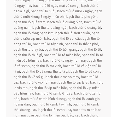
thủ lô ngày hôm nay
,
bạch thủ lô ngày hôm qua
,
bạch thủ
lô ngày mai
,
bạch thủ lô ngày mai về con gì
,
bạch thủ lô
nghĩa là gì
,
bạch thủ lô nuôi
,
bạch thủ lô nuôi 2 ngày
,
bạch
thủ lô nuôi khung 3 ngày miễn phí
,
bạch thủ lô phú yên
,
bạch thủ lô quả trám
,
bạch thủ lô quảng bình
,
bạch thủ lô
quảng nam
,
bạch thủ lô quảng ngãi
,
bạch thủ lô quảng trị
,
bạch thủ lô rồng bạch kim
,
bạch thủ lô siêu chuẩn
,
bạch
thủ lô siêu vip miền bắc
,
bạch thủ lô soi cầu
,
bạch thủ lô
song thủ lô
,
bạch thủ lô tây ninh
,
bạch thủ lô thành phố
,
bach thu lo thay ba
,
bạch thủ lô tiền giang
,
bạch thủ lô tô
,
bạch thủ lô tô là gì
,
bạch thủ lô tô miền bắc
,
bạch thủ lô tô
miền bắc hôm nay
,
bạch thủ lô tô ngày hôm nay
,
bạch thủ
lô tô xsmb
,
bạch thủ lô trà vinh
,
bạch thủ lô và độc thủ lô
là gì
,
bạch thủ lô và song thủ lô là gì
,
bạch thủ lô về con gì
,
bạch thủ lô về số gì
,
bach thu lo ve so may
,
bạch thủ lô
vip
,
bạch thủ lô vip hôm nay
,
bạch thủ lô vip là gì
,
bach thu
lo vip mb
,
bạch thủ lô vip miền bắc
,
bạch thủ lô vip miền
bắc hôm nay
,
bạch thủ lô xsmb 6 ngày
,
bạch thủ lô xsmb
bắc
,
bạch thủ lô xsmb bình dương
,
bạch thủ lô xsmb gio
hoang dao
,
bạch thủ lô xsmb tây ninh
,
bạch thủ lô xsmb
thái dương 106
,
bạch thủ lô xsmb u23
,
bach thu mien bac
hom nay
,
cầu bạch thủ lô miền bắc bắc
,
cầu bạch thủ lô