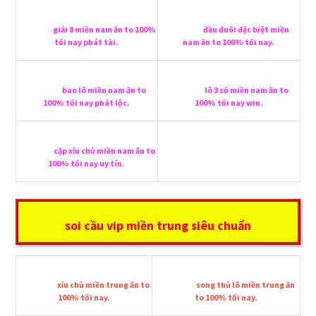
giải 8 miền nam ăn to 100%
đầu đuôi đặc biệt miền
tối nay phát tài.
nam ăn to 100% tối nay.
bao lô miền nam ăn to
lô 3 số miền nam ăn to
100% tối nay phát lộc.
100% tối nay win.
cặp xỉu chủ miền nam ăn to
100% tối nay uy tín.
soi cầu vip miền trung siêu chuẩn
xỉu chủ miền trung ăn to
song thủ lô miền trung ăn
100% tối nay.
to 100% tối nay.