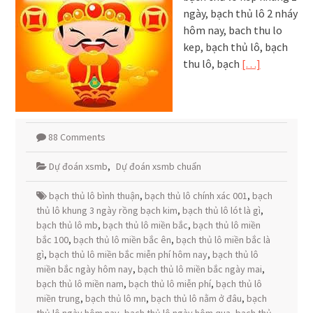
ngày, bạch thủ lô 2 nháy
hôm nay, bach thu lo
kep, bạch thủ lô, bạch
thu lô, bạch
[…]
88 Comments
Dự đoán xsmb
,
Dự đoán xsmb chuẩn
bạch thủ lô bình thuận
,
bạch thủ lô chính xác 001
,
bạch
thủ lô khung 3 ngày rồng bạch kim
,
bạch thủ lô lót là gì
,
bạch thủ lô mb
,
bạch thủ lô miền bắc
,
bạch thủ lô miền
bắc 100
,
bạch thủ lô miền bắc ên
,
bạch thủ lô miền bắc là
gì
,
bạch thủ lô miền bắc miễn phí hôm nay
,
bạch thủ lô
miền bắc ngày hôm nay
,
bạch thủ lô miền bắc ngày mai
,
bạch thủ lô miền nam
,
bạch thủ lô miễn phí
,
bạch thủ lô
miền trung
,
bạch thủ lô mn
,
bạch thủ lô nằm ở đâu
,
bạch