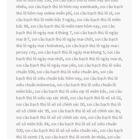
thủ lô hôm nay 100
,
soi cầu bạch thủ lô hôm nay âm bao
nhiêu
,
soi cầu bạch thủ lô hôm nay eximbank
,
soi cầu bạch
thủ lô hôm nay online miễn phí
,
soi cầu bạch thủ lô id
,
soi
cầu bạch thủ lô miền bắc 5 ngày
,
soi cầu bạch thủ lô miền
bắc 88
,
soi cầu bạch thủ lô miền nam hôm nay
,
soi cầu
bạch thủ lô ngày mai 4 tháng 7
,
soi cầu bạch thủ lô ngày
mai 9/7
,
soi cầu bạch thủ lô ngày mai chốt
,
soi cầu bạch
thủ lô ngày mai i hoboken
,
soi cầu bạch thủ lô ngày mai i
jersey city
,
soi cầu bạch thủ lô ngày mai khung 5
,
soi cầu
bạch thủ lô ngày mai nhất
,
soi cầu bạch thủ lô ngày mai ơi
,
soi cầu bạch thủ lô ngày mai yên
,
soi cầu bạch thủ lô siêu
chuẩn 500
,
soi cầu bạch thủ lô siêu chuẩn âm
,
soi cầu
bạch thủ lô siêu chuẩn bắc hôm nay
,
soi cầu bạch thủ lô
siêu chuẩn indonesia
,
soi cầu bạch thủ lô siêu chuẩn lô
miền bắc
,
soi cầu bạch thủ lô siêu vip tô miền bắc
,
soi cầu
bạch thủ lô siêu vip xác nhất
,
soi cầu bạch thủ lô xổ số 02
,
soi cầu bạch thủ lô xổ số chính xác 00
,
soi cầu bạch thủ lô
xổ số chính xác 95
,
soi cầu bạch thủ lô xổ số chính xác ăn
,
soi cầu bạch thủ lô xổ số chính xác om
,
soi cầu bạch thủ lô
xổ số miền bắc 88
,
soi cầu bạch thủ lô xổ số siêu chuẩn
500
,
soi cầu bạch thủ lô xổ số siêu chuẩn xác
,
soi cầu bạch
thủ lô xsmb 19
,
soi cầu bạch thủ lô xsmb ăn nhậu
,
soi cầu