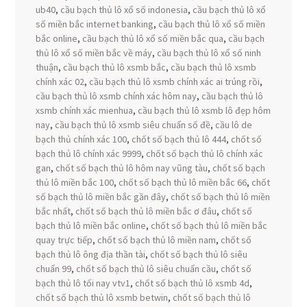
ub40
,
cầu bạch thủ lô xổ số indonesia
,
cầu bạch thủ lô xổ
số miền bắc internet banking
,
cầu bạch thủ lô xổ số miền
bắc online
,
cầu bạch thủ lô xổ số miền bắc qua
,
cầu bạch
thủ lô xổ số miền bắc về máy
,
cầu bạch thủ lô xổ số ninh
thuận
,
cầu bạch thủ lô xsmb bắc
,
cầu bạch thủ lô xsmb
chính xác 02
,
cầu bạch thủ lô xsmb chính xác ai trúng rồi
,
cầu bạch thủ lô xsmb chính xác hôm nay
,
cầu bạch thủ lô
xsmb chính xác mienhua
,
cầu bạch thủ lô xsmb lô đẹp hôm
nay
,
cầu bạch thủ lô xsmb siêu chuẩn số đề
,
cầu lô de
bạch thủ chính xác 100
,
chốt số bạch thủ lô 444
,
chốt số
bạch thủ lô chính xác 9999
,
chốt số bạch thủ lô chính xác
gan
,
chốt số bạch thủ lô hôm nay vũng tàu
,
chốt số bạch
thủ lô miền bắc 100
,
chốt số bạch thủ lô miền bắc 66
,
chốt
số bạch thủ lô miền bắc gần đây
,
chốt số bạch thủ lô miền
bắc nhất
,
chốt số bạch thủ lô miền bắc ơ đâu
,
chốt số
bạch thủ lô miền bắc online
,
chốt số bạch thủ lô miền bắc
quay trực tiếp
,
chốt số bạch thủ lô miền nam
,
chốt số
bạch thủ lô ông địa thần tài
,
chốt số bạch thủ lô siêu
chuẩn 99
,
chốt số bạch thủ lô siêu chuẩn cầu
,
chốt số
bạch thủ lô tối nay vtv1
,
chốt số bạch thủ lô xsmb 4d
,
chốt số bạch thủ lô xsmb betwin
,
chốt số bạch thủ lô