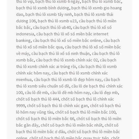
thủ lô vip
,
bạch thủ lô xsmb 6 ngày
,
bạch thủ lô xsmb bắc
,
bạch thủ lô xsmb bình dương
,
bạch thủ lô xsmb gio hoang
dao
,
bạch thủ lô xsmb tây ninh
,
bạch thủ lô xsmb thái
dương 106
,
bạch thủ lô xsmb u23
,
cầu bạch thủ lô miền
bắc bắc
,
cầu bạch thủ lô ub40
,
cầu bạch thủ lô xổ số
indonesia
,
cầu bạch thủ lô xổ số miền bắc internet
banking
,
cầu bạch thủ lô xổ số miền bắc online
,
cầu bạch
thủ lô xổ số miền bắc qua
,
cầu bạch thủ lô xổ số miền bắc
về máy
,
cầu bạch thủ lô xổ số ninh thuận
,
cầu bạch thủ lô
xsmb bắc
,
cầu bạch thủ lô xsmb chính xác 02
,
cầu bạch
thủ lô xsmb chính xác ai trúng rồi
,
cầu bạch thủ lô xsmb
chính xác hôm nay
,
cầu bạch thủ lô xsmb chính xác
mienhua
,
cầu bạch thủ lô xsmb lô đẹp hôm nay
,
cầu bạch
thủ lô xsmb siêu chuẩn số đề
,
cầu lô de bạch thủ chính xác
100
,
cầu lô đề mb
,
cầu lô đề mb hôm nay
,
cầu lô đẹp mb
,
chốt số bạch thủ lô 444
,
chốt số bạch thủ lô chính xác
9999
,
chốt số bạch thủ lô chính xác gan
,
chốt số bạch thủ
lô hôm nay vũng tàu
,
chốt số bạch thủ lô miền bắc 100
,
chốt số bạch thủ lô miền bắc 66
,
chốt số bạch thủ lô miền
bắc gần đây
,
chốt số bạch thủ lô miền bắc nhất
,
chốt số
bạch thủ lô miền bắc ơ đâu
,
chốt số bạch thủ lô miền bắc
online
,
chốt số bạch thủ lô miền bắc quay trực tiếp
,
chốt