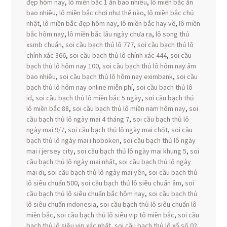
đẹp hôm nay
,
lô miền bắc 1 ăn bao nhiêu
,
lô miền bắc ăn
bao nhiêu
,
lô miền bắc chơi như thế nào
,
lô miền bắc chủ
nhật
,
lô miền bắc đẹp hôm nay
,
lô miền bắc hay về
,
lô miền
bắc hôm nay
,
lô miền bắc lâu ngày chưa ra
,
lô song thủ
xsmb chuẩn
,
soi cầu bạch thủ lô 777
,
soi cầu bạch thủ lô
chính xác 366
,
soi cầu bạch thủ lô chính xác 444
,
soi cầu
bạch thủ lô hôm nay 100
,
soi cầu bạch thủ lô hôm nay âm
bao nhiêu
,
soi cầu bạch thủ lô hôm nay eximbank
,
soi cầu
bạch thủ lô hôm nay online miễn phí
,
soi cầu bạch thủ lô
id
,
soi cầu bạch thủ lô miền bắc 5 ngày
,
soi cầu bạch thủ
lô miền bắc 88
,
soi cầu bạch thủ lô miền nam hôm nay
,
soi
cầu bạch thủ lô ngày mai 4 tháng 7
,
soi cầu bạch thủ lô
ngày mai 9/7
,
soi cầu bạch thủ lô ngày mai chốt
,
soi cầu
bạch thủ lô ngày mai i hoboken
,
soi cầu bạch thủ lô ngày
mai i jersey city
,
soi cầu bạch thủ lô ngày mai khung 5
,
soi
cầu bạch thủ lô ngày mai nhất
,
soi cầu bạch thủ lô ngày
mai ơi
,
soi cầu bạch thủ lô ngày mai yên
,
soi cầu bạch thủ
lô siêu chuẩn 500
,
soi cầu bạch thủ lô siêu chuẩn âm
,
soi
cầu bạch thủ lô siêu chuẩn bắc hôm nay
,
soi cầu bạch thủ
lô siêu chuẩn indonesia
,
soi cầu bạch thủ lô siêu chuẩn lô
miền bắc
,
soi cầu bạch thủ lô siêu vip tô miền bắc
,
soi cầu
bạch thủ lô siêu vip xác nhất
,
soi cầu bạch thủ lô xổ số 02
,