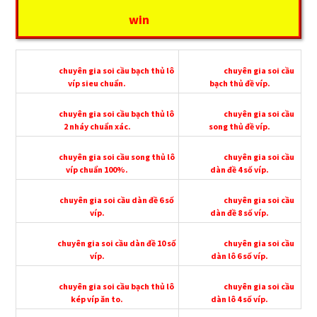
win
chuyên gia soi cầu bạch thủ lô
chuyên gia soi cầu
víp sieu chuẩn.
bạch thủ đề víp.
chuyên gia soi cầu bạch thủ lô
chuyên gia soi cầu
2 nháy chuẩn xác.
song thủ đề víp.
chuyên gia soi cầu song thủ lô
chuyên gia soi cầu
víp chuẩn 100%.
dàn đề 4 số víp.
chuyên gia soi cầu dàn đề 6 số
chuyên gia soi cầu
víp.
dàn đề 8 số víp.
chuyên gia soi cầu dàn đề 10 số
chuyên gia soi cầu
víp.
dàn lô 6 số víp.
chuyên gia soi cầu bạch thủ lô
chuyên gia soi cầu
kép víp ăn to.
dàn lô 4 số víp.