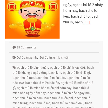
ngày, bạch thủ lô 2 nháy
hôm nay, bach thu lo
kep, bạch thủ lô, bạch
thu lô, bạch
[…]
88 Comments
Dự đoán xsmb
,
Dự đoán xsmb chuẩn
bạch thủ lô bình thuận
,
bạch thủ lô chính xác 001
,
bạch
thủ lô khung 3 ngày rồng bạch kim
,
bạch thủ lô lót là gì
,
bạch thủ lô mb
,
bạch thủ lô miền bắc
,
bạch thủ lô miền
bắc 100
,
bạch thủ lô miền bắc ên
,
bạch thủ lô miền bắc là
gì
,
bạch thủ lô miền bắc miễn phí hôm nay
,
bạch thủ lô
miền bắc ngày hôm nay
,
bạch thủ lô miền bắc ngày mai
,
bạch thủ lô miền nam
,
bạch thủ lô miễn phí
,
bạch thủ lô
miền trung
,
bạch thủ lô mn
,
bạch thủ lô nằm ở đâu
,
bạch