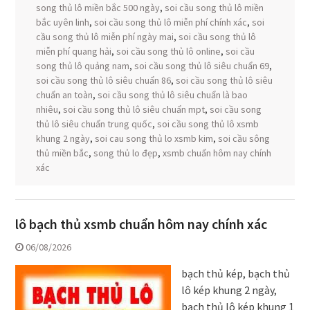
song thủ lô miền bắc 500 ngày
,
soi cầu song thủ lô miền
bắc uyên linh
,
soi cầu song thủ lô miễn phí chính xác
,
soi
cầu song thủ lô miễn phí ngày mai
,
soi cầu song thủ lô
miễn phí quang hải
,
soi cầu song thủ lô online
,
soi cầu
song thủ lô quảng nam
,
soi cầu song thủ lô siêu chuẩn 69
,
soi cầu song thủ lô siêu chuẩn 86
,
soi cầu song thủ lô siêu
chuẩn an toàn
,
soi cầu song thủ lô siêu chuẩn là bao
nhiêu
,
soi cầu song thủ lô siêu chuẩn mpt
,
soi cầu song
thủ lô siêu chuẩn trung quốc
,
soi cầu song thủ lô xsmb
khung 2 ngày
,
soi cau song thủ lo xsmb kim
,
soi cầu sông
thủ miền bắc
,
song thủ lo đẹp
,
xsmb chuẩn hôm nay chính
xác
lô bạch thủ xsmb chuẩn hôm nay chính xác
06/08/2026
bạch thủ kép, bạch thủ
lô kép khung 2 ngày,
bạch thủ lô kép khung 1