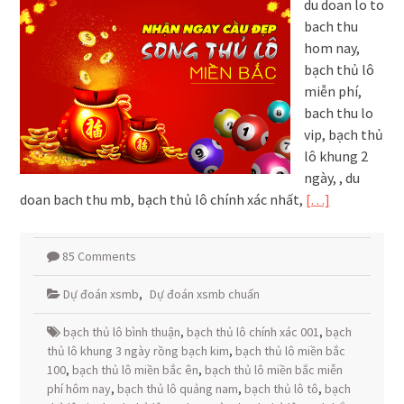
du doan lo to
bach thu
hom nay,
bạch thủ lô
miễn phí,
bach thu lo
vip, bạch thủ
lô khung 2
ngày, , du
doan bach thu mb, bạch thủ lô chính xác nhất,
[…]
85 Comments
Dự đoán xsmb
,
Dự đoán xsmb chuẩn
bạch thủ lô bình thuận
,
bạch thủ lô chính xác 001
,
bạch
thủ lô khung 3 ngày rồng bạch kim
,
bạch thủ lô miền bắc
100
,
bạch thủ lô miền bắc ên
,
bạch thủ lô miền bắc miễn
phí hôm nay
,
bạch thủ lô quảng nam
,
bạch thủ lô tô
,
bạch