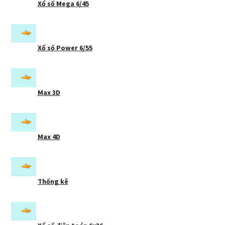
Xổ số Mega 6/45
Xổ số Power 6/55
Max 3D
Max 4D
Thống kê