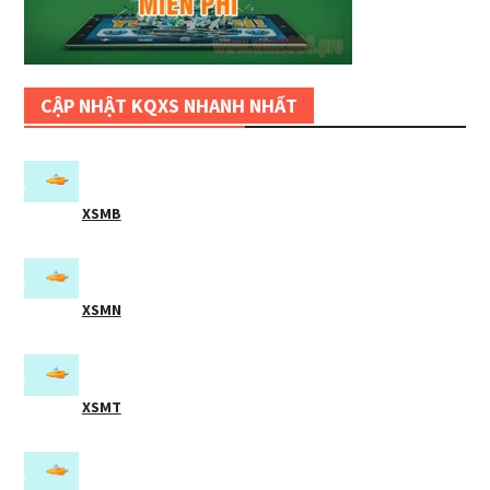
CẬP NHẬT KQXS NHANH NHẤT
XSMB
XSMN
XSMT