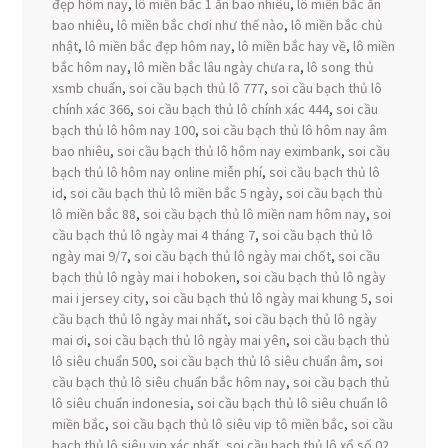
đẹp hôm nay
,
lô miền bắc 1 ăn bao nhiêu
,
lô miền bắc ăn
bao nhiêu
,
lô miền bắc chơi như thế nào
,
lô miền bắc chủ
nhật
,
lô miền bắc đẹp hôm nay
,
lô miền bắc hay về
,
lô miền
bắc hôm nay
,
lô miền bắc lâu ngày chưa ra
,
lô song thủ
xsmb chuẩn
,
soi cầu bạch thủ lô 777
,
soi cầu bạch thủ lô
chính xác 366
,
soi cầu bạch thủ lô chính xác 444
,
soi cầu
bạch thủ lô hôm nay 100
,
soi cầu bạch thủ lô hôm nay âm
bao nhiêu
,
soi cầu bạch thủ lô hôm nay eximbank
,
soi cầu
bạch thủ lô hôm nay online miễn phí
,
soi cầu bạch thủ lô
id
,
soi cầu bạch thủ lô miền bắc 5 ngày
,
soi cầu bạch thủ
lô miền bắc 88
,
soi cầu bạch thủ lô miền nam hôm nay
,
soi
cầu bạch thủ lô ngày mai 4 tháng 7
,
soi cầu bạch thủ lô
ngày mai 9/7
,
soi cầu bạch thủ lô ngày mai chốt
,
soi cầu
bạch thủ lô ngày mai i hoboken
,
soi cầu bạch thủ lô ngày
mai i jersey city
,
soi cầu bạch thủ lô ngày mai khung 5
,
soi
cầu bạch thủ lô ngày mai nhất
,
soi cầu bạch thủ lô ngày
mai ơi
,
soi cầu bạch thủ lô ngày mai yên
,
soi cầu bạch thủ
lô siêu chuẩn 500
,
soi cầu bạch thủ lô siêu chuẩn âm
,
soi
cầu bạch thủ lô siêu chuẩn bắc hôm nay
,
soi cầu bạch thủ
lô siêu chuẩn indonesia
,
soi cầu bạch thủ lô siêu chuẩn lô
miền bắc
,
soi cầu bạch thủ lô siêu vip tô miền bắc
,
soi cầu
bạch thủ lô siêu vip xác nhất
,
soi cầu bạch thủ lô xổ số 02
,