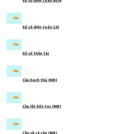
Xổ số điện toán 6x36
Xổ số điện toán 123
Xổ số thần tài
Cầu bạch thủ (MB)
Cầu lật liên tục (MB)
Cầu về cả cặp (MB)