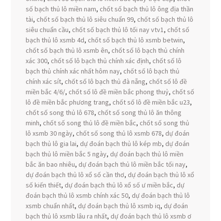
số bạch thủ lô miền nam
,
chốt số bạch thủ lô ông địa thần
tài
,
chốt số bạch thủ lô siêu chuẩn 99
,
chốt số bạch thủ lô
siêu chuẩn cầu
,
chốt số bạch thủ lô tối nay vtv1
,
chốt số
bạch thủ lô xsmb 4d
,
chốt số bạch thủ lô xsmb betwin
,
chốt số bạch thủ lô xsmb ên
,
chốt số lô bạch thủ chính
xác 300
,
chốt số lô bạch thủ chính xác định
,
chốt số lô
bạch thủ chính xác nhất hôm nay
,
chốt số lô bạch thủ
chính xác sít
,
chốt số lô bạch thủ đà nẵng
,
chốt số lô đề
miền bắc 4/6/
,
chốt số lô đề miền bắc phong thuỷ
,
chốt số
lô đề miền bắc phương trang
,
chốt số lô đề miền bắc u23
,
chốt số song thủ lô 678
,
chốt số song thủ lô ăn thông
minh
,
chốt số song thủ lô đề miền bắc
,
chốt số song thủ
lô xsmb 30 ngày
,
chốt số song thủ lô xsmb 678
,
dự đoán
bạch thủ lô gia lai
,
dự đoán bạch thủ lô kép mb
,
dự đoán
bạch thủ lô miền bắc 5 ngày
,
dự đoán bạch thủ lô miền
bắc ăn bao nhiêu
,
dự đoán bạch thủ lô miền bắc tối nay
,
dự đoán bạch thủ lô xổ số cần thơ
,
dự đoán bạch thủ lô xổ
số kiến thiết
,
dự đoán bạch thủ lô xổ số ư miền bắc
,
dự
đoán bạch thủ lô xsmb chính xác 50
,
dự đoán bạch thủ lô
xsmb chuẩn nhất
,
dự đoán bạch thủ lô xsmb iq
,
dự đoán
bạch thủ lô xsmb lâu ra nhất
,
dự đoán bạch thủ lô xsmb ơ