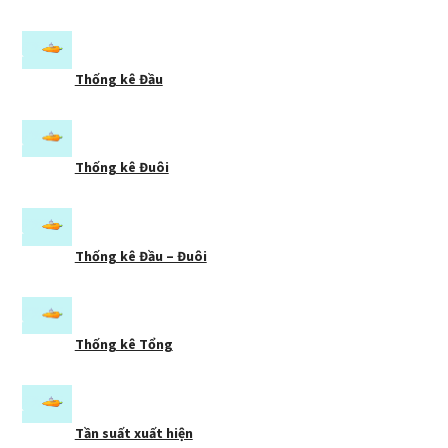
Thống kê Đầu
Thống kê Đuôi
Thống kê Đầu – Đuôi
Thống kê Tổng
Tần suất xuất hiện