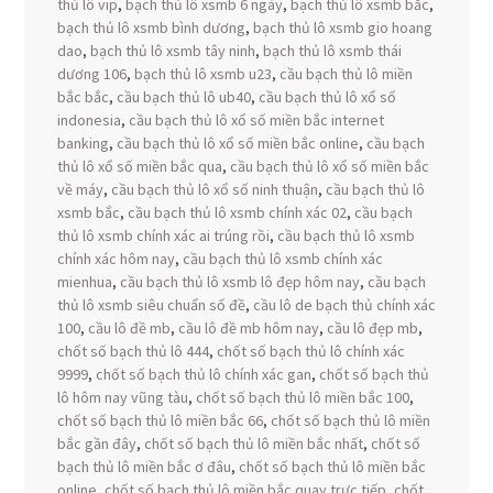
thủ lô vip
,
bạch thủ lô xsmb 6 ngày
,
bạch thủ lô xsmb bắc
,
bạch thủ lô xsmb bình dương
,
bạch thủ lô xsmb gio hoang
dao
,
bạch thủ lô xsmb tây ninh
,
bạch thủ lô xsmb thái
dương 106
,
bạch thủ lô xsmb u23
,
cầu bạch thủ lô miền
bắc bắc
,
cầu bạch thủ lô ub40
,
cầu bạch thủ lô xổ số
indonesia
,
cầu bạch thủ lô xổ số miền bắc internet
banking
,
cầu bạch thủ lô xổ số miền bắc online
,
cầu bạch
thủ lô xổ số miền bắc qua
,
cầu bạch thủ lô xổ số miền bắc
về máy
,
cầu bạch thủ lô xổ số ninh thuận
,
cầu bạch thủ lô
xsmb bắc
,
cầu bạch thủ lô xsmb chính xác 02
,
cầu bạch
thủ lô xsmb chính xác ai trúng rồi
,
cầu bạch thủ lô xsmb
chính xác hôm nay
,
cầu bạch thủ lô xsmb chính xác
mienhua
,
cầu bạch thủ lô xsmb lô đẹp hôm nay
,
cầu bạch
thủ lô xsmb siêu chuẩn số đề
,
cầu lô de bạch thủ chính xác
100
,
cầu lô đề mb
,
cầu lô đề mb hôm nay
,
cầu lô đẹp mb
,
chốt số bạch thủ lô 444
,
chốt số bạch thủ lô chính xác
9999
,
chốt số bạch thủ lô chính xác gan
,
chốt số bạch thủ
lô hôm nay vũng tàu
,
chốt số bạch thủ lô miền bắc 100
,
chốt số bạch thủ lô miền bắc 66
,
chốt số bạch thủ lô miền
bắc gần đây
,
chốt số bạch thủ lô miền bắc nhất
,
chốt số
bạch thủ lô miền bắc ơ đâu
,
chốt số bạch thủ lô miền bắc
online
,
chốt số bạch thủ lô miền bắc quay trực tiếp
,
chốt