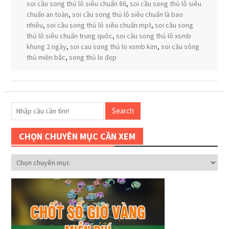
soi cầu song thủ lô siêu chuẩn 86
,
soi cầu song thủ lô siêu
chuẩn an toàn
,
soi cầu song thủ lô siêu chuẩn là bao
nhiêu
,
soi cầu song thủ lô siêu chuẩn mpt
,
soi cầu song
thủ lô siêu chuẩn trung quốc
,
soi cầu song thủ lô xsmb
khung 2 ngày
,
soi cau song thủ lo xsmb kim
,
soi cầu sông
thủ miền bắc
,
song thủ lo đẹp
Search
CHỌN CHUYÊN MỤC CẦN XEM
CHỌN
CHUYÊN
MỤC
CẦN
XEM