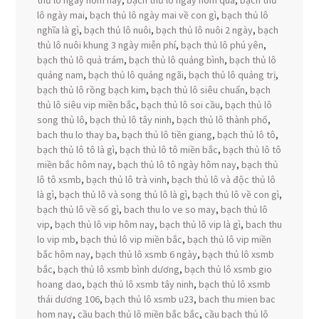
thủ lô ngày hôm nay
,
bạch thủ lô ngày hôm qua
,
bạch thủ
lô ngày mai
,
bạch thủ lô ngày mai về con gì
,
bạch thủ lô
nghĩa là gì
,
bạch thủ lô nuôi
,
bạch thủ lô nuôi 2 ngày
,
bạch
thủ lô nuôi khung 3 ngày miễn phí
,
bạch thủ lô phú yên
,
bạch thủ lô quả trám
,
bạch thủ lô quảng bình
,
bạch thủ lô
quảng nam
,
bạch thủ lô quảng ngãi
,
bạch thủ lô quảng trị
,
bạch thủ lô rồng bạch kim
,
bạch thủ lô siêu chuẩn
,
bạch
thủ lô siêu vip miền bắc
,
bạch thủ lô soi cầu
,
bạch thủ lô
song thủ lô
,
bạch thủ lô tây ninh
,
bạch thủ lô thành phố
,
bach thu lo thay ba
,
bạch thủ lô tiền giang
,
bạch thủ lô tô
,
bạch thủ lô tô là gì
,
bạch thủ lô tô miền bắc
,
bạch thủ lô tô
miền bắc hôm nay
,
bạch thủ lô tô ngày hôm nay
,
bạch thủ
lô tô xsmb
,
bạch thủ lô trà vinh
,
bạch thủ lô và độc thủ lô
là gì
,
bạch thủ lô và song thủ lô là gì
,
bạch thủ lô về con gì
,
bạch thủ lô về số gì
,
bach thu lo ve so may
,
bạch thủ lô
vip
,
bạch thủ lô vip hôm nay
,
bạch thủ lô vip là gì
,
bach thu
lo vip mb
,
bạch thủ lô vip miền bắc
,
bạch thủ lô vip miền
bắc hôm nay
,
bạch thủ lô xsmb 6 ngày
,
bạch thủ lô xsmb
bắc
,
bạch thủ lô xsmb bình dương
,
bạch thủ lô xsmb gio
hoang dao
,
bạch thủ lô xsmb tây ninh
,
bạch thủ lô xsmb
thái dương 106
,
bạch thủ lô xsmb u23
,
bach thu mien bac
hom nay
,
cầu bạch thủ lô miền bắc bắc
,
cầu bạch thủ lô