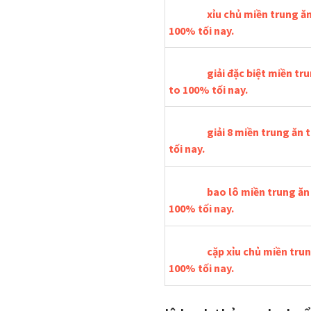
xỉu chủ miền trung ă
100% tối nay.
giải đặc biệt miền tr
to 100% tối nay.
giải 8 miền trung ăn
tối nay.
bao lô miền trung ăn
100% tối nay.
cặp xỉu chủ miền trun
100% tối nay.