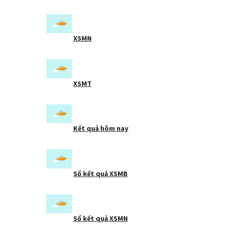
XSMN
XSMT
Kết quả hôm nay
Sổ kết quả XSMB
Sổ kết quả XSMN