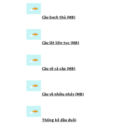
Cầu bạch thủ (MB)
Cầu lật liên tục (MB)
Cầu về cả cặp (MB)
Cầu về nhiều nháy (MB)
Thống kê đầu đuôi