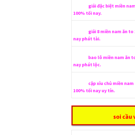
giải đặc biệt miền na
100% tối nay.
giải 8 miền nam ăn to
nay phát tài.
bao lô miền nam ăn t
nay phát lộc.
cặp xỉu chủ miền nam 
100% tối nay uy tín.
soi cầu 