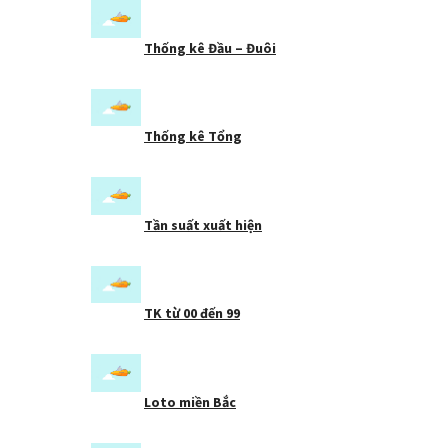
Thống kê Đầu – Đuôi
Thống kê Tổng
Tần suất xuất hiện
TK từ 00 đến 99
Loto miền Bắc