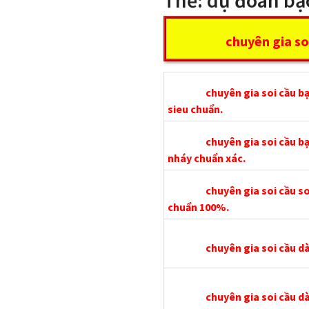
Thẻ:
dự đoán bạc
chuyên gia so
chuyên gia soi cầu bạ
sieu chuẩn.
chuyên gia soi cầu bạ
nháy chuẩn xác.
chuyên gia soi cầu so
chuẩn 100%.
chuyên gia soi cầu dà
chuyên gia soi cầu dà