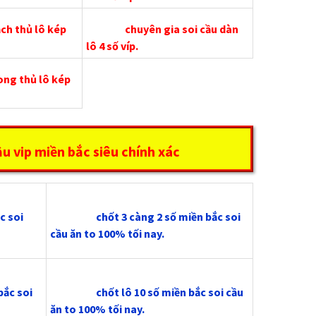
ạch thủ lô kép
chuyên gia soi cầu dàn
lô 4 số víp.
ong thủ lô kép
ầu vip miền bắc siêu chính xác
c soi
chốt 3 càng 2 số miền bắc soi
cầu ăn to 100% tối nay.
bắc soi
chốt lô 10 số miền bắc soi cầu
ăn to 100% tối nay.