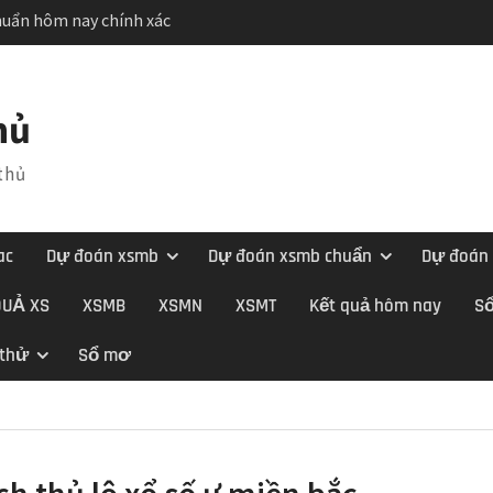
huẩn hôm nay chính xác
mb chuẩn hôm nay
chuẩn hôm nay chính
hủ
 thủ
ac
Dự đoán xsmb
Dự đoán xsmb chuẩn
Dự đoán
QUẢ XS
XSMB
XSMN
XSMT
Kết quả hôm nay
Sổ
 thử
Sổ mơ