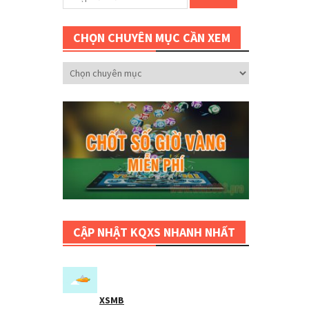
CHỌN CHUYÊN MỤC CẦN XEM
CHỌN
CHUYÊN
MỤC
CẦN
XEM
CẬP NHẬT KQXS NHANH NHẤT
XSMB