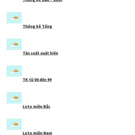
Thống kê Tổng
Tần suất xuất hiện
TK từ 00 đến 99
Loto miền Bắc
Loto miền Nam