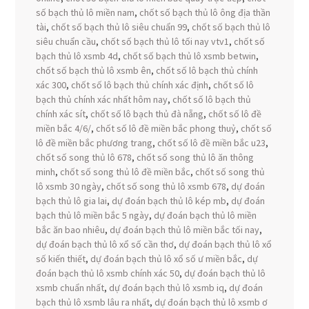
số bạch thủ lô miền nam
,
chốt số bạch thủ lô ông địa thần
tài
,
chốt số bạch thủ lô siêu chuẩn 99
,
chốt số bạch thủ lô
siêu chuẩn cầu
,
chốt số bạch thủ lô tối nay vtv1
,
chốt số
bạch thủ lô xsmb 4d
,
chốt số bạch thủ lô xsmb betwin
,
chốt số bạch thủ lô xsmb ên
,
chốt số lô bạch thủ chính
xác 300
,
chốt số lô bạch thủ chính xác định
,
chốt số lô
bạch thủ chính xác nhất hôm nay
,
chốt số lô bạch thủ
chính xác sít
,
chốt số lô bạch thủ đà nẵng
,
chốt số lô đề
miền bắc 4/6/
,
chốt số lô đề miền bắc phong thuỷ
,
chốt số
lô đề miền bắc phương trang
,
chốt số lô đề miền bắc u23
,
chốt số song thủ lô 678
,
chốt số song thủ lô ăn thông
minh
,
chốt số song thủ lô đề miền bắc
,
chốt số song thủ
lô xsmb 30 ngày
,
chốt số song thủ lô xsmb 678
,
dự đoán
bạch thủ lô gia lai
,
dự đoán bạch thủ lô kép mb
,
dự đoán
bạch thủ lô miền bắc 5 ngày
,
dự đoán bạch thủ lô miền
bắc ăn bao nhiêu
,
dự đoán bạch thủ lô miền bắc tối nay
,
dự đoán bạch thủ lô xổ số cần thơ
,
dự đoán bạch thủ lô xổ
số kiến thiết
,
dự đoán bạch thủ lô xổ số ư miền bắc
,
dự
đoán bạch thủ lô xsmb chính xác 50
,
dự đoán bạch thủ lô
xsmb chuẩn nhất
,
dự đoán bạch thủ lô xsmb iq
,
dự đoán
bạch thủ lô xsmb lâu ra nhất
,
dự đoán bạch thủ lô xsmb ơ