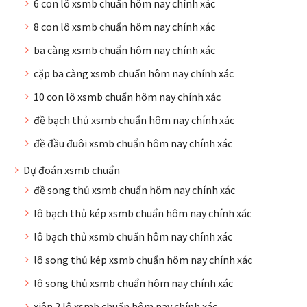
6 con lô xsmb chuẩn hôm nay chính xác
8 con lô xsmb chuẩn hôm nay chính xác
ba càng xsmb chuẩn hôm nay chính xác
cặp ba càng xsmb chuẩn hôm nay chính xác
10 con lô xsmb chuẩn hôm nay chính xác
đề bạch thủ xsmb chuẩn hôm nay chính xác
đề đầu đuôi xsmb chuẩn hôm nay chính xác
Dự đoán xsmb chuẩn
đề song thủ xsmb chuẩn hôm nay chính xác
lô bạch thủ kép xsmb chuẩn hôm nay chính xác
lô bạch thủ xsmb chuẩn hôm nay chính xác
lô song thủ kép xsmb chuẩn hôm nay chính xác
lô song thủ xsmb chuẩn hôm nay chính xác
xiên 2 lô xsmb chuẩn hôm nay chính xác