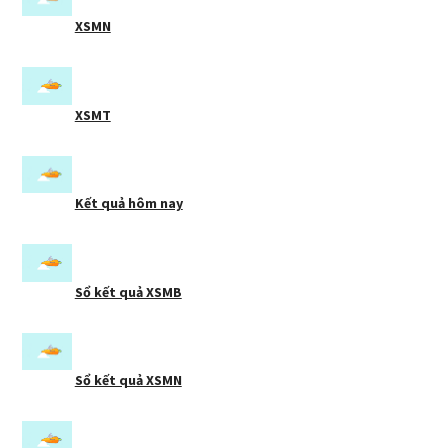
XSMN
XSMT
Kết quả hôm nay
Sổ kết quả XSMB
Sổ kết quả XSMN