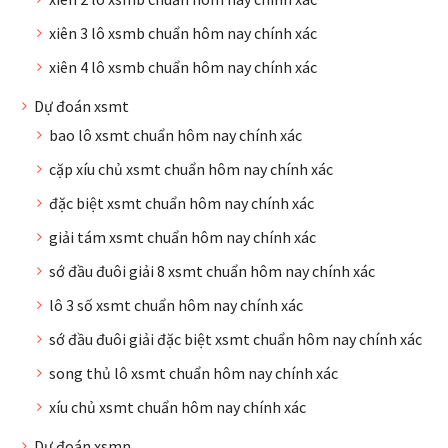
xiên 3 lô xsmb chuẩn hôm nay chính xác
xiên 4 lô xsmb chuẩn hôm nay chính xác
Dự đoán xsmt
bao lô xsmt chuẩn hôm nay chính xác
cặp xíu chủ xsmt chuẩn hôm nay chính xác
đặc biệt xsmt chuẩn hôm nay chính xác
giải tám xsmt chuẩn hôm nay chính xác
sớ đầu đuôi giải 8 xsmt chuẩn hôm nay chính xác
lô 3 số xsmt chuẩn hôm nay chính xác
sớ đầu đuôi giải đặc biệt xsmt chuẩn hôm nay chính xác
song thủ lô xsmt chuẩn hôm nay chính xác
xíu chủ xsmt chuẩn hôm nay chính xác
Dự đoán xsmn