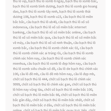
thủ lô vip
,
bạch thủ lô xsmb 6 ngày
,
bạch thủ lô xsmb bắc
,
bạch thủ lô xsmb bình dương
,
bạch thủ lô xsmb gio hoang
dao
,
bạch thủ lô xsmb tây ninh
,
bạch thủ lô xsmb thái
dương 106
,
bạch thủ lô xsmb u23
,
cầu bạch thủ lô miền
bắc bắc
,
cầu bạch thủ lô ub40
,
cầu bạch thủ lô xổ số
indonesia
,
cầu bạch thủ lô xổ số miền bắc internet
banking
,
cầu bạch thủ lô xổ số miền bắc online
,
cầu bạch
thủ lô xổ số miền bắc qua
,
cầu bạch thủ lô xổ số miền bắc
về máy
,
cầu bạch thủ lô xổ số ninh thuận
,
cầu bạch thủ lô
xsmb bắc
,
cầu bạch thủ lô xsmb chính xác 02
,
cầu bạch
thủ lô xsmb chính xác ai trúng rồi
,
cầu bạch thủ lô xsmb
chính xác hôm nay
,
cầu bạch thủ lô xsmb chính xác
mienhua
,
cầu bạch thủ lô xsmb lô đẹp hôm nay
,
cầu bạch
thủ lô xsmb siêu chuẩn số đề
,
cầu lô de bạch thủ chính xác
100
,
cầu lô đề mb
,
cầu lô đề mb hôm nay
,
cầu lô đẹp mb
,
chốt số bạch thủ lô 444
,
chốt số bạch thủ lô chính xác
9999
,
chốt số bạch thủ lô chính xác gan
,
chốt số bạch thủ
lô hôm nay vũng tàu
,
chốt số bạch thủ lô miền bắc 100
,
chốt số bạch thủ lô miền bắc 66
,
chốt số bạch thủ lô miền
bắc gần đây
,
chốt số bạch thủ lô miền bắc nhất
,
chốt số
bạch thủ lô miền bắc ơ đâu
,
chốt số bạch thủ lô miền bắc
online
,
chốt số bạch thủ lô miền bắc quay trực tiếp
,
chốt