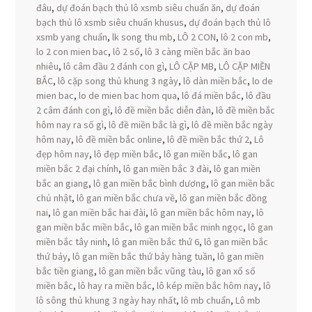
đâu
,
dự đoán bạch thủ lô xsmb siêu chuẩn ăn
,
dự đoán
bạch thủ lô xsmb siêu chuẩn khusus
,
dự đoán bạch thủ lô
xsmb yang chuẩn
,
lk song thu mb
,
LÔ 2 CON
,
lô 2 con mb
,
lo 2 con mien bac
,
lô 2 số
,
lô 3 càng miền bắc ăn bao
nhiêu
,
lô câm đầu 2 đánh con gì
,
LÔ CẶP MB
,
LÔ CẶP MIỀN
BẮC
,
lô cặp song thủ khung 3 ngày
,
lô dàn miền bắc
,
lo de
mien bac
,
lo de mien bac hom qua
,
lô đá miền bắc
,
lô đầu
2 câm đánh con gì
,
lô đề miền bắc diễn đàn
,
lô đề miền bắc
hôm nay ra số gì
,
lô đề miền bắc là gì
,
lô đề miền bắc ngày
hôm nay
,
lô đề miền bắc online
,
lô đề miền bắc thứ 2
,
Lô
đẹp hôm nay
,
lô đẹp miền bắc
,
lô gan miền bắc
,
lô gan
miền bắc 2 đại chính
,
lô gan miền bắc 3 đài
,
lô gan miền
bắc an giang
,
lô gan miền bắc bình dương
,
lô gan miền bắc
chủ nhật
,
lô gan miền bắc chưa về
,
lô gan miền bắc đồng
nai
,
lô gan miền bắc hai đài
,
lô gan miền bắc hôm nay
,
lô
gan miền bắc miền bắc
,
lô gan miền bắc minh ngọc
,
lô gan
miền bắc tây ninh
,
lô gan miền bắc thứ 6
,
lô gan miền bắc
thứ bảy
,
lô gan miền bắc thứ bảy hàng tuần
,
lô gan miền
bắc tiền giang
,
lô gan miền bắc vũng tàu
,
lô gan xổ số
miền bắc
,
lô hay ra miền bắc
,
lô kép miền bắc hôm nay
,
lô
lô sông thủ khung 3 ngày hay nhất
,
lô mb chuẩn
,
Lô mb