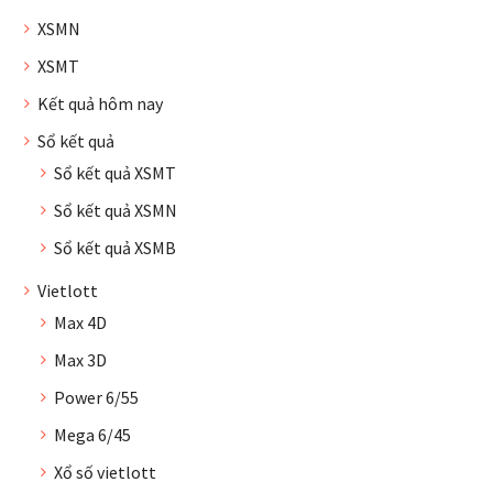
XSMN
XSMT
Kết quả hôm nay
Sổ kết quả
Sổ kết quả XSMT
Sổ kết quả XSMN
Sổ kết quả XSMB
Vietlott
Max 4D
Max 3D
Power 6/55
Mega 6/45
Xổ số vietlott