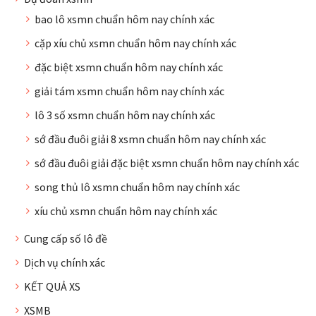
bao lô xsmn chuẩn hôm nay chính xác
cặp xíu chủ xsmn chuẩn hôm nay chính xác
đặc biệt xsmn chuẩn hôm nay chính xác
giải tám xsmn chuẩn hôm nay chính xác
lô 3 số xsmn chuẩn hôm nay chính xác
sớ đầu đuôi giải 8 xsmn chuẩn hôm nay chính xác
sớ đầu đuôi giải đặc biệt xsmn chuẩn hôm nay chính xác
song thủ lô xsmn chuẩn hôm nay chính xác
xíu chủ xsmn chuẩn hôm nay chính xác
Cung cấp số lô đề
Dịch vụ chính xác
KẾT QUẢ XS
XSMB