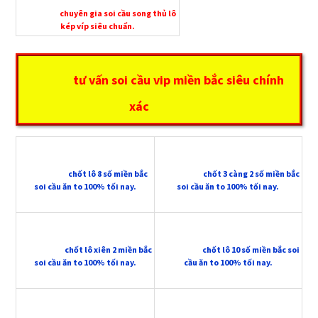
chuyên gia soi cầu song thủ lô
kép víp siêu chuẩn.
tư vấn soi cầu vip miền bắc siêu chính
xác
chốt lô 8 số miền bắc
chốt 3 càng 2 số miền bắc
soi cầu ăn to 100% tối nay.
soi cầu ăn to 100% tối nay.
chốt lô xiên 2 miền bắc
chốt lô 10 số miền bắc soi
soi cầu ăn to 100% tối nay.
cầu ăn to 100% tối nay.