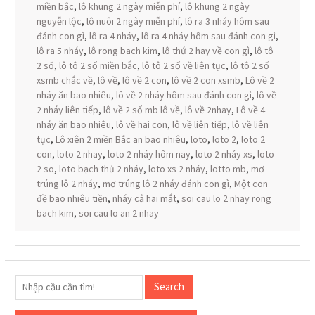
miền bắc
,
lô khung 2 ngày miễn phí
,
lô khung 2 ngày
nguyễn lộc
,
lô nuôi 2 ngày miễn phí
,
lô ra 3 nháy hôm sau
đánh con gì
,
lô ra 4 nháy
,
lô ra 4 nháy hôm sau đánh con gì
,
lô ra 5 nháy
,
lô rong bach kim
,
lô thứ 2 hay về con gì
,
lô tô
2 số
,
lô tô 2 số miền bắc
,
lô tô 2 số về liên tục
,
lô tô 2 số
xsmb chắc về
,
lô về
,
lô về 2 con
,
lô về 2 con xsmb
,
Lô về 2
nháy ăn bao nhiêu
,
lô về 2 nháy hôm sau đánh con gì
,
lô về
2 nháy liên tiếp
,
lô về 2 số mb lô về
,
lô về 2nhay
,
Lô về 4
nháy ăn bao nhiêu
,
lô về hai con
,
lô về liên tiếp
,
lô về liên
tục
,
Lô xiên 2 miền Bắc an bao nhiêu
,
loto
,
loto 2
,
loto 2
con
,
loto 2 nhay
,
loto 2 nháy hôm nay
,
loto 2 nháy xs
,
loto
2 so
,
loto bạch thủ 2 nháy
,
loto xs 2 nháy
,
lotto mb
,
mơ
trúng lô 2 nháy
,
mơ trúng lô 2 nháy đánh con gì
,
Một con
đề bao nhiêu tiền
,
nháy cả hai mắt
,
soi cau lo 2 nhay rong
bach kim
,
soi cau lo an 2 nhay
Search