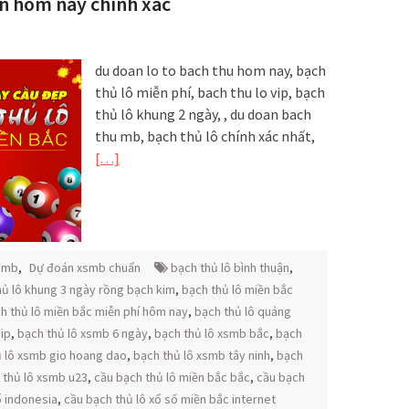
n hôm nay chính xác
du doan lo to bach thu hom nay, bạch
thủ lô miễn phí, bach thu lo vip, bạch
thủ lô khung 2 ngày, , du doan bach
thu mb, bạch thủ lô chính xác nhất,
[…]
smb
,
Dự đoán xsmb chuẩn
bạch thủ lô bình thuận
,
hủ lô khung 3 ngày rồng bạch kim
,
bạch thủ lô miền bắc
h thủ lô miền bắc miễn phí hôm nay
,
bạch thủ lô quảng
vip
,
bạch thủ lô xsmb 6 ngày
,
bạch thủ lô xsmb bắc
,
bạch
ủ lô xsmb gio hoang dao
,
bạch thủ lô xsmb tây ninh
,
bạch
 thủ lô xsmb u23
,
cầu bạch thủ lô miền bắc bắc
,
cầu bạch
ố indonesia
,
cầu bạch thủ lô xổ số miền bắc internet