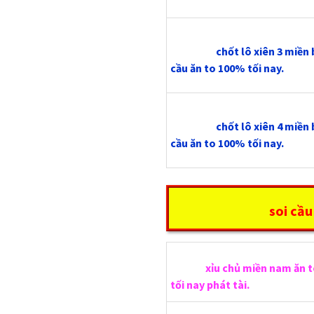
chốt lô xiên 3 miền 
cầu ăn to 100% tối nay.
chốt lô xiên 4 miền 
cầu ăn to 100% tối nay.
soi cầ
xỉu chủ miền nam ăn 
tối nay phát tài.