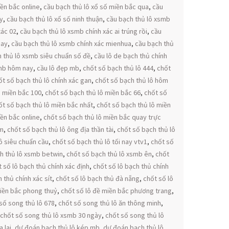
iền bắc online
,
cầu bạch thủ lô xổ số miền bắc qua
,
cầu
y
,
cầu bạch thủ lô xổ số ninh thuận
,
cầu bạch thủ lô xsmb
xác 02
,
cầu bạch thủ lô xsmb chính xác ai trúng rồi
,
cầu
nay
,
cầu bạch thủ lô xsmb chính xác mienhua
,
cầu bạch thủ
 thủ lô xsmb siêu chuẩn số đề
,
cầu lô de bạch thủ chính
 mb hôm nay
,
cầu lô đẹp mb
,
chốt số bạch thủ lô 444
,
chốt
ốt số bạch thủ lô chính xác gan
,
chốt số bạch thủ lô hôm
ô miền bắc 100
,
chốt số bạch thủ lô miền bắc 66
,
chốt số
ốt số bạch thủ lô miền bắc nhất
,
chốt số bạch thủ lô miền
iền bắc online
,
chốt số bạch thủ lô miền bắc quay trực
am
,
chốt số bạch thủ lô ông địa thần tài
,
chốt số bạch thủ lô
ô siêu chuẩn cầu
,
chốt số bạch thủ lô tối nay vtv1
,
chốt số
h thủ lô xsmb betwin
,
chốt số bạch thủ lô xsmb ên
,
chốt
 số lô bạch thủ chính xác định
,
chốt số lô bạch thủ chính
 thủ chính xác sít
,
chốt số lô bạch thủ đà nẵng
,
chốt số lô
miền bắc phong thuỷ
,
chốt số lô đề miền bắc phương trang
,
số song thủ lô 678
,
chốt số song thủ lô ăn thông minh
,
chốt số song thủ lô xsmb 30 ngày
,
chốt số song thủ lô
 lai
,
dự đoán bạch thủ lô kép mb
,
dự đoán bạch thủ lô