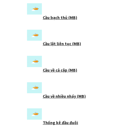
Cầu bạch thủ (MB)
Cầu lật liên tục (MB)
Cầu về cả cặp (MB)
Cầu về nhiều nháy (MB)
Thống kê đầu đuôi