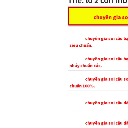
Thẻ:
lô 2 con mb
chuyên gia so
chuyên gia soi cầu bạ
sieu chuẩn.
chuyên gia soi cầu bạ
nháy chuẩn xác.
chuyên gia soi cầu so
chuẩn 100%.
chuyên gia soi cầu dà
chuyên gia soi cầu dà