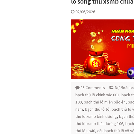
lô song thủ xsmb chuẩ
02/06/2026
85 Comments
Dự đoán x
bạch thủ lô chính xác 001
,
bạch t
100
,
bạch thủ lô miền bắc ên
,
bạc
nam
,
bạch thủ lô tô
,
bạch thủ lô 
thủ lô xsmb bình dương
,
bạch th
thủ lô xsmb thái dương 106
,
bạch
thủ lô ub40
,
cầu bạch thủ lô xổ s