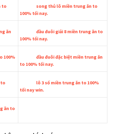
n to
song thủ lô miền trung ăn to
100% tối nay.
ung ăn
đầu đuôi giải 8 miền trung ăn to
100% tối nay.
 to 100%
đầu đuôi đặc biệt miền trung ăn
to 100% tối nay.
 to
lô 3 số miền trung ăn to 100%
tối nay win.
g ăn to