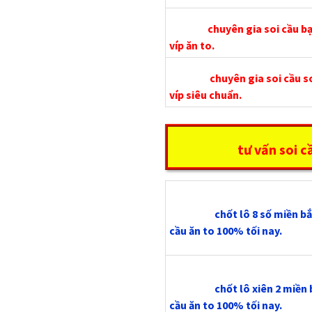
chuyên gia soi cầu b
víp ăn to.
chuyên gia soi cầu s
víp siêu chuẩn.
tư vấn soi c
chốt lô 8 số miền bắ
cầu ăn to 100% tối nay.
chốt lô xiên 2 miền 
cầu ăn to 100% tối nay.