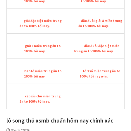
100% tối nay.
to 100% tối nay.
giải đặc biệt miền trung
đầu đuôi giải 8 miền trung
ăn to 100% tối nay.
ăn to 100% tối nay.
giải 8 miền trung ăn to
đầu đuôi đặc biệt miền
100% tối nay.
trung ăn to 100% tối nay.
bao lô miền trung ăn to
lô 3 số miền trung ăn to
100% tối nay.
100% tối nay win.
cặp xỉu chủ miền trung
ăn to 100% tối nay.
lô song thủ xsmb chuẩn hôm nay chính xác
05/08/2026