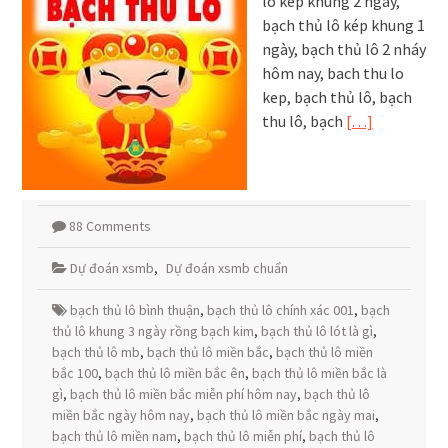
lô kép khung 2 ngày,
bạch thủ lô kép khung 1
ngày, bạch thủ lô 2 nháy
hôm nay, bach thu lo
kep, bạch thủ lô, bạch
thu lô, bạch
[…]
88 Comments
Dự đoán xsmb
,
Dự đoán xsmb chuẩn
bạch thủ lô bình thuận
,
bạch thủ lô chính xác 001
,
bạch
thủ lô khung 3 ngày rồng bạch kim
,
bạch thủ lô lót là gì
,
bạch thủ lô mb
,
bạch thủ lô miền bắc
,
bạch thủ lô miền
bắc 100
,
bạch thủ lô miền bắc ên
,
bạch thủ lô miền bắc là
gì
,
bạch thủ lô miền bắc miễn phí hôm nay
,
bạch thủ lô
miền bắc ngày hôm nay
,
bạch thủ lô miền bắc ngày mai
,
bạch thủ lô miền nam
,
bạch thủ lô miễn phí
,
bạch thủ lô