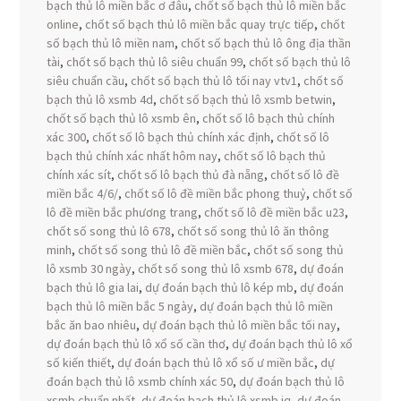
bạch thủ lô miền bắc ơ đâu
,
chốt số bạch thủ lô miền bắc
online
,
chốt số bạch thủ lô miền bắc quay trực tiếp
,
chốt
số bạch thủ lô miền nam
,
chốt số bạch thủ lô ông địa thần
tài
,
chốt số bạch thủ lô siêu chuẩn 99
,
chốt số bạch thủ lô
siêu chuẩn cầu
,
chốt số bạch thủ lô tối nay vtv1
,
chốt số
bạch thủ lô xsmb 4d
,
chốt số bạch thủ lô xsmb betwin
,
chốt số bạch thủ lô xsmb ên
,
chốt số lô bạch thủ chính
xác 300
,
chốt số lô bạch thủ chính xác định
,
chốt số lô
bạch thủ chính xác nhất hôm nay
,
chốt số lô bạch thủ
chính xác sít
,
chốt số lô bạch thủ đà nẵng
,
chốt số lô đề
miền bắc 4/6/
,
chốt số lô đề miền bắc phong thuỷ
,
chốt số
lô đề miền bắc phương trang
,
chốt số lô đề miền bắc u23
,
chốt số song thủ lô 678
,
chốt số song thủ lô ăn thông
minh
,
chốt số song thủ lô đề miền bắc
,
chốt số song thủ
lô xsmb 30 ngày
,
chốt số song thủ lô xsmb 678
,
dự đoán
bạch thủ lô gia lai
,
dự đoán bạch thủ lô kép mb
,
dự đoán
bạch thủ lô miền bắc 5 ngày
,
dự đoán bạch thủ lô miền
bắc ăn bao nhiêu
,
dự đoán bạch thủ lô miền bắc tối nay
,
dự đoán bạch thủ lô xổ số cần thơ
,
dự đoán bạch thủ lô xổ
số kiến thiết
,
dự đoán bạch thủ lô xổ số ư miền bắc
,
dự
đoán bạch thủ lô xsmb chính xác 50
,
dự đoán bạch thủ lô
xsmb chuẩn nhất
,
dự đoán bạch thủ lô xsmb iq
,
dự đoán