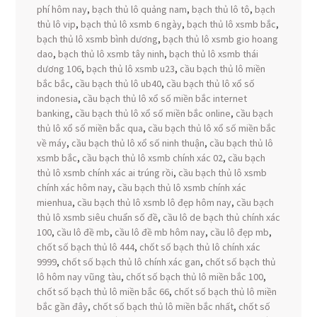
phí hôm nay
,
bạch thủ lô quảng nam
,
bạch thủ lô tô
,
bạch
thủ lô vip
,
bạch thủ lô xsmb 6 ngày
,
bạch thủ lô xsmb bắc
,
bạch thủ lô xsmb bình dương
,
bạch thủ lô xsmb gio hoang
dao
,
bạch thủ lô xsmb tây ninh
,
bạch thủ lô xsmb thái
dương 106
,
bạch thủ lô xsmb u23
,
cầu bạch thủ lô miền
bắc bắc
,
cầu bạch thủ lô ub40
,
cầu bạch thủ lô xổ số
indonesia
,
cầu bạch thủ lô xổ số miền bắc internet
banking
,
cầu bạch thủ lô xổ số miền bắc online
,
cầu bạch
thủ lô xổ số miền bắc qua
,
cầu bạch thủ lô xổ số miền bắc
về máy
,
cầu bạch thủ lô xổ số ninh thuận
,
cầu bạch thủ lô
xsmb bắc
,
cầu bạch thủ lô xsmb chính xác 02
,
cầu bạch
thủ lô xsmb chính xác ai trúng rồi
,
cầu bạch thủ lô xsmb
chính xác hôm nay
,
cầu bạch thủ lô xsmb chính xác
mienhua
,
cầu bạch thủ lô xsmb lô đẹp hôm nay
,
cầu bạch
thủ lô xsmb siêu chuẩn số đề
,
cầu lô de bạch thủ chính xác
100
,
cầu lô đề mb
,
cầu lô đề mb hôm nay
,
cầu lô đẹp mb
,
chốt số bạch thủ lô 444
,
chốt số bạch thủ lô chính xác
9999
,
chốt số bạch thủ lô chính xác gan
,
chốt số bạch thủ
lô hôm nay vũng tàu
,
chốt số bạch thủ lô miền bắc 100
,
chốt số bạch thủ lô miền bắc 66
,
chốt số bạch thủ lô miền
bắc gần đây
,
chốt số bạch thủ lô miền bắc nhất
,
chốt số