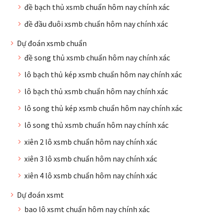
đề bạch thủ xsmb chuẩn hôm nay chính xác
đề đầu đuôi xsmb chuẩn hôm nay chính xác
Dự đoán xsmb chuẩn
đề song thủ xsmb chuẩn hôm nay chính xác
lô bạch thủ kép xsmb chuẩn hôm nay chính xác
lô bạch thủ xsmb chuẩn hôm nay chính xác
lô song thủ kép xsmb chuẩn hôm nay chính xác
lô song thủ xsmb chuẩn hôm nay chính xác
xiên 2 lô xsmb chuẩn hôm nay chính xác
xiên 3 lô xsmb chuẩn hôm nay chính xác
xiên 4 lô xsmb chuẩn hôm nay chính xác
Dự đoán xsmt
bao lô xsmt chuẩn hôm nay chính xác