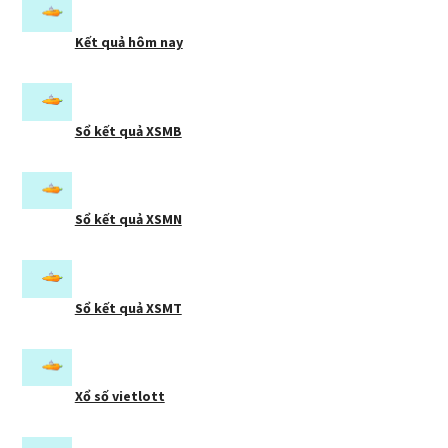
Kết quả hôm nay
Sổ kết quả XSMB
Sổ kết quả XSMN
Sổ kết quả XSMT
Xổ số vietlott