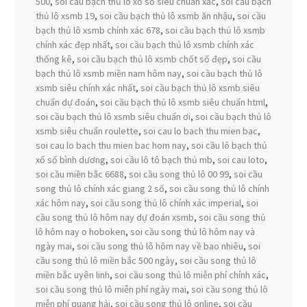
500
,
soi cầu bạch thủ lô xổ số siêu chuẩn xác
,
soi cầu bạch
thủ lô xsmb 19
,
soi cầu bạch thủ lô xsmb ăn nhậu
,
soi cầu
bạch thủ lô xsmb chính xác 678
,
soi cầu bạch thủ lô xsmb
chính xác đẹp nhất
,
soi cầu bạch thủ lô xsmb chính xác
thống kê
,
soi cầu bạch thủ lô xsmb chốt số đẹp
,
soi cầu
bạch thủ lô xsmb miền nam hôm nay
,
soi cầu bạch thủ lô
xsmb siêu chính xác nhất
,
soi cầu bạch thủ lô xsmb siêu
chuẩn dự đoán
,
soi cầu bạch thủ lô xsmb siêu chuẩn html
,
soi cầu bạch thủ lô xsmb siêu chuẩn ơi
,
soi cầu bạch thủ lô
xsmb siêu chuẩn roulette
,
soi cau lo bach thu mien bac
,
soi cau lo bach thu mien bac hom nay
,
soi cầu lô bạch thủ
xổ số bình dương
,
soi cầu lô tô bạch thủ mb
,
soi cau loto
,
soi cầu miền bắc 6688
,
soi cầu song thủ lô 00 99
,
soi cầu
song thủ lô chính xác giang 2 số
,
soi cầu song thủ lô chính
xác hôm nay
,
soi cầu song thủ lô chính xác imperial
,
soi
cầu song thủ lô hôm nay dự đoán xsmb
,
soi cầu song thủ
lô hôm nay o hoboken
,
soi cầu song thủ lô hôm nay và
ngày mai
,
soi cầu song thủ lô hôm nay về bao nhiêu
,
soi
cầu song thủ lô miền bắc 500 ngày
,
soi cầu song thủ lô
miền bắc uyên linh
,
soi cầu song thủ lô miễn phí chính xác
,
soi cầu song thủ lô miễn phí ngày mai
,
soi cầu song thủ lô
miễn phí quang hải
,
soi cầu song thủ lô online
,
soi cầu