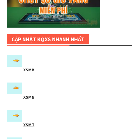
CẬP NHẬT KQXS NHANH NHẤT
XSMB
XSMN
XSMT