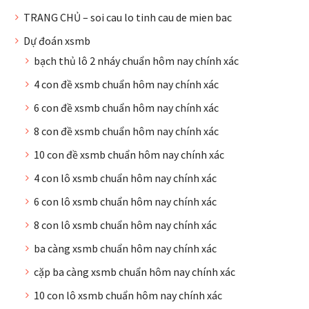
TRANG CHỦ – soi cau lo tinh cau de mien bac
Dự đoán xsmb
bạch thủ lô 2 nháy chuẩn hôm nay chính xác
4 con đề xsmb chuẩn hôm nay chính xác
6 con đề xsmb chuẩn hôm nay chính xác
8 con đề xsmb chuẩn hôm nay chính xác
10 con đề xsmb chuẩn hôm nay chính xác
4 con lô xsmb chuẩn hôm nay chính xác
6 con lô xsmb chuẩn hôm nay chính xác
8 con lô xsmb chuẩn hôm nay chính xác
ba càng xsmb chuẩn hôm nay chính xác
cặp ba càng xsmb chuẩn hôm nay chính xác
10 con lô xsmb chuẩn hôm nay chính xác