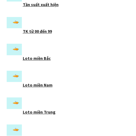
Tần suất xuất hiện
TK từ 00 đến 99
Loto miền Bắc
Loto miền Nam
Loto miền Trung