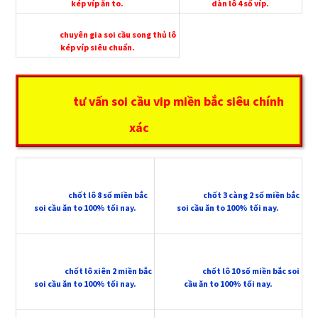
kép víp ăn to.
dàn lô 4 số víp.
chuyên gia soi cầu song thủ lô
kép víp siêu chuẩn.
tư vấn soi cầu vip miền bắc siêu chính
xác
chốt lô 8 số miền bắc
chốt 3 càng 2 số miền bắc
soi cầu ăn to 100% tối nay.
soi cầu ăn to 100% tối nay.
chốt lô xiên 2 miền bắc
chốt lô 10 số miền bắc soi
soi cầu ăn to 100% tối nay.
cầu ăn to 100% tối nay.