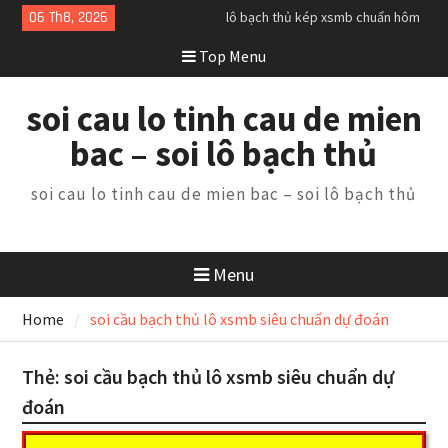
Skip
06 Th8, 2026
lô bạch thủ kép xsmb chuẩn hôm
to
nay chính xác
Top Menu
content
xiên 3 lô xsmb chuẩn hôm nay
chính xác
đề đầu đuôi xsmb chuẩn hôm nay
soi cau lo tinh cau de mien
chính xác
bac – soi lô bạch thủ
soi cau lo tinh cau de mien bac – soi lô bạch thủ
Menu
Home
soi cầu bạch thủ lô xsmb siêu chuẩn dự đoán
Thẻ:
soi cầu bạch thủ lô xsmb siêu chuẩn dự
đoán