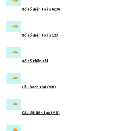
Xổ số điện toán 6x36
Xổ số điện toán 123
Xổ số thần tài
Cầu bạch thủ (MB)
Cầu lật liên tục (MB)