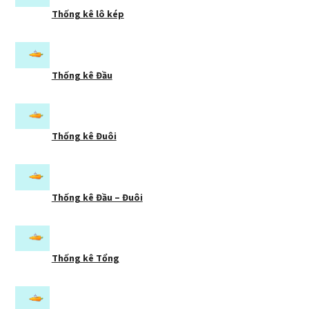
Thống kê lô kép
Thống kê Đầu
Thống kê Đuôi
Thống kê Đầu – Đuôi
Thống kê Tổng