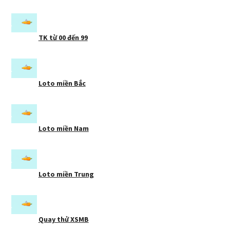
TK từ 00 đến 99
Loto miền Bắc
Loto miền Nam
Loto miền Trung
Quay thử XSMB