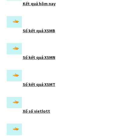
Kết quả hôm nay
Sổ kết quả XSMB
Sổ kết quả XSMN
Sổ kết quả XSMT
Xổ số vietlott