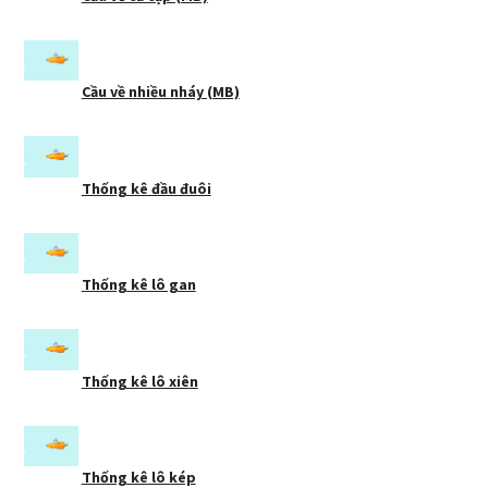
Cầu về nhiều nháy (MB)
Thống kê đầu đuôi
Thống kê lô gan
Thống kê lô xiên
Thống kê lô kép