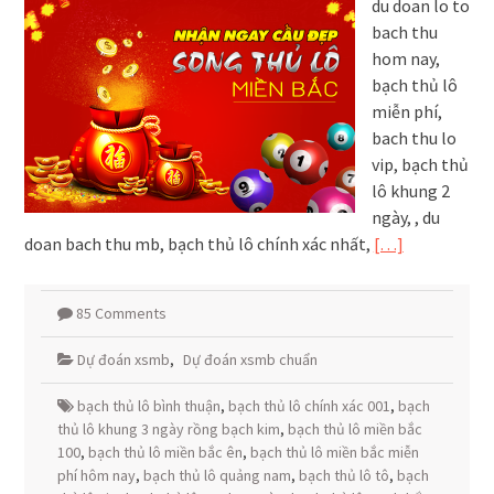
du doan lo to
bach thu
hom nay,
bạch thủ lô
miễn phí,
bach thu lo
vip, bạch thủ
lô khung 2
ngày, , du
doan bach thu mb, bạch thủ lô chính xác nhất,
[…]
85 Comments
Dự đoán xsmb
,
Dự đoán xsmb chuẩn
bạch thủ lô bình thuận
,
bạch thủ lô chính xác 001
,
bạch
thủ lô khung 3 ngày rồng bạch kim
,
bạch thủ lô miền bắc
100
,
bạch thủ lô miền bắc ên
,
bạch thủ lô miền bắc miễn
phí hôm nay
,
bạch thủ lô quảng nam
,
bạch thủ lô tô
,
bạch