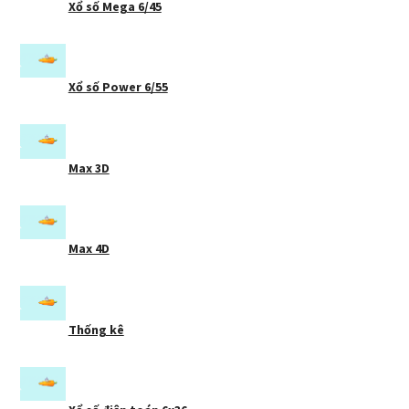
Xổ số Mega 6/45
Xổ số Power 6/55
Max 3D
Max 4D
Thống kê