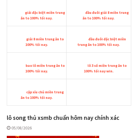
giải đặc biệt miền trung
đầu đuôi giải 8 miền trung
ăn to 100% tối nay.
ăn to 100% tối nay.
giải 8 miền trung ăn to
đầu đuôi đặc biệt miền
100% tối nay.
trung ăn to 100% tối nay.
bao lô miền trung ăn to
lô 3 số miền trung ăn to
100% tối nay.
100% tối nay win.
cặp xỉu chủ miền trung
ăn to 100% tối nay.
lô song thủ xsmb chuẩn hôm nay chính xác
05/08/2026