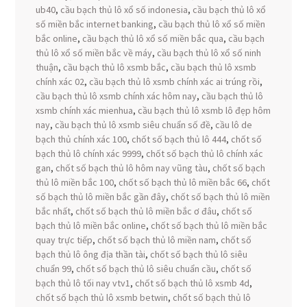
ub40
,
cầu bạch thủ lô xổ số indonesia
,
cầu bạch thủ lô xổ
số miền bắc internet banking
,
cầu bạch thủ lô xổ số miền
bắc online
,
cầu bạch thủ lô xổ số miền bắc qua
,
cầu bạch
thủ lô xổ số miền bắc về máy
,
cầu bạch thủ lô xổ số ninh
thuận
,
cầu bạch thủ lô xsmb bắc
,
cầu bạch thủ lô xsmb
chính xác 02
,
cầu bạch thủ lô xsmb chính xác ai trúng rồi
,
cầu bạch thủ lô xsmb chính xác hôm nay
,
cầu bạch thủ lô
xsmb chính xác mienhua
,
cầu bạch thủ lô xsmb lô đẹp hôm
nay
,
cầu bạch thủ lô xsmb siêu chuẩn số đề
,
cầu lô de
bạch thủ chính xác 100
,
chốt số bạch thủ lô 444
,
chốt số
bạch thủ lô chính xác 9999
,
chốt số bạch thủ lô chính xác
gan
,
chốt số bạch thủ lô hôm nay vũng tàu
,
chốt số bạch
thủ lô miền bắc 100
,
chốt số bạch thủ lô miền bắc 66
,
chốt
số bạch thủ lô miền bắc gần đây
,
chốt số bạch thủ lô miền
bắc nhất
,
chốt số bạch thủ lô miền bắc ơ đâu
,
chốt số
bạch thủ lô miền bắc online
,
chốt số bạch thủ lô miền bắc
quay trực tiếp
,
chốt số bạch thủ lô miền nam
,
chốt số
bạch thủ lô ông địa thần tài
,
chốt số bạch thủ lô siêu
chuẩn 99
,
chốt số bạch thủ lô siêu chuẩn cầu
,
chốt số
bạch thủ lô tối nay vtv1
,
chốt số bạch thủ lô xsmb 4d
,
chốt số bạch thủ lô xsmb betwin
,
chốt số bạch thủ lô