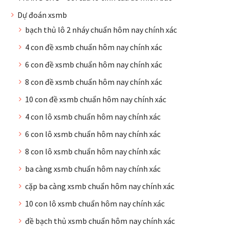
Dự đoán xsmb
bạch thủ lô 2 nháy chuẩn hôm nay chính xác
4 con đề xsmb chuẩn hôm nay chính xác
6 con đề xsmb chuẩn hôm nay chính xác
8 con đề xsmb chuẩn hôm nay chính xác
10 con đề xsmb chuẩn hôm nay chính xác
4 con lô xsmb chuẩn hôm nay chính xác
6 con lô xsmb chuẩn hôm nay chính xác
8 con lô xsmb chuẩn hôm nay chính xác
ba càng xsmb chuẩn hôm nay chính xác
cặp ba càng xsmb chuẩn hôm nay chính xác
10 con lô xsmb chuẩn hôm nay chính xác
đề bạch thủ xsmb chuẩn hôm nay chính xác