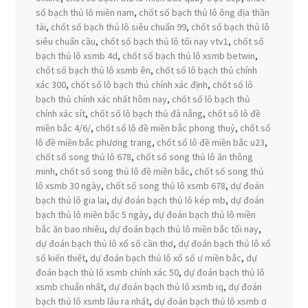
số bạch thủ lô miền nam
,
chốt số bạch thủ lô ông địa thần
tài
,
chốt số bạch thủ lô siêu chuẩn 99
,
chốt số bạch thủ lô
siêu chuẩn cầu
,
chốt số bạch thủ lô tối nay vtv1
,
chốt số
bạch thủ lô xsmb 4d
,
chốt số bạch thủ lô xsmb betwin
,
chốt số bạch thủ lô xsmb ên
,
chốt số lô bạch thủ chính
xác 300
,
chốt số lô bạch thủ chính xác định
,
chốt số lô
bạch thủ chính xác nhất hôm nay
,
chốt số lô bạch thủ
chính xác sít
,
chốt số lô bạch thủ đà nẵng
,
chốt số lô đề
miền bắc 4/6/
,
chốt số lô đề miền bắc phong thuỷ
,
chốt số
lô đề miền bắc phương trang
,
chốt số lô đề miền bắc u23
,
chốt số song thủ lô 678
,
chốt số song thủ lô ăn thông
minh
,
chốt số song thủ lô đề miền bắc
,
chốt số song thủ
lô xsmb 30 ngày
,
chốt số song thủ lô xsmb 678
,
dự đoán
bạch thủ lô gia lai
,
dự đoán bạch thủ lô kép mb
,
dự đoán
bạch thủ lô miền bắc 5 ngày
,
dự đoán bạch thủ lô miền
bắc ăn bao nhiêu
,
dự đoán bạch thủ lô miền bắc tối nay
,
dự đoán bạch thủ lô xổ số cần thơ
,
dự đoán bạch thủ lô xổ
số kiến thiết
,
dự đoán bạch thủ lô xổ số ư miền bắc
,
dự
đoán bạch thủ lô xsmb chính xác 50
,
dự đoán bạch thủ lô
xsmb chuẩn nhất
,
dự đoán bạch thủ lô xsmb iq
,
dự đoán
bạch thủ lô xsmb lâu ra nhất
,
dự đoán bạch thủ lô xsmb ơ