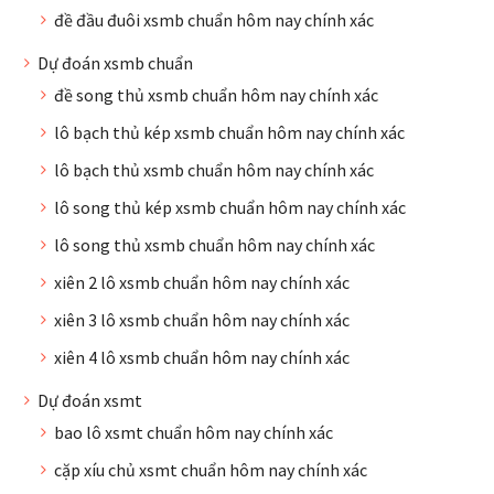
đề đầu đuôi xsmb chuẩn hôm nay chính xác
Dự đoán xsmb chuẩn
đề song thủ xsmb chuẩn hôm nay chính xác
lô bạch thủ kép xsmb chuẩn hôm nay chính xác
lô bạch thủ xsmb chuẩn hôm nay chính xác
lô song thủ kép xsmb chuẩn hôm nay chính xác
lô song thủ xsmb chuẩn hôm nay chính xác
xiên 2 lô xsmb chuẩn hôm nay chính xác
xiên 3 lô xsmb chuẩn hôm nay chính xác
xiên 4 lô xsmb chuẩn hôm nay chính xác
Dự đoán xsmt
bao lô xsmt chuẩn hôm nay chính xác
cặp xíu chủ xsmt chuẩn hôm nay chính xác