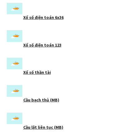
Xổ số điện toán 6x36
Xổ số điện toán 123
Xổ số thần tài
Cầu bạch thủ (MB)
Cầu lật liên tục (MB)