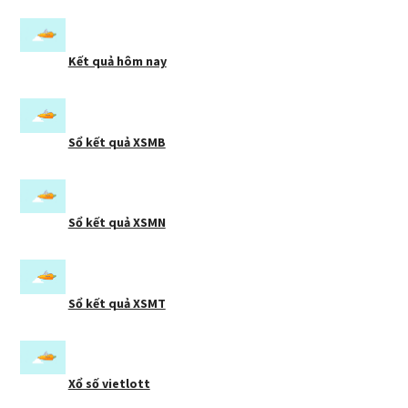
Kết quả hôm nay
Sổ kết quả XSMB
Sổ kết quả XSMN
Sổ kết quả XSMT
Xổ số vietlott