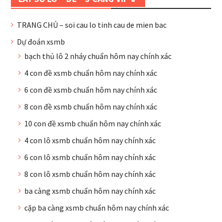
TRANG CHỦ – soi cau lo tinh cau de mien bac
Dự đoán xsmb
bạch thủ lô 2 nháy chuẩn hôm nay chính xác
4 con đề xsmb chuẩn hôm nay chính xác
6 con đề xsmb chuẩn hôm nay chính xác
8 con đề xsmb chuẩn hôm nay chính xác
10 con đề xsmb chuẩn hôm nay chính xác
4 con lô xsmb chuẩn hôm nay chính xác
6 con lô xsmb chuẩn hôm nay chính xác
8 con lô xsmb chuẩn hôm nay chính xác
ba càng xsmb chuẩn hôm nay chính xác
cặp ba càng xsmb chuẩn hôm nay chính xác