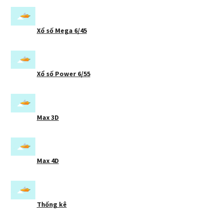
Xổ số Mega 6/45
Xổ số Power 6/55
Max 3D
Max 4D
Thống kê