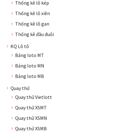
Thống kê lô kép
Thống kê lô xiên
Thống kê lô gan
Thống kê đầu đuôi
KQ Lô tô
Bảng loto MT
Bảng loto MN
Bảng loto MB
Quay thử
Quay thử Vietlott
Quay thử XSMT
Quay thử XSMN
Quay thử XSMB