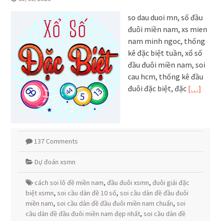
so dau duoi mn, số đầu
đuôi miền nam, xs mien
nam minh ngoc, thống
kê đặc biệt tuần, xổ số
đầu đuôi miền nam, soi
cau hcm, thống kê đầu
đuôi đặc biệt, đặc
[…]
137 Comments
Dự đoán xsmn
cách soi lô đề miền nam
,
đầu đuôi xsmn
,
đuôi giải đặc
biệt xsmn
,
soi cầu dàn đề 10 số
,
soi cầu dàn đề đầu đuôi
miền nam
,
soi cầu dàn đề đầu đuôi miền nam chuẩn
,
soi
cầu dàn đề đầu đuôi miền nam đẹp nhất
,
soi cầu dàn đề