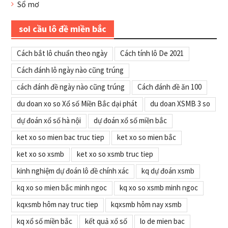
Sổ mơ
soi cầu lô đề miền bắc
Cách bắt lô chuẩn theo ngày
Cách tính lô De 2021
Cách đánh lô ngày nào cũng trúng
cách đánh đề ngày nào cũng trúng
Cách đánh đề ăn 100
du doan xo so Xổ số Miền Bắc dại phát
du doan XSMB 3 so
dự đoán xổ số hà nội
dự đoán xổ số miền bắc
ket xo so mien bac truc tiep
ket xo so mien bắc
ket xo so xsmb
ket xo so xsmb truc tiep
kinh nghiệm dự đoán lô đề chính xác
kq dự đoán xsmb
kq xo so mien bắc minh ngoc
kq xo so xsmb minh ngoc
kqxsmb hôm nay truc tiep
kqxsmb hôm nay xsmb
kq xổ số miền bắc
kết quả xổ số
lo de mien bac