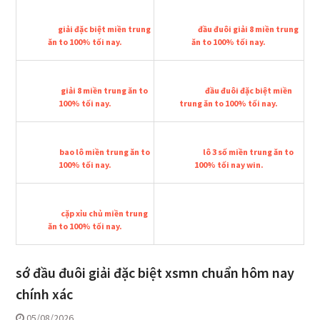
giải đặc biệt miền trung
đầu đuôi giải 8 miền trung
ăn to 100% tối nay.
ăn to 100% tối nay.
giải 8 miền trung ăn to
đầu đuôi đặc biệt miền
100% tối nay.
trung ăn to 100% tối nay.
bao lô miền trung ăn to
lô 3 số miền trung ăn to
100% tối nay.
100% tối nay win.
cặp xỉu chủ miền trung
ăn to 100% tối nay.
sớ đầu đuôi giải đặc biệt xsmn chuẩn hôm nay
chính xác
05/08/2026