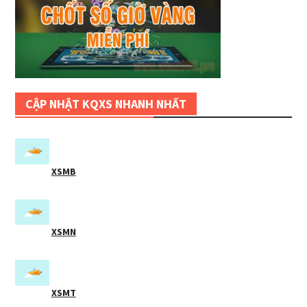
XEM
CẬP NHẬT KQXS NHANH NHẤT
XSMB
XSMN
XSMT