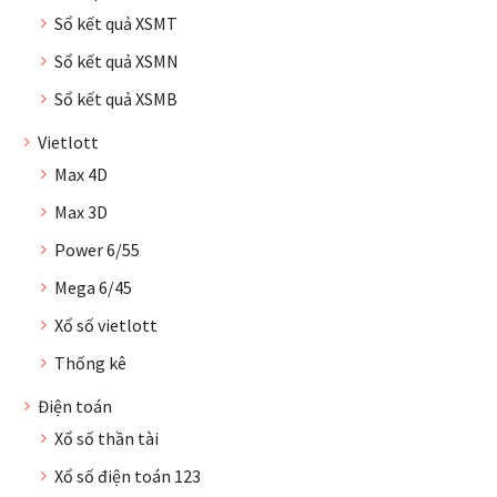
Sổ kết quả XSMT
Sổ kết quả XSMN
Sổ kết quả XSMB
Vietlott
Max 4D
Max 3D
Power 6/55
Mega 6/45
Xổ số vietlott
Thống kê
Điện toán
Xổ số thần tài
Xổ số điện toán 123