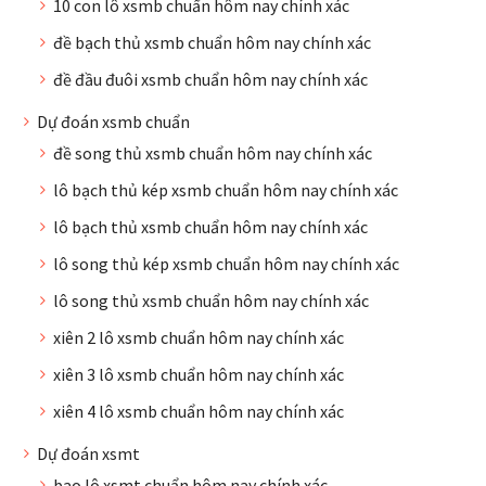
10 con lô xsmb chuẩn hôm nay chính xác
đề bạch thủ xsmb chuẩn hôm nay chính xác
đề đầu đuôi xsmb chuẩn hôm nay chính xác
Dự đoán xsmb chuẩn
đề song thủ xsmb chuẩn hôm nay chính xác
lô bạch thủ kép xsmb chuẩn hôm nay chính xác
lô bạch thủ xsmb chuẩn hôm nay chính xác
lô song thủ kép xsmb chuẩn hôm nay chính xác
lô song thủ xsmb chuẩn hôm nay chính xác
xiên 2 lô xsmb chuẩn hôm nay chính xác
xiên 3 lô xsmb chuẩn hôm nay chính xác
xiên 4 lô xsmb chuẩn hôm nay chính xác
Dự đoán xsmt
bao lô xsmt chuẩn hôm nay chính xác