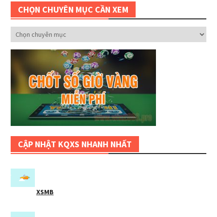
CHỌN CHUYÊN MỤC CẦN XEM
CHỌN
CHUYÊN
MỤC
CẦN
XEM
CẬP NHẬT KQXS NHANH NHẤT
XSMB