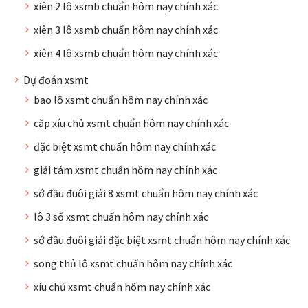
xiên 2 lô xsmb chuẩn hôm nay chính xác
xiên 3 lô xsmb chuẩn hôm nay chính xác
xiên 4 lô xsmb chuẩn hôm nay chính xác
Dự đoán xsmt
bao lô xsmt chuẩn hôm nay chính xác
cặp xíu chủ xsmt chuẩn hôm nay chính xác
đặc biệt xsmt chuẩn hôm nay chính xác
giải tám xsmt chuẩn hôm nay chính xác
sớ đầu đuôi giải 8 xsmt chuẩn hôm nay chính xác
lô 3 số xsmt chuẩn hôm nay chính xác
sớ đầu đuôi giải đặc biệt xsmt chuẩn hôm nay chính xác
song thủ lô xsmt chuẩn hôm nay chính xác
xíu chủ xsmt chuẩn hôm nay chính xác