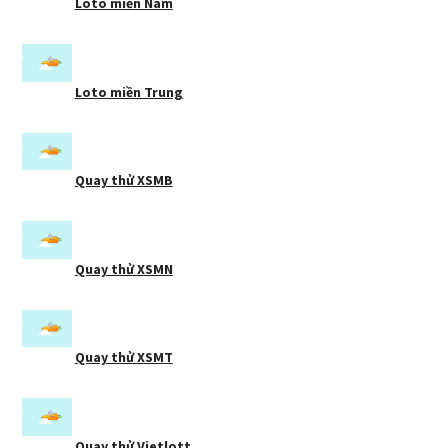
Loto miền Nam
Loto miền Trung
Quay thử XSMB
Quay thử XSMN
Quay thử XSMT
Quay thử Vietlott