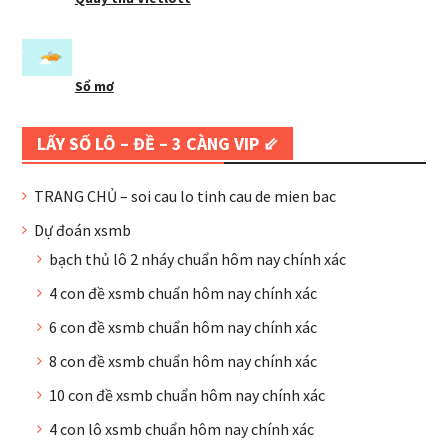
Sổ mơ
LẤY SỐ LÔ – ĐỀ – 3 CÀNG VIP ⇙
TRANG CHỦ – soi cau lo tinh cau de mien bac
Dự đoán xsmb
bạch thủ lô 2 nháy chuẩn hôm nay chính xác
4 con đề xsmb chuẩn hôm nay chính xác
6 con đề xsmb chuẩn hôm nay chính xác
8 con đề xsmb chuẩn hôm nay chính xác
10 con đề xsmb chuẩn hôm nay chính xác
4 con lô xsmb chuẩn hôm nay chính xác