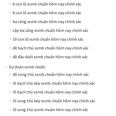
6 con lô xsmb chuẩn hôm nay chính xác
8 con lô xsmb chuẩn hôm nay chính xác
ba càng xsmb chuẩn hôm nay chính xác
cặp ba càng xsmb chuẩn hôm nay chính xác
10 con lô xsmb chuẩn hôm nay chính xác
đề bạch thủ xsmb chuẩn hôm nay chính xác
đề đầu đuôi xsmb chuẩn hôm nay chính xác
Dự đoán xsmb chuẩn
đề song thủ xsmb chuẩn hôm nay chính xác
lô bạch thủ kép xsmb chuẩn hôm nay chính xác
lô bạch thủ xsmb chuẩn hôm nay chính xác
lô song thủ kép xsmb chuẩn hôm nay chính xác
lô song thủ xsmb chuẩn hôm nay chính xác