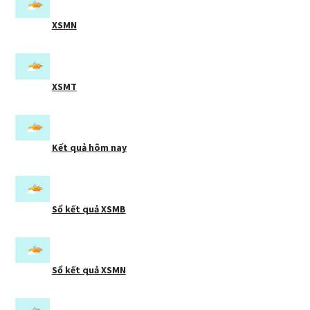
XSMN
XSMT
Kết quả hôm nay
Sổ kết quả XSMB
Sổ kết quả XSMN