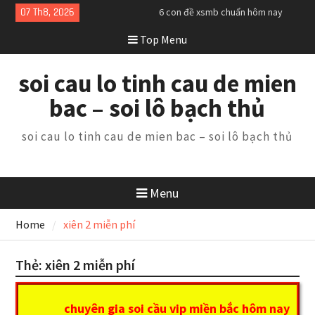
6 con đề xsmb chuẩn hôm nay
Skip
07 Th8, 2026
chính xác
to
8 con đề xsmb chuẩn hôm nay
Top Menu
content
chính xác
lô song thủ kép xsmb chuẩn hôm
soi cau lo tinh cau de mien
nay chính xác
bac – soi lô bạch thủ
soi cau lo tinh cau de mien bac – soi lô bạch thủ
Menu
Home
xiên 2 miễn phí
Thẻ:
xiên 2 miễn phí
chuyên gia soi cầu vip miền bắc hôm nay