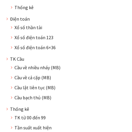
Thống kê
Điện toán
Xổ số thần tài
Xổ số điện toán 123
Xổ số điện toán 6×36
TK Cầu
Cầu về nhiều nháy (MB)
Cầu về cả cặp (MB)
Cầu lật liên tục (MB)
Cầu bạch thủ (MB)
Thống kê
TK từ 00 đến 99
Tần suất xuất hiện