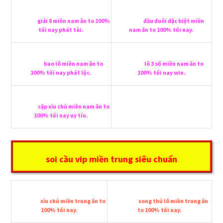
giải 8 miền nam ăn to 100%
đầu đuôi đặc biệt miền
tối nay phát tài.
nam ăn to 100% tối nay.
bao lô miền nam ăn to
lô 3 số miền nam ăn to
100% tối nay phát lộc.
100% tối nay win.
cặp xỉu chủ miền nam ăn to
100% tối nay uy tín.
soi cầu vip miền trung siêu chuẩn
xỉu chủ miền trung ăn to
song thủ lô miền trung ăn
100% tối nay.
to 100% tối nay.