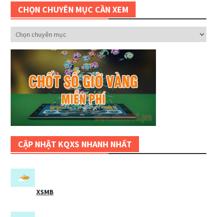
CHỌN CHUYÊN MỤC CẦN XEM
CHỌN
CHUYÊN
MỤC
CẦN
XEM
CẬP NHẬT KQXS NHANH NHẤT
XSMB