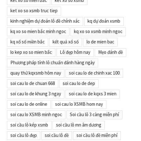
ket xo so mien bắc
ket xo so xsmb
ket xo so xsmb truc tiep
kinh nghiệm dự đoán lô đề chính xác
kq dự đoán xsmb
kq xo so mien bắc minh ngoc
kq xo so xsmb minh ngoc
kq xổ số miền bắc
kết quả xổ số
lo de mien bac
lo kep xo so mien bắc
Lô đẹp hôm nay
Mẹo đánh đề
Phương pháp tính lô chuẩn đánh hàng ngày
quay thử kqxsmb hôm nay
soi cau lo de chinh xac 100
soi cau lo de chuan 668
soi cau lo de dep
soi cau lo de khung 3 ngay
soi cau lo de kqxs 3 mien
soi cau lo de online
soi cau lo XSMB hom nay
soi cau lo XSMB minh ngoc
Soi cầu lô 3 càng miễn phí
soi cầu lô kép xsmb
soi cầu lô mn âm dương
soi cầu lô đẹp
soi cầu lô đề
soi cầu lô đề miễn phí