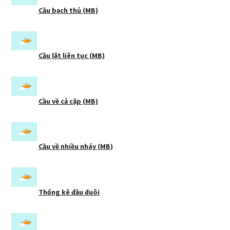
Cầu bạch thủ (MB)
Cầu lật liên tục (MB)
Cầu về cả cặp (MB)
Cầu về nhiều nháy (MB)
Thống kê đầu đuôi