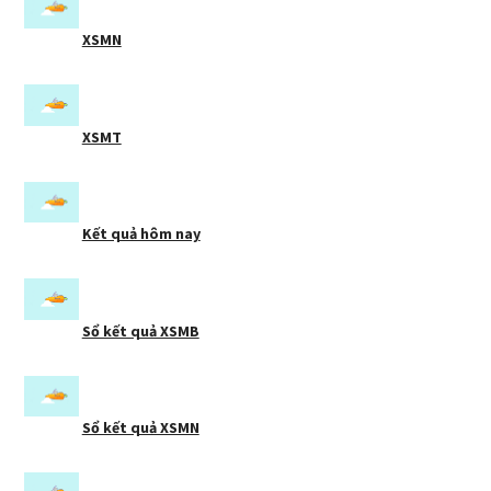
XSMN
XSMT
Kết quả hôm nay
Sổ kết quả XSMB
Sổ kết quả XSMN