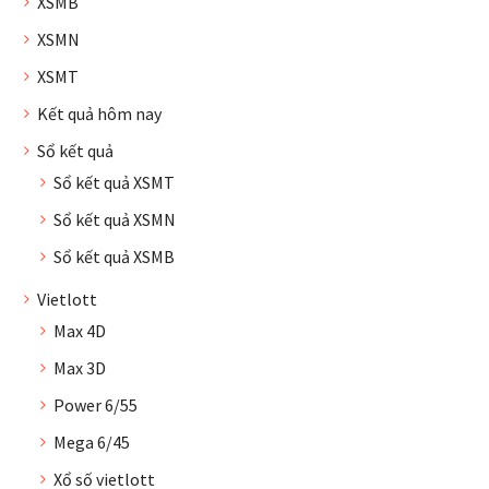
XSMB
XSMN
XSMT
Kết quả hôm nay
Sổ kết quả
Sổ kết quả XSMT
Sổ kết quả XSMN
Sổ kết quả XSMB
Vietlott
Max 4D
Max 3D
Power 6/55
Mega 6/45
Xổ số vietlott