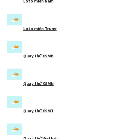
Loto miền Nam
Loto miền Trung
Quay thử XSMB
Quay thử XSMN
Quay thử XSMT
Quay thử Vietlott