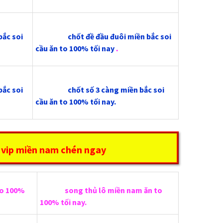
bắc soi
chốt đề đầu đuôi miền bắc soi
cầu ăn to 100% tối nay
.
bắc soi
chốt số 3 càng miền bắc soi
cầu ăn to 100% tối nay.
u vip miền nam chén ngay
to 100%
song thủ lô miền nam ăn to
100% tối nay.