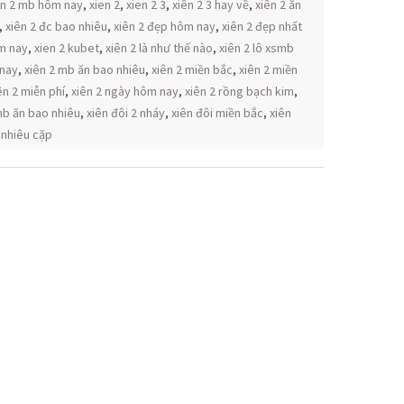
ên 2 mb hôm nay
,
xien 2
,
xien 2 3
,
xiên 2 3 hay về
,
xiên 2 ăn
,
xiên 2 đc bao nhiêu
,
xiên 2 đẹp hôm nay
,
xiên 2 đẹp nhất
m nay
,
xien 2 kubet
,
xiên 2 là như thế nào
,
xiên 2 lô xsmb
 nay
,
xiên 2 mb ăn bao nhiêu
,
xiên 2 miền bắc
,
xiên 2 miền
ên 2 miễn phí
,
xiên 2 ngày hôm nay
,
xiên 2 rồng bạch kim
,
mb ăn bao nhiêu
,
xiên đôi 2 nháy
,
xiên đôi miền bắc
,
xiên
 nhiêu cặp