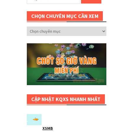
CHỌN CHUYÊN MỤC CẦN XEM
CHỌN
CHUYÊN
MỤC
CẦN
XEM
CẬP NHẬT KQXS NHANH NHẤT
XSMB