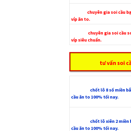
chuyên gia soi cầu b
víp ăn to.
chuyên gia soi cầu s
víp siêu chuẩn.
tư vấn soi c
chốt lô 8 số miền bắ
cầu ăn to 100% tối nay.
chốt lô xiên 2 miền 
cầu ăn to 100% tối nay.