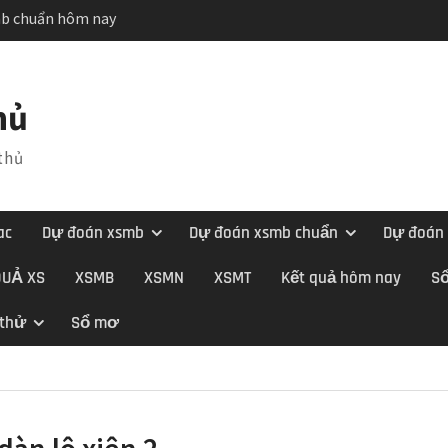
mb chuẩn hôm nay
chuẩn hôm nay chính
hủ
chuẩn hôm nay chính
 thủ
ac
Dự đoán xsmb
Dự đoán xsmb chuẩn
Dự đoán
QUẢ XS
XSMB
XSMN
XSMT
Kết quả hôm nay
Sổ
 thử
Sổ mơ