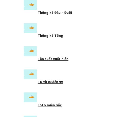
Thống kê Đầu – Đuôi
Thống kê Tổng
Tần suất xuất hiện
TK từ 00 đến 99
Loto miền Bắc