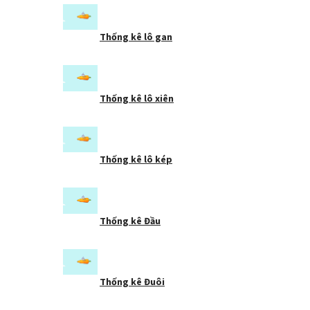
Thống kê lô gan
Thống kê lô xiên
Thống kê lô kép
Thống kê Đầu
Thống kê Đuôi