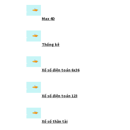
Max 4D
Thống kê
Xổ số điện toán 6x36
Xổ số điện toán 123
Xổ số thần tài