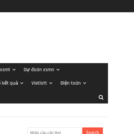
 xsmt
Dự đoán xsmn
 kết quả
Vietlott
Điện toán
Search