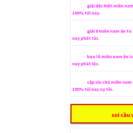
giải đặc biệt miền na
100% tối nay.
giải 8 miền nam ăn to
nay phát tài.
bao lô miền nam ăn t
nay phát lộc.
cặp xỉu chủ miền nam 
100% tối nay uy tín.
soi cầu 