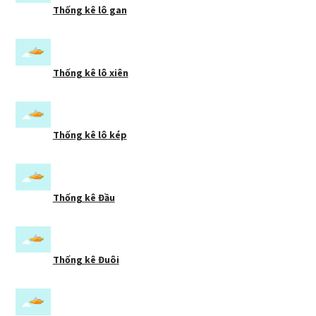
Thống kê lô gan
Thống kê lô xiên
Thống kê lô kép
Thống kê Đầu
Thống kê Đuôi