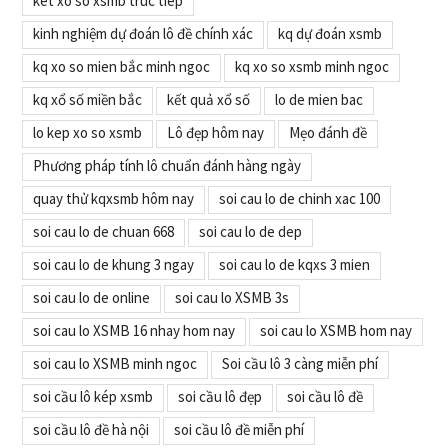
ket xo so xsmb truc tiep
kinh nghiệm dự đoán lô đề chính xác
kq dự đoán xsmb
kq xo so mien bắc minh ngoc
kq xo so xsmb minh ngoc
kq xổ số miền bắc
kết quả xổ số
lo de mien bac
lo kep xo so xsmb
Lô đẹp hôm nay
Mẹo đánh đề
Phương pháp tính lô chuẩn đánh hàng ngày
quay thử kqxsmb hôm nay
soi cau lo de chinh xac 100
soi cau lo de chuan 668
soi cau lo de dep
soi cau lo de khung 3 ngay
soi cau lo de kqxs 3 mien
soi cau lo de online
soi cau lo XSMB 3s
soi cau lo XSMB 16 nhay hom nay
soi cau lo XSMB hom nay
soi cau lo XSMB minh ngoc
Soi cầu lô 3 càng miễn phí
soi cầu lô kép xsmb
soi cầu lô đẹp
soi cầu lô đề
soi cầu lô đề hà nội
soi cầu lô đề miễn phí