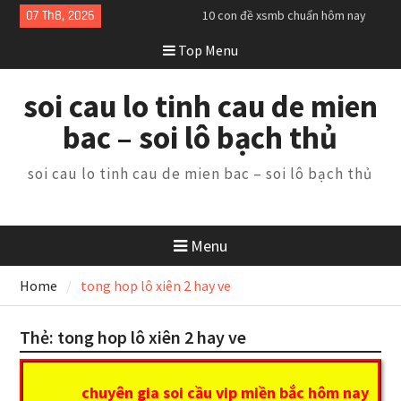
Skip
07 Th8, 2026
10 con đề xsmb chuẩn hôm nay
to
chính xác
Top Menu
content
lô bạch thủ kép xsmb chuẩn hôm
nay chính xác
đề song thủ xsmb chuẩn hôm nay
soi cau lo tinh cau de mien
chính xác
bac – soi lô bạch thủ
soi cau lo tinh cau de mien bac – soi lô bạch thủ
Menu
Home
tong hop lô xiên 2 hay ve
Thẻ:
tong hop lô xiên 2 hay ve
chuyên gia soi cầu vip miền bắc hôm nay