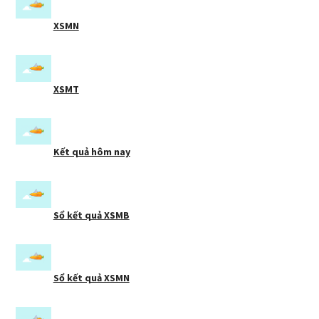
XSMN
XSMT
Kết quả hôm nay
Sổ kết quả XSMB
Sổ kết quả XSMN