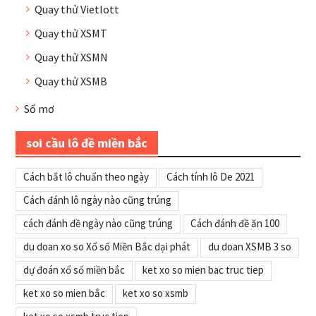
Quay thử Vietlott
Quay thử XSMT
Quay thử XSMN
Quay thử XSMB
Sổ mơ
soi cầu lô đề miền bắc
Cách bắt lô chuẩn theo ngày
Cách tính lô De 2021
Cách đánh lô ngày nào cũng trúng
cách đánh đề ngày nào cũng trúng
Cách đánh đề ăn 100
du doan xo so Xổ số Miền Bắc dại phát
du doan XSMB 3 so
dự đoán xổ số miền bắc
ket xo so mien bac truc tiep
ket xo so mien bắc
ket xo so xsmb