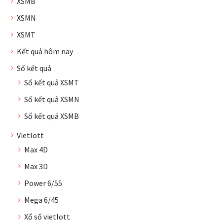
XSMB
XSMN
XSMT
Kết quả hôm nay
Sổ kết quả
Sổ kết quả XSMT
Sổ kết quả XSMN
Sổ kết quả XSMB
Vietlott
Max 4D
Max 3D
Power 6/55
Mega 6/45
Xổ số vietlott