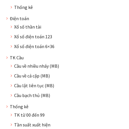
Thống kê
Điện toán
Xổ số thần tài
Xổ số điện toán 123
Xổ số điện toán 6×36
TK Cầu
Cầu về nhiều nháy (MB)
Cầu về cả cặp (MB)
Cầu lật liên tục (MB)
Cầu bạch thủ (MB)
Thống kê
TK từ 00 đến 99
Tần suất xuất hiện