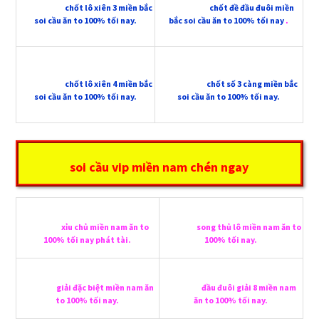
chốt lô xiên 3 miền bắc
chốt đề đầu đuôi miền
soi cầu ăn to 100% tối nay.
bắc soi cầu ăn to 100% tối nay
.
chốt lô xiên 4 miền bắc
chốt số 3 càng miền bắc
soi cầu ăn to 100% tối nay.
soi cầu ăn to 100% tối nay.
soi cầu vip miền nam chén ngay
xỉu chủ miền nam ăn to
song thủ lô miền nam ăn to
100% tối nay phát tài.
100% tối nay.
giải đặc biệt miền nam ăn
đầu đuôi giải 8 miền nam
to 100% tối nay.
ăn to 100% tối nay.