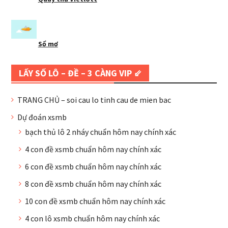
Sổ mơ
LẤY SỐ LÔ – ĐỀ – 3 CÀNG VIP ⇙
TRANG CHỦ – soi cau lo tinh cau de mien bac
Dự đoán xsmb
bạch thủ lô 2 nháy chuẩn hôm nay chính xác
4 con đề xsmb chuẩn hôm nay chính xác
6 con đề xsmb chuẩn hôm nay chính xác
8 con đề xsmb chuẩn hôm nay chính xác
10 con đề xsmb chuẩn hôm nay chính xác
4 con lô xsmb chuẩn hôm nay chính xác