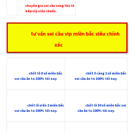
chuyên gia soi cầu song thủ lô
kép víp siêu chuẩn.
tư vấn soi cầu vip miền bắc siêu chính
xác
chốt lô 8 số miền bắc
chốt 3 càng 2 số miền bắc
soi cầu ăn to 100% tối nay.
soi cầu ăn to 100% tối nay.
chốt lô xiên 2 miền bắc
chốt lô 10 số miền bắc soi
soi cầu ăn to 100% tối nay.
cầu ăn to 100% tối nay.