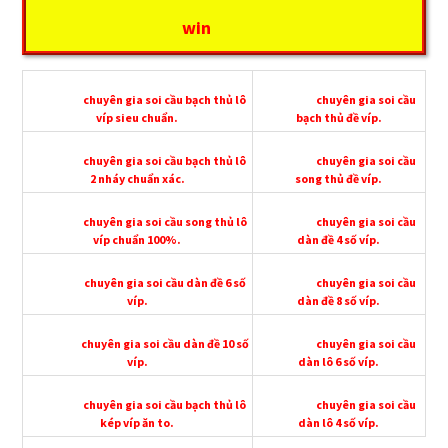
win
chuyên gia soi cầu bạch thủ lô
chuyên gia soi cầu
víp sieu chuẩn.
bạch thủ đề víp.
chuyên gia soi cầu bạch thủ lô
chuyên gia soi cầu
2 nháy chuẩn xác.
song thủ đề víp.
chuyên gia soi cầu song thủ lô
chuyên gia soi cầu
víp chuẩn 100%.
dàn đề 4 số víp.
chuyên gia soi cầu dàn đề 6 số
chuyên gia soi cầu
víp.
dàn đề 8 số víp.
chuyên gia soi cầu dàn đề 10 số
chuyên gia soi cầu
víp.
dàn lô 6 số víp.
chuyên gia soi cầu bạch thủ lô
chuyên gia soi cầu
kép víp ăn to.
dàn lô 4 số víp.