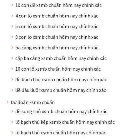
10 con đề xsmb chuẩn hôm nay chính xác
4 con lô xsmb chuẩn hôm nay chính xác
6 con lô xsmb chuẩn hôm nay chính xác
8 con lô xsmb chuẩn hôm nay chính xác
ba càng xsmb chuẩn hôm nay chính xác
cặp ba càng xsmb chuẩn hôm nay chính xác
10 con lô xsmb chuẩn hôm nay chính xác
đề bạch thủ xsmb chuẩn hôm nay chính xác
đề đầu đuôi xsmb chuẩn hôm nay chính xác
Dự đoán xsmb chuẩn
đề song thủ xsmb chuẩn hôm nay chính xác
lô bạch thủ kép xsmb chuẩn hôm nay chính xác
lô bạch thủ xsmb chuẩn hôm nay chính xác