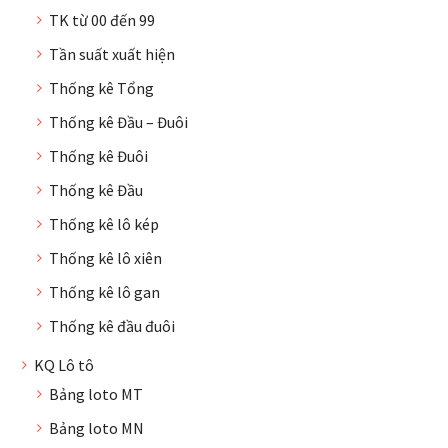
TK từ 00 đến 99
Tần suất xuất hiện
Thống kê Tổng
Thống kê Đầu – Đuôi
Thống kê Đuôi
Thống kê Đầu
Thống kê lô kép
Thống kê lô xiên
Thống kê lô gan
Thống kê đầu đuôi
KQ Lô tô
Bảng loto MT
Bảng loto MN