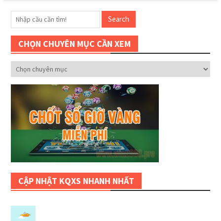
Search
CHỌN CHUYÊN MỤC CẦN XEM
CHỌN
CHUYÊN
MỤC
CẦN
XEM
CẬP NHẬT KQXS NHANH NHẤT