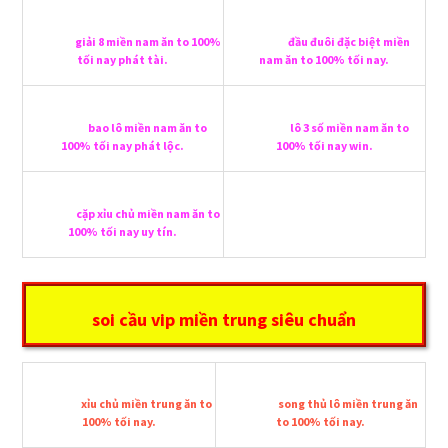
giải 8 miền nam ăn to 100%
đầu đuôi đặc biệt miền
tối nay phát tài.
nam ăn to 100% tối nay.
bao lô miền nam ăn to
lô 3 số miền nam ăn to
100% tối nay phát lộc.
100% tối nay win.
cặp xỉu chủ miền nam ăn to
100% tối nay uy tín.
soi cầu vip miền trung siêu chuẩn
xỉu chủ miền trung ăn to
song thủ lô miền trung ăn
100% tối nay.
to 100% tối nay.