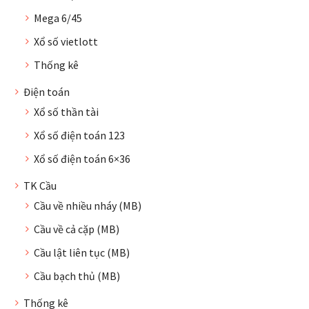
Mega 6/45
Xổ số vietlott
Thống kê
Điện toán
Xổ số thần tài
Xổ số điện toán 123
Xổ số điện toán 6×36
TK Cầu
Cầu về nhiều nháy (MB)
Cầu về cả cặp (MB)
Cầu lật liên tục (MB)
Cầu bạch thủ (MB)
Thống kê