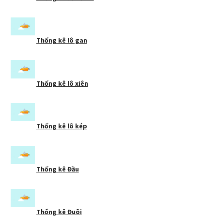
Thống kê lô gan
Thống kê lô xiên
Thống kê lô kép
Thống kê Đầu
Thống kê Đuôi